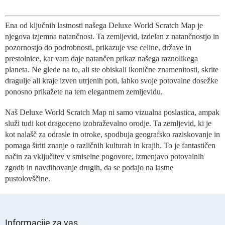
K
o
n
Ena od ključnih lastnosti našega Deluxe World Scratch Map je
t
njegova izjemna natančnost. Ta zemljevid, izdelan z natančnostjo in
r
o
pozornostjo do podrobnosti, prikazuje vse celine, države in
l
prestolnice, kar vam daje natančen prikaz našega raznolikega
n
planeta. Ne glede na to, ali ste obiskali ikonične znamenitosti, skrite
i
dragulje ali kraje izven utrjenih poti, lahko svoje potovalne dosežke
e
ponosno prikažete na tem elegantnem zemljevidu.
l
e
Naš Deluxe World Scratch Map ni samo vizualna poslastica, ampak
m
služi tudi kot dragoceno izobraževalno orodje. Ta zemljevid, ki je
e
n
kot nalašč za odrasle in otroke, spodbuja geografsko raziskovanje in
t
pomaga širiti znanje o različnih kulturah in krajih. To je fantastičen
i
način za vključitev v smiselne pogovore, izmenjavo potovalnih
z
zgodb in navdihovanje drugih, da se podajo na lastne
a
pustolovščine.
n
a
š
S
t
p
e
Informacije za vas