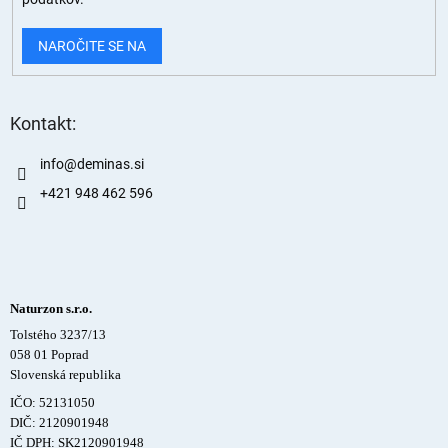
NAROČITE SE NA
Kontakt:
info
@
deminas.si
+421 948 462 596
Naturzon s.r.o.
Tolstého 3237/13
058 01 Poprad
Slovenská republika
IČO: 52131050
DIČ: 2120901948
IČ DPH: SK2120901948