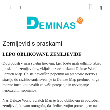
Preskoči
NAKUP
na
vsebino
VOZIČ
Zemljevid s praskami
LEPO OBLIKOVANE ZEMLJEVIDE
Dobrodošli v naši spletni trgovini, kjer boste našli odlično izbiro
praskalnih zemljevidov, vključno z zelo iskano Deluxe World
Scratch Map. Če ste navdušen popotnik ali preprosto nekdo s
strastjo do raziskovanja sveta, je ta Deluxe Map predmet, ki ga
morate imeti kot navdih za vaše potepanje in ustvarjanje
nepozabnih spominov.
Naš Deluxe World Scratch Map je lepo oblikovan in podroben
zemljevid, ki vam omogoča, da sledite svojim potovanjem na