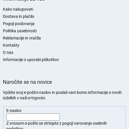
v
o
a
d
Kako nakupovati
n
n
Dostava in plačilo
j
j
Pogoji poslovanja
e
a
Politika zasebnosti
s
Reklamacije in vračila
t
Kontakty
r
O nas
a
n
Informacije o uporabi piškotkov
Naročite se na novice
Vpišite svoj e-poštni naslov in poslali vam bomo informacije o novih
izdelkih v naši e-trgovini.
E-naslov
Z vnosom e-pošte se strinjate z
pogoji varovanja osebnih
podatkov.