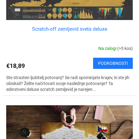
k
o
v
Scratch-off zemljevid sveta deluxe
Na zalogi
(>5 kos)
PODROBNOSTI
€18,89
Ste strasten ljubitelj potovanj? Se radi spominjate krajev, ki ste jih
obiskali? Želite načrtovati svoje naslednje potovanje? Ta
edinstveni deluxe scratch zemljevid je narejen...