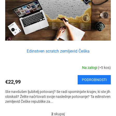
Edinstven scratch zemljevid Češka
Na zalogi
(>5 kos)
PODROBNOSTI
€22,99
Ste navdušen ljubitelj potovanj? Se radi spominjate krajev, ki ste jih
obiskali? Želite načrtovati svoje naslednje potovanje? Ta edinstven
zemljevid Češke republike za...
2
skupaj