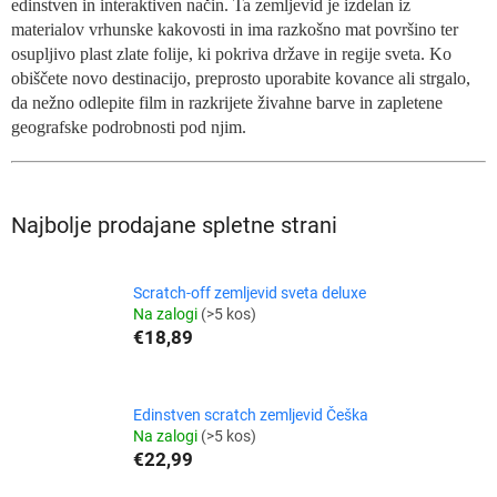
edinstven in interaktiven način. Ta zemljevid je izdelan iz
materialov vrhunske kakovosti in ima razkošno mat površino ter
osupljivo plast zlate folije, ki pokriva države in regije sveta. Ko
obiščete novo destinacijo, preprosto uporabite kovance ali strgalo,
da nežno odlepite film in razkrijete živahne barve in zapletene
geografske podrobnosti pod njim.
Najbolje prodajane spletne strani
Scratch-off zemljevid sveta deluxe
Na zalogi
(>5 kos)
€18,89
Edinstven scratch zemljevid Češka
Na zalogi
(>5 kos)
€22,99