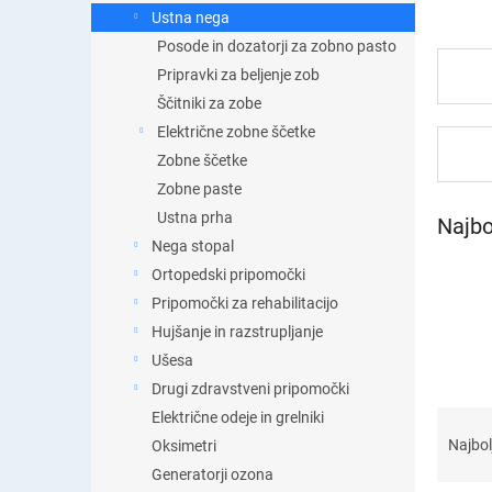
t
Ustna nega
i
Posode in dozatorji za zobno pasto
c
a
Pripravki za beljenje zob
Ščitniki za zobe
Električne zobne ščetke
Zobne ščetke
Zobne paste
Ustna prha
Najbo
Nega stopal
Ortopedski pripomočki
Pripomočki za rehabilitacijo
Hujšanje in razstrupljanje
Ušesa
Drugi zdravstveni pripomočki
R
Električne odeje in grelniki
a
Najbol
Oksimetri
z
Generatorji ozona
v