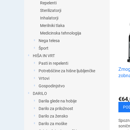
Repelenti
r
Sterilizatorji
š
č
Inhalatorji
S
a
Merilniki tlaka
e
n
Medicinska tehnologija
z
j
n
Nega telesa
e
a
Šport
i
m
HIŠA IN VRT
z
i
d
Pasti in repelenti
z
Zmogl
e
Potrebščine za hišne ljubljenčke
d
zobna
l
e
Vrtovi
k
l
Gospodinjstvo
o
k
DARILO
v
o
€64,
Darila glede na hobije
v
PO
Darilo za priložnost
Darilo za žensko
Spozna
Darilo za moške
soničn