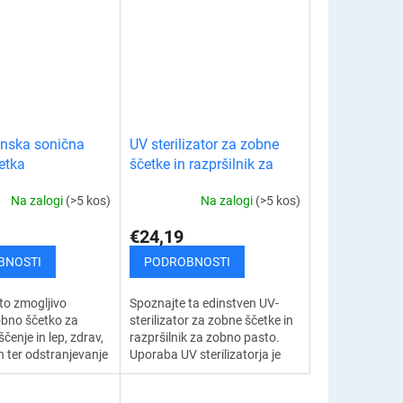
N
bolezni dlesni. Ultrazvočni
ena dva posebna
čistilec...
.
O
nska sonična
UV sterilizator za zobne
etka
ščetke in razpršilnik za
zobno pasto
Na zalogi
(>5 kos)
Na zalogi
(>5 kos)
€24,19
BNOSTI
PODROBNOSTI
to zmogljivo
Spoznajte ta edinstven UV-
obno ščetko za
sterilizator za zobne ščetke in
čenje in lep, zdrav,
razpršilnik za zobno pasto.
 ter odstranjevanje
Uporaba UV sterilizatorja je
amna. Sonična
učinkovit način za učinkovito
ka odlično očisti
in hitro razkuževanje zobne...