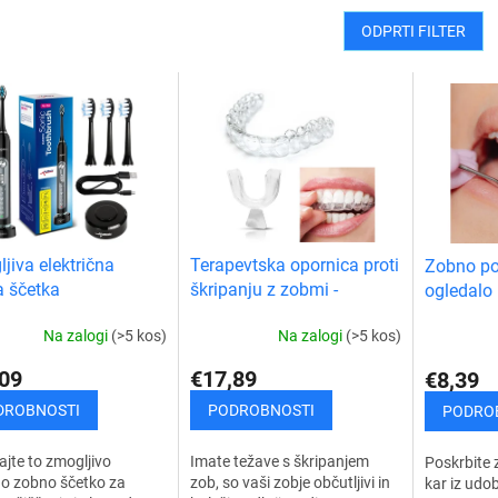
ODPRTI FILTER
jiva električna
Terapevtska opornica proti
Zobno po
 ščetka
škripanju z zobmi -
ogledalo
bruksizmu
Na zalogi
(>5 kos)
Na zalogi
(>5 kos)
09
€17,89
€8,39
DROBNOSTI
PODROBNOSTI
PODRO
jte to zmogljivo
Imate težave s škripanjem
Poskrbite 
o zobno ščetko za
zob, so vaši zobje občutljivi in
kar iz udo