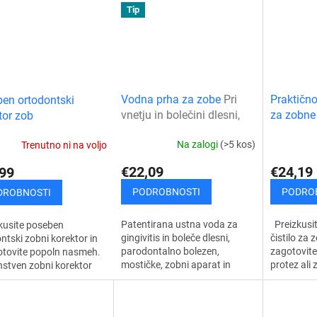
trani...
zobe, dlesni
kako...
Tip
Vodna prha za zobe
Pri
Praktično
en ortodontski
vnetju in bolečini dlesni,
za zobne
tor zob
parodontozi
Na zalogi
(>5 kos)
Trenutno ni na voljo
€22,09
€24,19
99
PODROBNOSTI
PODRO
DROBNOSTI
Patentirana ustna voda za
Preizkusit
kusite poseben
gingivitis in boleče dlesni,
čistilo za 
ntski zobni korektor in
parodontalno bolezen,
zagotovite
otovite popoln nasmeh.
mostičke, zobni aparat in
protez ali 
nstven zobni korektor
čiščenje medzobnih prostorov
edinstveni 
mogoča enostavno in
je prava izbira za
omogoča 
če prilagajanje
vsakodnevno čiščenje zob....
odstranjev
ave vaših zob...