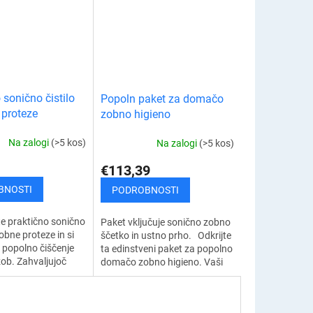
 in...
 sonično čistilo
Popoln paket za domačo
 proteze
zobno higieno
Na zalogi
(>5 kos)
Na zalogi
(>5 kos)
€113,39
BNOSTI
PODROBNOSTI
e praktično sonično
Paket vključuje sonično zobno
zobne proteze in si
ščetko in ustno prho. Odkrijte
 popolno čiščenje
ta edinstveni paket za popolno
zob. Zahvaljujoč
domačo zobno higieno. Vaši
tehnologiji
zobje bodo popolnoma čisti.
enostavno
Paket vključuje sonično...
anje...