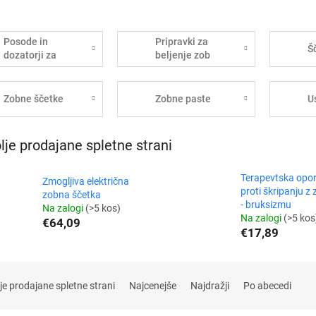
Posode in
Pripravki za
Š
dozatorji za
beljenje zob
zobno pasto
Zobne ščetke
Zobne paste
U
lje prodajane spletne strani
Terapevtska opo
Zmogljiva električna
proti škripanju z
zobna ščetka
- bruksizmu
Na zalogi
(>5 kos)
Na zalogi
(>5 kos
€64,09
€17,89
je prodajane spletne strani
Najcenejše
Najdražji
Po abecedi