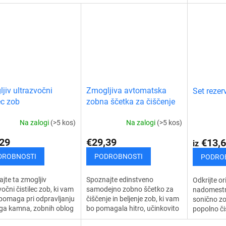
prozoren pripomoček, ki ščiti
in sodoben
ov. Zahvaljujoč mehkim,
vaše zobe pred mehansko...
za manjšo 
okakovostnim ščetinam
nim...
jiv ultrazvočni
Zmogljiva avtomatska
Set rezer
ec zob
zobna ščetka za čiščenje
in beljenje zob
Na zalogi
(>5 kos)
Na zalogi
(>5 kos)
29
€29,39
€13,6
iz
DROBNOSTI
PODROBNOSTI
PODRO
jte ta zmogljiv
Spoznajte edinstveno
Odkrijte or
vočni čistilec zob, ki vam
samodejno zobno ščetko za
nadomestn
pomaga pri odpravljanju
čiščenje in beljenje zob, ki vam
sonično z
ga kamna, zobnih oblog
bo pomagala hitro, učinkovito
popolno čiš
ežev ter preprečuje
in temeljito očistiti in pobeliti
in bel nas