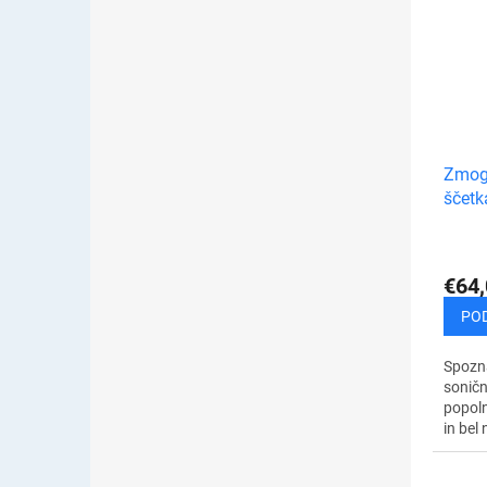
bolezn
čistilec
Zmogl
ščetk
€64,
PO
Spozna
soničn
popoln
in bel
ščetka
dlesni