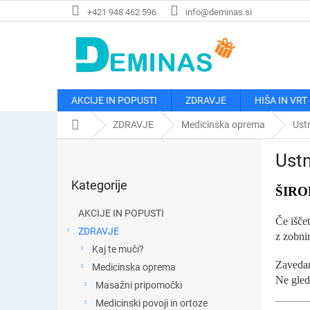
Preskoči
+421 948 462 596
info@deminas.si
na
vsebino
AKCIJE IN POPUSTI
ZDRAVJE
HIŠA IN VRT
Domača
ZDRAVJE
Medicinska oprema
Ust
stran
S
Ust
t
Preskoči
r
Kategorije
kategorije
a
ŠIRO
n
AKCIJE IN POPUSTI
s
Če iščet
ZDRAVJE
k
z zobni
Kaj te muči?
a
Zavedam
v
Medicinska oprema
Ne gled
r
Masažni pripomočki
s
Medicinski povoji in ortoze