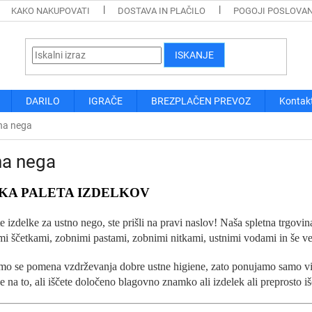
KAKO NAKUPOVATI
DOSTAVA IN PLAČILO
POGOJI POSLOVA
ISKANJE
DARILO
IGRAČE
BREZPLAČEN PREVOZ
Kontak
na nega
na nega
KA PALETA IZDELKOV
e izdelke za ustno nego, ste prišli na pravi naslov! Naša spletna trgov
mi ščetkami, zobnimi pastami, zobnimi nitkami, ustnimi vodami in še ve
o se pomena vzdrževanja dobre ustne higiene, zato ponujamo samo vi
e na to, ali iščete določeno blagovno znamko ali izdelek ali preprosto i