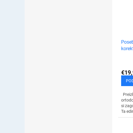
ter ods
Poseb
korek
€19,
PO
Preiz
ortodo
si zag
Ta edi
vam o
nebole
poravn