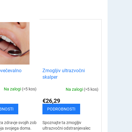
večevalno
Zmogljiv ultrazvočni
skalper
Na zalogi
(>5 kos)
Na zalogi
(>5 kos)
€26,29
BNOSTI
PODROBNOSTI
za zdravje svojih zob
Spoznajte ta zmogljiv
bja svojega doma.
ultrazvočni odstranjevalec