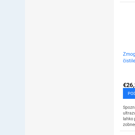
malčk
visok
in než
Zmogl
čistil
€26,
PO
Spozna
ultraz
lahko 
zobne
in mad