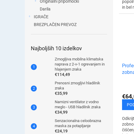
Originalni pripomočki
popoln
in bel
Darila
ščetka
IGRAČE
dlesni
ter ods
BREZPLAČEN PREVOZ
Najboljših 10 izdelkov
Zmogljiva mobilna klimatska
naprava z 2-v-1 ogrevanjem in
Profe
hlajenjem zraka
zobna
€114,49
Prenosni zmogljivi hladilnik
zraka
€35,99
€64,
Namizni ventilator z vodno
PO
meglo - USB hladilnik zraka
€34,99
Odkrij
Senzacionalna celoobrazna
zobno
maska ​​za potapljanje
čiščenj
€24,19