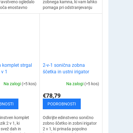
ravstveno ogledalo
zobnega kamna, ki vam lahko
oča enostavno
pomaga pri odstranjevanju
 tudi težko
zobnega kamna in zobnih
mest v ustih –
oblog ter preprečuje bolezni
nikov,...
dlesni. Ultrazvočni...
 komplet strgal
2-v-1 sonična zobna
 v 1
ščetka in ustni irigator
Na zalogi
(>5 kos)
Na zalogi
(>5 kos)
€78,79
BNOSTI
PODROBNOSTI
dinstven komplet
Odkrijte edinstveno sonično
zik 2 v 1, ki
zobno ščetko in zobni irigator
 svež dah in
2 v 1, ki prinaša popolno