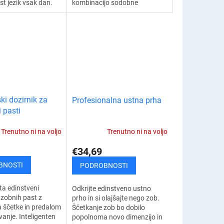
ist jezik vsak dan.
kombinacijo sodobne
inkovito odstranjuje
tehnologije in maksimalnega
ge, ostanke hrane
udobja pri ustni negi. Ta
praktična in...
i dozirnik za
Profesionalna ustna prha
 pasti
Trenutno ni na voljo
Trenutno ni na voljo
€34,69
BNOSTI
PODROBNOSTI
ta edinstveni
Odkrijte edinstveno ustno
 zobnih past z
prho in si olajšajte nego zob.
 ščetke in predalom
Ščetkanje zob bo dobilo
vanje. Inteligenten
popolnoma novo dimenzijo in