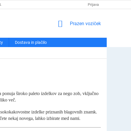
NJA
POLITIKA ZASEBNOSTI
REKLAMACIJE IN VRAČILA
Prijava
KO
NAKUPOVALNI
Prazen voziček
VOZIČEK
ty
Dostava in plačilo
ina ponuja široko paleto izdelkov za nego zob, vključno
liko več.
sokokakovostne izdelke priznanih blagovnih znamk.
ščete nekaj novega, lahko izbirate med nami.