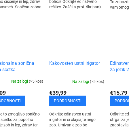
o čiščenje in lep, zdrav
boleči? Odkrijte edinstveno
To zobozd
 nasmeh. Sonična zobna
rešitev. Zaščita proti škripanju
vam omog
 odlično očisti zobe,
zob je prozorna naprava, ki
preverjanje
 in medzobne prostore
ščiti vaše zobe pred
dostopnih 
trani...
mehansko...
zadnjih koč
sionalna sonična
Edinstven
Kakovosten ustni irigator
 ščetka
za jezik 2
Na zalogi
(>5 kos)
Na zalogi
(>5 kos)
09
€15,79
€39,99
DROBNOSTI
PODRO
PODROBNOSTI
te to zmogljivo sonično
Odkrijte e
Odkrijte edinstven ustni
 ščetko za popolno
strgal za je
irigator in si olajšajte nego
e zob in lep, zdrav ter
zagotavlja
zob. Umivanje zob bo