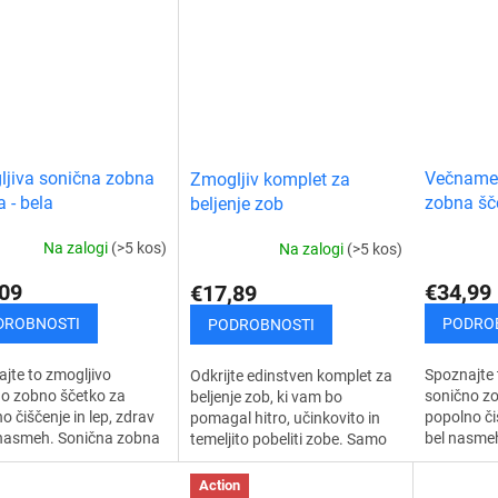
i dlesni. Ultrazvočni
zobe. Le nekaj minut na dan s
ima vgraj
...
to...
načina za..
jiva sonična zobna
Večname
Zmogljiv komplet za
a - bela
zobna šč
beljenje zob
Na zalogi
(>5 kos)
Na zalogi
(>5 kos)
09
€34,99
€17,89
DROBNOSTI
PODRO
PODROBNOSTI
jte to zmogljivo
Spoznajte 
Odkrijte edinstven komplet za
o zobno ščetko za
sonično z
beljenje zob, ki vam bo
o čiščenje in lep, zdrav
popolno čiš
pomagal hitro, učinkovito in
 nasmeh. Sonična zobna
bel nasmeh
temeljito pobeliti zobe. Samo
 odlično očisti zobe,
zobnega k
10 minut na dan s to napravo
 in medzobne prostore
zobna ščet
za beljenje zob in opazujte,
Action