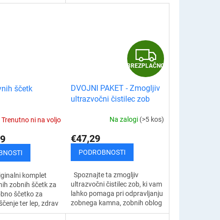
 sistem bo poskrbel
lahko boste uživali v popolnem
porabo zobne...
in zdravem nasmehu....
B
BREZPLAČNO
R
DVOJNI PAKET - Zmogljiv
vnih ščetk
E
ultrazvočni čistilec zob
Z
Na zalogi
(>5 kos)
Trenutno ni na voljo
P
€47,29
9
L
PODROBNOSTI
BNOSTI
A
Spoznajte ta zmogljiv
iginalni komplet
ultrazvočni čistilec zob, ki vam
ih zobnih ščetk za
Č
lahko pomaga pri odpravljanju
obno ščetko za
zobnega kamna, zobnih oblog
čenje ter lep, zdrav
in madežev ter preprečuje
meh. Zobna ščetka