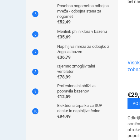
bel n
Posebna nogometna odbojna
ščetka
mreža - odbojna stena za
zobe, 
nogomet
prostor
€52,49
Merilnik ph in klora v bazenu
€35,69
Napihljiva mreža za odbojko z
žogo za bazen
€36,79
Visok
Izjemno zmogljiv talni
zobna
ventilator
pingv
€78,99
Profesionalni obliži za
popravila bazenov
€29,
€12,59
PO
Električna črpalka za SUP
deske in napihljive čolne
€94,49
Odkrij
soničn
otroke
popoln