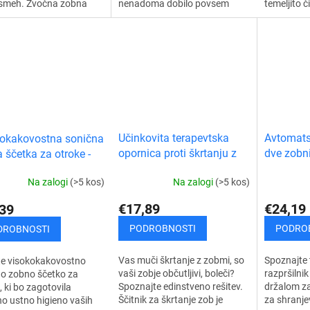
asmeh. Zvočna zobna
temeljito č
nenadoma dobilo povsem
 odlično očisti vaše
Izjemno uč
novo dimenzijo in uživali boste
dlesni, medzobne
zobne oblo
lahko v popolnem in zdravem
e,...
in...
nasmehu. Zmogljiv...
Učinkovita terapevtska
Avtomatsk
okakovostna sonična
opornica proti škrtanju z
dve zobni
 ščetka za otroke -
zobmi - bruksizmu
in
Na zalogi
(>5 kos)
Na zalogi
(>5 kos)
€17,89
€24,19
39
PODROBNOSTI
PODRO
DROBNOSTI
Vas muči škrtanje z zobmi, so
Spoznajte 
te visokokakovostno
vaši zobje občutljivi, boleči?
razpršilnik
o zobno ščetko za
Spoznajte edinstveno rešitev.
držalom za
, ki bo zagotovila
Ščitnik za škrtanje zob je
za shranje
o ustno higieno vaših