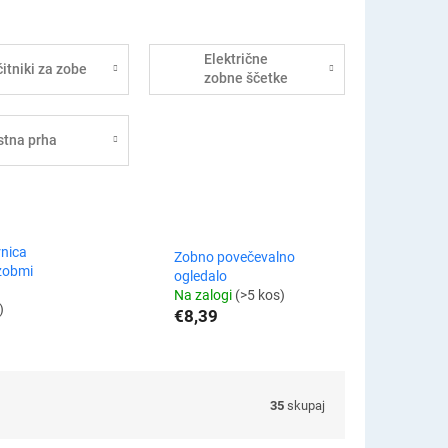
Električne
čitniki za zobe
zobne ščetke
stna prha
rnica
Zobno povečevalno
 zobmi
ogledalo
Na zalogi
(>5 kos)
)
€8,39
35
skupaj