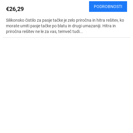
PODROBNOSTI
€26,29
Silikonsko čistilo za pasje tačke je zelo priročna in hitra rešitev, ko
morate umiti pasje tačke po blatu in drugi umazaniji. Hitra in
priročna rešitev ne le za vas, temveč tudi...