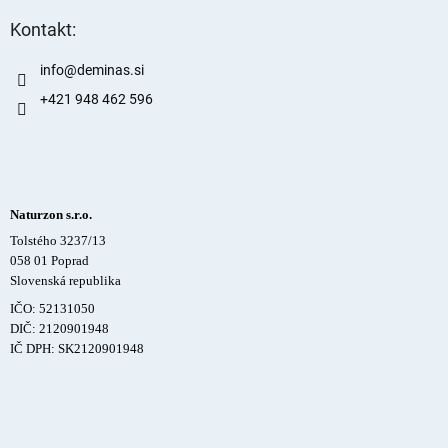
Kontakt:
info
@
deminas.si
+421 948 462 596
Naturzon s.r.o.
Tolstého 3237/13
058 01 Poprad
Slovenská republika
IČO: 52131050
DIČ: 2120901948
IČ DPH: SK2120901948