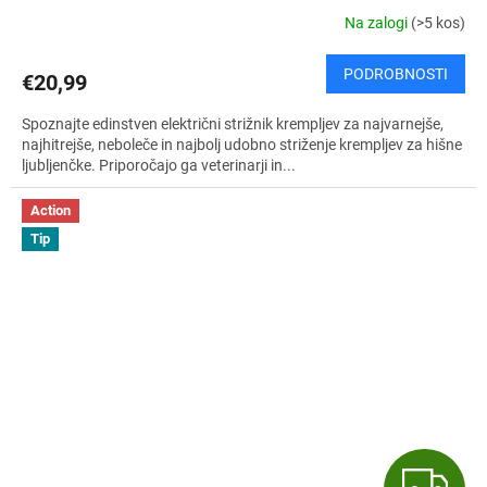
Na zalogi
(>5 kos)
PODROBNOSTI
€20,99
Spoznajte edinstven električni strižnik krempljev za najvarnejše,
najhitrejše, neboleče in najbolj udobno striženje krempljev za hišne
ljubljenčke. Priporočajo ga veterinarji in...
Action
Tip
B