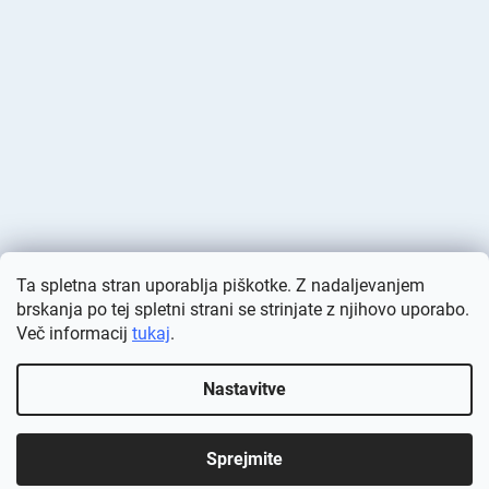
Ta spletna stran uporablja piškotke. Z nadaljevanjem
brskanja po tej spletni strani se strinjate z njihovo uporabo.
Več informacij
tukaj
.
Ustvaril Shoptet
Nastavitve
Avtorske pravice 2026
Deminas
. Vse pravice pridržane.
Urejanje
nastavitev piškotkov
Sprejmite