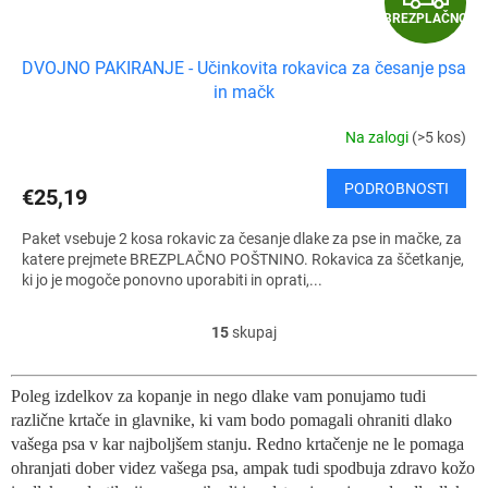
BREZPLAČNO
R
DVOJNO PAKIRANJE - Učinkovita rokavica za česanje psa
E
in mačk
Z
Na zalogi
(>5 kos)
P
PODROBNOSTI
€25,19
L
Paket vsebuje 2 kosa rokavic za česanje dlake za pse in mačke, za
A
katere prejmete BREZPLAČNO POŠTNINO. Rokavica za ščetkanje,
ki jo je mogoče ponovno uporabiti in oprati,...
Č
15
skupaj
K
N
o
n
O
Poleg izdelkov za kopanje in nego dlake vam ponujamo tudi
t
različne krtače in glavnike, ki vam bodo pomagali ohraniti dlako
r
o
vašega psa v kar najboljšem stanju. Redno krtačenje ne le pomaga
l
ohranjati dober videz vašega psa, ampak tudi spodbuja zdravo kožo
n