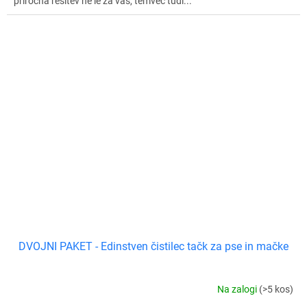
priročna rešitev ne le za vas, temveč tudi...
DVOJNI PAKET - Edinstven čistilec tačk za pse in mačke
Na zalogi
(>5 kos)