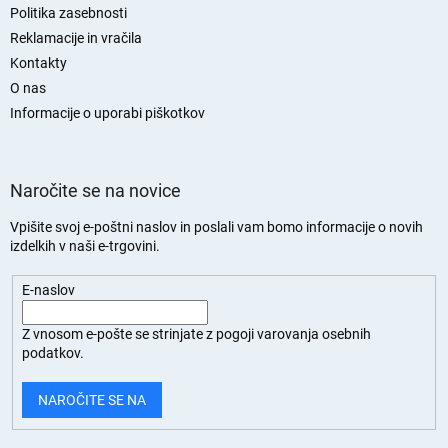
a
Politika zasebnosti
s
Reklamacije in vračila
t
Kontakty
r
O nas
a
n
Informacije o uporabi piškotkov
Naročite se na novice
Vpišite svoj e-poštni naslov in poslali vam bomo informacije o novih
izdelkih v naši e-trgovini.
E-naslov
Z vnosom e-pošte se strinjate z
pogoji varovanja osebnih
podatkov.
NAROČITE SE NA