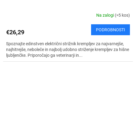
Na zalogi
(>5 kos)
PODROBNOSTI
€26,29
Spoznajte edinstven električni strižnik krempljev za najvarnejše,
najhitrejše, neboleče in najbolj udobno striženje krempljev za hišne
ljubljenčke. Priporočajo ga veterinarji in...