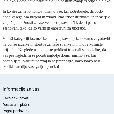
in dlako z destilacijo naravnih olj in odstranjevanjem odpadle dlake.
i
e
In ko gre za nego nohtov, imamo vse, kar potrebujete, da bodo
l
nohti vašega psa urejeni in zdravi. Naš izbor strižnikov in trimerjev
e
vključuje možnosti za vse velikosti psov, naši izdelki pa so
m
zasnovani tako, da so varni in enostavni za uporabo.
e
n
t
V naši kategoriji kozmetike in nege psov si prizadevamo zagotoviti
i
najboljše izdelke in storitve za naše stranke in njihove kosmate
z
prijatelje. Ne glede na to, ali ste poklicni frizer ali samo želite, da
a
vaš pes izgleda in se počuti najbolje doma, imamo vse, kar
n
potrebujete. Nakupujte zdaj in se prepričajte, kako lahko naši
a
izdelki naredijo vašega ljubljenčka!
š
t
e
S
v
a
p
Informacije za vas
n
o
j
d
Kako nakupovati
e
n
Dostava in plačilo
j
Pogoji poslovanja