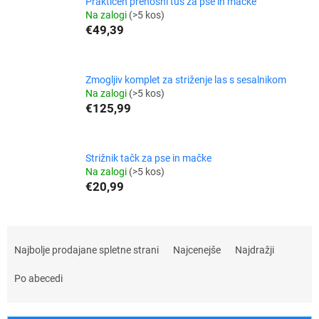
Praktičen prenosni tuš za pse in mačke
Na zalogi
(>5 kos)
€49,39
Zmogljiv komplet za striženje las s sesalnikom
Na zalogi
(>5 kos)
€125,99
Strižnik tačk za pse in mačke
Na zalogi
(>5 kos)
€20,99
R
a
Najbolje prodajane spletne strani
Najcenejše
Najdražji
z
v
Po abecedi
r
š