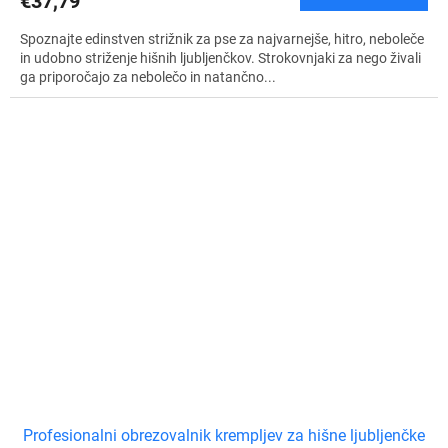
€37,79
Spoznajte edinstven strižnik za pse za najvarnejše, hitro, neboleče
in udobno striženje hišnih ljubljenčkov. Strokovnjaki za nego živali
ga priporočajo za nebolečo in natančno...
Profesionalni obrezovalnik krempljev za hišne ljubljenčke