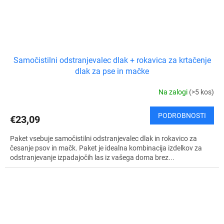
Samočistilni odstranjevalec dlak + rokavica za krtačenje
dlak za pse in mačke
Na zalogi
(>5 kos)
PODROBNOSTI
€23,09
Paket vsebuje samočistilni odstranjevalec dlak in rokavico za
česanje psov in mačk. Paket je idealna kombinacija izdelkov za
odstranjevanje izpadajočih las iz vašega doma brez...