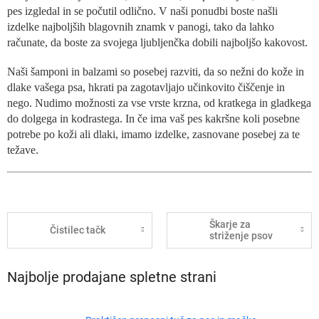
pes izgledal in se počutil odlično. V naši ponudbi boste našli
izdelke najboljših blagovnih znamk v panogi, tako da lahko
računate, da boste za svojega ljubljenčka dobili najboljšo kakovost.
Naši šamponi in balzami so posebej razviti, da so nežni do kože in
dlake vašega psa, hkrati pa zagotavljajo učinkovito čiščenje in
nego. Nudimo možnosti za vse vrste krzna, od kratkega in gladkega
do dolgega in kodrastega. In če ima vaš pes kakršne koli posebne
potrebe po koži ali dlaki, imamo izdelke, zasnovane posebej za te
težave.
Škarje za
Čistilec tačk
striženje psov
Najbolje prodajane spletne strani