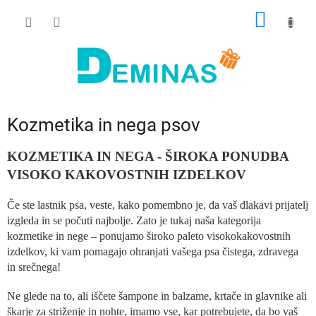
Preskoči
NAKUP
na
vsebino
VOZIČ
Kozmetika in nega psov
KOZMETIKA IN NEGA - ŠIROKA PONUDBA
VISOKO KAKOVOSTNIH IZDELKOV
Če ste lastnik psa, veste, kako pomembno je, da vaš dlakavi prijatelj
izgleda in se počuti najbolje. Zato je tukaj naša kategorija
kozmetike in nege – ponujamo široko paleto visokokakovostnih
izdelkov, ki vam pomagajo ohranjati vašega psa čistega, zdravega
in srečnega!
Ne glede na to, ali iščete šampone in balzame, krtače in glavnike ali
škarje za striženje in nohte, imamo vse, kar potrebujete, da bo vaš