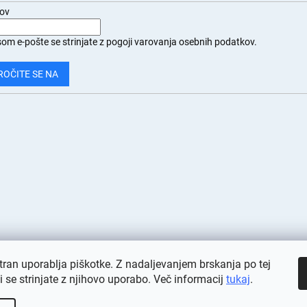
lov
om e-pošte se strinjate z
pogoji varovanja osebnih podatkov.
ROČITE SE NA
tran uporablja piškotke. Z nadaljevanjem brskanja po tej
ni se strinjate z njihovo uporabo. Več informacij
tukaj
.