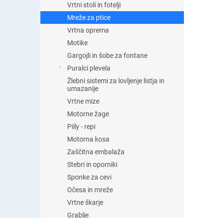
Vrtni stoli in fotelji
Mreže za ptice
Vrtna oprema
Motike
Gargojli in šobe za fontane
Puralci plevela
Žlebni sistemi za lovljenje listja in
umazanije
Vrtne mize
Motorne žage
Piíly - repi
Motorna kosa
Zaščitna embalaža
Stebri in oporniki
Sponke za cevi
Očesa in mreže
Vrtne škarje
Grablje