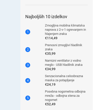
Najboljših 10 izdelkov
Zmogljiva mobilna klimatska
naprava z 2-v-1 ogrevanjem in
hlajenjem zraka
€114,49
Prenosni zmogljivi hladilnik
zraka
€35,99
Namizni ventilator z vodno
meglo - USB hladilnik zraka
€34,99
Senzacionalna celoobrazna
maska ​​za potapljanje
€24,19
Posebna nogometna odbojna
mreža - odbojna stena za
nogomet
€52,49