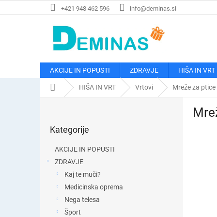
Preskoči
+421 948 462 596
info@deminas.si
na
vsebino
AKCIJE IN POPUSTI
ZDRAVJE
HIŠA IN VRT
Domača
HIŠA IN VRT
Vrtovi
Mreže za ptice
stran
S
Mrež
t
Preskoči
r
Kategorije
kategorije
a
n
AKCIJE IN POPUSTI
s
ZDRAVJE
k
Kaj te muči?
a
v
Medicinska oprema
r
Nega telesa
s
Šport