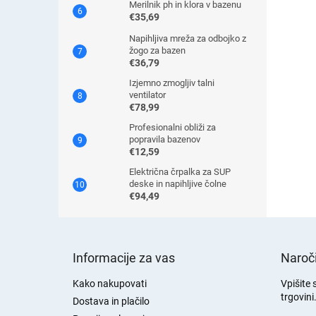
Merilnik ph in klora v bazenu
€35,69
Napihljiva mreža za odbojko z
žogo za bazen
€36,79
Izjemno zmogljiv talni
ventilator
€78,99
Profesionalni obliži za
popravila bazenov
€12,59
Električna črpalka za SUP
deske in napihljive čolne
€94,49
S
p
Informacije za vas
Naroči
o
d
Kako nakupovati
Vpišite 
trgovini
n
Dostava in plačilo