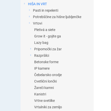
t
HIŠA IN VRT
i
Pasti in repelenti
c
a
Potrebščine za hišne ljubljenčke
Vrtovi
Pletivá a siete
Grow it - gojite ga
Lazy bag
Pripomočki za žar
Razpršilci
Betonske forme
IP kamere
Čebelarsko orodje
Cvetlični lončki
Žareči kamni
Kanistri
Vrtne svetilke
Vrtalniki za zemljo