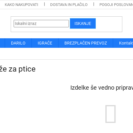
KAKO NAKUPOVATI
DOSTAVA IN PLAČILO
POGOJI POSLOVA
ISKANJE
DARILO
IGRAČE
BREZPLAČEN PREVOZ
Kontak
e za ptice
Izdelke še vedno pripra