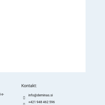
Kontakt:
 e-
info
@
deminas.si
+421 948 462 596