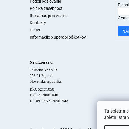
j
Pogoji poslovanja
E-nas
a
Politika zasebnosti
s
Reklamacije in vračila
Z vnos
t
Kontakty
r
O nas
a
NA
n
Informacije o uporabi piškotkov
Naturzon s.r.o.
Tolstého 3237/13
058 01 Poprad
Slovenská republika
IČO: 52131050
DIČ: 2120901948
IČ DPH: SK2120901948
Ta spletna s
spletni stra