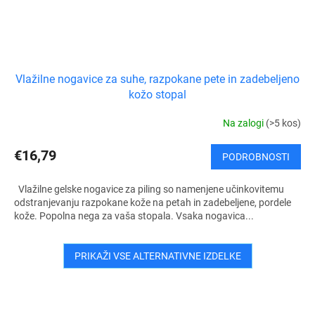
Vlažilne nogavice za suhe, razpokane pete in zadebeljeno
kožo stopal
Na zalogi
(>5 kos)
€16,79
PODROBNOSTI
Vlažilne gelske nogavice za piling so namenjene učinkovitemu
odstranjevanju razpokane kože na petah in zadebeljene, pordele
kože. Popolna nega za vaša stopala. Vsaka nogavica...
PRIKAŽI VSE ALTERNATIVNE IZDELKE