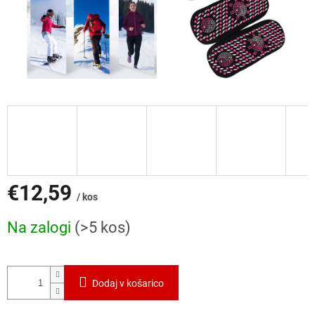
€12,59
/ kos
Cena
Na zalogi
(>5 kos)
mere:
Dodaj v košarico