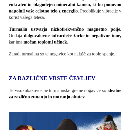
enkraten in blagodejen mineralni kamen
,
ki
bo ponovno
napolnil vaše celotno telo z energijo
.
Preoblikuje vibracije v
korist vašega telesa.
Turmalin ustvarja nizkofrekvenčno magnetno polje.
Oddaja
dolgovalovne infrardeče žarke in negativne ione,
kar ima
močan toplotni učinek
.
Zaradi turmalina so te nogavice kot nalašč za toplo spanje.
ZA RAZLIČNE VRSTE ČEVLJEV
Te visokokakovostne turmalinske grelne nogavice so
idealne
za različno zunanjo in notranjo obutev
.