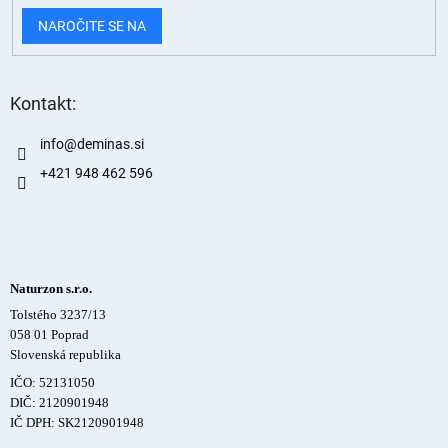
NAROČITE SE NA
Kontakt:
info
@
deminas.si
+421 948 462 596
Naturzon s.r.o.
Tolstého 3237/13
058 01 Poprad
Slovenská republika
IČO: 52131050
DIČ: 2120901948
IČ DPH: SK2120901948