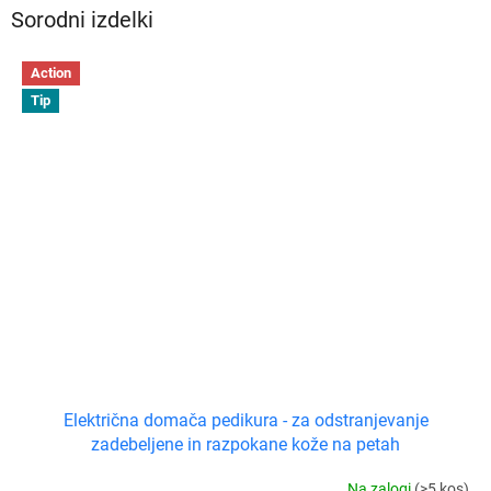
Sorodni izdelki
Action
Tip
Električna domača pedikura - za odstranjevanje
zadebeljene in razpokane kože na petah
Na zalogi
(>5 kos)