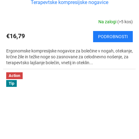
Terapevtske kompresijske nogavice
Na zalogi
(>5 kos)
€16,79
PODROBNOSTI
Ergonomske kompresijske nogavice za bolečine v nogah, otekanje,
krčne žile in težke noge so zasnovane za celodnevno nošenje, za
terapevtsko lajšanje bolečin, vnetij in oteklin...
Action
Tip