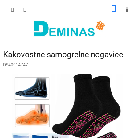
Preskoči
NAKUP
na
vsebino
VOZIČ
Kakovostne samogrelne nogavice
DS40914747