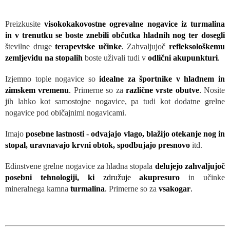
Preizkusite
visokokakovostne ogrevalne nogavice iz turmalina
in v trenutku se boste znebili občutka hladnih nog ter dosegli
številne druge
terapevtske učinke
.
Zahvaljujoč
refleksološkemu
zemljevidu na stopalih
boste uživali tudi v
odlični akupunkturi
.
Izjemno tople nogavice so
idealne za športnike v hladnem in
zimskem vremenu
.
Primerne so za
različne vrste obutve
.
Nosite
jih lahko kot samostojne nogavice, pa tudi kot dodatne grelne
nogavice pod običajnimi nogavicami.
Imajo
posebne lastnosti
-
odvajajo vlago, blažijo otekanje nog in
stopal, uravnavajo krvni obtok, spodbujajo presnovo
itd.
Edinstvene grelne nogavice za hladna stopala
delujejo zahvaljujoč
posebni tehnologiji, ki
združuje
akupresuro
in učinke
mineralnega kamna
turmalina
.
Primerne so za
vsakogar
.