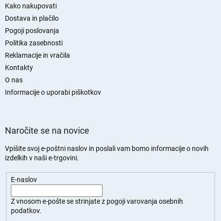
d
Kako nakupovati
n
Dostava in plačilo
j
Pogoji poslovanja
a
Politika zasebnosti
s
Reklamacije in vračila
t
Kontakty
r
O nas
a
n
Informacije o uporabi piškotkov
Naročite se na novice
Vpišite svoj e-poštni naslov in poslali vam bomo informacije o novih
izdelkih v naši e-trgovini.
E-naslov
Z vnosom e-pošte se strinjate z
pogoji varovanja osebnih
podatkov.