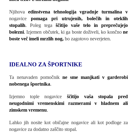
Njihova
edinstvena tehnologija vgradnje turmalina v
nogavice
pomaga pri utrujenih, bolečih in oteklih
stopalih
.
Poleg tega
ščitijo vaše telo in preprečujejo
bolezni
.
Izjemen občutek, ki ga boste doživeli, ko končno
ne
boste več imeli mrzlih nog,
bo zagotovo neverjeten.
IDEALNO ZA ŠPORTNIKE
Ta nenavaden pomočnik
ne sme manjkati v garderobi
nobenega športnika
.
Izjemno tople nogavice
ščitijo vaša stopala pred
neugodnimi vremenskimi razmerami v hladnem ali
zimskem vremenu
.
Lahko jih nosite kot običajne nogavice ali kot podloge za
nogavice za dodatno zaščito stopal.