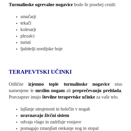
Turmalinske ogrevalne nogavice
bodo še posebej cenili:
smučarji
tekači
kolesarji
plezalci
turisti
ljubitelji nordijske hoje
TERAPEVTSKI UČINKI
Odlične
izjemno tople turmalinske nogavice
niso
namenjene le
mrzlim nogam
ali
preprečevanju prehlada
.
Pravzaprav imajo
številne terapevtske učinke
za vaše telo.
lajšanje utrujenosti in bolečin v nogah
uravnavajo živčni sistem
odvaja vlago in zadržuje vonjave
pomagajo zmanjšati otekanje nog in stopal