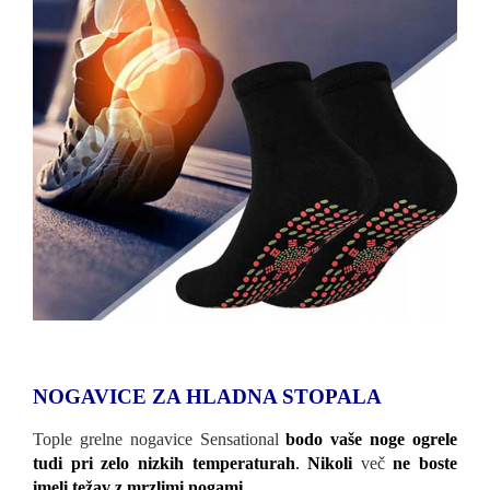
NOGAVICE ZA HLADNA STOPALA
Tople grelne nogavice Sensational
bodo vaše noge ogrele
tudi pri zelo nizkih temperaturah
.
Nikoli
več
ne boste
imeli težav z mrzlimi nogami
.