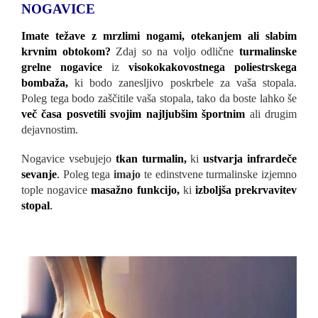
NOGAVICE
Imate težave z mrzlimi nogami, otekanjem ali slabim
krvnim obtokom?
Zdaj so na voljo odlične
turmalinske
grelne nogavice
iz
visokokakovostnega poliestrskega
bombaža,
ki bodo zanesljivo poskrbele za vaša stopala.
Poleg tega bodo zaščitile vaša stopala, tako da boste lahko še
več časa posvetili svojim najljubšim športnim
ali drugim
dejavnostim.
Nogavice vsebujejo
tkan turmalin,
ki
ustvarja infrardeče
sevanje
.
Poleg tega
imajo
te edinstvene turmalinske izjemno
tople nogavice
masažno funkcijo,
ki
izboljša prekrvavitev
stopal
.