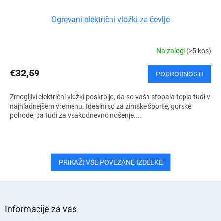
Ogrevani električni vložki za čevlje
Na zalogi
(>5 kos)
€32,59
PODROBNOSTI
Zmogljivi električni vložki poskrbijo, da so vaša stopala topla tudi v
najhladnejšem vremenu. Idealni so za zimske športe, gorske
pohode, pa tudi za vsakodnevno nošenje....
PRIKAŽI VSE POVEZANE IZDELKE
S
p
Informacije za vas
o