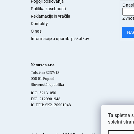
j
Pogoji poslovanja
E-nas
a
Politika zasebnosti
s
Reklamacije in vračila
Z vnos
t
Kontakty
r
O nas
a
NA
n
Informacije o uporabi piškotkov
Naturzon s.r.o.
Tolstého 3237/13
058 01 Poprad
Slovenská republika
IČO: 52131050
DIČ: 2120901948
IČ DPH: SK2120901948
Ta spletna s
spletni stra