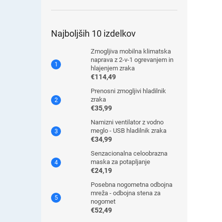
Najboljših 10 izdelkov
Zmogljiva mobilna klimatska
naprava z 2-v-1 ogrevanjem in
hlajenjem zraka
€114,49
Prenosni zmogljivi hladilnik
zraka
€35,99
Namizni ventilator z vodno
meglo - USB hladilnik zraka
€34,99
Senzacionalna celoobrazna
maska ​​za potapljanje
€24,19
Posebna nogometna odbojna
mreža - odbojna stena za
nogomet
€52,49