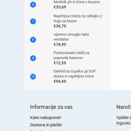
Merilnik ph in klora v bazenu
€35,69
Napihljiva mreža za odbojko z
žogo za bazen
€36,79
Izjemno zmogljiv talni
ventilator
€78,99
Profesionalni obliži za
popravila bazenov
€12,59
Električna črpalka za SUP
deske in napihljive čolne
€94,49
S
p
Informacije za vas
Naroči
o
d
Kako nakupovati
Vpišite 
trgovini
n
Dostava in plačilo