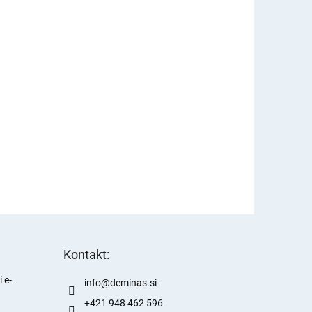
Kontakt:
 e-
info
@
deminas.si
+421 948 462 596