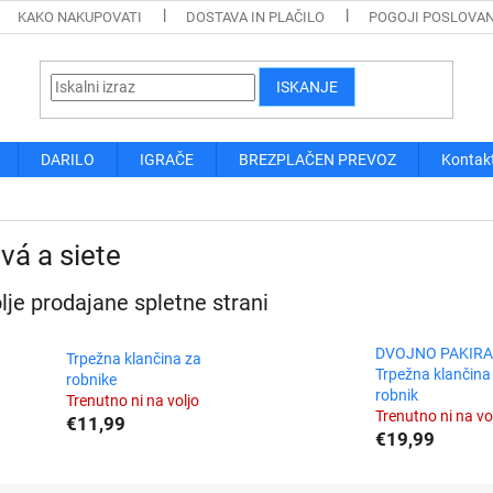
KAKO NAKUPOVATI
DOSTAVA IN PLAČILO
POGOJI POSLOVA
ISKANJE
DARILO
IGRAČE
BREZPLAČEN PREVOZ
Kontak
ivá a siete
lje prodajane spletne strani
DVOJNO PAKIRA
Trpežna klančina za
Trpežna klančina
robnike
robnik
Trenutno ni na voljo
Trenutno ni na vo
€11,99
€19,99