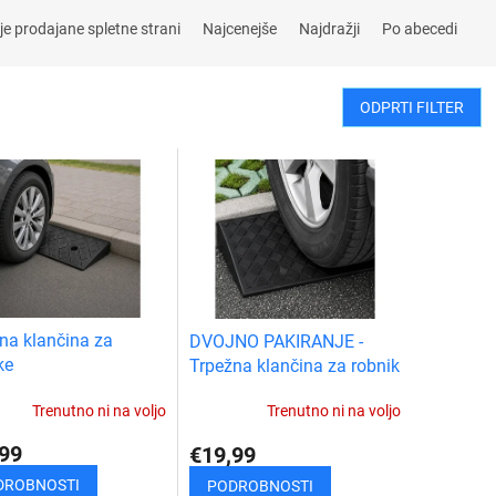
je prodajane spletne strani
Najcenejše
Najdražji
Po abecedi
ODPRTI FILTER
na klančina za
DVOJNO PAKIRANJE -
ke
Trpežna klančina za robnik
Trenutno ni na voljo
Trenutno ni na voljo
99
€19,99
DROBNOSTI
PODROBNOSTI