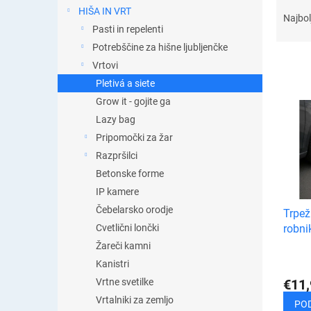
R
t
HIŠA IN VRT
a
i
Najbol
Pasti in repelenti
z
c
v
a
Potrebščine za hišne ljubljenčke
r
Vrtovi
š
Pletivá a siete
č
S
Grow it - gojite ga
a
e
Lazy bag
n
z
j
Pripomočki za žar
n
e
Razpršilci
a
i
Betonske forme
m
z
i
IP kamere
d
z
Čebelarsko orodje
Trpež
e
d
Cvetlični lončki
robni
l
e
k
Žareči kamni
l
o
Kanistri
k
v
o
Vrtne svetilke
€11,
v
Vrtalniki za zemljo
PO