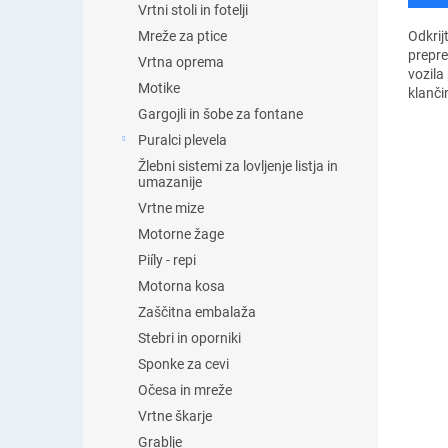
Vrtni stoli in fotelji
Mreže za ptice
Odkrij
prepre
Vrtna oprema
vozila 
Motike
klanči
zagoto
Gargojli in šobe za fontane
premag
Puralci plevela
in...
Žlebni sistemi za lovljenje listja in
umazanije
Vrtne mize
Motorne žage
Piíly - repi
Motorna kosa
Zaščitna embalaža
Stebri in oporniki
Sponke za cevi
Očesa in mreže
Vrtne škarje
Grablje