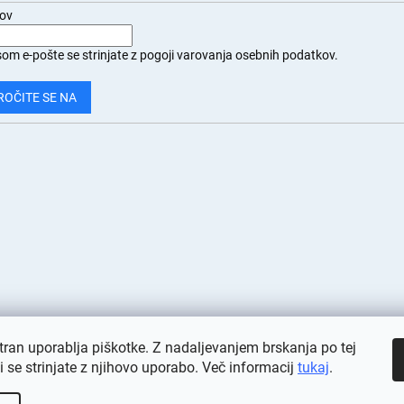
lov
om e-pošte se strinjate z
pogoji varovanja osebnih podatkov.
ROČITE SE NA
tran uporablja piškotke. Z nadaljevanjem brskanja po tej
ni se strinjate z njihovo uporabo. Več informacij
tukaj
.