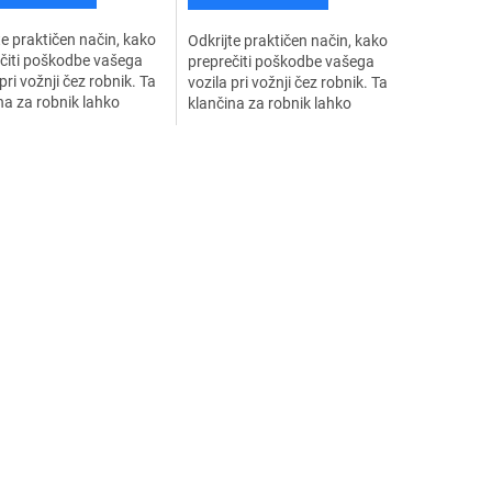
te praktičen način, kako
Odkrijte praktičen način, kako
čiti poškodbe vašega
preprečiti poškodbe vašega
pri vožnji čez robnik. Ta
vozila pri vožnji čez robnik. Ta
na za robnik lahko
klančina za robnik lahko
vi gladko in varno
zagotovi gladko in varno
ovanje višinskih razlik
premagovanje višinskih razlik
K
in...
o
n
t
r
o
l
n
i
e
l
e
m
e
n
t
i