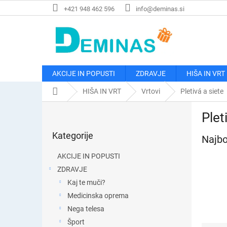
Preskoči
+421 948 462 596
info@deminas.si
na
vsebino
AKCIJE IN POPUSTI
ZDRAVJE
HIŠA IN VRT
Domača
HIŠA IN VRT
Vrtovi
Pletivá a siete
stran
S
Plet
t
Preskoči
r
Kategorije
kategorije
Najbo
a
n
AKCIJE IN POPUSTI
s
ZDRAVJE
k
Kaj te muči?
a
v
Medicinska oprema
r
Nega telesa
s
Šport