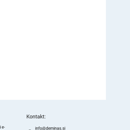
Kontakt:
 e-
info
@
deminas.si