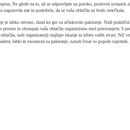
r
njena. Ne glede na to, ali se odpravljate na poroko, poslovni sestane
o
a zagotovila mir in poskrbela, da se vaša oblačila ne bodo zmečkala.
l
n
e je lahko stresno, zlasti ko gre za učinkovito pakiranje. Naši praktičn
i
e
o prostor in ohranjajo vaša oblačila organizirana med potovanjem. S pred
l
oblačila, naši organizatorji olajšajo iskanje in izbiro vaših stvari. Ni
e
aktni, lahki in enostavni za pakiranje, zaradi česar so popoln sopotnik.
m
e
n
t
i
z
a
n
a
š
t
e
v
a
n
j