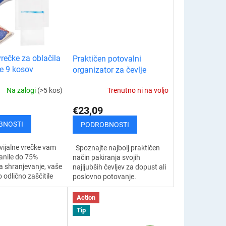
vrečke za oblačila
Praktičen potovalni
je 9 kosov
organizator za čevlje
Na zalogi
(>5 kos)
Trenutno ni na voljo
€23,09
BNOSTI
PODROBNOSTI
vijalne vrečke vam
Spoznajte najbolj praktičen
anile do 75%
način pakiranja svojih
a shranjevanje, vaše
najljubših čevljev za dopust ali
 odlično zaščitile
poslovno potovanje.
ijo, prahom,
Organizator potovanja za
lago in vonjavami.
čevlje ne sme manjkati v
Action
..
opremi nobenega...
Tip