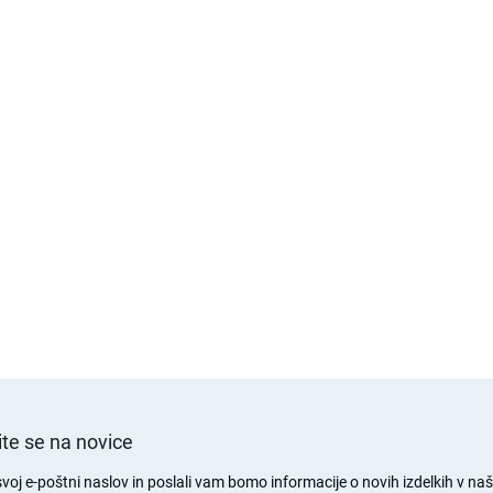
e
te se na novice
svoj e-poštni naslov in poslali vam bomo informacije o novih izdelkih v naši