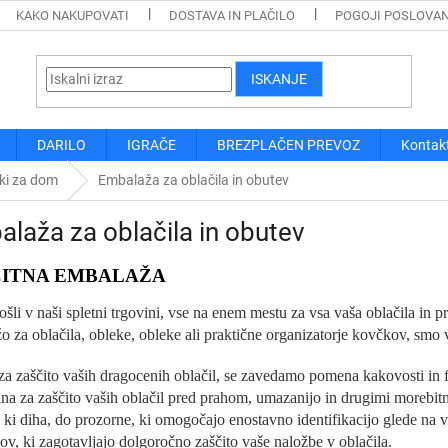
KAKO NAKUPOVATI
DOSTAVA IN PLAČILO
POGOJI POSLOVA
ISKANJE
DARILO
IGRAČE
BREZPLAČEN PREVOZ
Kontak
ki za dom
Embalaža za oblačila in obutev
laža za oblačila in obutev
ČITNA EMBALAŽA
li v naši spletni trgovini, vse na enem mestu za vsa vaša oblačila in pre
o za oblačila, obleke, obleke ali praktične organizatorje kovčkov, smo 
za zaščito vaših dragocenih oblačil, se zavedamo pomena kakovosti in f
na za zaščito vaših oblačil pred prahom, umazanijo in drugimi morebi
, ki diha, do prozorne, ki omogočajo enostavno identifikacijo glede na v
ov, ki zagotavljajo dolgoročno zaščito vaše naložbe v oblačila.