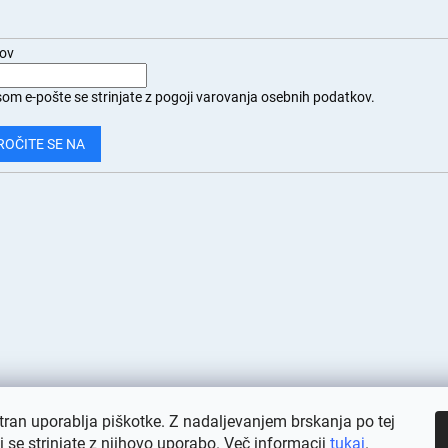
.
lov
om e-pošte se strinjate z
pogoji varovanja osebnih podatkov.
ROČITE SE NA
tran uporablja piškotke. Z nadaljevanjem brskanja po tej
ni se strinjate z njihovo uporabo. Več informacij
tukaj
.