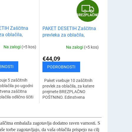
B
BREZPLAČNO
R
TIH Zaščitna
PAKET DESETIH Zaščitna
E
za oblačila,
prevleka za oblačila,
 obleke
obleke in obleke
Z
Na zalogi
(>5 kos)
Na zalogi
(>5 kos)
P
€44,09
L
BNOSTI
PODROBNOSTI
A
uje 5 zaščitnih
Paket vsebuje 10 zaščitnih
 oblačila po ugodni
prevlek za oblačila, za katere
Č
stvena zaščitna
prejmete BREZPLAČNO
lačila odlično ščiti
POŠTNINO. Edinstvena
i pred umazanijo,
zaščitna vreča za oblačila
N
ekti in drugo...
odlično ščiti vaše stvari pred
umazanijo, prahom,...
O
zaščitna embalaža zagotavlja dodatno raven varnosti. S
aše torbe zagotavljajo, da vaša oblačila prispejo na cilj