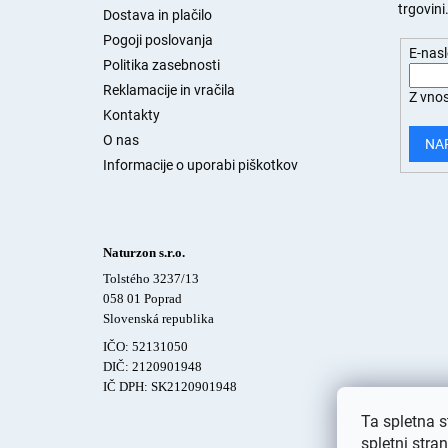
trgovini
n
Dostava in plačilo
j
Pogoji poslovanja
E-nas
a
Politika zasebnosti
s
Reklamacije in vračila
Z vnos
t
Kontakty
r
O nas
a
NA
n
Informacije o uporabi piškotkov
Naturzon s.r.o.
Tolstého 3237/13
058 01 Poprad
Slovenská republika
IČO: 52131050
DIČ: 2120901948
IČ DPH: SK2120901948
Ta spletna s
spletni stra