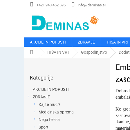
Preskoči
+421 948 462 596
info@deminas.si
na
vsebino
AKCIJE IN POPUSTI
ZDRAVJE
HIŠA IN VRT
Domača
HIŠA IN VRT
Gospodinjstvo
Dodat
stran
S
Emba
t
Preskoči
r
Kategorije
kategorije
ZAŠ
a
n
AKCIJE IN POPUSTI
Dobrodoš
s
ZDRAVJE
embalaž
k
Kaj te muči?
a
Ko gre 
v
Medicinska oprema
zasnova
r
Nega telesa
tkanine
s
Šport
material