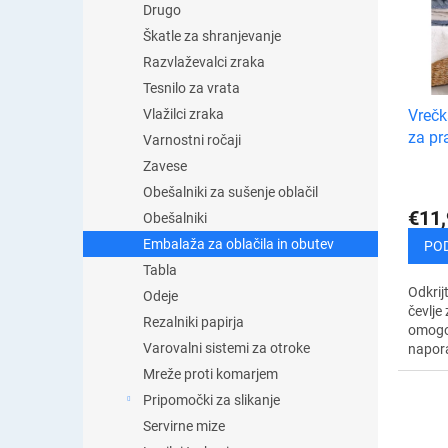
j
Drugo
n
e
Škatle za shranjevanje
a
i
m
Razvlaževalci zraka
z
i
Tesnilo za vrata
d
z
Vrečk
Vlažilci zraka
e
d
za pra
l
Varnostni ročaji
e
k
Zavese
l
o
k
Obešalniki za sušenje oblačil
v
o
€11,
Obešalniki
v
Embalaža za oblačila in obutev
PO
Tabla
Odkrij
Odeje
čevlje 
Rezalniki papirja
omogoč
Varovalni sistemi za otroke
napora
prakti
Mreže proti komarjem
vaše č
Pripomočki za slikanje
in...
Servirne mize