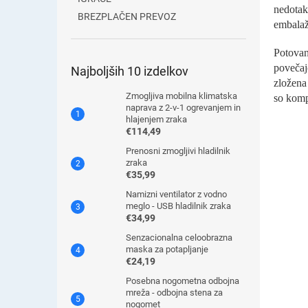
nedotak
BREZPLAČEN PREVOZ
embalaž
Potovanj
povečaj
Najboljših 10 izdelkov
zložena 
Zmogljiva mobilna klimatska
so komp
naprava z 2-v-1 ogrevanjem in
hlajenjem zraka
€114,49
Prenosni zmogljivi hladilnik
zraka
€35,99
Namizni ventilator z vodno
meglo - USB hladilnik zraka
€34,99
Senzacionalna celoobrazna
maska ​​za potapljanje
€24,19
Posebna nogometna odbojna
mreža - odbojna stena za
nogomet