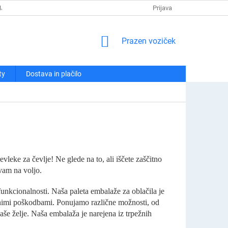
NJA
POLITIKA ZASEBNOSTI
REKLAMACIJE IN VRAČILA
Prijava
KO
NAKUPOVALNI
Prazen voziček
VOZIČEK
ty
Dostava in plačilo
vleke za čevlje! Ne glede na to, ali iščete zaščitno
vam na voljo.
unkcionalnosti. Naša paleta embalaže za oblačila je
tnimi poškodbami. Ponujamo različne možnosti, od
aše želje. Naša embalaža je narejena iz trpežnih