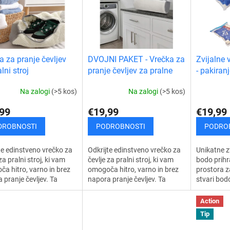
a za pranje čevljev
DVOJNI PAKET - Vrečka za
Zvijalne 
lni stroj
pranje čevljev za pralne
- pakiran
stroje
Na zalogi
(>5 kos)
Na zalogi
(>5 kos)
99
€19,99
€19,99
DROBNOSTI
PODROBNOSTI
PODRO
te edinstveno vrečko za
Odkrijte edinstveno vrečko za
Unikatne z
za pralni stroj, ki vam
čevlje za pralni stroj, ki vam
bodo prihr
a hitro, varno in brez
omogoča hitro, varno in brez
prostora z
 pranje čevljev. Ta
napora pranje čevljev. Ta
stvari bodo
čna rešitev bo zaščitila
praktična rešitev bo zaščitila
pred plesn
evlje pred poškodbami
vaše čevlje pred poškodbami
mrčesom, v
Action
in...
Edinstven.
Tip