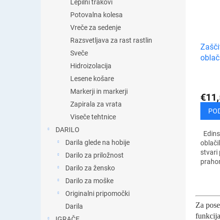
Lepilni trakovi
Potovalna kolesa
Vreče za sedenje
Razsvetljava za rast rastlin
Zašči
Sveče
oblač
Hidroizolacija
Lesene košare
Markerji in markerji
€11,
Zapirala za vrata
PO
Viseče tehtnice
DARILO
Edinst
Darila glede na hobije
oblači
stvari
Darilo za priložnost
prahom
Darilo za žensko
umazan
zapen
Darilo za moške
natanč
Originalni pripomočki
Za pose
Darila
funkcija
IGRAČE