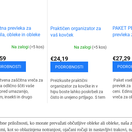
tna prevleka za
PAKET PE
Praktičen organizator za
ila, obleke in obleke
prevleka 
vaš kovček
obleke in
Na zalogi
(>5 kos)
Na zalogi
(>5 kos)
59
€27,29
€24,19
DROBNOSTI
PODRO
PODROBNOSTI
vena zaščitna vreča za
Paket vseb
Preizkusite praktični
la odlično ščiti vaše
prevlek za
organizator za kovčke in v
 pred umazanijo,
ceni. Edin
hipu boste lahko poskrbeli za
, insekti in drugo
vreča za ob
čisto in urejeno prtljago. S tem
ijo. Edinstven sistem
vaše stvar
bo vaše potovanje zagotovo
janja omogoča
prahom, ins
prijetnejše. Odličen
K
no in hitro...
organizator...
o
n
bne priložnosti, ko morate prevažati občutljive obleke ali obleke, naša 
t
mi, kot so oblazinjena notranjost, ojačani ročaji in nastavljivi trakovi, n