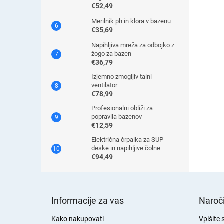
€52,49
Merilnik ph in klora v bazenu
€35,69
Napihljiva mreža za odbojko z
žogo za bazen
€36,79
Izjemno zmogljiv talni
ventilator
€78,99
Profesionalni obliži za
popravila bazenov
€12,59
Električna črpalka za SUP
deske in napihljive čolne
€94,49
S
p
Informacije za vas
Naroči
o
d
Kako nakupovati
Vpišite 