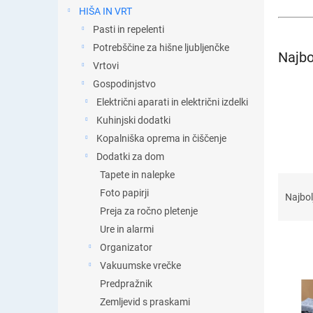
t
HIŠA IN VRT
i
Pasti in repelenti
c
a
Potrebščine za hišne ljubljenčke
Najbo
Vrtovi
Gospodinjstvo
Električni aparati in električni izdelki
Kuhinjski dodatki
Kopalniška oprema in čiščenje
Dodatki za dom
Tapete in nalepke
R
Foto papirji
a
Najbol
z
Preja za ročno pletenje
v
Ure in alarmi
r
Organizator
š
Vakuumske vrečke
č
S
Predpražnik
a
e
n
Zemljevid s praskami
z