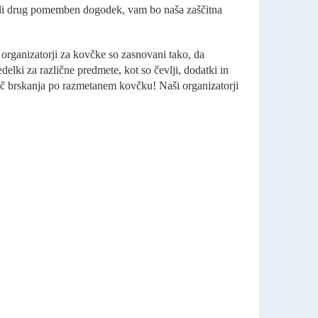
k ali drug pomemben dogodek, vam bo naša zaščitna
i organizatorji za kovčke so zasnovani tako, da
elki za različne predmete, kot so čevlji, dodatki in
č več brskanja po razmetanem kovčku! Naši organizatorji