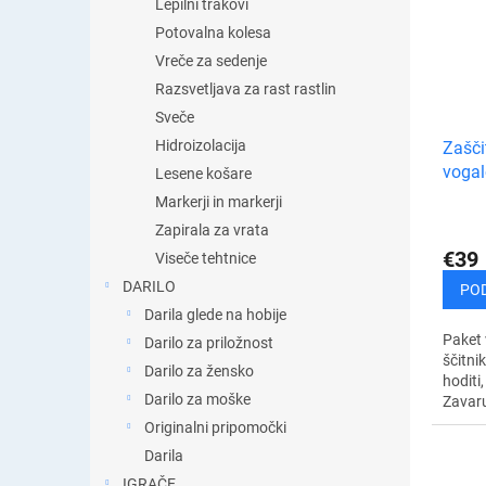
Lepilni trakovi
Potovalna kolesa
Vreče za sedenje
Razsvetljava za rast rastlin
Sveče
Hidroizolacija
Zašči
vogal
Lesene košare
pohiš
Markerji in markerji
Zapirala za vrata
€39
Viseče tehtnice
DARILO
PO
Darila glede na hobije
Paket 
Darilo za priložnost
ščitnik
Darilo za žensko
hoditi
Darilo za moške
Zavaru
otroke
Originalni pripomočki
ali uda
Darila
vam...
IGRAČE