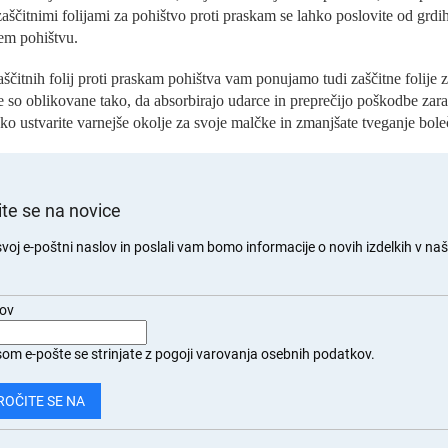
r
aščitnimi folijami za pohištvo proti praskam se lahko poslovite od grdi
o
em pohištvu.
l
n
ščitnih folij proti praskam pohištva vam ponujamo tudi zaščitne folije 
i
e
e so oblikovane tako, da absorbirajo udarce in preprečijo poškodbe zara
l
hko ustvarite varnejše okolje za svoje malčke in zmanjšate tveganje bole
e
m
e
n
te se na novice
t
i
svoj e-poštni naslov in poslali vam bomo informacije o novih izdelkih v naši
z
.
a
n
a
lov
š
t
om e-pošte se strinjate z
pogoji varovanja osebnih podatkov.
e
v
ROČITE SE NA
a
n
j