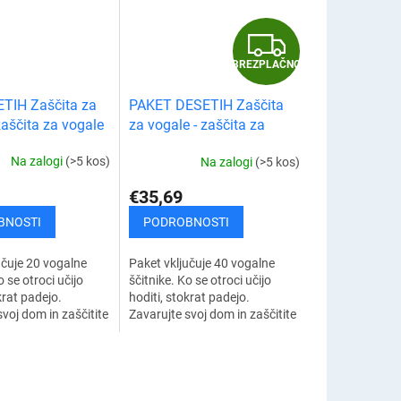
B
BREZPLAČNO
R
TIH Zaščita za
PAKET DESETIH Zaščita
E
zaščita za vogale
za vogale - zaščita za
hištva (20 kosi)
vogale miz in pohištva (40
Z
Na zalogi
(>5 kos)
Na zalogi
(>5 kos)
kosi)
P
€35,69
L
BNOSTI
PODROBNOSTI
A
učuje 20 vogalne
Paket vključuje 40 vogalne
o se otroci učijo
ščitnike. Ko se otroci učijo
Č
krat padejo.
hoditi, stokrat padejo.
voj dom in zaščitite
Zavarujte svoj dom in zaščitite
d udarci, modricami
otroke pred udarci, modricami
N
z glavo. Pri tem
ali udarci z glavo. Pri tem
vam...
O