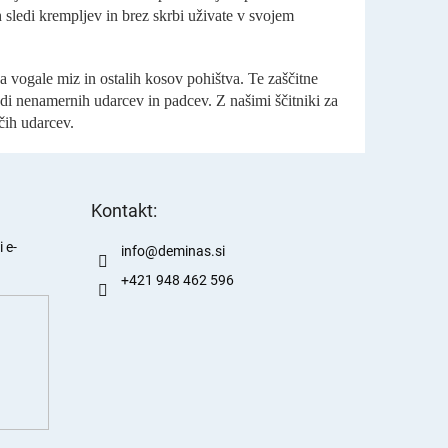
h sledi krempljev in brez skrbi uživate v svojem
za vogale miz in ostalih kosov pohištva. Te zaščitne
di nenamernih udarcev in padcev. Z našimi ščitniki za
čih udarcev.
Kontakt:
 e-
info
@
deminas.si
+421 948 462 596