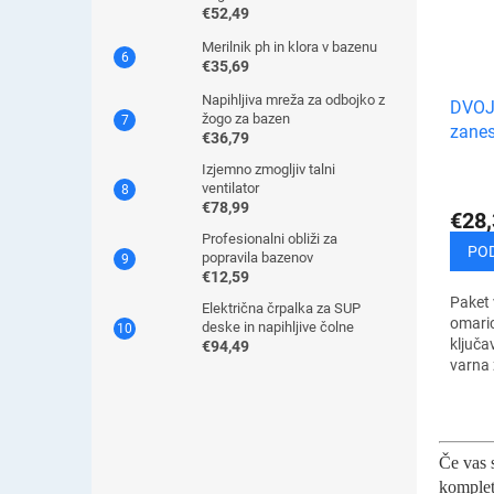
€52,49
Merilnik ph in klora v bazenu
€35,69
Napihljiva mreža za odbojko z
DVOJ
žogo za bazen
zanes
€36,79
varno
Izjemno zmogljiv talni
omari
ventilator
€78,99
€28,
Profesionalni obliži za
PO
popravila bazenov
€12,59
Paket 
Električna črpalka za SUP
omaric
deske in napihljive čolne
ključa
€94,49
varna 
varnos
svojem
Če vas s
komplet