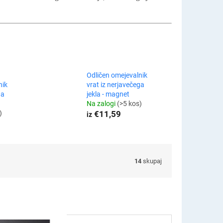
Odličen omejevalnik
nik
vrat iz nerjavečega
ga
jekla - magnet
Na zalogi
(>5 kos)
)
€11,59
iz
14
skupaj