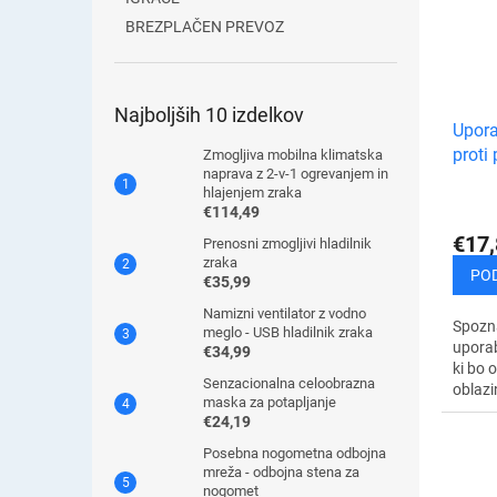
BREZPLAČEN PREVOZ
Najboljših 10 izdelkov
Upora
proti
Zmogljiva mobilna klimatska
naprava z 2-v-1 ogrevanjem in
hlajenjem zraka
€114,49
€17,
Prenosni zmogljivi hladilnik
zraka
PO
€35,99
Namizni ventilator z vodno
Spozna
meglo - USB hladilnik zraka
uporab
€34,99
ki bo 
Senzacionalna celoobrazna
oblazi
maska ​​za potapljanje
pred p
€24,19
drugih 
Posebna nogometna odbojna
mreža - odbojna stena za
nogomet