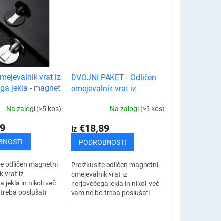
mejevalnik vrat iz
DVOJNI PAKET - Odličen
ga jekla - magnet
omejevalnik vrat iz
nerjavečega jekla - magnet
Na zalogi
(>5 kos)
Na zalogi
(>5 kos)
9
€18,89
iz
BNOSTI
PODROBNOSTI
e odličen magnetni
Preizkusite odličen magnetni
 vrat iz
omejevalnik vrat iz
 jekla in nikoli več
nerjavečega jekla in nikoli več
treba poslušati
vam ne bo treba poslušati
vrat zaradi prepiha.
loputanja vrat zaradi prepiha.
v vrat varno zaklene
Zaustavitev vrat varno
zaklene vrata,...