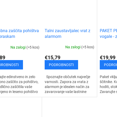
Talni zaustavljalec vrat z
PAKET PE
bna zaščita pohištva
alarmom
vogale - 
 praskam
miz in po
Na zalogi
(>5 kos)
Na zalogi
(>5 kos)
€15,79
€19,99
89
PODROBNOSTI
PODRO
DROBNOSTI
Spoznajte občutek največje
Paket vklj
jte edinstveno in zelo
varnosti. Zapora za vrata z
ščitnike. K
no zaščito za pohištvo,
alarmom je idealen način za
hoditi, sto
odlično zaščitila vaše
zavarovanje vaše lastnine
Zavarujte s
njeno in leseno pohištvo
pred nepooblaščenimi
otroke pre
raskami vaših mačk in
osebami. Zapora vrat z
ali udarci 
ljubljenčkov....
alarmom ima domiselno...
vam...