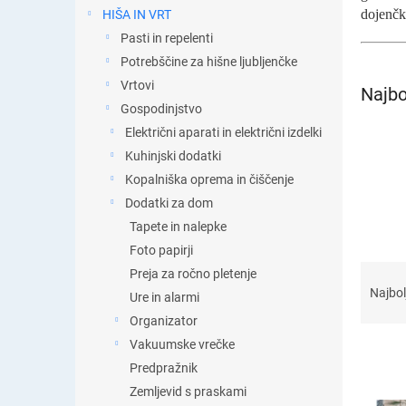
t
dojenčk
HIŠA IN VRT
i
Pasti in repelenti
c
a
Potrebščine za hišne ljubljenčke
Vrtovi
Najbo
Gospodinjstvo
Električni aparati in električni izdelki
Kuhinjski dodatki
Kopalniška oprema in čiščenje
Dodatki za dom
Tapete in nalepke
Foto papirji
R
Preja za ročno pletenje
a
Najbol
Ure in alarmi
z
Organizator
v
Vakuumske vrečke
r
š
Predpražnik
č
Zemljevid s praskami
S