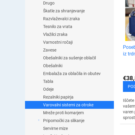
a
Drugo
e
n
z
Škatle za shranjevanje
j
n
Razvlaževalci zraka
e
a
Tesnilo za vrata
i
m
z
Vlažilci zraka
i
d
Varnostni ročaji
z
Poseb
e
d
Zavese
iz tr
l
e
Obešalniki za sušenje oblačil
k
l
Obešalniki
o
k
v
Embalaža za oblačila in obutev
o
€38,
Tabla
v
PO
Odeje
Rezalniki papirja
Iščete 
Varovalni sistemi za otroke
vašem
varen 
Mreže proti komarjem
sprost
Pripomočki za slikanje
za mal
Servirne mize
potreb
zaščito