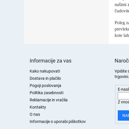
našimi z
čudovit
Poleg za
prevlek
kote la
S
p
Informacije za vas
Naroči
o
d
Kako nakupovati
Vpišite 
trgovini
n
Dostava in plačilo
j
Pogoji poslovanja
E-nas
a
Politika zasebnosti
s
Reklamacije in vračila
Z vnos
t
Kontakty
r
O nas
a
NA
n
Informacije o uporabi piškotkov