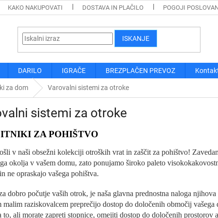
KAKO NAKUPOVATI
DOSTAVA IN PLAČILO
POGOJI POSLOVA
ISKANJE
DARILO
IGRAČE
BREZPLAČEN PREVOZ
Kontak
ki za dom
Varovalni sistemi za otroke
valni sistemi za otroke
ČITNIKI ZA POHIŠTVO
šli v naši obsežni kolekciji otroških vrat in zaščit za pohištvo! Zave
ega okolja v vašem domu, zato ponujamo široko paleto visokokakovostnih
in ne opraskajo vašega pohištva.
a dobro počutje vaših otrok, je naša glavna prednostna naloga njihova v
m malim raziskovalcem preprečijo dostop do določenih območij vašega d
 to, ali morate zapreti stopnice, omejiti dostop do določenih prostorov a