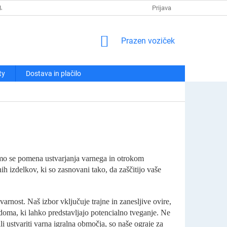
NJA
POLITIKA ZASEBNOSTI
REKLAMACIJE IN VRAČILA
Prijava
KO
NAKUPOVALNI
Prazen voziček
VOZIČEK
ty
Dostava in plačilo
damo se pomena ustvarjanja varnega in otrokom
 izdelkov, ki so zasnovani tako, da zaščitijo vaše
arnost. Naš izbor vključuje trajne in zanesljive ovire,
oma, ki lahko predstavljajo potencialno tveganje. Ne
li ustvariti varna igralna območja, so naše ograje za