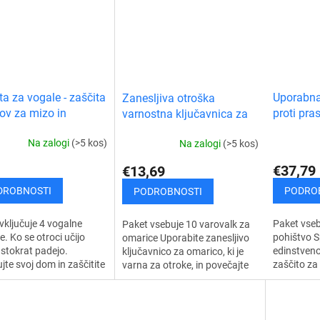
O
ta za vogale - zaščita
Uporabna
Zanesljiva otroška
ov za mizo in
proti pr
varnostna ključavnica za
tvo (4 kosi)
PAKET
omarice (10 kosov)
Na zalogi
(>5 kos)
Na zalogi
(>5 kos)
€37,79
€13,69
DROBNOSTI
PODRO
PODROBNOSTI
vključuje 4 vogalne
Paket vseb
Paket vsebuje 10 varovalk za
e. Ko se otroci učijo
pohištvo S
omarice Uporabite zanesljivo
, stokrat padejo.
edinstveno
ključavnico za omarico, ki je
jte svoj dom in zaščitite
zaščito za 
varna za otroke, in povečajte
 pred udarci, modricami
odlično zaš
varnost svojih majhnih otrok v
rci z glavo. Pri tem
oblazinjen
svojem domu. Priročne...
pred prask