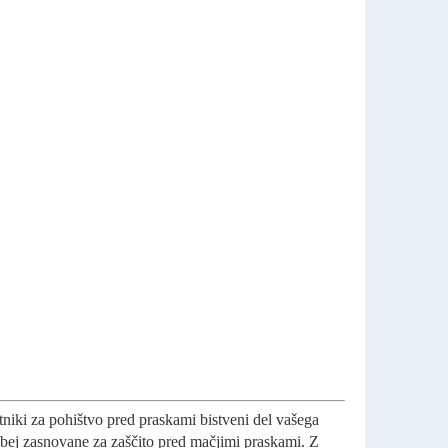
itniki za pohištvo pred praskami bistveni del vašega
ebej zasnovane za zaščito pred mačjimi praskami. Z