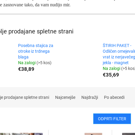
e zasnovane tako, da vam nudijo mir.
lje prodajane spletne strani
Posebna stajica za
ŠTIRIH PAKET -
otroke iz trdnega
Odličen omejeval
blaga
vrat iz nerjaveče
Na zalogi
(>5 kos)
jekla - magnet
€38,89
Na zalogi
(>5 kos
€35,69
je prodajane spletne strani
Najcenejše
Najdražji
Po abecedi
ODPRTI FILTER