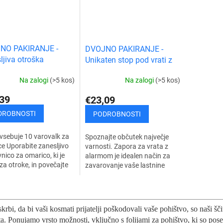
NO PAKIRANJE -
DVOJNO PAKIRANJE -
ljiva otroška
Unikaten stop pod vrati z
stna ključavnica za
alarmom
Na zalogi
(>5 kos)
Na zalogi
(>5 kos)
ce (20 kosov)
39
€23,09
DROBNOSTI
PODROBNOSTI
vsebuje 10 varovalk za
Spoznajte občutek največje
e Uporabite zanesljivo
varnosti. Zapora za vrata z
vnico za omarico, ki je
alarmom je idealen način za
za otroke, in povečajte
zavarovanje vaše lastnine
t svojih majhnih otrok v
pred nepooblaščenimi
 domu. Priročne...
osebami. Zapora vrat z
K
alarmom ima domiselno...
o
n
krbi, da bi vaši kosmati prijatelji poškodovali vaše pohištvo, so naši šč
t
a. Ponujamo vrsto možnosti, vključno s folijami za pohištvo, ki so pos