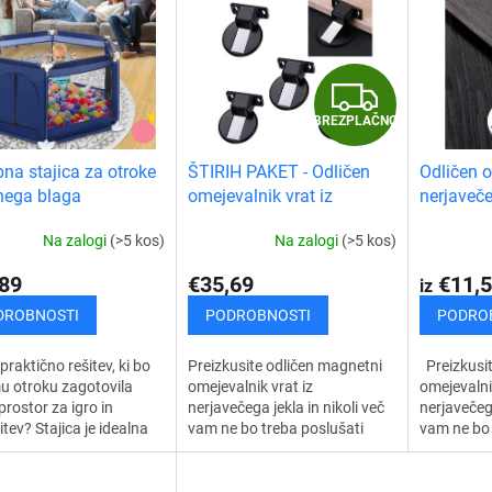
B
BREZPLAČNO
R
na stajica za otroke
ŠTIRIH PAKET - Odličen
Odličen o
E
dnega blaga
omejevalnik vrat iz
nerjaveče
nerjavečega jekla - magnet
Z
Na zalogi
(>5 kos)
Na zalogi
(>5 kos)
P
89
€35,69
€11,5
iz
L
DROBNOSTI
PODROBNOSTI
PODRO
A
praktično rešitev, ki bo
Preizkusite odličen magnetni
Preizkusit
u otroku zagotovila
omejevalnik vrat iz
omejevalnik
Č
prostor za igro in
nerjavečega jekla in nikoli več
nerjavečega
itev? Stajica je idealna
vam ne bo treba poslušati
vam ne bo 
čke in majhne otroke, ki
loputanja vrat zaradi prepiha.
loputanja 
N
ujejo zanesljivo
Zaščita vrat zanesljivo zaklene
Zaustavite
...
vrata,...
vrata,...