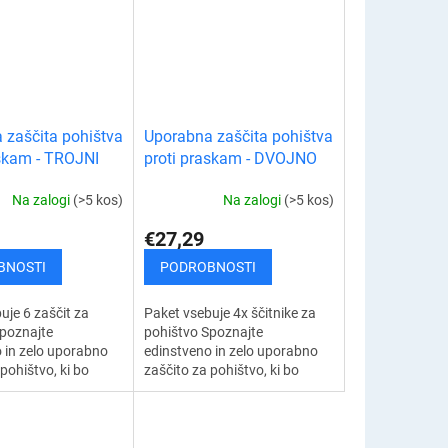
 zaščita pohištva
Uporabna zaščita pohištva
askam - TROJNI
proti praskam - DVOJNO
PAKIRANJE
Na zalogi
(>5 kos)
Na zalogi
(>5 kos)
€27,29
BNOSTI
PODROBNOSTI
uje 6 zaščit za
Paket vsebuje 4x ščitnike za
poznajte
pohištvo Spoznajte
 in zelo uporabno
edinstveno in zelo uporabno
pohištvo, ki bo
zaščito za pohištvo, ki bo
čitila vaše
odlično zaščitila vaše
o in leseno pohištvo
oblazinjeno in leseno pohištvo
ami vaših...
pred praskami...