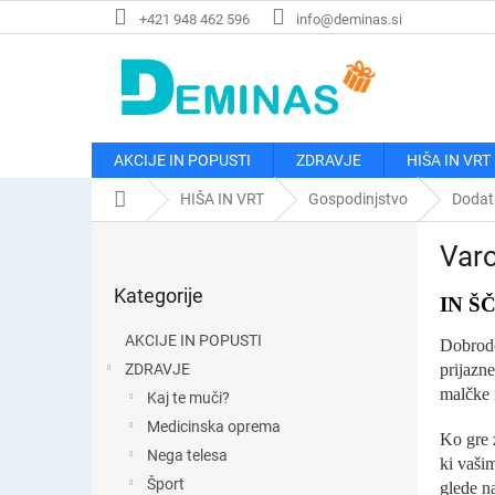
Preskoči
+421 948 462 596
info@deminas.si
na
vsebino
AKCIJE IN POPUSTI
ZDRAVJE
HIŠA IN VRT
Domača
HIŠA IN VRT
Gospodinjstvo
Dodat
stran
S
Varo
t
Preskoči
r
Kategorije
kategorije
IN Š
a
n
AKCIJE IN POPUSTI
Dobrodo
s
ZDRAVJE
prijazn
k
malčke 
Kaj te muči?
a
v
Medicinska oprema
Ko gre z
r
Nega telesa
ki vaši
s
Šport
glede na