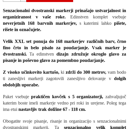
Senzacionalni dvostranski markerji prinašajo ustvarjalnost in
organiziranost v vaše roke.
Edinstven komplet vsebuje
neverjetnih 168 barvnih markerjev,
s katerimi lahko
pišete,
rišete in označujete.
Velik XXL set ponuja do 168 markerjev različnih barv, črno
fino črto in belo pisalo za poudarjanje. Vsak marker je
dvostranski.
Ta edinstven
dizajn združuje okroglo glavo za
pisanje in poševno glavo za pomembno poudarjanje.
Z visoko učinkovito kartušo,
ki
zdrži do 300 metrov,
vam bodo
ti zanesljivi markerji zagotovili zanesljivo delovanje v
dolgih
obdobjih uporabe.
Paket vsebuje
praktičen kovček s 5 organizatorji,
zahvaljujoč
katerim boste imeli markerje vedno pri roki in urejene. Poleg tega
ima etui
nastavljiv trak dolžine 67 - 118 cm.
Obogatite svoje pisanje, risanje in organizacijo s senzacionalnimi
dvostranskimi markerji. Ta
senzacionalno velik komplet