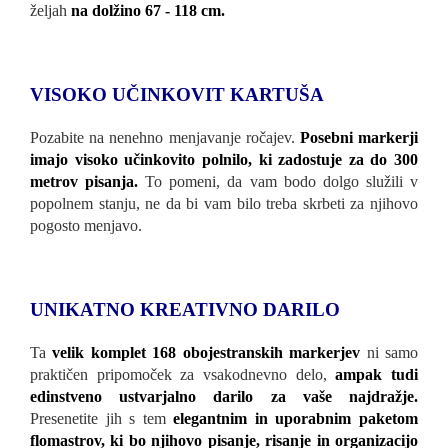
željah
na dolžino 67 - 118 cm.
VISOKO UČINKOVIT KARTUŠA
Pozabite na nenehno menjavanje ročajev.
Posebni markerji
imajo visoko učinkovito polnilo, ki zadostuje za do 300
metrov pisanja.
To pomeni, da vam bodo dolgo služili v
popolnem stanju, ne da bi vam bilo treba skrbeti za njihovo
pogosto menjavo.
UNIKATNO KREATIVNO DARILO
Ta
velik komplet 168 obojestranskih markerjev
ni samo
praktičen pripomoček za vsakodnevno delo,
ampak tudi
edinstveno ustvarjalno darilo za vaše najdražje.
Presenetite jih s tem
elegantnim in uporabnim paketom
flomastrov, ki bo njihovo pisanje,
risanje in organizacijo