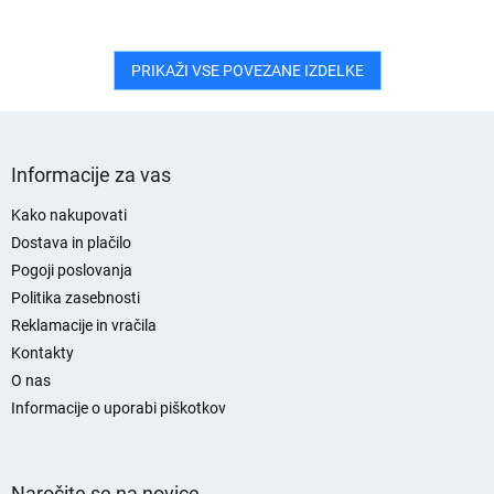
PRIKAŽI VSE POVEZANE IZDELKE
S
p
Informacije za vas
o
d
Kako nakupovati
n
Dostava in plačilo
j
Pogoji poslovanja
a
Politika zasebnosti
s
Reklamacije in vračila
t
Kontakty
r
O nas
a
n
Informacije o uporabi piškotkov
Naročite se na novice