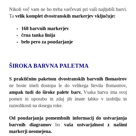
Nikoli več vam ne bo treba varčevati pri vaši najljubši barvi.
Ta
velik komplet dvostranskih markerjev vključuje:
168 barvnih markerjev
črna tanka linija
belo pero za poudarjanje
ŠIROKA BARVNA PALETMA
S praktičnim paketom dvostranskih barvnih flomastrov
ne boste imeli dostopa le do velikega števila flomastrov,
ampak tudi do široke palete barv.
Vsaka barva ima svoj
pomen in uporabo in zdaj jih imate lahko v izobilju in
raznolikosti na dosegu roke.
Od poudarjanja pomembnih informacij do ustvarjanja
barvnih diagramov
bo
vaša ustvarjalnost z našimi
markerji neomejena.