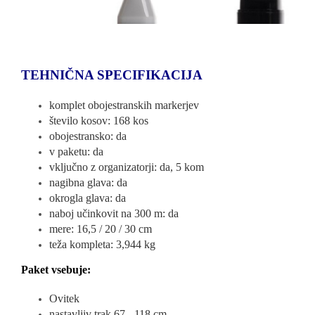
TEHNIČNA SPECIFIKACIJA
komplet obojestranskih markerjev
število kosov: 168 kos
obojestransko: da
v paketu: da
vključno z organizatorji: da, 5 kom
nagibna glava: da
okrogla glava: da
naboj učinkovit na 300 m: da
mere: 16,5 / 20 / 30 cm
teža kompleta: 3,944 kg
Paket vsebuje:
Ovitek
nastavljiv trak 67 - 118 cm