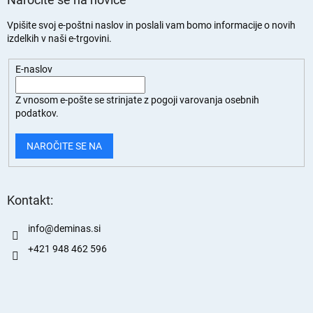
Vpišite svoj e-poštni naslov in poslali vam bomo informacije o novih
izdelkih v naši e-trgovini.
E-naslov
Z vnosom e-pošte se strinjate z
pogoji varovanja osebnih
podatkov.
NAROČITE SE NA
Kontakt:
info
@
deminas.si
+421 948 462 596