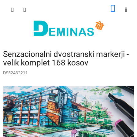
Preskoči
NAKUP
na
vsebino
VOZIČ
Senzacionalni dvostranski markerji -
velik komplet 168 kosov
DS52432211