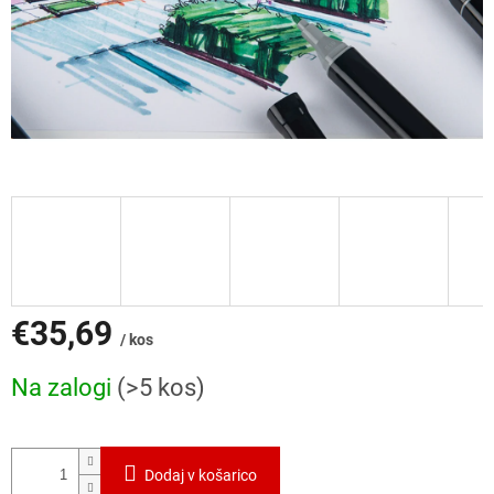
€35,69
/ kos
Cena
Na zalogi
(>5 kos)
mere:
Dodaj v košarico