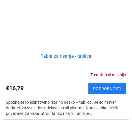
Tabla za risanje - tablica
Trenutno ni na voljo
€16,79
PODROBNOSTI
Spoznajte to edinstveno risalno desko – tablico. Je edinstven
dodatek za vsak dom, delavnico ali pisarno. Nanjo lahko pišete
povezave, zapiske, otroci lahko rišejo. Tabla je...