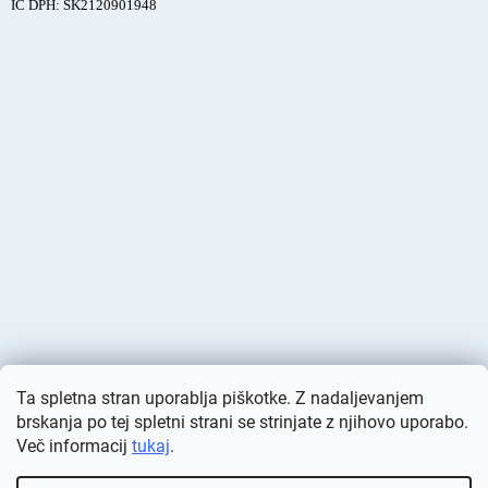
IČ DPH: SK2120901948
Ta spletna stran uporablja piškotke. Z nadaljevanjem
brskanja po tej spletni strani se strinjate z njihovo uporabo.
Več informacij
tukaj
.
Ustvaril Shoptet