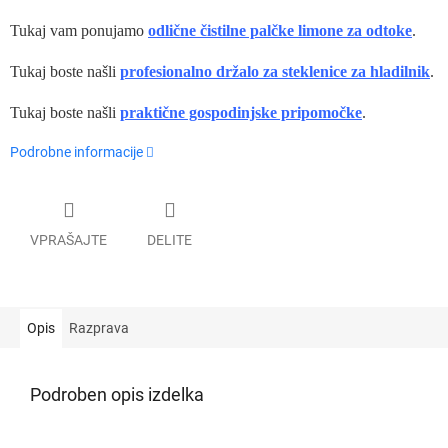
Tukaj vam ponujamo
odlične čistilne palčke limone za odtoke
.
Tukaj boste našli
profesionalno držalo za steklenice za hladilnik
.
Tukaj boste našli
praktične gospodinjske pripomočke
.
Podrobne informacije
VPRAŠAJTE
DELITE
Opis
Razprava
Podroben opis izdelka