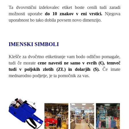
Ta dvovrstični izdelovalec etiket boste cenili tudi zaradi
možnosti uporabe
do 10 znakov v eni vrstici.
Njegova
uporabnost bo tako dobila povsem novo dimenzijo.
IMENSKI SIMBOLI
Klešče za dvočrtno etiketiranje vam bodo odlično pomagale,
tudi če morate
cene navesti ne samo v evrih (€), temveč
tudi v poljskih zlotih (ZŁ) in dolarjih ($).
Če imate
mednarodno podjetje, je ta pomočnik za vas.