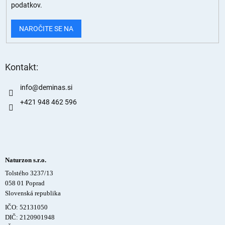
podatkov.
NAROČITE SE NA
Kontakt:
info
@
deminas.si
+421 948 462 596
Naturzon s.r.o.
Tolstého 3237/13
058 01 Poprad
Slovenská republika
IČO: 52131050
DIČ: 2120901948