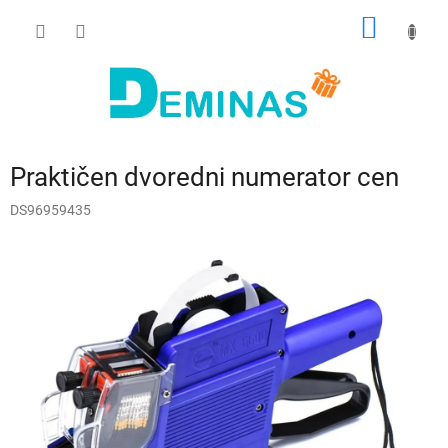
Preskoči
NAKUP
na
vsebino
VOZIČ
Praktičen dvoredni numerator cen
DS96959435