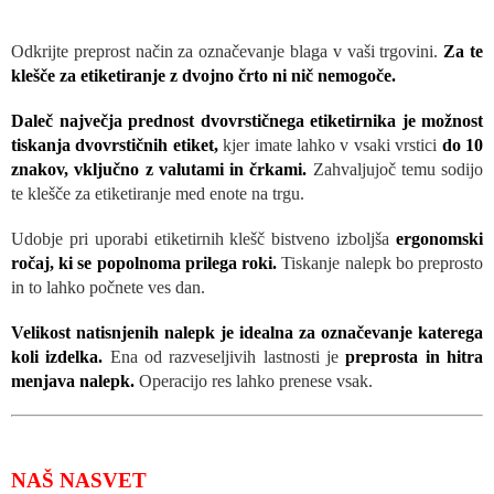
Odkrijte preprost način za označevanje blaga v vaši trgovini.
Za te
klešče za etiketiranje z dvojno črto ni nič nemogoče.
Daleč največja prednost dvovrstičnega etiketirnika je možnost
tiskanja dvovrstičnih etiket,
kjer imate lahko v vsaki vrstici
do 10
znakov, vključno z valutami in črkami.
Zahvaljujoč temu sodijo
te klešče za etiketiranje med enote na trgu.
Udobje pri uporabi etiketirnih klešč bistveno izboljša
ergonomski
ročaj, ki se popolnoma prilega roki.
Tiskanje nalepk bo preprosto
in to lahko počnete ves dan.
Velikost natisnjenih nalepk je idealna za označevanje katerega
koli izdelka.
Ena od razveseljivih lastnosti je
preprosta in hitra
menjava nalepk.
Operacijo res lahko prenese vsak.
NAŠ NASVET