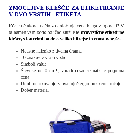
ZMOGLJIVE KLEŠČE ZA ETIKETIRANJE
V DVO VRSTIH - ETIKETA
Iščete učinkovit način za določanje cene blaga v trgovini? V
ta namen vam bodo odlično služile te
dvovrstične etiketirne
klešče, s katerimi bo delo veliko hitrejše in enostavnejše.
Natisne nalepko z dvema črtama
10 znakov v vsaki vrstici
Simboli valut
Številke od 0 do 9, zaradi česar se natisne poljubna
cena
Udobno rokovanje zahvaljujoč ergonomskemu ročaju
Dober material