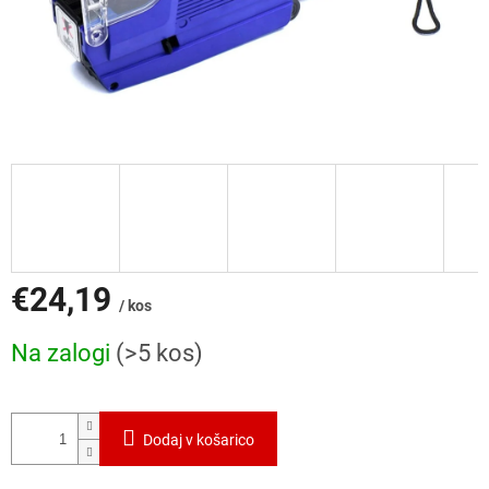
€24,19
/ kos
Cena
Na zalogi
(>5 kos)
mere:
Dodaj v košarico