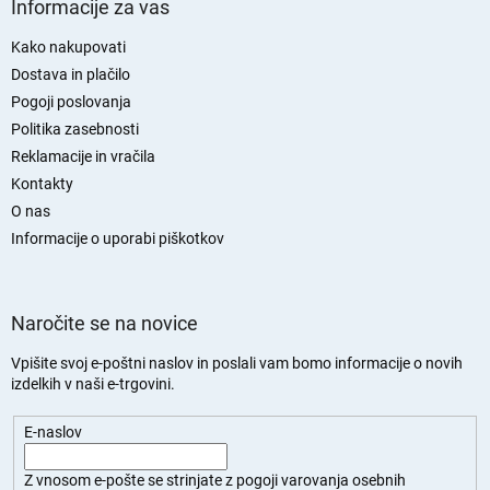
p
Informacije za vas
o
d
Kako nakupovati
n
Dostava in plačilo
j
Pogoji poslovanja
a
Politika zasebnosti
s
Reklamacije in vračila
t
Kontakty
r
O nas
a
n
Informacije o uporabi piškotkov
Naročite se na novice
Vpišite svoj e-poštni naslov in poslali vam bomo informacije o novih
izdelkih v naši e-trgovini.
E-naslov
Z vnosom e-pošte se strinjate z
pogoji varovanja osebnih