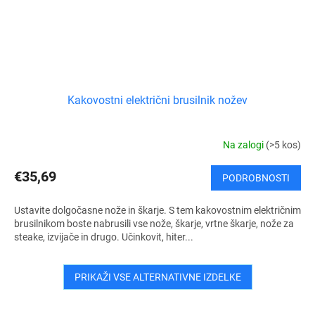
Kakovostni električni brusilnik nožev
Na zalogi
(>5 kos)
€35,69
PODROBNOSTI
Ustavite dolgočasne nože in škarje. S tem kakovostnim električnim
brusilnikom boste nabrusili vse nože, škarje, vrtne škarje, nože za
steake, izvijače in drugo. Učinkovit, hiter...
PRIKAŽI VSE ALTERNATIVNE IZDELKE