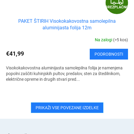
B
BREZPLAČNO
R
PAKET ŠTIRIH Visokokakovostna samolepilna
E
aluminijasta folija 12m
Z
Na zalogi
(>5 kos)
P
€41,99
PODROBNOSTI
L
Visokokakovostna aluminijasta samolepilna folija je namenjena
A
popolni zaščiti kuhinjskih pultov, predalov, sten za štedilnikom,
električne opreme in drugih stvari pred...
Č
N
PRIKAŽI VSE POVEZANE IZDELKE
O
S