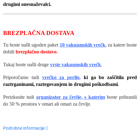
drugimi onesnaževalci.
BREZPLAČNA
DOSTAVA
Tu boste našli ugoden paket
10 vakuumskih vrečk
, za katere boste
dobili
brezplačno dostavo
.
Tukaj boste našli druge
vrste vakuumskih vrečk
.
Priporočamo tudi
v
rečko za
perilo
,
ki ga bo zaščitila pred
raztrganinami, raztegovanjem in drugimi poškodbami
.
Preizkusite tudi
organizator za čevlje, s katerim
boste prihranili
do 50 % prostora v omari ali omari za čevlje.
Podrobne informacije