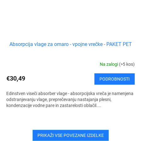
Absorpcija vlage za omaro - vpojne vrečke - PAKET PET
Na zalogi
(>5 kos)
€30,49
PODROBNOSTI
Edinstven viseči absorber vlage - absorpcijska vreča je namenjena
odstranjevanju vlage, preprečevanju nastajanja plesni,
kondenzacije vodne pare in zastarelosti oblačil....
PRIKAŽI VSE POVEZANE IZDELKE