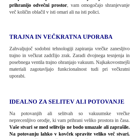
prihranijo odvečni prostor
, vam omogočajo shranjevanje
več količin oblačil v isti omari ali na isti polici.
TRAJNA IN VEČKRATNA UPORABA
Zahvaljujoč sodobni tehnologiji zapiranja vrečke zanesljivo
trajno in večkrat zadržijo zrak. Zaradi dvojnega tesnjenja in
posebnega ventila trajno ohranjajo vakuum. Najkakovostnejši
materiali zagotavljajo funkcionalnost tudi pri večkratni
uporabi.
IDEALNO ZA SELITEV ALI POTOVANJE
Na potovanjih ali selitvah so vakuumske vrečke
neprecenljivo orodje, ki vam prihrani veliko prostora in časa.
Vaše stvari se med selitvijo ne bodo umazale ali zaprašile.
Na potovanju lahko v kovček spravite veliko več stvari
.