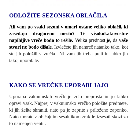
ODLOŽITE SEZONSKA OBLAČILA
Ali vam po vsaki sezoni v omari ostane veliko oblačil, ki
zasedajo dragoceno mesto? Te visokokakovostne
napihljive vreče bodo to rešile.
Velika prednost je, da
vaše
stvari ne bodo dišale
.
Izvlečete jih namreč natanko tako, kot
ste jih položili v vrečke. Ni vam jih treba prati in lahko jih
takoj uporabite.
KAKO SE VREČKE
UPORABLJAJO
Uporaba vakuumskih vrečk je zelo preprosta in jo lahko
opravi vsak. Najprej v vakuumsko vrečko položite predmete,
ki jih želite shraniti, nato pa jo zaprite s priloženo zaponko.
Nato morate z običajnim sesalnikom zrak le izsesati skozi za
to namenjen ventil.