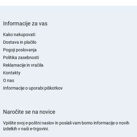
S
p
Informacije za vas
o
d
Kako nakupovati
n
Dostava in plačilo
j
Pogoji poslovanja
a
Politika zasebnosti
s
Reklamacije in vračila
t
Kontakty
r
O nas
a
n
Informacije o uporabi piškotkov
Naročite se na novice
Vpišite svoj e-poštni naslov in poslali vam bomo informacije o novih
izdelkih v naši e-trgovini.