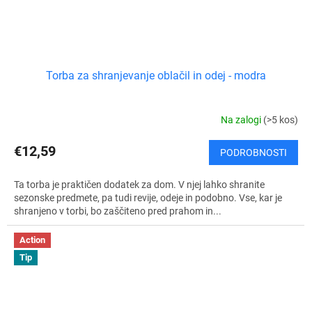
Torba za shranjevanje oblačil in odej - modra
Na zalogi
(>5 kos)
€12,59
PODROBNOSTI
Ta torba je praktičen dodatek za dom. V njej lahko shranite
sezonske predmete, pa tudi revije, odeje in podobno. Vse, kar je
shranjeno v torbi, bo zaščiteno pred prahom in...
Action
Tip