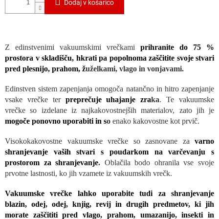
Dodaj v košarico
Z edinstvenimi vakuumskimi vrečkami
prihranite do 75 %
prostora v skladišču, hkrati pa popolnoma zaščitite svoje stvari
pred plesnijo, prahom, ž
uželkami, vlago in vonjavami.
Edinstven sistem zapenjanja omogoča natančno in hitro zapenjanje
vsake vrečke ter
preprečuje uhajanje zra
ka
. Te vakuumske
vrečke so izdelane iz najkakovostnejših materialov, zato jih je
mogoče ponovno uporabiti in s
o
enako kakovostne kot prvič.
Visokokakovostne vakuumske vrečke so zasnovane za
varno
shranjevanje vaših stvari s poudarkom na varčevanju s
prostorom za shranjevanje
.
Oblačila bodo ohranila vse svoje
prvotne lastnosti, ko jih vzamete iz vakuumskih vrečk.
Vakuumske vrečke lahko uporabite tudi za shranjevanje
blazin, odej, odej, knjig, revij in drugih predmetov, ki jih
morate zaščititi pred vlago, prahom, umazanijo, insekti in