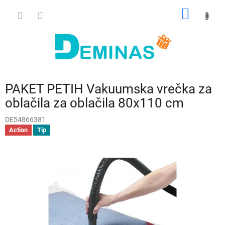
Preskoči
NAKUP
na
vsebino
VOZIČ
PAKET PETIH Vakuumska vrečka za
oblačila za oblačila 80x110 cm
DE54866381
Action
Tip