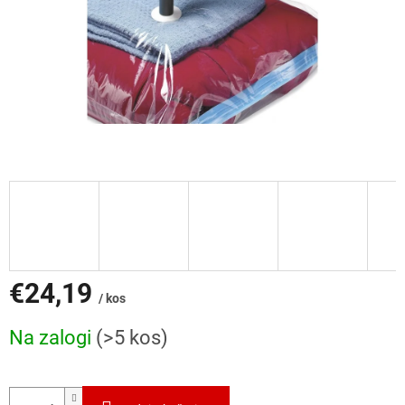
€24,19
/ kos
Cena
Na zalogi
(>5 kos)
mere: