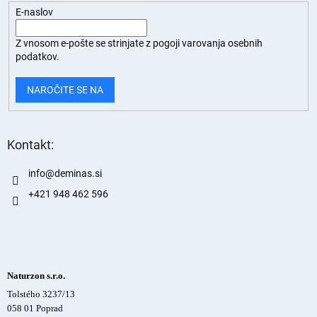
E-naslov
Z vnosom e-pošte se strinjate z
pogoji varovanja osebnih
podatkov.
NAROČITE SE NA
Kontakt:
info
@
deminas.si
+421 948 462 596
Naturzon s.r.o.
Tolstého 3237/13
058 01 Poprad