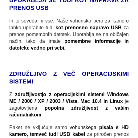
UPORABLJA SE TUDI KOT NAPRAVA ZA
PRENOS USB
In to seveda ni vse. Naše vohunsko pero za kamero
lahko uporabite tudi
kot prenosno napravo USB
za
prenos pomembnih datotek. Uporablja se na običajen
način, tako da imate
pomembne informacije in
datoteke vedno pri sebi
.
ZDRUŽLJIVO Z VEČ OPERACIJSKIMI
SISTEMI
Z
združljivostjo z operacijskimi sistemi Windows
ME / 2000 / XP / 2003 / Vista, Mac 10.4 in Linux
je
zagotovljena
popolna združljivost z vašim
računalnikom
.
Paket ne vključuje samo
vohunskega
pisala s HD
kamero, temveč tudi USB kabel
za priročen prenos