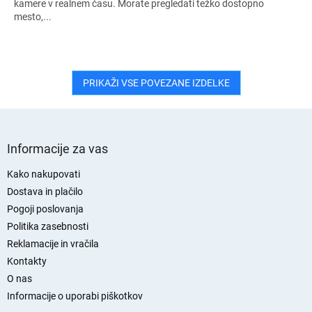
kamere v realnem času. Morate pregledati težko dostopno
mesto,...
PRIKAŽI VSE POVEZANE IZDELKE
S
p
Informacije za vas
o
d
Kako nakupovati
n
Dostava in plačilo
j
Pogoji poslovanja
a
Politika zasebnosti
s
Reklamacije in vračila
t
Kontakty
r
O nas
a
n
Informacije o uporabi piškotkov