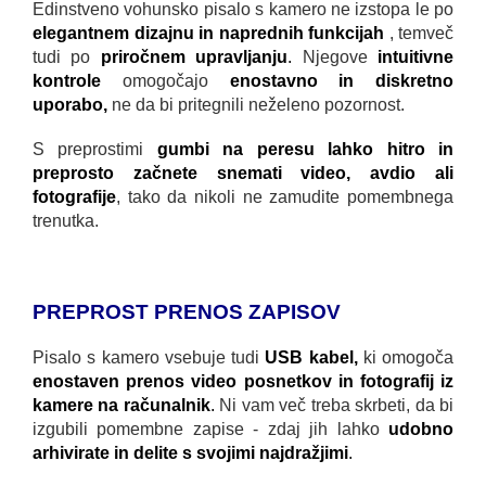
Edinstveno vohunsko pisalo s kamero ne izstopa le po
elegantnem dizajnu in naprednih funkcijah
, temveč
tudi po
priročnem upravljanju
.
Njegove
intuitivne
kontrole
omogočajo
enostavno in diskretno
uporabo,
ne da bi pritegnili neželeno pozornost.
S preprostimi
gumbi na peresu lahko hitro in
preprosto začnete snemati video, avdio ali
fotografije
, tako da nikoli ne zamudite pomembnega
trenutka.
PREPROST PRENOS ZAPISOV
Pisalo s kamero vsebuje tudi
USB kabel,
ki omogoča
enostaven prenos video posnetkov in fotografij iz
kamere na računalnik
.
Ni vam več treba skrbeti, da bi
izgubili pomembne zapise - zdaj jih lahko
udobno
arhivirate in delite s svojimi najdražjimi
.