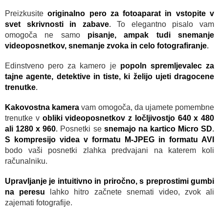
Preizkusite
originalno pero za fotoaparat in vstopite v
svet skrivnosti in zabave
.
To elegantno pisalo vam
omogoča ne samo
pisanje, ampak tudi snemanje
videoposnetkov, snemanje zvoka in celo fotografiranje
.
Edinstveno pero za kamero je
popoln spremljevalec za
tajne agente, detektive in tiste, ki želijo ujeti dragocene
trenutke
.
Kakovostna kamera
vam omogoča, da ujamete pomembne
trenutke v
obliki videoposnetkov z ločljivostjo 640 x 480
ali 1280 x 960
.
Posnetki se
snemajo na kartico Micro SD
.
S kompresijo videa v formatu M-JPEG in formatu AVI
bodo vaši posnetki zlahka predvajani na katerem koli
računalniku.
Upravljanje je intuitivno in priročno, s preprostimi gumbi
na peresu
lahko hitro začnete snemati video, zvok ali
zajemati fotografije.