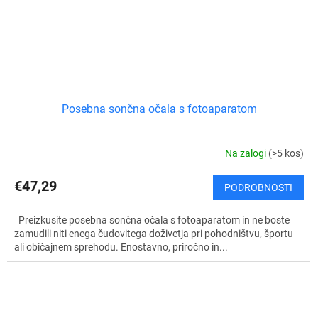
Posebna sončna očala s fotoaparatom
Na zalogi
(>5 kos)
€47,29
PODROBNOSTI
Preizkusite posebna sončna očala s fotoaparatom in ne boste
zamudili niti enega čudovitega doživetja pri pohodništvu, športu
ali običajnem sprehodu. Enostavno, priročno in...