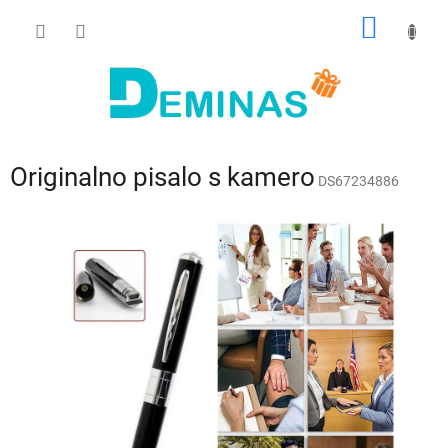
Preskoči
NAKUP
na
vsebino
VOZIČ
Originalno pisalo s kamero
DS67234886