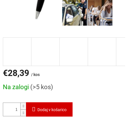
€28,39
/ kos
Cena
Na zalogi
(>5 kos)
mere:
Dodaj v košarico