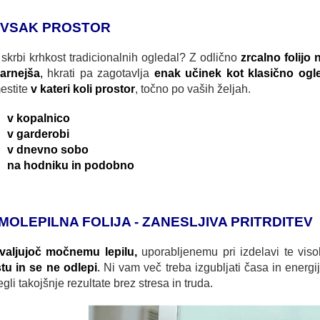
 VSAK PROSTOR
skrbi krhkost tradicionalnih ogledal? Z odlično
zrcalno folijo 
varnejša
,
hkrati pa zagotavlja
enak učinek kot klasično ogl
estite
v kateri koli prostor
, točno po vaših željah.
v kopalnico
v garderobi
v dnevno sobo
na hodniku in podobno
MOLEPILNA FOLIJA - ZANESLJIVA PRITRDITEV
valjujoč močnemu lepilu,
uporabljenemu pri izdelavi te viso
tu in se ne odlepi
.
Ni vam več treba izgubljati časa in energij
gli takojšnje rezultate brez stresa in truda.