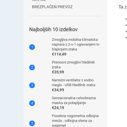
Ta z
BREZPLAČEN PREVOZ
Najboljših 10 izdelkov
Zmogljiva mobilna klimatska
naprava z 2-v-1 ogrevanjem in
hlajenjem zraka
€114,49
Prenosni zmogljivi hladilnik
zraka
€35,99
Namizni ventilator z vodno
meglo - USB hladilnik zraka
€34,99
Senzacionalna celoobrazna
maska ​​za potapljanje
€24,19
Posebna nogometna odbojna
mreža - odbojna stena za
nogomet