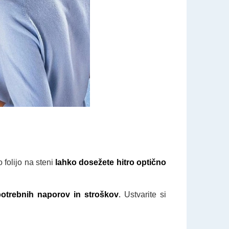
 folijo na steni
lahko dosežete hitro optično
potrebnih naporov in stroškov
.
Ustvarite si