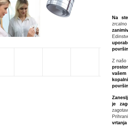
Na st
zrcalno
zanimi
Edinstv
upora
površi
Z našo f
prosto
vašem
kopalni
površi
Zaneslj
je zag
zagotav
Prihran
vrtanja