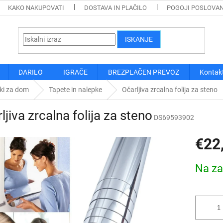
KAKO NAKUPOVATI
DOSTAVA IN PLAČILO
POGOJI POSLOVA
ISKANJE
DARILO
IGRAČE
BREZPLAČEN PREVOZ
Kontak
ki za dom
Tapete in nalepke
Očarljiva zrcalna folija za steno
ljiva zrcalna folija za steno
DS69593902
€22
Cena
Na za
mere: