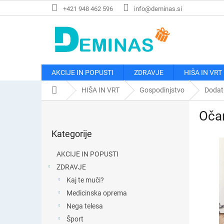
Preskoči
+421 948 462 596
info@deminas.si
na
vsebino
AKCIJE IN POPUSTI
ZDRAVJE
HIŠA IN VRT
Domača
HIŠA IN VRT
Gospodinjstvo
Dodat
stran
S
Očar
t
Preskoči
r
Kategorije
kategorije
a
n
AKCIJE IN POPUSTI
s
ZDRAVJE
k
Kaj te muči?
a
v
Medicinska oprema
r
Nega telesa
s
Šport