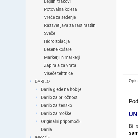
Lepilni trakovi
Potovalna kolesa
Vreče za sedenje
Razsvetljava za rast rastlin
Sveče
Hidroizolacija
Lesene košare
Markerji in markerji
Zapirala za vrata
Viseče tehtnice
Opis
DARILO
Darila glede na hobije
Darilo za priložnost
Pod
Darilo za žensko
UN
Darilo za moške
Originalni pripomočki
Bi 
Darila
samo
IGRAČE