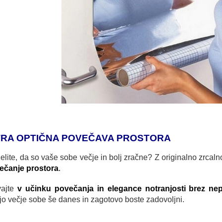
TRA OPTIČNA POVEČAVA PROSTORA
želite, da so vaše sobe večje in bolj zračne? Z originalno zrcalno
ečanje prostora
.
vajte
v učinku povečanja in elegance notranjosti brez ne
ijo večje sobe še danes in zagotovo boste zadovoljni.