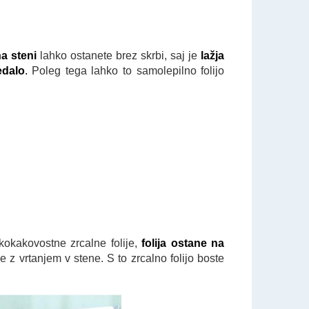
na steni
lahko ostanete brez skrbi, saj je
lažja
edalo
.
Poleg tega lahko to samolepilno folijo
kokakovostne zrcalne folije,
folija ostane na
e z vrtanjem v stene. S to zrcalno folijo boste