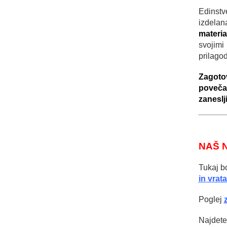
Edinstv
izdel
materia
svoji
prilagod
Zagotov
poveča
zaneslji
NAŠ 
Tukaj b
in vrata
Poglej
Najdete