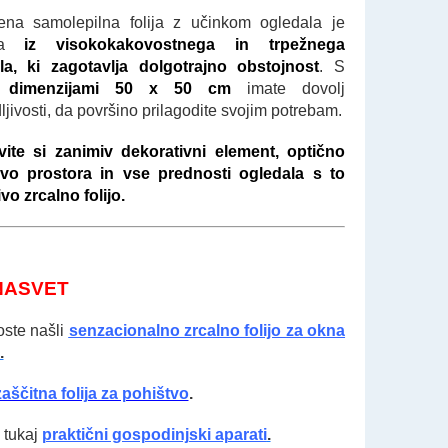
ena samolepilna folija z učinkom ogledala je
ana
iz visokokakovostnega in trpežnega
la, ki zagotavlja dolgotrajno obstojnost
. S
mi
dimenzijami 50 x 50 cm
imate dovolj
ljivosti, da površino prilagodite svojim potrebam.
ite si zanimiv dekorativni element, optično
vo prostora in vse prednosti ogledala s to
vo zrcalno folijo.
NASVET
oste našli
senzacionalno zrcalno folijo za okna
.
zaščitna folija za pohištvo
.
 tukaj
praktični gospodinjski aparati
.