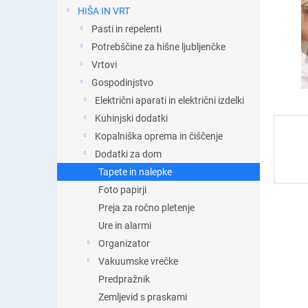
t
HIŠA IN VRT
i
Pasti in repelenti
c
a
Potrebščine za hišne ljubljenčke
Vrtovi
Gospodinjstvo
Električni aparati in električni izdelki
Kuhinjski dodatki
Kopalniška oprema in čiščenje
Dodatki za dom
Tapete in nalepke
Foto papirji
Preja za ročno pletenje
Ure in alarmi
Organizator
Vakuumske vrečke
Predpražnik
Zemljevid s praskami