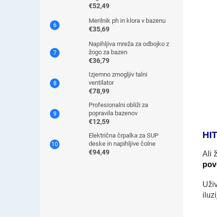
€52,49
Merilnik ph in klora v bazenu
€35,69
Napihljiva mreža za odbojko z
žogo za bazen
€36,79
Izjemno zmogljiv talni
ventilator
€78,99
Profesionalni obliži za
popravila bazenov
€12,59
HI
Električna črpalka za SUP
deske in napihljive čolne
€94,49
Ali 
pov
Uži
iluz