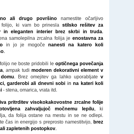
eno ali drugo površino
namestite očarljivo
 folijo, ki vam bo prinesla
stilsko rešitev za
v in eleganten interier brez skrbi in truda
.
ena samolepilna zrcalna folija je
enostavna za
bo
in jo je mogoče
nanesti na katero koli
no
.
olijo ne boste pridobili le
optičnega povečanja
ra
, ampak tudi
moderen dekorativni element v
 domu
. Brez omejitev ga lahko uporabljate
v
ci, garderobi ali dnevni sobi
in
na kateri koli
ni
- stena, omarica, vrata itd.
iva pritrditev visokokakovostne zrcalne folije
otovljena zahvaljujoč močnemu lepilu
,
ki
lja, da folija ostane na mestu in se ne odlepi.
ite čas in energijo s preprosto namestitvijo,
brez
 ali zapletenih postopkov
.