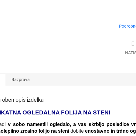
Podrobne
NATI
Razprava
roben opis izdelka
IKATNA OGLEDALNA FOLIJA NA STENI
radi
v sobo namestili ogledalo, a vas skrbijo posledice vr
lepilno zrcalno folijo na steni
dobite
enostavno in trdno og