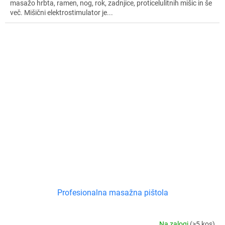
masažo hrbta, ramen, nog, rok, zadnjice, proticelulitnih mišic in še
več. Mišični elektrostimulator je...
Profesionalna masažna pištola
Na zalogi
(>5 kos)