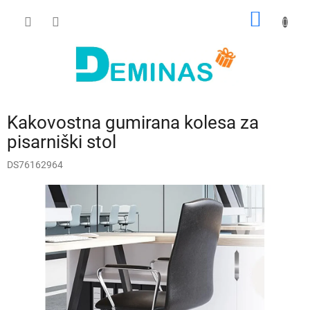
Preskoči
NAKUP
na
vsebino
VOZIČ
Kakovostna gumirana kolesa za
pisarniški stol
DS76162964