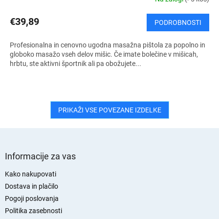
€39,89
PODROBNOSTI
Profesionalna in cenovno ugodna masažna pištola za popolno in
globoko masažo vseh delov mišic. Če imate bolečine v mišicah,
hrbtu, ste aktivni športnik ali pa obožujete...
PRIKAŽI VSE POVEZANE IZDELKE
S
p
Informacije za vas
o
d
Kako nakupovati
n
Dostava in plačilo
j
Pogoji poslovanja
a
Politika zasebnosti
s