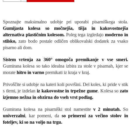
Spoznajte maksimalno udobje pri uporabi pisarniškega stola.
Gumijasta kolesa so močnejša, tišja in kakovostnejša
alternativa plastičnim kolesom.
Poleg tega izgledajo
moderno in
stilsko,
zato bodo postale odličen oblikovalski dodatek za vsako
pisarno ali dom.
Sistem vrtenja za 360° omogoča premikanje v vse smeri.
Gumirana kolesa so tako idealna izbira za stole v pisarnah, kjer se
morate
hitro in varno
premikati iz kraja v kraj.
Privoščite si udobje na kateri koli površini. Del koles, ki pride v stik
s tlemi, je izdelan
iz kakovostne in trpežne gume
. Kolesa so
zato
izjemno nežna in obzirna do vseh vrst podlag.
Gumirana kolesa na pisarniški stol namestite
v 2 minutah.
So
univerzalni
, kar pomeni, da
so primerni za večino stolov in
foteljev, ki so na voljo na trgu.