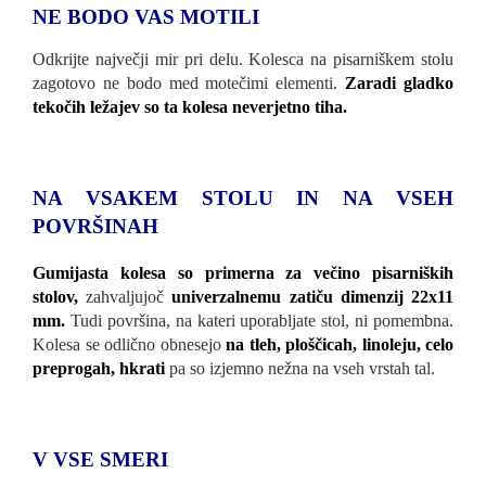
NE BODO VAS MOTILI
Odkrijte največji mir pri delu. Kolesca na pisarniškem stolu
zagotovo ne bodo med motečimi elementi.
Zaradi gladko
tekočih ležajev so ta kolesa neverjetno tiha.
NA VSAKEM STOLU IN NA VSEH
POVRŠINAH
Gumijasta kolesa so primerna za večino pisarniških
stolov,
zahvaljujoč
univerzalnemu zatiču dimenzij 22x11
mm.
Tudi površina, na kateri uporabljate stol, ni pomembna.
Kolesa se odlično obnesejo
na tleh, ploščicah, linoleju, celo
preprogah, hkrati
pa so izjemno nežna na vseh vrstah tal.
V VSE SMERI