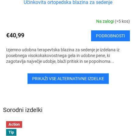
Učinkovita ortopedska blazina za sedenje
Na zalogi
(>5 kos)
€40,99
PODROBNOSTI
Izjemno udobna terapevtska blazina za sedenje je izdelana iz
posebnega visokokakovostnega gela in udobne pene, ki
zagotavlja največje udobje, blaži pritisk in se popolnoma...
PRIKAŽI VSE ALTERNATIVNE IZDELKE
Sorodni izdelki
Action
Tip