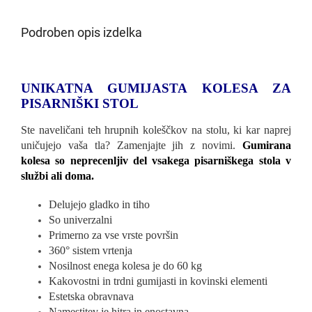
Podroben opis izdelka
UNIKATNA GUMIJASTA KOLESA ZA
PISARNIŠKI STOL
Ste naveličani teh hrupnih koleščkov na stolu, ki kar naprej
uničujejo vaša tla? Zamenjajte jih z novimi.
Gumirana
kolesa so neprecenljiv del vsakega pisarniškega stola v
službi ali doma.
Delujejo gladko in tiho
So univerzalni
Primerno za vse vrste površin
360° sistem vrtenja
Nosilnost enega kolesa je do 60 kg
Kakovostni in trdni gumijasti in kovinski elementi
Estetska obravnava
Namestitev je hitra in enostavna