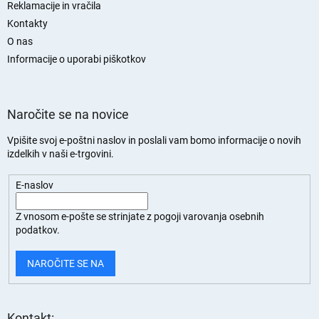
Reklamacije in vračila
t
Kontakty
r
O nas
a
n
Informacije o uporabi piškotkov
Naročite se na novice
Vpišite svoj e-poštni naslov in poslali vam bomo informacije o novih
izdelkih v naši e-trgovini.
E-naslov
Z vnosom e-pošte se strinjate z
pogoji varovanja osebnih
podatkov.
NAROČITE SE NA
Kontakt: