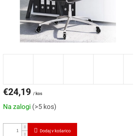
€24,19
/ kos
Cena
Na zalogi
(>5 kos)
mere:
Dodaj v košarico