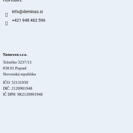
info
@
deminas.si
+421 948 462 596
Naturzon s.r.o.
Tolstého 3237/13
058 01 Poprad
Slovenská republika
IČO: 52131050
DIČ: 2120901948
IČ DPH: SK2120901948