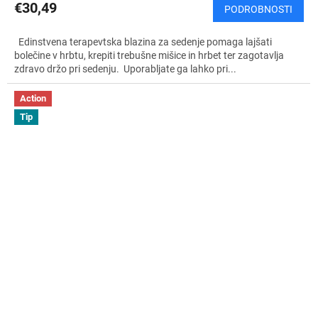
€30,49
PODROBNOSTI
Edinstvena terapevtska blazina za sedenje pomaga lajšati
bolečine v hrbtu, krepiti trebušne mišice in hrbet ter zagotavlja
zdravo držo pri sedenju. Uporabljate ga lahko pri...
Action
Tip