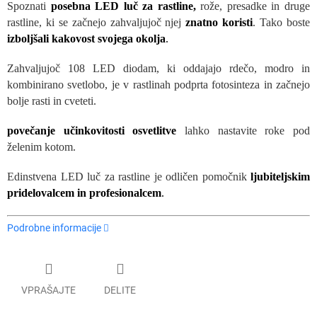
Spoznati
posebna LED luč za rastline,
rože, presadke in druge
rastline, ki se začnejo zahvaljujoč njej
znatno koristi
. Tako boste
izboljšali kakovost svojega okolja
.
Zahvaljujoč 108 LED diodam, ki oddajajo rdečo, modro in
kombinirano svetlobo, je v rastlinah podprta fotosinteza in začnejo
bolje rasti in cveteti.
povečanje učinkovitosti osvetlitve
lahko nastavite roke pod
želenim kotom.
Edinstvena LED luč za rastline je odličen pomočnik
ljubiteljskim
pridelovalcem in profesionalcem
.
Podrobne informacije
VPRAŠAJTE
DELITE