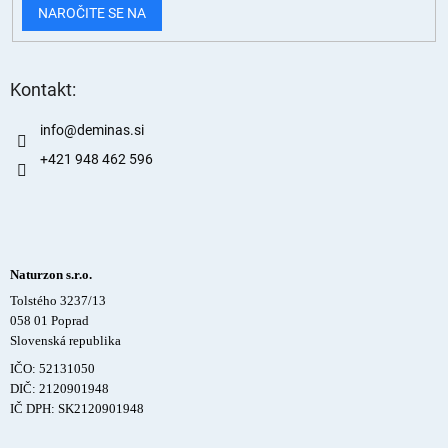
NAROČITE SE NA
Kontakt:
info
@
deminas.si
+421 948 462 596
Naturzon s.r.o.
Tolstého 3237/13
058 01 Poprad
Slovenská republika
IČO: 52131050
DIČ: 2120901948
IČ DPH: SK2120901948