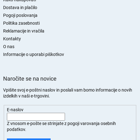
d
n
Dostava in plačilo
j
Pogoji poslovanja
a
Politika zasebnosti
s
Reklamacije in vračila
t
Kontakty
r
O nas
a
n
Informacije o uporabi piškotkov
Naročite se na novice
Vpišite svoj e-poštni naslov in poslali vam bomo informacije o novih
izdelkih v naši e-trgovini.
E-naslov
Z vnosom e-pošte se strinjate z
pogoji varovanja osebnih
podatkov.