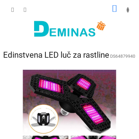
Preskoči
NAKUP
na
vsebino
VOZIČ
Edinstvena LED luč za rastline
DS64879940