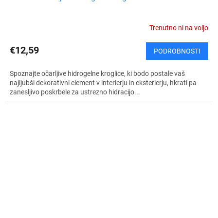
Trenutno ni na voljo
€12,59
PODROBNOSTI
Spoznajte očarljive hidrogelne kroglice, ki bodo postale vaš
najljubši dekorativni element v interierju in eksterierju, hkrati pa
zanesljivo poskrbele za ustrezno hidracijo...