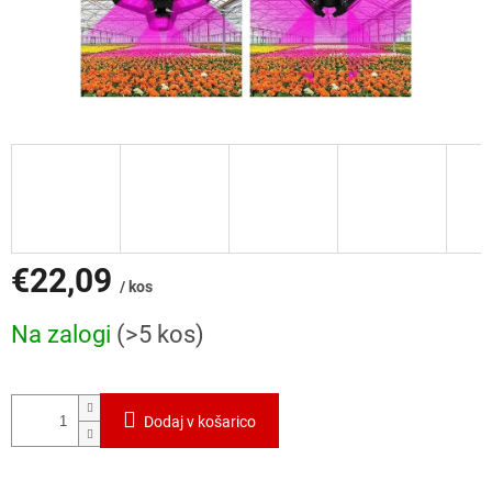
€22,09
/ kos
Cena
Na zalogi
(>5 kos)
mere:
Dodaj v košarico