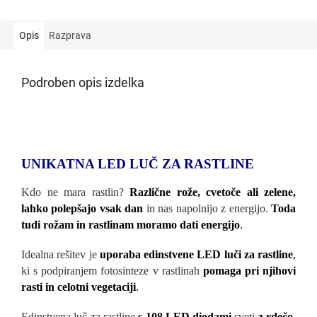
Opis
Razprava
Podroben opis izdelka
UNIKATNA LED LUČ ZA RASTLINE
Kdo ne mara rastlin?
Različne rože, cvetoče ali zelene,
lahko polepšajo vsak dan
in nas napolnijo z energijo.
Toda
tudi rožam in rastlinam moramo dati energijo
.
Idealna rešitev je
uporaba edinstvene LED luči za rastline
,
ki s podpiranjem fotosinteze v rastlinah
pomaga pri njihovi
rasti in celotni vegetaciji
.
Edinstvena luč za rastline
s 108 LED diodami
sveti
z rdečo,