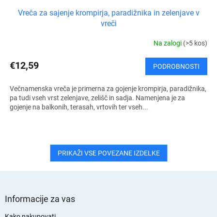
Vreča za sajenje krompirja, paradižnika in zelenjave v
vreči
Na zalogi
(>5 kos)
€12,59
PODROBNOSTI
Večnamenska vreča je primerna za gojenje krompirja, paradižnika,
pa tudi vseh vrst zelenjave, zelišč in sadja. Namenjena je za
gojenje na balkonih, terasah, vrtovih ter vseh...
PRIKAŽI VSE POVEZANE IZDELKE
S
p
Informacije za vas
o
Kako nakupovati