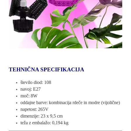
TEHNIČNA SPECIFIKACIJA
število diod: 108
navoj: E27
moč: 8W
oddajne barve: kombinacija rdeče in modre (vijolične)
napetost: 265V
dimenzije: 23 x 9,5 cm
teža z embalažo: 0,194 kg