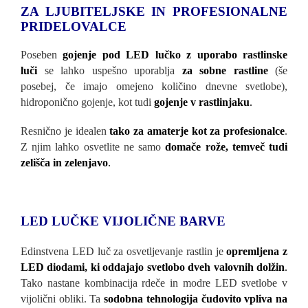
ZA LJUBITELJSKE IN PROFESIONALNE
PRIDELOVALCE
Poseben
gojenje pod LED lučko z uporabo rastlinske
luči
se lahko uspešno uporablja
za sobne rastline
(še
posebej, če imajo omejeno količino dnevne svetlobe),
hidroponično gojenje, kot tudi
gojenje v rastlinjaku
.
Resnično je idealen
tako za amaterje kot za profesionalce
.
Z njim lahko osvetlite ne samo
domače rože, temveč tudi
zelišča in zelenjavo
.
LED LUČKE VIJOLIČNE BARVE
Edinstvena LED luč za osvetljevanje rastlin je
opremljena z
LED diodami, ki oddajajo svetlobo dveh valovnih dolžin
.
Tako nastane kombinacija rdeče in modre LED svetlobe v
vijolični obliki. Ta
sodobna tehnologija čudovito vpliva na