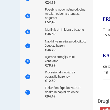
€24,19
Posebna nogometna odbojna
mreža - odbojna stena za
nogomet
PR
€52,49
Ta o
Merilnik ph in klora v bazenu
€35,69
To b
Napihljiva mreža za odbojko z
žogo za bazen
€36,79
KA
Izjemno zmogljiv talni
ventilator
€78,99
Za i
orga
Profesionalni obliži za
popravila bazenov
€12,59
Električna črpalka za SUP
deske in napihljive čolne
€94,49
Actio