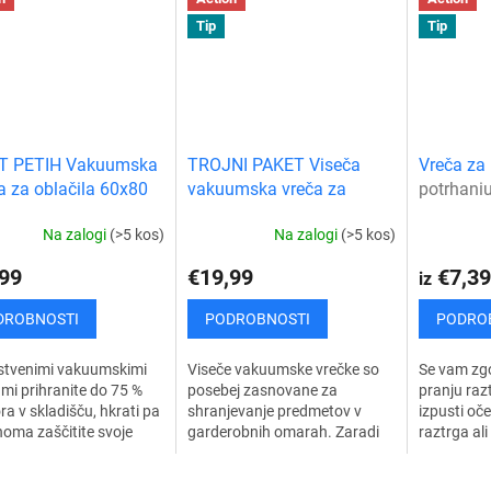
Tip
Tip
T PETIH Vakuumska
TROJNI PAKET Viseča
Vreča za 
a za oblačila 60x80
vakuumska vreča za
potrhaniu
oblačila 70x105cm
poškodeni
Na zalogi
(>5 kos)
Na zalogi
(>5 kos)
99
€19,99
€7,39
iz
DROBNOSTI
PODROBNOSTI
PODRO
nstvenimi vakuumskimi
Viseče vakuumske vrečke so
Se vam zgo
mi prihranite do 75 %
posebej zasnovane za
pranju raz
ra v skladišču, hkrati pa
shranjevanje predmetov v
izpusti oče
oma zaščitite svoje
garderobnih omarah. Zaradi
raztrga al
 pred plesnijo, prahom,
vgrajenega sistema za
poškoduje
ami, vlago in...
obešanje jih lahko po polnjenju
učinkovito 