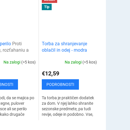
Tip
perilo
Proti
Torba za shranjevanje
, rozťahaniu a
oblačil in odej - modra
u bielizne
Na zalogi
(>5 kos)
Na zalogi
(>5 kos)
€12,59
BNOSTI
PODROBNOSTI
di, da se majica po
Ta torba je praktičen dodatek
tegne, pulover
za dom. V njej lahko shranite
sce ali se perilo
sezonske predmete, pa tudi
i kako drugače
revije, odeje in podobno. Vse,
? Ponujamo vam
kar je shranjeno v torbi, bo
rešitev za pranje
zaščiteno pred prahom in...