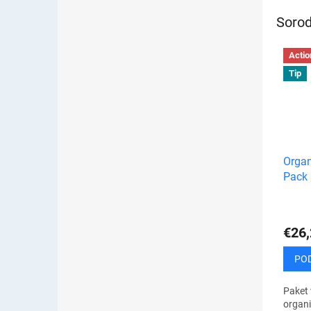
Sorod
Actio
Tip
Organ
Pack
€26,
PO
Paket 
organi