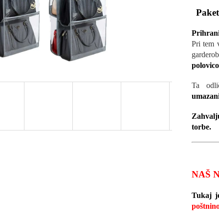
Paket
Prihrani
Pri tem 
garderob
polovico
Ta odli
umazani
Zahvalj
torbe.
NAŠ 
Tukaj j
poštnin