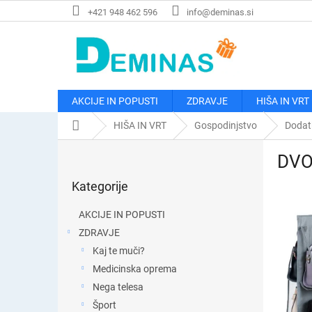
Preskoči
+421 948 462 596
info@deminas.si
na
vsebino
AKCIJE IN POPUSTI
ZDRAVJE
HIŠA IN VRT
Domača
HIŠA IN VRT
Gospodinjstvo
Dodat
stran
S
DVOJ
t
Preskoči
r
Kategorije
kategorije
a
n
AKCIJE IN POPUSTI
s
ZDRAVJE
k
Kaj te muči?
a
v
Medicinska oprema
r
Nega telesa
s
Šport