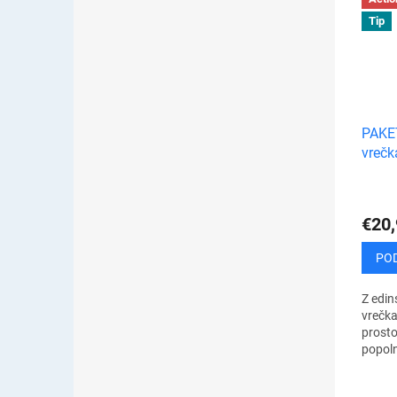
Tip
PAKE
vrečk
cm
€20,
PO
Z edi
vrečka
prosto
popoln
stvari
žuželk