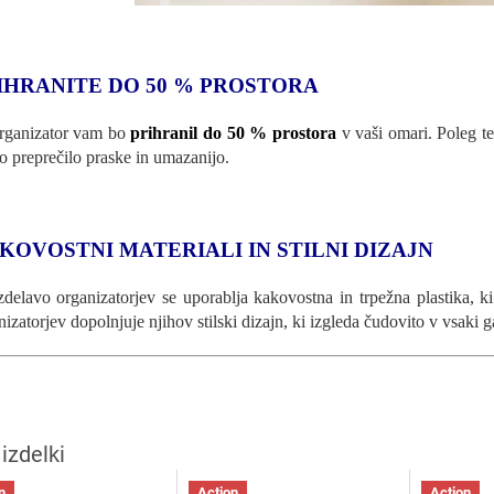
IHRANITE DO 50 % PROSTORA
rganizator vam bo
prihranil do 50 % prostora
v vaši omari. Poleg te
o preprečilo praske in umazanijo.
KOVOSTNI MATERIALI IN STILNI DIZAJN
zdelavo organizatorjev se uporablja kakovostna in trpežna plastika, k
nizatorjev dopolnjuje njihov stilski dizajn, ki izgleda čudovito v vsaki g
n
Action
Action