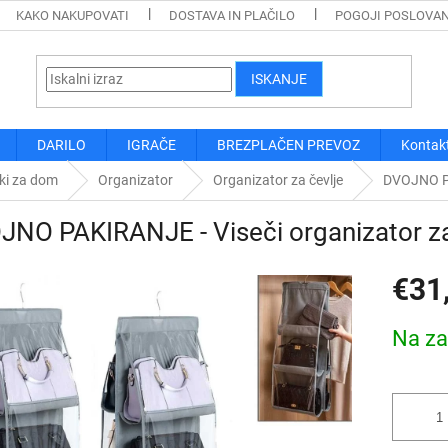
KAKO NAKUPOVATI
DOSTAVA IN PLAČILO
POGOJI POSLOVA
ISKANJE
DARILO
IGRAČE
BREZPLAČEN PREVOZ
Kontak
ki za dom
Organizator
Organizator za čevlje
DVOJNO PA
NO PAKIRANJE - Viseči organizator za
€31
Cena
Na za
mere: