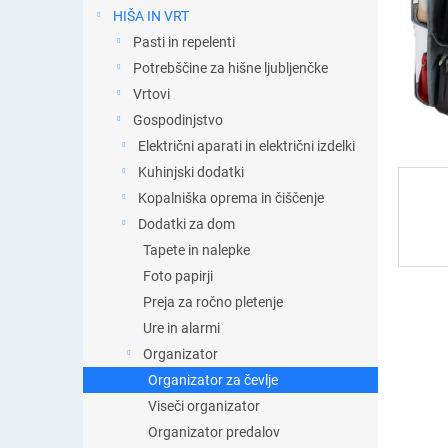
t
HIŠA IN VRT
i
Pasti in repelenti
c
a
Potrebščine za hišne ljubljenčke
Vrtovi
Gospodinjstvo
Električni aparati in električni izdelki
Kuhinjski dodatki
Kopalniška oprema in čiščenje
Dodatki za dom
Tapete in nalepke
Foto papirji
Preja za ročno pletenje
Ure in alarmi
Organizator
Organizator za čevlje
Viseči organizator
Organizator predalov