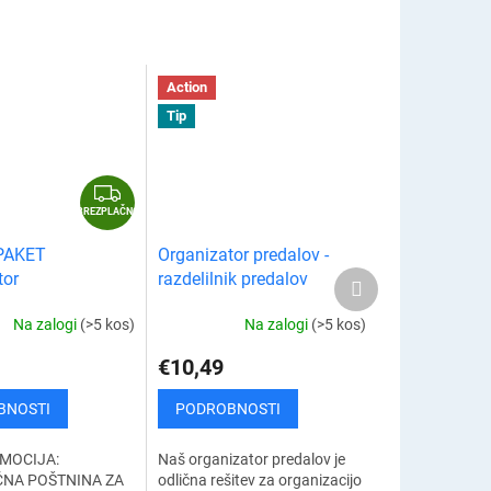
.
Action
Tip
B
R
BREZPLAČNO
E
PAKET
Organizator predalov -
Z
Naslednji
tor
razdelilnik predalov
P
izdelek
lskega sedeža
L
Na zalogi
(>5 kos)
Na zalogi
(>5 kos)
A
€10,49
Č
N
BNOSTI
PODROBNOSTI
O
MOCIJA:
Naš organizator predalov je
NA POŠTNINA ZA
odlična rešitev za organizacijo