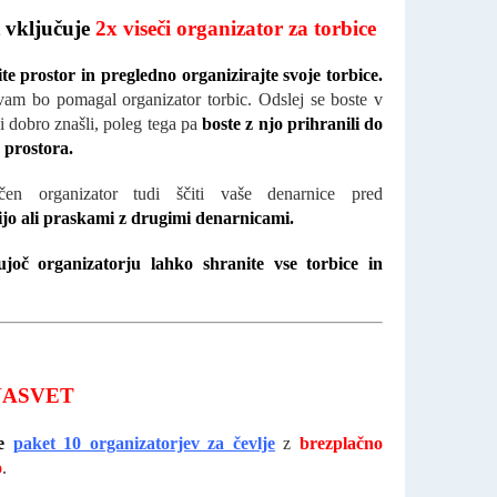
 vključuje
2x viseči organizator za torbice
te prostor in pregledno organizirajte svoje torbice.
vam bo pomagal organizator torbic. Odslej se boste v
i dobro znašli, poleg tega pa
boste z njo prihranili do
 prostora.
čen organizator tudi ščiti vaše denarnice pred
jo ali praskami z drugimi denarnicami.
ujoč organizatorju lahko shranite vse torbice in
NASVET
e
paket 10 organizatorjev za čevlje
z
brezplačno
o
.