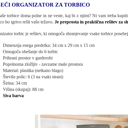
SEČI ORGANIZATOR ZA TORBICO
aše torbice doma polne in ne veste, kaj bi z njimi? Ni vam treba kupiti 
ico bo igrivo rešil vašo težavo.
Je preprosta in praktična rešitev za s
nizator torbic je rešitev, ki omogoča shranjevanje vsake torbice posebej
Dimenzija enega predelka: 34 cm x 29 cm x 15 cm
Omogoča obešanje do 6 torbic
Prihrani prostor v garderobi
Popolnoma zložljiv - zavzame malo prostora
Material: plastika (netkano blago)
Število polic: 6 (3 na vsaki strani)
Širina: 34 cm
Višina (skupaj): 88 cm
Siva barva