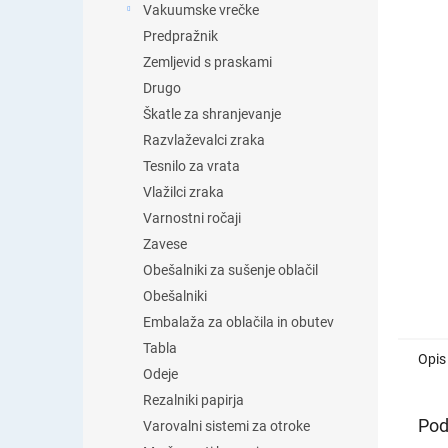
Vakuumske vrečke
Predpražnik
Zemljevid s praskami
Drugo
Škatle za shranjevanje
Razvlaževalci zraka
Tesnilo za vrata
Vlažilci zraka
Varnostni ročaji
Zavese
Obešalniki za sušenje oblačil
Obešalniki
Embalaža za oblačila in obutev
Tabla
Opis
Odeje
Rezalniki papirja
Pod
Varovalni sistemi za otroke