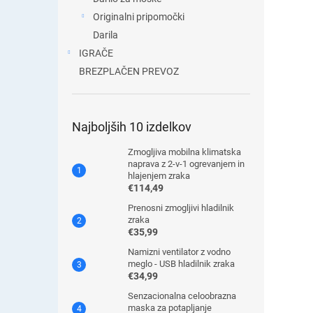
Originalni pripomočki
Darila
IGRAČE
BREZPLAČEN PREVOZ
Najboljših 10 izdelkov
Zmogljiva mobilna klimatska
naprava z 2-v-1 ogrevanjem in
hlajenjem zraka
€114,49
Prenosni zmogljivi hladilnik
zraka
€35,99
Namizni ventilator z vodno
meglo - USB hladilnik zraka
€34,99
Senzacionalna celoobrazna
maska ​​za potapljanje