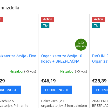
preprosto in priročno...
perila. Ta..
ni izdelki
n
Action
Action
Tip
Tip
B
R
BREZPLAČNO
E
izator za čevlje - Five
Organizator za čevlje 10
DVOJNI 
Z
kosov + BREZPLAČNA
Organiza
P
DOSTAVA
avtomobi
L
Na zalogi
(>5 kos)
Na zalogi
(>5 kos)
A
29
€46,19
€28,39
Č
N
DROBNOSTI
PODROBNOSTI
PODRO
O
vsebuje 5
Paket vsebuje 10
ZDAJ PRO
zatorjev. Prihranite
organizatorjev. S tem paketom
BREZPLAČ