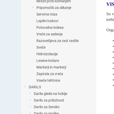
Mreže proti komarjem
VI
Pripomočki za slikanje
So v
Servirne mize
torb
Lepilni trakovi
Potovalna kolesa
Orga
Vreče za sedenje
Razsvetljava za rast rastlin
Sveče
Hidroizolacija
Lesene košare
Markerji in markerji
Zapirala za vrata
Viseče tehtnice
DARILO
Darila glede na hobije
Darilo za priložnost
Darilo za žensko
Darilo za moške