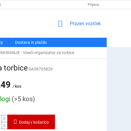
NJA
POLITIKA ZASEBNOSTI
REKLAMACIJE IN VRAČILA
Prijava
KO
NAKUPOVALNI
Prazen voziček
VOZIČEK
ty
Dostava in plačilo
KIRANJE - Viseči organizator za torbice
 torbice
DA58765829
,49
/ kos
logi
(>5 kos)
Dodaj v košarico