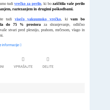
čamo tudi
vrečko za perilo
, ki bo
zaščitila vaše perilo
ganjem, raztezanjem in drugimi poškodbami.
site tudi
visečo vakuumsko vrečko
, ki
vam bo
nila do 75 % prostora
za shranjevanje, odlično
a vaše stvari pred plesnijo, prahom, mrčesom, vlago in
i.
 informacije
SNI
VPRAŠAJTE
DELITE