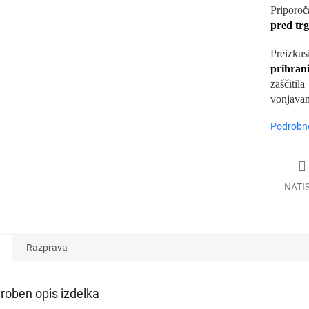
Priporo
pred tr
Preizku
prihra
zaščitil
vonjavam
Podrobne
NATI
Razprava
roben opis izdelka