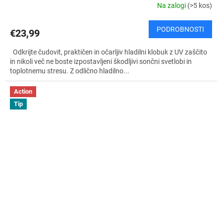
Na zalogi
(>5 kos)
PODROBNOSTI
€23,99
Odkrijte čudovit, praktičen in očarljiv hladilni klobuk z UV zaščito
in nikoli več ne boste izpostavljeni škodljivi sončni svetlobi in
toplotnemu stresu. Z odlično hladilno...
Action
Tip