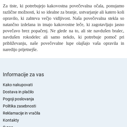
e
Za tiste, ki potrebujejo kakovostna povečevalna očala, ponujamo
m
različne možnosti, ki so idealne za branje, ustvarjanje ali katero koli
e
n
opravilo, ki zahteva večjo vidljivost. Naša povečevalna stekla so
t
natančno izdelana in imajo kakovostne leče, ki zagotavljajo jasno
i
povečavo brez popačenj. Ne glede na to, ali ste navdušen bralec,
z
navdušen rokodelec ali samo nekdo, ki potrebuje pomoč pri
a
približevanju, naše povečevalne lupe olajšajo vaša opravila in
n
naredijo prijetnejše.
a
š
t
S
e
v
p
Informacije za vas
a
o
n
d
Kako nakupovati
j
n
Dostava in plačilo
e
j
Pogoji poslovanja
a
Politika zasebnosti
s
Reklamacije in vračila
t
Kontakty
r