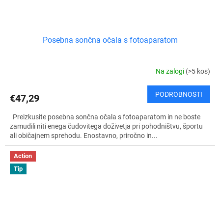
Posebna sončna očala s fotoaparatom
Na zalogi
(>5 kos)
PODROBNOSTI
€47,29
Preizkusite posebna sončna očala s fotoaparatom in ne boste
zamudili niti enega čudovitega doživetja pri pohodništvu, športu
ali običajnem sprehodu. Enostavno, priročno in...
Action
Tip