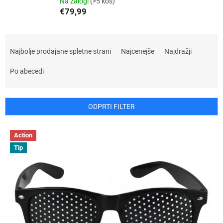
Na zalogi
(>5 kos)
€79,99
R
a
Najbolje prodajane spletne strani
Najcenejše
Najdražji
z
v
Po abecedi
r
š
č
ODPRTI FILTER
a
n
S
Action
j
e
e
Tip
z
i
n
z
a
d
m
e
i
l
z
k
d