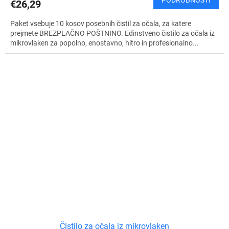
PODROBNOSTI
€26,29
L
Paket vsebuje 10 kosov posebnih čistil za očala, za katere
A
prejmete BREZPLAČNO POŠTNINO. Edinstveno čistilo za očala iz
mikrovlaken za popolno, enostavno, hitro in profesionalno...
Č
N
O
Čistilo za očala iz mikrovlaken