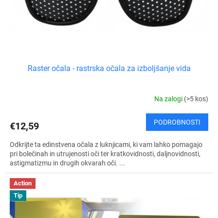
o
e
v
l
k
o
v
Raster očala - rastrska očala za izboljšanje vida
Na zalogi
(>5 kos)
PODROBNOSTI
€12,59
Odkrijte ta edinstvena očala z luknjicami, ki vam lahko pomagajo
pri bolečinah in utrujenosti oči ter kratkovidnosti, daljnovidnosti,
astigmatizmu in drugih okvarah oči. ...
Action
Tip