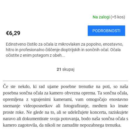
Na zalogi
(>5 kos)
PODROBNOSTI
€6,29
Edinstveno čistilo za očala iz mikrovlaken za popolno, enostavno,
hitro in profesionalno čiščenje dioptrijskih in sončnih očal. Očala
očistite z enim potegom z obeh...
21
skupaj
K
o
n
Če ste nekdo, ki rad ujame posebne trenutke na poti, so naša
t
posebna sončna očala za kamero obvezna oprema. Ta sončna očala,
r
o
opremljena z vgrajenimi kamerami, vam omogočajo enostavno
l
snemanje videoposnetkov ali fotografiranje, medtem ko imate
n
proste roke. Ne glede na to, ali se udeležujete koncerta, raziskujete
i
naravo ali dokumentirate svoja potovanja, bodo naša sončna očala s
e
kamero zagotovila, da nikoli ne zamudite nepozabnega trenutka.
l