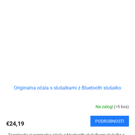
N
O
Originalna očala s slušalkami z Bluetooth slušalko
Na zalogi
(>5 kos)
PODROBNOSTI
€24,19
Zagotovite si originalna očala z bluetooth slušalkami slušalke z