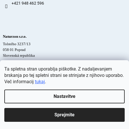
+421 948 462 596
Naturzon s.r.o.
Tolstého 3237/13
058 01 Poprad
Slovenská republika
IČO: 52131050
Ta spletna stran uporablja piškotke. Z nadaljevanjem
DIČ: 2120901948
brskanja po tej spletni strani se strinjate z njihovo uporabo.
IČ DPH: SK2120901948
Več informacij
tukaj
.
Nastavitve
Sprejmite