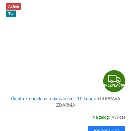
Action
Tip
B
BREZPLAČNO
R
Čistilo za očala iz mikrovlaken - 10 kosov
+DOPRAVA
E
ZDARMA
Z
Na zalogi
(>5 kos)
P