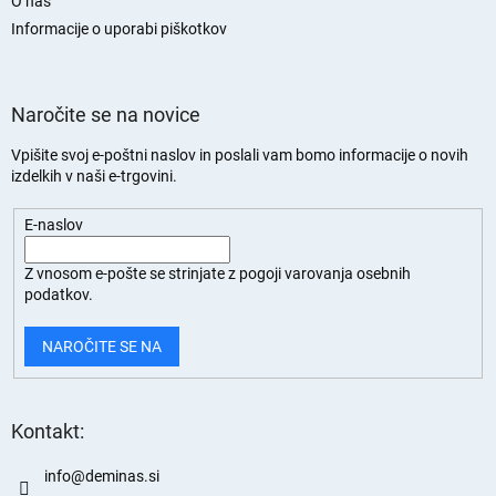
O nas
a
n
Informacije o uporabi piškotkov
Naročite se na novice
Vpišite svoj e-poštni naslov in poslali vam bomo informacije o novih
izdelkih v naši e-trgovini.
E-naslov
Z vnosom e-pošte se strinjate z
pogoji varovanja osebnih
podatkov.
NAROČITE SE NA
Kontakt:
info
@
deminas.si