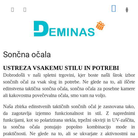
Preskoči
NAKUP
na
vsebino
VOZIČ
Sončna očala
USTREZA VSAKEMU STILU IN POTREBI
Dobrodošli v naši spletni trgovini, kjer boste našli širok izbor
sončnih očal za vsak slog in potrebe. Ne glede na to, ali iščete
edinstvena taktična sončna očala, sončna očala za posebne kamere
ali kakovostna povečevalna očala, smo vam na voljo.
Naša zbirka edinstvenih taktičnih sončnih očal je zasnovana tako,
da zagotavlja izjemno funkcionalnost in stil. Z naprednimi
funkcijami, kot so polarizirana stekla, trpežni okvirji in UV-zaščita,
ta sončna očala ponujajo popolno kombinacijo mode in
praktičnosti. Ne glede na to, ali se ukvarjate z aktivnostmi na