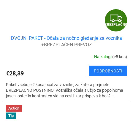
B
BREZPLAČNO
R
DVOJNI PAKET - Očala za nočno gledanje za voznika
E
+BREZPLAČEN PREVOZ
Z
Na zalogi
(>5 kos)
P
PODROBNOSTI
€28,39
L
Paket vsebuje 2 kosa očal za voznike, za katera prejmete
A
BREZPLAČNO POŠTNINO. Vozniška očala služijo za popolnoma
jasen, oster in kontrasten vid na cesti, kar prispeva k boljši...
Č
Action
N
Tip
O