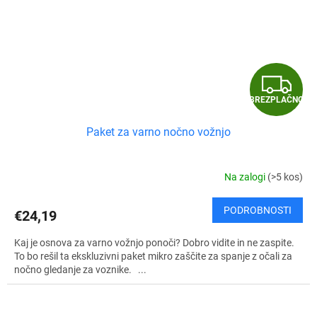
B
BREZPLAČNO
R
Paket za varno nočno vožnjo
E
Z
Na zalogi
(>5 kos)
P
PODROBNOSTI
€24,19
L
Kaj je osnova za varno vožnjo ponoči? Dobro vidite in ne zaspite.
A
To bo rešil ta ekskluzivni paket mikro zaščite za spanje z očali za
nočno gledanje za voznike. ...
Č