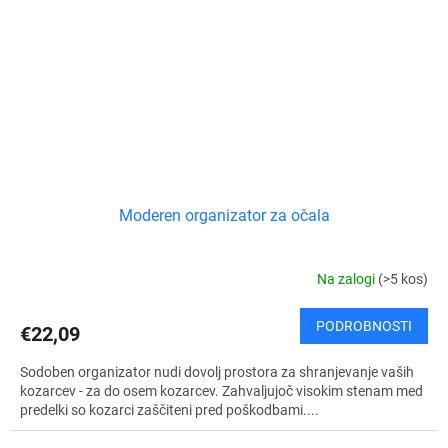
Moderen organizator za očala
Na zalogi
(>5 kos)
PODROBNOSTI
€22,09
Sodoben organizator nudi dovolj prostora za shranjevanje vaših
kozarcev - za do osem kozarcev. Zahvaljujoč visokim stenam med
predelki so kozarci zaščiteni pred poškodbami....