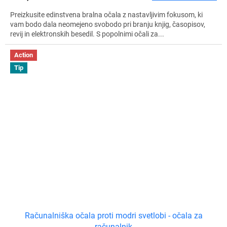
Preizkusite edinstvena bralna očala z nastavljivim fokusom, ki
vam bodo dala neomejeno svobodo pri branju knjig, časopisov,
revij in elektronskih besedil. S popolnimi očali za...
Action
Tip
Računalniška očala proti modri svetlobi - očala za
računalnik