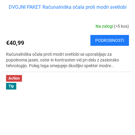
DVOJNI PAKET Računalniška očala proti modri svetlobi
Na zalogi
(>5 kos)
PODROBNOSTI
€40,99
Računalniška očala proti modri svetlobi se uporabljajo za
popolnoma jasen, oster in kontrasten vid pri delu z zaslonsko
tehnologijo. Poleg tega omejujejo škodljivi spekter modre...
Action
Tip