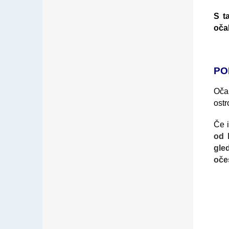
S t
očal
PO
Očal
ostr
Če i
od 
gle
oče