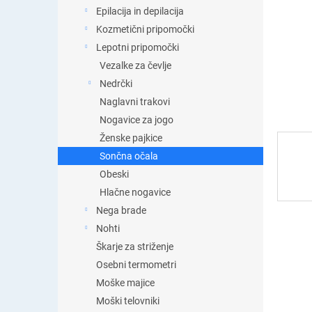
t
Epilacija in depilacija
i
Kozmetični pripomočki
c
a
Lepotni pripomočki
Vezalke za čevlje
Nedrčki
Naglavni trakovi
Nogavice za jogo
Ženske pajkice
Sončna očala
Obeski
Hlačne nogavice
Nega brade
Nohti
Škarje za striženje
Osebni termometri
Moške majice
Moški telovniki