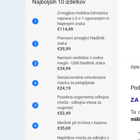
Najboljših 10 izdelkov
Zmogljiva mobilna klimatska
naprava z 2-v-1 ogrevanjem in
hlajenjem zraka
€114,49
Prenosni zmogljivi hladilnik
zraka
€35,99
Namizni ventilator z vodno
meglo - USB hladilnik zraka
Opis
€34,99
Senzacionalna celoobrazna
maska ​​za potapljanje
Pod
€24,19
Posebna nogometna odbojna
ZA
mreža - odbojna stena za
nogomet
Ta 
€52,49
miš
Merilnik ph in klora v bazenu
€35,69
Napihljiva mreža za odbojko z