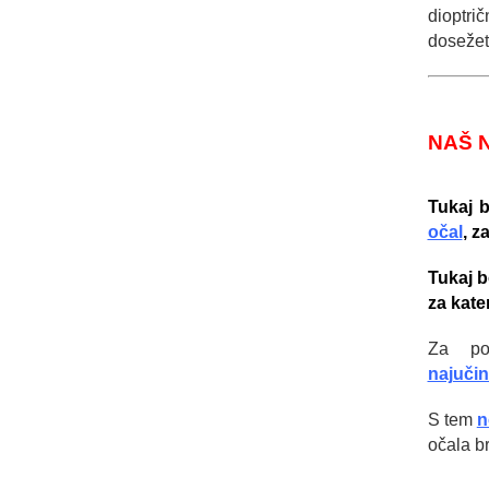
dioptri
dosežet
NAŠ 
Tukaj 
očal
, z
Tukaj b
za kate
Za po
najučin
S tem
n
očala b