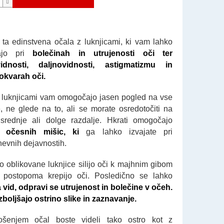
e ta edinstvena očala z luknjicami, ki vam lahko
ajo pri
bolečinah in utrujenosti oči ter
vidnosti, daljnovidnosti, astigmatizmu in
okvarah oči.
 luknjicami vam omogočajo jasen pogled na vse
e, ne glede na to, ali se morate osredotočiti na
 srednje ali dolge razdalje. Hkrati omogočajo
g očesnih mišic, ki
ga lahko izvajate pri
evnih dejavnostih.
 oblikovane luknjice silijo oči k majhnim gibom
 postopoma krepijo oči. Posledično se lahko
a vid, odpravi se utrujenost in bolečine v očeh.
izboljšajo ostrino slike in zaznavanje.
šenjem očal boste videli tako ostro kot z