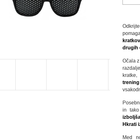
Odkrijt
pomag
kratko
drugih 
Očala z
razdalj
kratke,
trenin
vsakodn
Posebno
in tako
izboljš
Hkrati 
Med no