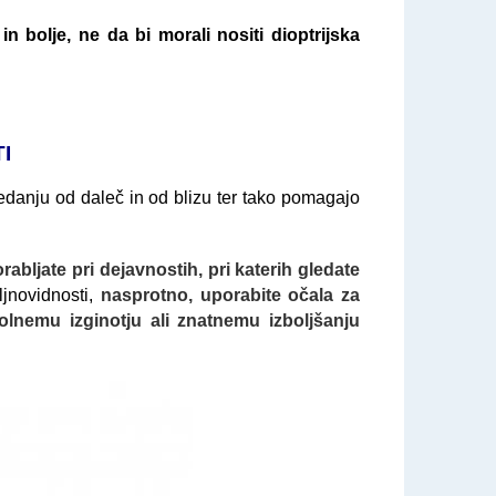
n bolje, ne da bi morali nositi dioptrijska
I
edanju od daleč in od blizu ter tako pomagajo
abljate pri dejavnostih, pri katerih gledate
ljnovidnosti,
nasprotno, uporabite očala za
olnemu izginotju ali znatnemu izboljšanju