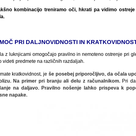
akšno kombinacijo treniramo oči, hkrati pa vidimo ostreje i
a.
MOČ PRI DALJNOVIDNOSTI IN KRATKOVIDNOST
a z luknjicami omogočajo pravilno in nemoteno ostrenje pri gl
o videti predmete na različnih razdaljah
.
mate kratkovidnost, je
še posebej priporočljivo, da očala upor
blizu. Na primer pri branju ali delu z računalnikom.
Pri da
danje na daljavo. Pravilno nošenje lahko prispeva k pop
sne napake.