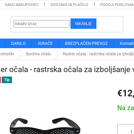
KAKO NAKUPOVATI
DOSTAVA IN PLAČILO
POGOJI POSLOVA
ISKANJE
DARILO
IGRAČE
BREZPLAČEN PREVOZ
Kontak
pomočki
Sončna očala
Raster očala - rastrska očala za izbolj
er očala - rastrska očala za izboljšanje 
Tip
€12
Cena
Na za
mere: