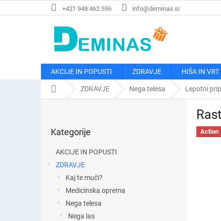
Preskoči
+421 948 462 596
info@deminas.si
na
vsebino
AKCIJE IN POPUSTI
ZDRAVJE
HIŠA IN VRT
Domača
ZDRAVJE
Nega telesa
Lepotni pri
stran
S
Rast
t
Preskoči
r
Kategorije
kategorije
Action
a
n
AKCIJE IN POPUSTI
s
ZDRAVJE
k
Kaj te muči?
a
v
Medicinska oprema
r
Nega telesa
s
Nega las