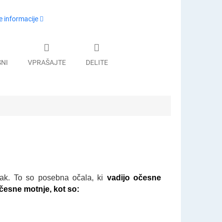
 informacije
SNI
VPRAŠAJTE
DELITE
pak. To so posebna očala, ki
vadijo očesne
očesne motnje, kot so: