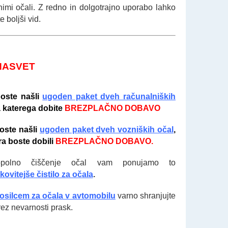
čnimi očali. Z redno in dolgotrajno uporabo lahko
e boljši vid.
NASVET
boste našli
ugoden paket dveh računalniških
a katerega dobite
BREZPLAČNO DOBAVO
oste našli
ugoden paket dveh vozniških očal
,
ra boste dobili
BREZPLAČNO DOBAVO.
polno čiščenje očal vam ponujamo to
kovitejše čistilo za očala
.
osilcem za oč
ala v avtomobilu
varno shranjujte
rez nevarnosti prask.