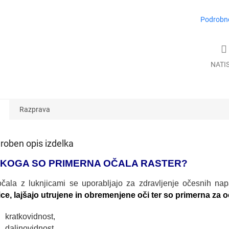
Podrobne
NATI
Razprava
roben opis izdelka
 KOGA SO PRIMERNA OČALA RASTER?
očala z luknjicami se uporabljajo za zdravljenje očesnih na
ice, lajšajo utrujene in obremenjene oči ter so primerna za 
kratkovidnost,
daljnovidnost,