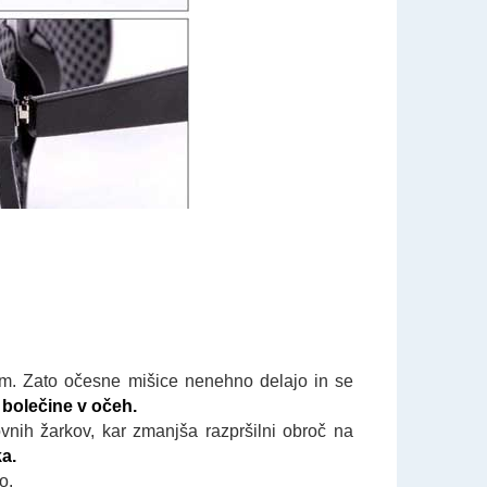
om. Zato očesne mišice nenehno delajo in se
n bolečine v očeh.
vnih žarkov, kar zmanjša razpršilni obroč na
ka.
oko.