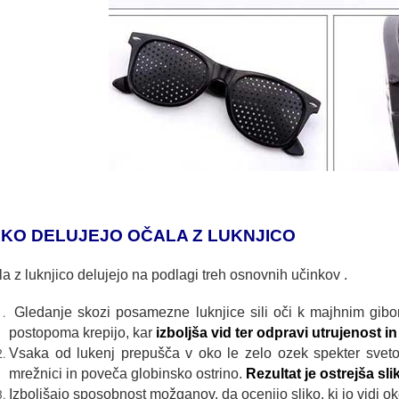
KO DELUJEJO
OČALA Z
LUKNJICO
a z luknjico delujejo na podlagi treh osnovnih učinkov .
Gledanje skozi posamezne luknjice sili oči k majhnim gib
postopoma krepijo, kar
izboljša vid ter odpravi utrujenost i
Vsaka od lukenj prepušča v oko le zelo ozek spekter sveto
mrežnici in poveča globinsko ostrino.
Rezultat je ostrejša sli
Izboljšajo sposobnost možganov, da ocenijo sliko, ki jo vidi 