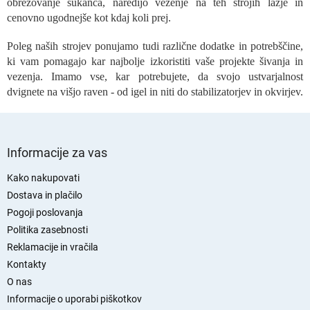
l
obrezovanje sukanca, naredijo vezenje na teh strojih lažje in
n
cenovno ugodnejše kot kdaj koli prej.
i
e
Poleg naših strojev ponujamo tudi različne dodatke in potrebščine,
l
ki vam pomagajo kar najbolje izkoristiti vaše projekte šivanja in
e
vezenja. Imamo vse, kar potrebujete, da svojo ustvarjalnost
m
dvignete na višjo raven - od igel in niti do stabilizatorjev in okvirjev.
e
n
t
S
i
z
p
Informacije za vas
a
o
n
d
Kako nakupovati
a
n
Dostava in plačilo
š
j
t
Pogoji poslovanja
a
e
Politika zasebnosti
v
s
Reklamacije in vračila
a
t
n
Kontakty
r
j
O nas
a
e
n
Informacije o uporabi piškotkov