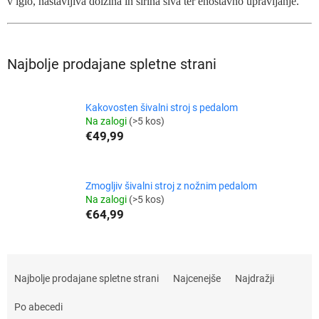
v iglo, nastavljiva dolžina in širina šiva ter enostavno upravljanje.
Najbolje prodajane spletne strani
Kakovosten šivalni stroj s pedalom
Na zalogi
(>5 kos)
€49,99
Zmogljiv šivalni stroj z nožnim pedalom
Na zalogi
(>5 kos)
€64,99
R
a
Najbolje prodajane spletne strani
Najcenejše
Najdražji
z
v
Po abecedi