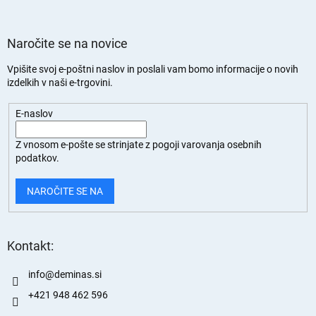
Naročite se na novice
Vpišite svoj e-poštni naslov in poslali vam bomo informacije o novih
izdelkih v naši e-trgovini.
E-naslov
Z vnosom e-pošte se strinjate z
pogoji varovanja osebnih
podatkov.
NAROČITE SE NA
Kontakt:
info
@
deminas.si
+421 948 462 596