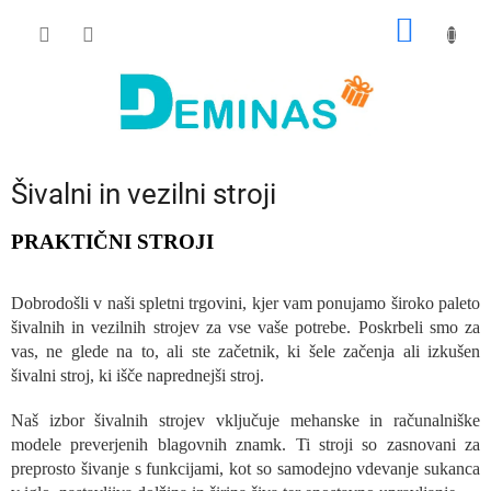
Preskoči
NAKUP
na
vsebino
VOZIČ
Šivalni in vezilni stroji
PRAKTIČNI STROJI
Dobrodošli v naši spletni trgovini, kjer vam ponujamo široko paleto
šivalnih in vezilnih strojev za vse vaše potrebe. Poskrbeli smo za
vas, ne glede na to, ali ste začetnik, ki šele začenja ali izkušen
šivalni stroj, ki išče naprednejši stroj.
Naš izbor šivalnih strojev vključuje mehanske in računalniške
modele preverjenih blagovnih znamk. Ti stroji so zasnovani za
preprosto šivanje s funkcijami, kot so samodejno vdevanje sukanca