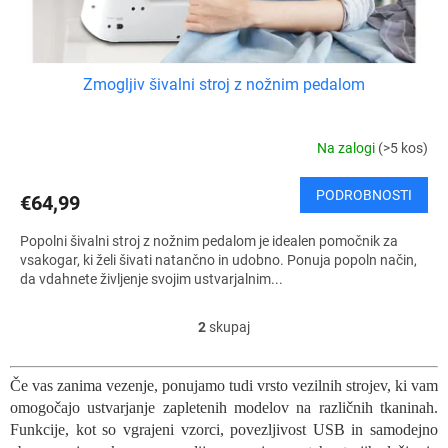
Zmogljiv šivalni stroj z nožnim pedalom
Na zalogi
(>5 kos)
PODROBNOSTI
€64,99
Popolni šivalni stroj z nožnim pedalom je idealen pomočnik za
vsakogar, ki želi šivati natančno in udobno. Ponuja popoln način,
da vdahnete življenje svojim ustvarjalnim...
2
skupaj
K
o
n
Če vas zanima vezenje, ponujamo tudi vrsto vezilnih strojev, ki vam
t
omogočajo ustvarjanje zapletenih modelov na različnih tkaninah.
r
o
Funkcije, kot so vgrajeni vzorci, povezljivost USB in samodejno