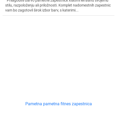
Prilagodite barvo pametne zapestnice Xiaomi Mi Band svojemu
stilu, razpoloženju ali priložnosti. Komplet nadomestnih zapestnic
vam bo zagotovil širok izbor barv, s katerimi...
Pametna pametna fitnes zapestnica