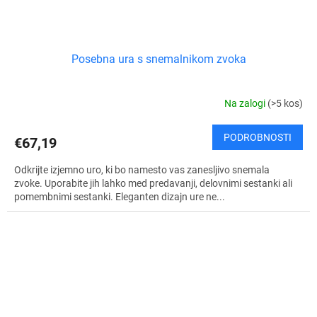
Posebna ura s snemalnikom zvoka
Na zalogi
(>5 kos)
PODROBNOSTI
€67,19
Odkrijte izjemno uro, ki bo namesto vas zanesljivo snemala
zvoke. Uporabite jih lahko med predavanji, delovnimi sestanki ali
pomembnimi sestanki. Eleganten dizajn ure ne...