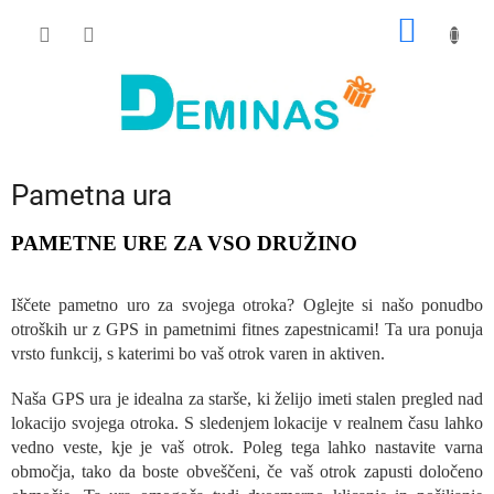
Preskoči
NAKUP
na
vsebino
VOZIČ
Pametna ura
PAMETNE URE ZA VSO DRUŽINO
Iščete pametno uro za svojega otroka? Oglejte si našo ponudbo
otroških ur z GPS in pametnimi fitnes zapestnicami! Ta ura ponuja
vrsto funkcij, s katerimi bo vaš otrok varen in aktiven.
Naša GPS ura je idealna za starše, ki želijo imeti stalen pregled nad
lokacijo svojega otroka. S sledenjem lokacije v realnem času lahko
vedno veste, kje je vaš otrok. Poleg tega lahko nastavite varna
območja, tako da boste obveščeni, če vaš otrok zapusti določeno