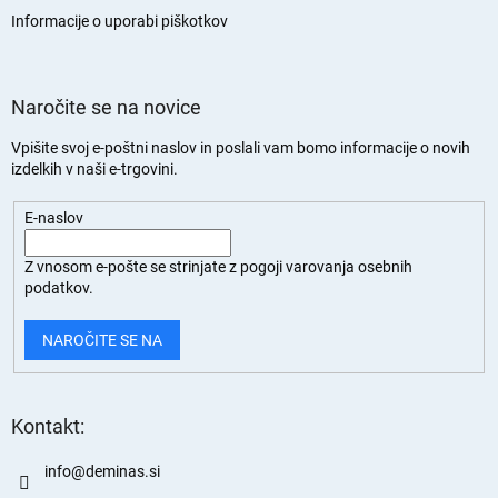
a
n
Informacije o uporabi piškotkov
Naročite se na novice
Vpišite svoj e-poštni naslov in poslali vam bomo informacije o novih
izdelkih v naši e-trgovini.
E-naslov
Z vnosom e-pošte se strinjate z
pogoji varovanja osebnih
podatkov.
NAROČITE SE NA
Kontakt:
info
@
deminas.si