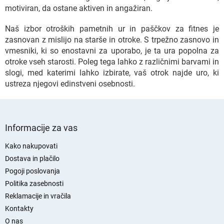
i
motiviran, da ostane aktiven in angažiran.
e
l
Naš izbor otroških pametnih ur in paščkov za fitnes je
e
zasnovan z mislijo na starše in otroke. S trpežno zasnovo in
m
vmesniki, ki so enostavni za uporabo, je ta ura popolna za
e
n
otroke vseh starosti. Poleg tega lahko z različnimi barvami in
t
slogi, med katerimi lahko izbirate, vaš otrok najde uro, ki
i
ustreza njegovi edinstveni osebnosti.
z
a
n
S
a
p
Informacije za vas
š
o
t
d
e
Kako nakupovati
v
n
Dostava in plačilo
a
j
Pogoji poslovanja
n
a
Politika zasebnosti
j
s
e
Reklamacije in vračila
t
Kontakty
r
O nas