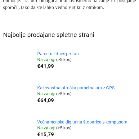
območje. Ta ura omogoča tudi dvosmerno klicanje in pošiljanje
sporočil, tako da ste lahko vedno v stiku z otrokom.
Najbolje prodajane spletne strani
Pametni fitnes prstan
Na zalogi
(>5 kos)
€41,99
Kakovostna otroška pametna ura z GPS
Na zalogi
(>5 kos)
€64,09
Večnamenska digitalna štoparica s kompasom
Na zalogi
(>5 kos)
€15,79