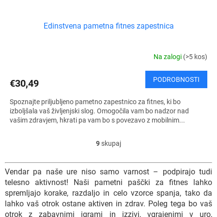
Edinstvena pametna fitnes zapestnica
Na zalogi
(>5 kos)
PODROBNOSTI
€30,49
Spoznajte priljubljeno pametno zapestnico za fitnes, ki bo
izboljšala vaš življenjski slog. Omogočila vam bo nadzor nad
vašim zdravjem, hkrati pa vam bo s povezavo z mobilnim...
9
skupaj
K
o
n
Vendar pa naše ure niso samo varnost – podpirajo tudi
t
telesno aktivnost! Naši pametni paščki za fitnes lahko
r
spremljajo korake, razdaljo in celo vzorce spanja, tako da
o
l
lahko vaš otrok ostane aktiven in zdrav. Poleg tega bo vaš
n
otrok z zabavnimi igrami in izzivi, vgrajenimi v uro,