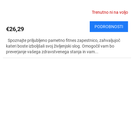
Trenutno ni na voljo
PODROBNOSTI
€26,29
Spoznajte priljubljeno pametno fitnes zapestnico, zahvaljujoč
kateri boste izboljšali svoj življenjski slog. Omogočil vam bo
preverjanje vašega zdravstvenega stanja in vam...