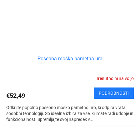
Posebna moška pametna ura
Trenutno ni na voljo
PODROBNOSTI
€52,49
Odkrijte popolno posebno moško pametno uro, ki odpira vrata
sodobni tehnologiji. So idealna izbira za vse, ki imate radi udobje in
funkcionalnost. Spremljajte svoj napredek v...