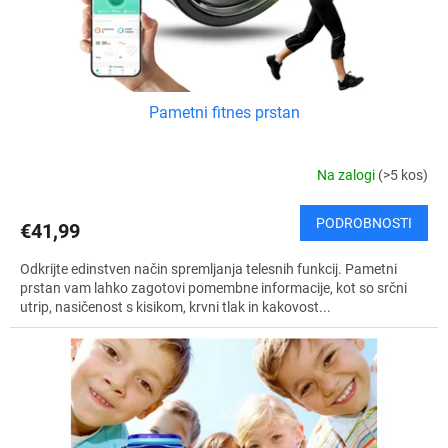
l
k
o
v
Pametni fitnes prstan
Na zalogi
(>5 kos)
PODROBNOSTI
€41,99
Odkrijte edinstven način spremljanja telesnih funkcij. Pametni
prstan vam lahko zagotovi pomembne informacije, kot so srčni
utrip, nasičenost s kisikom, krvni tlak in kakovost...