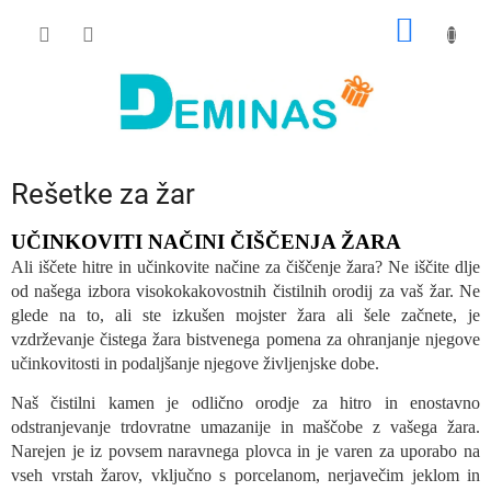
Preskoči
NAKUP
na
vsebino
VOZIČ
Rešetke za žar
UČINKOVITI NAČINI ČIŠČENJA ŽARA
Ali iščete hitre in učinkovite načine za čiščenje žara? Ne iščite dlje
od našega izbora visokokakovostnih čistilnih orodij za vaš žar. Ne
glede na to, ali ste izkušen mojster žara ali šele začnete, je
vzdrževanje čistega žara bistvenega pomena za ohranjanje njegove
učinkovitosti in podaljšanje njegove življenjske dobe.
Naš čistilni kamen je odlično orodje za hitro in enostavno
odstranjevanje trdovratne umazanije in maščobe z vašega žara.
Narejen je iz povsem naravnega plovca in je varen za uporabo na
vseh vrstah žarov, vključno s porcelanom, nerjavečim jeklom in