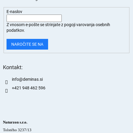
E-naslov
Z vnosom e-pošte se strinjate z
pogoji varovanja osebnih
podatkov.
NAROČITE SE NA
Kontakt:
info
@
deminas.si
+421 948 462 596
Naturzon s.r.o.
Tolstého 3237/13