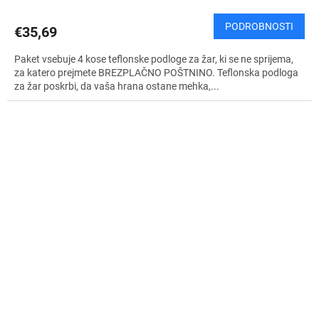
P
PODROBNOSTI
€35,69
L
Paket vsebuje 4 kose teflonske podloge za žar, ki se ne sprijema,
A
za katero prejmete BREZPLAČNO POŠTNINO. Teflonska podloga
za žar poskrbi, da vaša hrana ostane mehka,...
Č
N
O