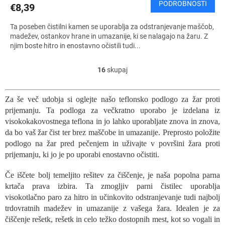
PODROBNOSTI
€8,39
Ta poseben čistilni kamen se uporablja za odstranjevanje maščob,
madežev, ostankov hrane in umazanije, ki se nalagajo na žaru. Z
njim boste hitro in enostavno očistili tudi...
16
skupaj
K
o
n
Za še več udobja si oglejte našo teflonsko podlogo za žar proti
t
prijemanju. Ta podloga za večkratno uporabo je izdelana iz
r
o
visokokakovostnega teflona in jo lahko uporabljate znova in znova,
l
da bo vaš žar čist ter brez maščobe in umazanije. Preprosto položite
n
podlogo na žar pred pečenjem in uživajte v površini žara proti
i
prijemanju, ki jo je po uporabi enostavno očistiti.
e
l
Če iščete bolj temeljito rešitev za čiščenje, je naša popolna parna
e
krtača prava izbira. Ta zmogljiv parni čistilec uporablja
m
visokotlačno paro za hitro in učinkovito odstranjevanje tudi najbolj
e
n
trdovratnih madežev in umazanije z vašega žara. Idealen je za
t
čiščenje rešetk, rešetk in celo težko dostopnih mest, kot so vogali in