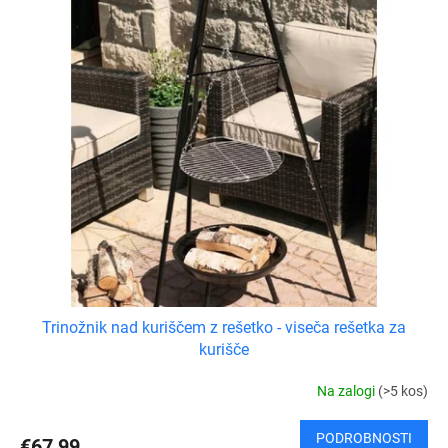
Trinožnik nad kuriščem z rešetko - viseča rešetka za
kurišče
Na zalogi
(>5 kos)
PODROBNOSTI
€67,99