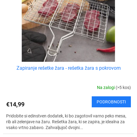
Zapiranje rešetke žara - rešetka žara s pokrovom
Na zalogi
(>5 kos)
PODROBNOSTI
€14,99
Pridobite si edinstven dodatek, ki bo zagotovil varno peko mesa,
rib ali zelenjave na žaru. Rešetka žara, ki se zapira, je idealna za
vsako vrtno zabavo. Zahvaljujoč dvojni...