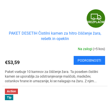
B
BREZPLAČNO
R
PAKET DESETIH Čistilni kamen za hitro čiščenje žara,
E
rešetk in opeklin
Z
Na zalogi
(>5 kos)
P
PODROBNOSTI
€53,59
L
Paket vsebuje 10 kamnov za čiščenje žara. Ta poseben čistilni
A
kamen se uporablja za odstranjevanje maščob, madežev,
ostankov hrane in umazanije, ki se nalagajo na žaru. Z njim...
Č
Action
N
Tip
O