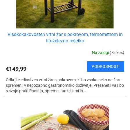
v
l
k
o
v
Visokokakovosten vrtni žar s pokrovom, termometrom in
litoželezno rešetko
Na zalogi
(>5 kos)
PODROBNOSTI
€149,99
Odkrijte edinstven vrtni žar s pokrovom, ki bo vsako peko na žaru
spremenil v nepozabno gastronomsko doživetje. Presenetil vas bo
s svojo praktičnostjo, opremo, funkcijami in...