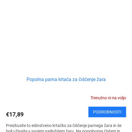
Popolna parna krtača za čiščenje žara
Trenutno ni na voljo
PODROBNOSTI
€17,89
Preizkusite to edinstveno krtačko za čiščenje parnega žara in še
bolj uživajte v svojem najljubšem žaru. Na popolnoma čistem in