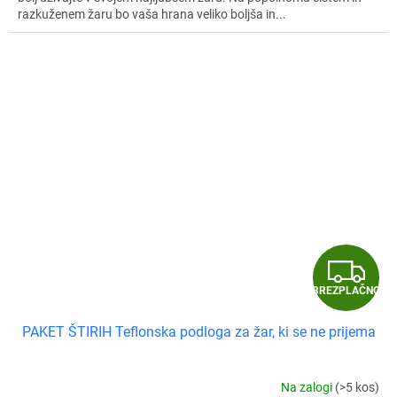
razkuženem žaru bo vaša hrana veliko boljša in...
B
BREZPLAČNO
R
PAKET ŠTIRIH Teflonska podloga za žar, ki se ne prijema
E
Z
Na zalogi
(>5 kos)