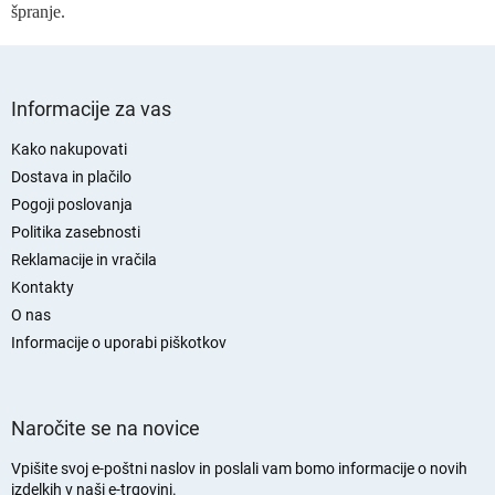
i
špranje.
z
a
n
S
a
p
Informacije za vas
š
o
t
d
e
Kako nakupovati
v
n
Dostava in plačilo
a
j
Pogoji poslovanja
n
a
Politika zasebnosti
j
s
e
Reklamacije in vračila
t
Kontakty
r
O nas
a
n
Informacije o uporabi piškotkov
Naročite se na novice
Vpišite svoj e-poštni naslov in poslali vam bomo informacije o novih
izdelkih v naši e-trgovini.