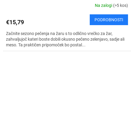
Na zalogi
(>5 kos)
PODROBNOSTI
€15,79
Začnite sezono pečenja na žaru s to odlično vrečko za žar,
zahvaljujoč kateri boste dobili okusno pečeno zelenjavo, sadje ali
meso. Ta praktičen pripomoček bo postal...