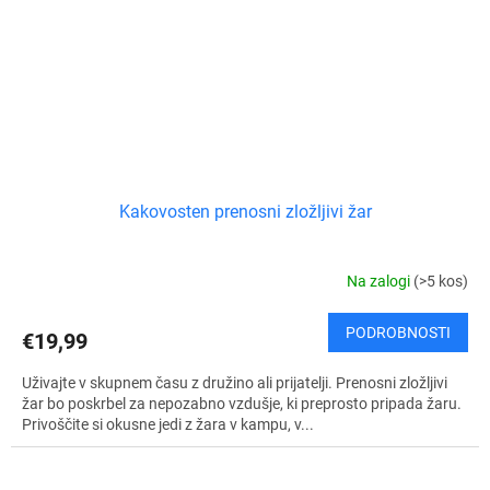
Kakovosten prenosni zložljivi žar
Na zalogi
(>5 kos)
PODROBNOSTI
€19,99
Uživajte v skupnem času z družino ali prijatelji. Prenosni zložljivi
žar bo poskrbel za nepozabno vzdušje, ki preprosto pripada žaru.
Privoščite si okusne jedi z žara v kampu, v...