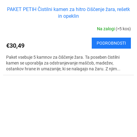
PAKET PETIH Čistilni kamen za hitro čiščenje žara, rešetk
in opeklin
Na zalogi
(>5 kos)
PODROBNOSTI
€30,49
Paket vsebuje 5 kamnov za čiščenje žara. Ta poseben čistilni
kamen se uporablja za odstranjevanje maščob, madežev,
ostankov hrane in umazanije, ki se nalagajo na žaru. Z njim...