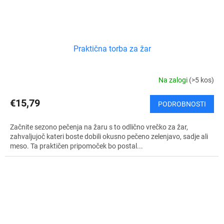
Praktična torba za žar
Na zalogi
(>5 kos)
€15,79
PODROBNOSTI
Začnite sezono pečenja na žaru s to odlično vrečko za žar,
zahvaljujoč kateri boste dobili okusno pečeno zelenjavo, sadje ali
meso. Ta praktičen pripomoček bo postal...