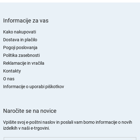
S
p
Informacije za vas
o
d
Kako nakupovati
n
Dostava in plačilo
j
Pogoji poslovanja
a
Politika zasebnosti
s
Reklamacije in vračila
t
Kontakty
r
O nas
a
n
Informacije o uporabi piškotkov
Naročite se na novice
Vpišite svoj e-poštni naslov in poslali vam bomo informacije o novih
izdelkih v naši e-trgovini.