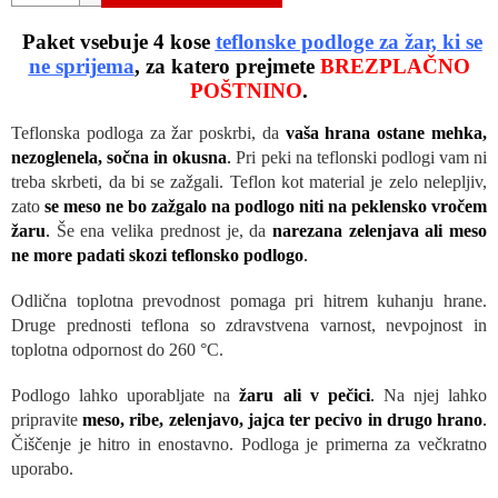
O
Paket vsebuje 4 kose
teflonske podloge za žar, ki se
ne sprijema
, za katero prejmete
BREZPLAČNO
POŠTNINO
.
Teflonska podloga za žar poskrbi, da
vaša hrana ostane mehka,
nezoglenela, sočna in okusna
.
Pri peki na teflonski podlogi vam ni
treba skrbeti, da bi se zažgali. Teflon kot material je zelo nelepljiv,
zato
se meso ne bo zažgalo na podlogo niti na peklensko vročem
žaru
.
Še ena velika prednost je, da
narezana zelenjava ali meso
ne more padati skozi teflonsko podlogo
.
Odlična toplotna prevodnost pomaga pri hitrem kuhanju hrane.
Druge prednosti teflona so zdravstvena varnost, nevpojnost in
toplotna odpornost do 260 °C.
Podlogo lahko uporabljate na
žaru ali v pečici
.
Na njej lahko
pripravite
meso, ribe, zelenjavo, jajca ter pecivo in drugo hrano
.
Čiščenje je hitro in enostavno. Podloga je primerna za večkratno
uporabo.