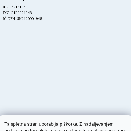
IČO: 52131050
DIČ: 2120901948
IČ DPH: SK2120901948
Ta spletna stran uporablja piškotke. Z nadaljevanjem
brskanja po tej spletni strani se strinjate z njihovo uporabo.