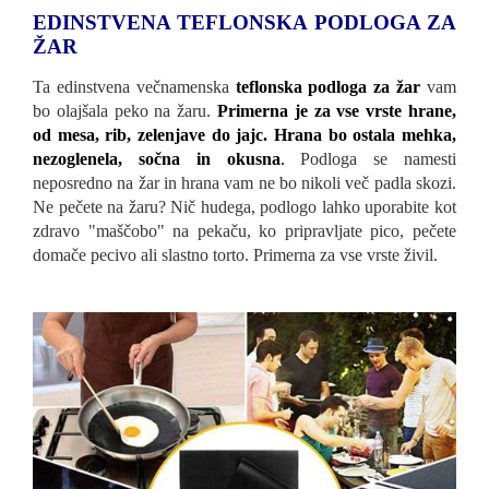
EDINSTVENA TEFLONSKA PODLOGA ZA
ŽAR
Ta edinstvena večnamenska
teflonska podloga za žar
vam
bo olajšala peko na žaru.
Primerna je za vse vrste hrane,
od mesa, rib, zelenjave do jajc. Hrana bo ostala mehka,
nezoglenela, sočna in okusna
.
Podloga se namesti
neposredno na žar in hrana vam ne bo nikoli več padla skozi.
Ne pečete na žaru? Nič hudega, podlogo lahko uporabite kot
zdravo "maščobo" na pekaču, ko pripravljate pico, pečete
domače pecivo ali slastno torto. Primerna za vse vrste živil.