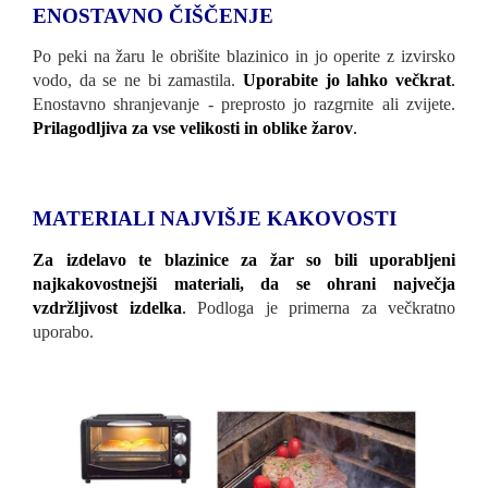
ENOSTAVNO ČIŠČENJE
Po peki na žaru le obrišite blazinico in jo operite z izvirsko
vodo, da se ne bi zamastila.
Uporabite jo lahko večkrat
.
Enostavno shranjevanje - preprosto jo razgrnite ali zvijete.
Prilagodljiva za vse velikosti in oblike žarov
.
MATERIALI NAJVIŠJE KAKOVOSTI
Za izdelavo te blazinice za žar so bili uporabljeni
najkakovostnejši materiali, da se ohrani največja
vzdržljivost izdelka
.
Podloga je primerna za večkratno
uporabo.