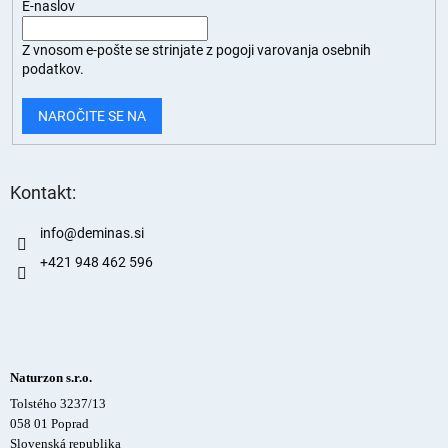
E-naslov
Z vnosom e-pošte se strinjate z
pogoji varovanja osebnih
podatkov.
NAROČITE SE NA
Kontakt:
info
@
deminas.si
+421 948 462 596
Naturzon s.r.o.
Tolstého 3237/13
058 01 Poprad
Slovenská republika