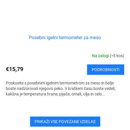
Posebni igelni termometer za meso
Na zalogi
(>5 kos)
€15,79
PODROBNOSTI
Poskusite s posebnim igelnim termometrom za meso in bolje
boste nadzorovali njegovo peko. V kratkem času boste vedeli,
kakšna je temperatura hrane, pijače, omak, olja in celo...
PRIKAŽI VSE POVEZANE IZDELKE