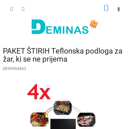
Preskoči
NAKUP
na
vsebino
VOZIČ
PAKET ŠTIRIH Teflonska podloga za
žar, ki se ne prijema
DE99964663