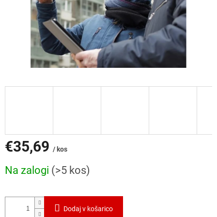
€35,69
/ kos
Cena
Na zalogi
(>5 kos)
mere:
Dodaj v košarico