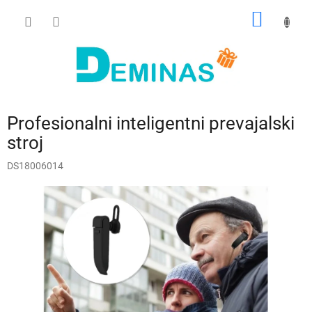
Preskoči
NAKUP
na
vsebino
VOZIČ
Profesionalni inteligentni prevajalski
stroj
DS18006014