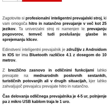
Zagotovite si
profesionalni inteligentni prevajalski stroj
, ki
vam omogoča
hitro in natančno prevajanje v več kot 25
jezikov
.
Ta univerzalni stroj ni namenjen le
prevajanju
pogovorov, temveč tudi poslušanju glasbe in
sprejemanju klicev
.
Edinstveni inteligentni prevajalnik je
združljiv z Androidom
in IOS
ter ima
Bluetooth različice 4.1 z dosegom do 10
metrov
.
Z
brezžično zasnovo in odličnimi funkcijami
lahko
prevajate na
mednarodnih poslovnih sestankih,
turističnih potovanjih ali v drugih situacijah,
kjer lahko
zahvaljujoč prevajalcu prevajate hitro in natančno.
Čas delovanja odličnega prevajalnika je 4-5 ur, polnjenje
pa z mikro USB kablom traja le 1 uro.