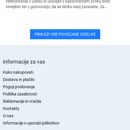
telefoniranje v ušesu in uživajte v kakovostnem zvoku brez
omejitev ter z gotovostjo, da se lahko nanj zanesete. Za...
PRIKAŽI VSE POVEZANE IZDELKE
S
p
Informacije za vas
o
d
Kako nakupovati
n
Dostava in plačilo
j
Pogoji poslovanja
a
Politika zasebnosti
s
Reklamacije in vračila
t
Kontakty
r
O nas
a
n
Informacije o uporabi piškotkov