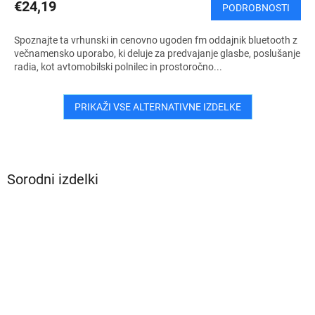
€24,19
PODROBNOSTI
Spoznajte ta vrhunski in cenovno ugoden fm oddajnik bluetooth z
večnamensko uporabo, ki deluje za predvajanje glasbe, poslušanje
radia, kot avtomobilski polnilec in prostoročno...
PRIKAŽI VSE ALTERNATIVNE IZDELKE
Sorodni izdelki