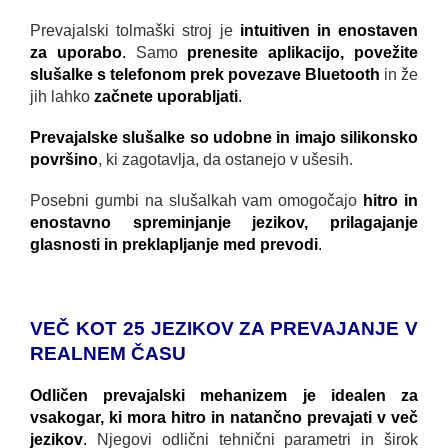
Prevajalski tolmaški stroj je
intuitiven in enostaven
za uporabo
.
Samo
prenesite aplikacijo, povežite
slušalke s telefonom prek povezave Bluetooth
in že
jih lahko
začnete uporabljati
.
Prevajalske slušalke so udobne in imajo silikonsko
površino
, ki zagotavlja, da ostanejo v ušesih.
Posebni gumbi na slušalkah vam omogočajo
hitro in
enostavno spreminjanje jezikov, prilagajanje
glasnosti in preklapljanje med prevodi
.
VEČ KOT 25 JEZIKOV ZA PREVAJANJE V
REALNEM ČASU
Odličen prevajalski mehanizem je idealen za
vsakogar, ki mora hitro in natančno prevajati v več
jezikov
.
Njegovi odlični tehnični parametri in širok