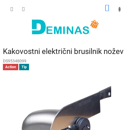
Preskoči
NAKUP
na
vsebino
VOZIČ
Kakovostni električni brusilnik nožev
DS95348099
Action
Tip