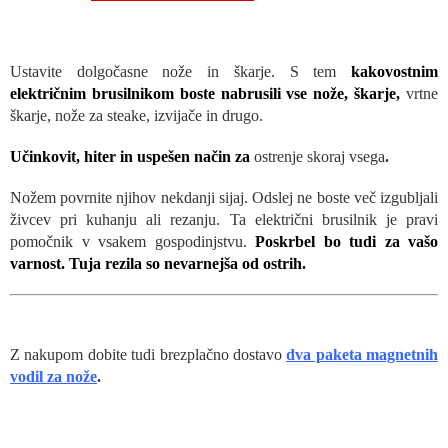
Ustavite dolgočasne nože in škarje. S tem
kakovostnim
električnim brusilnikom boste nabrusili vse nože, škarje,
vrtne
škarje, nože za steake, izvijače in drugo.
Učinkovit, hiter in uspešen način za
ostrenje skoraj vsega
.
Nožem povrnite njihov nekdanji sijaj. Odslej ne boste več izgubljali
živcev pri kuhanju ali rezanju. Ta električni brusilnik je pravi
pomočnik v vsakem gospodinjstvu.
Poskrbel bo tudi za vašo
varnost. Tuja rezila so nevarnejša od ostrih.
Z nakupom dobite tudi brezplačno dostavo
dva paketa magnetnih
vodil za nože
.