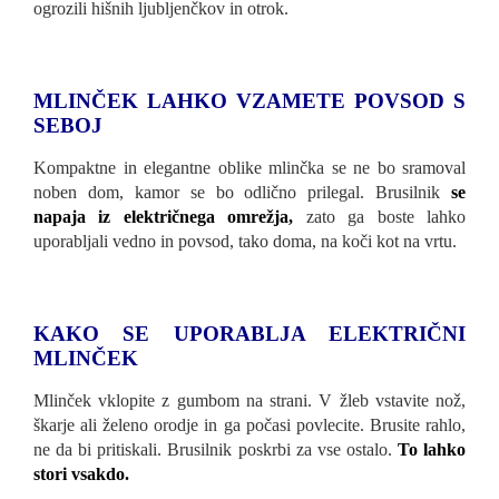
ogrozili hišnih ljubljenčkov in otrok.
MLINČEK LAHKO VZAMETE POVSOD S
SEBOJ
Kompaktne in elegantne oblike mlinčka se ne bo sramoval
noben dom, kamor se bo odlično prilegal. Brusilnik
se
napaja iz električnega omrežja,
zato ga boste lahko
uporabljali vedno in povsod, tako doma, na koči kot na vrtu.
KAKO
SE UPORABLJA
ELEKTRIČNI
MLINČEK
Mlinček vklopite z gumbom na strani. V žleb vstavite nož,
škarje ali želeno orodje in ga počasi povlecite. Brusite rahlo,
ne da bi pritiskali. Brusilnik poskrbi za vse ostalo.
To lahko
stori vsakdo.