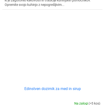
ki je zagotovilo kakovosti in tradicije kuhinjskih pomočnikov.
Opremite svojo kuhinjo z nepogrešljivim...
Edinstven dozirnik za med in sirup
Na zalogi
(>5 kos)