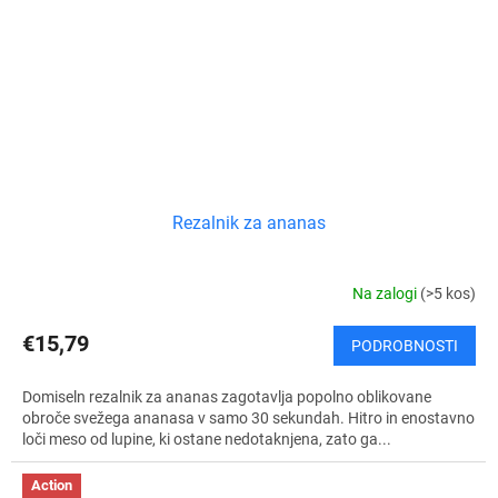
Rezalnik za ananas
Na zalogi
(>5 kos)
€15,79
PODROBNOSTI
Domiseln rezalnik za ananas zagotavlja popolno oblikovane
obroče svežega ananasa v samo 30 sekundah. Hitro in enostavno
loči meso od lupine, ki ostane nedotaknjena, zato ga...
Action