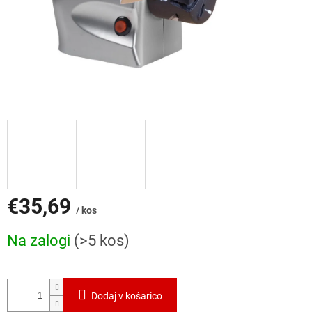
€35,69
/ kos
Cena
Na zalogi
(>5 kos)
mere:
Dodaj v košarico