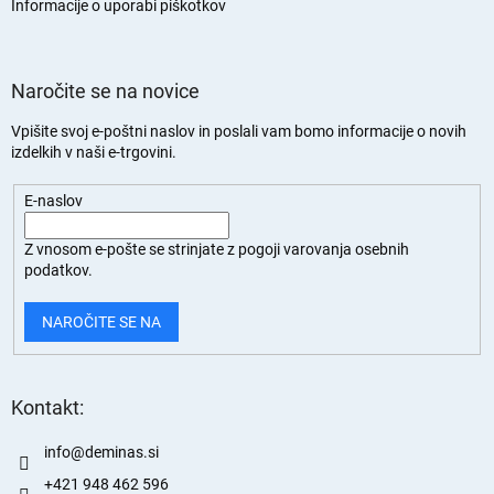
n
Informacije o uporabi piškotkov
Naročite se na novice
Vpišite svoj e-poštni naslov in poslali vam bomo informacije o novih
izdelkih v naši e-trgovini.
E-naslov
Z vnosom e-pošte se strinjate z
pogoji varovanja osebnih
podatkov.
NAROČITE SE NA
Kontakt:
info
@
deminas.si
+421 948 462 596