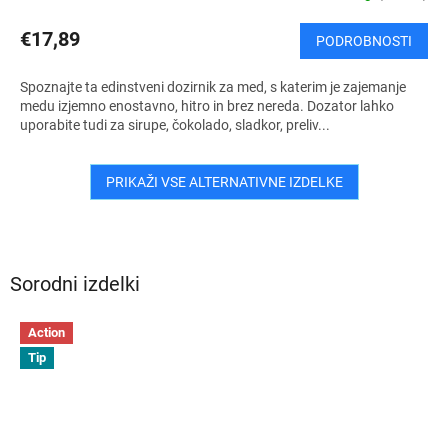
€17,89
PODROBNOSTI
Spoznajte ta edinstveni dozirnik za med, s katerim je zajemanje
medu izjemno enostavno, hitro in brez nereda. Dozator lahko
uporabite tudi za sirupe, čokolado, sladkor, preliv...
PRIKAŽI VSE ALTERNATIVNE IZDELKE
Sorodni izdelki
Action
Tip