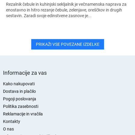
Rezalnik čebule in kuhinjski sekljalnik je večnamenska naprava za
enostavno in hitro rezanje čebule, zelenjave, oreščkov in drugih
sestavin. Zaradi svoje edinstvene zasnove je...
PRIKAŽI VSE POVEZANE IZDELKE
S
p
Informacije za vas
o
d
Kako nakupovati
n
Dostava in plačilo
j
Pogoji poslovanja
a
Politika zasebnosti
s
Reklamacije in vračila
t
Kontakty
r
O nas
a