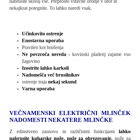
nabrusite skoraj vse. Preprosto vstavite orodje v utor in
nekajkrat potegnite. To lahko naredi vsak.
Učinkovito ostrenje
Enostavna uporaba
Pravilen kot brušenja
Ne povzroča nereda
-
kovinski pladenj zajame vso
žagovino
Izostrite lahko karkoli
Nadomešča več
brusilnikov
ostrenje traja
nekaj sekund
Varna uporaba
VEČNAMENSKI ELEKTRIČNI MLINČEK
NADOMESTI NEKATERE MLINČKE
Z edinstveno zasnovo in različnimi funkcijami
lahko
nabrusite kuharske nože, nože za obrezovanje,
nože za