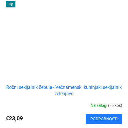
Tip
Ročni sekljalnik čebule - Večnamenski kuhinjski sekljalnik
zelenjave
Na zalogi
(>5 kos)
€23,09
PODROBNOSTI