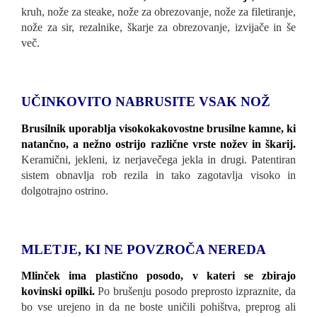
kruh, nože za steake, nože za obrezovanje, nože za filetiranje,
nože za sir, rezalnike, škarje za obrezovanje, izvijače in še
več.
UČINKOVITO NABRUSITE VSAK
NOŽ
Brusilnik uporablja visokokakovostne brusilne kamne, ki
natančno, a nežno ostrijo različne vrste nožev in škarij.
Keramični, jekleni, iz nerjavečega jekla in drugi. Patentiran
sistem obnavlja rob rezila in tako zagotavlja visoko in
dolgotrajno ostrino.
MLETJE, KI NE POVZROČA NEREDA
Mlinček ima plastično posodo, v kateri se zbirajo
kovinski opilki.
Po brušenju posodo preprosto izpraznite, da
bo vse urejeno in da ne boste uničili pohištva, preprog ali