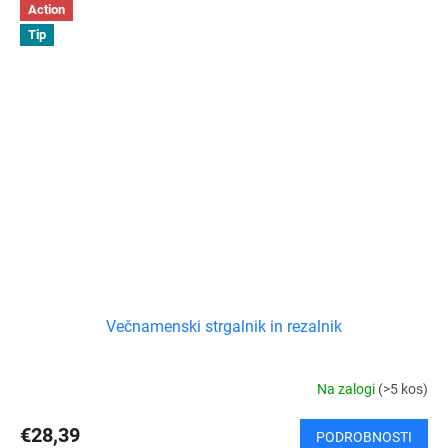
Action
Tip
Večnamenski strgalnik in rezalnik
Na zalogi
(>5 kos)
€28,39
PODROBNOSTI