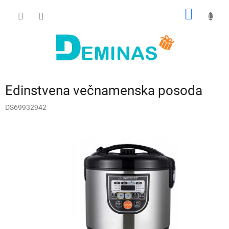
Preskoči
NAKUP
na
vsebino
VOZIČ
Edinstvena večnamenska posoda
DS69932942