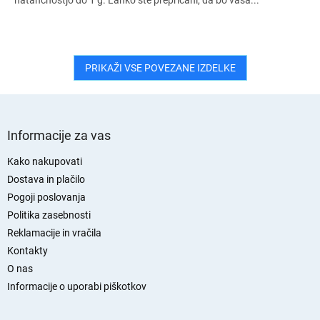
natančnostjo do 1 g. Lahko ste prepričani, da bo vaša...
PRIKAŽI VSE POVEZANE IZDELKE
S
p
Informacije za vas
o
d
Kako nakupovati
n
Dostava in plačilo
j
Pogoji poslovanja
a
Politika zasebnosti
s
Reklamacije in vračila
t
Kontakty
r
O nas
a
n
Informacije o uporabi piškotkov