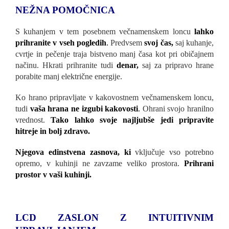
NEŽNA POMOČNICA
S kuhanjem v tem posebnem večnamenskem loncu
lahko
prihranite v vseh pogledih
.
Predvsem
svoj čas,
saj kuhanje,
cvrtje in pečenje traja bistveno manj časa kot pri običajnem
načinu. Hkrati prihranite tudi
denar,
saj za pripravo hrane
porabite manj električne energije.
Ko hrano pripravljate v kakovostnem večnamenskem loncu,
tudi
vaša hrana ne izgubi kakovosti
.
Ohrani svojo hranilno
vrednost.
Tako lahko svoje najljubše jedi pripravite
hitreje in bolj zdravo.
Njegova edinstvena zasnova, ki
vključuje vso potrebno
opremo, v kuhinji ne zavzame veliko prostora.
Prihrani
prostor v vaši kuhinji.
LCD ZASLON Z INTUITIVNIM