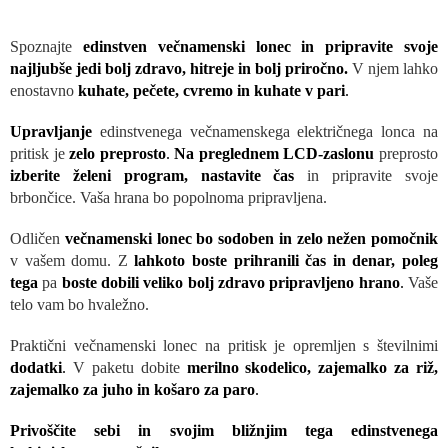
Spoznajte
edinstven večnamenski lonec in pripravite svoje
najljubše jedi bolj zdravo, hitreje in bolj priročno.
V njem lahko
enostavno
kuhate, pečete, cvremo in kuhate v pari
.
Upravljanje
edinstvenega večnamenskega električnega lonca na
pritisk je
zelo preprosto
.
Na preglednem LCD-zaslonu
preprosto
izberite želeni program, nastavite čas
in pripravite svoje
brbončice. Vaša hrana bo popolnoma pripravljena.
Odličen
večnamenski lonec bo sodoben in zelo nežen pomočnik
v vašem domu. Z
lahkoto boste prihranili čas in denar, poleg
tega
pa
boste dobili veliko bolj zdravo pripravljeno hrano
.
Vaše
telo vam bo hvaležno.
Praktični večnamenski lonec na pritisk je opremljen s številnimi
dodatki
.
V paketu dobite
merilno skodelico, zajemalko za riž,
zajemalko za juho in košaro za paro
.
Privoščite sebi in svojim bližnjim tega edinstvenega