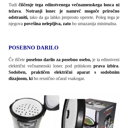
Tudi
čiščenje tega edinstvenega večnamenskega lonca ni
težava
.
Notranji lonec je namreč mogoče priročno
odstraniti,
tako da ga lahko preprosto operete. Poleg tega je
njegova
površina nelepljiva, zato
bo umazanija minimalna.
POSEBNO DARILO
Če iščete
posebno darilo za posebno osebo,
je ta edinstveni
električni večnamenski lonec pod pritiskom
prava izbira
.
Sodoben, praktičen električni aparat s sodobnim
dizajnom, ki
bo resnično očaral vsakogar.