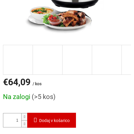
€64,09
/ kos
Cena
Na zalogi
(>5 kos)
mere:
Dodaj v košarico