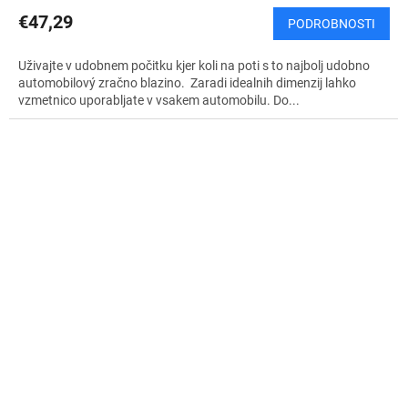
€47,29
PODROBNOSTI
Uživajte v udobnem počitku kjer koli na poti s to najbolj udobno
automobilový zračno blazino. Zaradi idealnih dimenzij lahko
vzmetnico uporabljate v vsakem automobilu. Do...