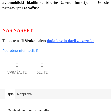
avtomobilski hladilnik, izberite želeno funkcijo in že ste
pripravljeni za vožnjo.
NAŠ NASVET
Tu boste našli
široko
paleto
dodatkov in daril za voznike
.
Podrobne informacije
VPRAŠAJTE
DELITE
Opis
Razprava
Podroben opis izdelka