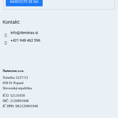
NAROČITE SE NA
Kontakt:
info
@
deminas.si
+421 948 462 596
Naturzon s.r.o.
Tolstého 3237/13
058 01 Poprad
Slovenská republika
IČO: 52131050
DIČ: 2120901948
IČ DPH: SK2120901948