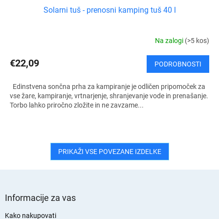
Solarni tuš - prenosni kamping tuš 40 l
Na zalogi
(>5 kos)
€22,09
PODROBNOSTI
Edinstvena sončna prha za kampiranje je odličen pripomoček za
vse žare, kampiranje, vrtnarjenje, shranjevanje vode in prenašanje.
Torbo lahko priročno zložite in ne zavzame...
PRIKAŽI VSE POVEZANE IZDELKE
S
p
Informacije za vas
o
d
Kako nakupovati