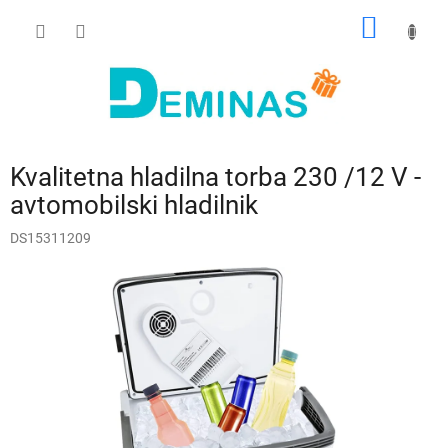
Preskoči
NAKUP
na
vsebino
VOZIČ
Kvalitetna hladilna torba 230 /12 V -
avtomobilski hladilnik
DS15311209