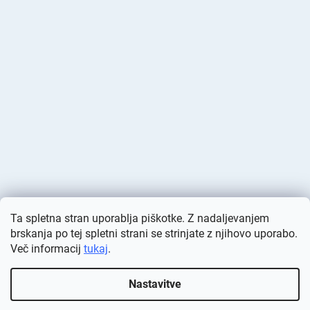
Ta spletna stran uporablja piškotke. Z nadaljevanjem
brskanja po tej spletni strani se strinjate z njihovo uporabo.
Več informacij
tukaj
.
Ustvaril Shoptet
Nastavitve
Avtorske pravice 2026
Deminas
. Vse pravice pridržane.
Urejanje