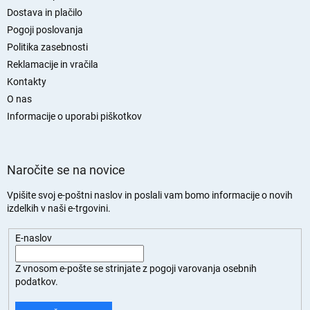
n
Dostava in plačilo
j
Pogoji poslovanja
a
Politika zasebnosti
s
Reklamacije in vračila
t
Kontakty
r
O nas
a
n
Informacije o uporabi piškotkov
Naročite se na novice
Vpišite svoj e-poštni naslov in poslali vam bomo informacije o novih
izdelkih v naši e-trgovini.
E-naslov
Z vnosom e-pošte se strinjate z
pogoji varovanja osebnih
podatkov.