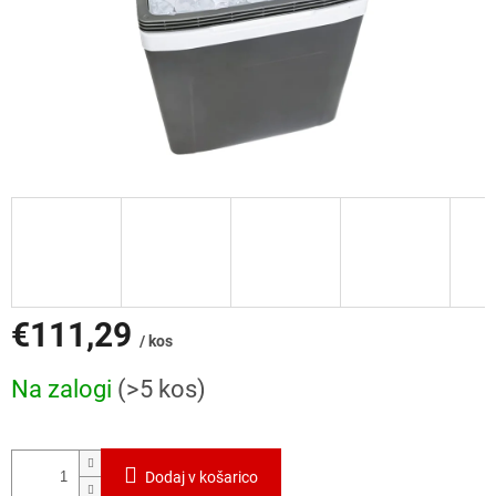
€111,29
/ kos
Cena
Na zalogi
(>5 kos)
mere:
Dodaj v košarico