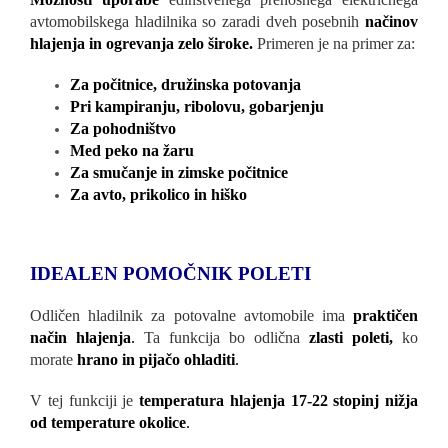
avtomobilskega hladilnika so zaradi dveh posebnih
načinov
hlajenja in ogrevanja zelo široke.
Primeren je na primer za:
Za počitnice, družinska potovanja
Pri kampiranju, ribolovu, gobarjenju
Za pohodništvo
Med peko na žaru
Za smučanje in zimske počitnice
Za avto, prikolico in hiško
IDEALEN POMOČNIK POLETI
Odličen hladilnik za potovalne avtomobile ima
praktičen
način hlajenja
.
Ta funkcija bo odlična
zlasti poleti,
ko
morate
hrano in pijačo ohladiti
.
V tej funkciji je
temperatura hlajenja 17-22 stopinj nižja
od temperature okolice
.