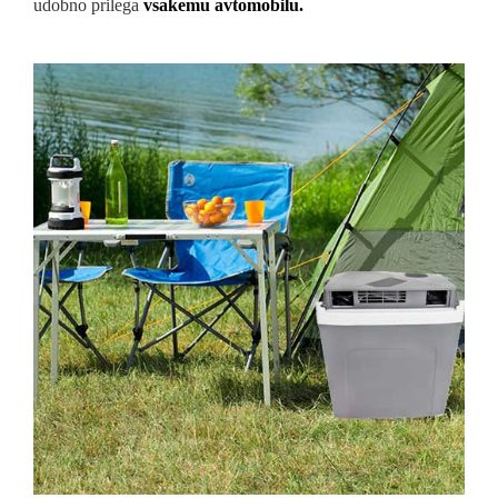
udobno prilega
vsakemu avtomobilu.