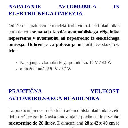
NAPAJANJE AVTOMOBILA IN
ELEKTRIČNEGA OMREŽJA
Odličen in praktičen termoelektrični avtomobilski hladilnik s
termostatom
se napaja iz vtiča avtomobilskega vžigalnika
neposredno v avtomobilu ali neposredno iz električnega
omrežja. Odličen
je za
potovanja in
počitnice skozi
vse
leto
.
Napajanje avtomobilskega polnilnika: 12 V / 43 W
omrežna moč: 230 V / 57 W
PRAKTIČNA VELIKOST
AVTOMOBILSKEGA HLADILNIKA
Ta praktični prenosni električni avtomobilski hladilnik je zelo
dobra rešitev za družinska potovanja in počitnice. Ima
veliko
prostornino do 28 litrov
.
Z dimenzijami
28 x 42 x 40 cm
se