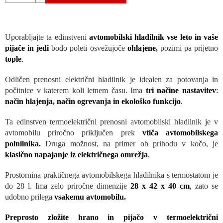
Uporabljajte ta edinstveni
avtomobilski hladilnik vse leto in vaše
pijače in jedi
bodo poleti osvežujoče
ohlajene,
pozimi pa prijetno
tople
.
Odličen prenosni električni hladilnik je idealen za potovanja in
počitnice v katerem koli letnem času. Ima
tri načine nastavitev
:
način hlajenja, način ogrevanja in ekološko funkcijo
.
Ta edinstven termoelektrični prenosni avtomobilski hladilnik je v
avtomobilu priročno priključen prek
vtiča avtomobilskega
polnilnika
.
Druga možnost, na primer ob prihodu v kočo, je
klasično napajanje iz električnega omrežja
.
Prostornina praktičnega avtomobilskega hladilnika s termostatom je
do 28 l. Ima zelo priročne dimenzije
28 x 42 x 40 cm
,
zato se
udobno prilega
vsakemu avtomobilu.
Preprosto zložite hrano in pijačo v termoelektrični