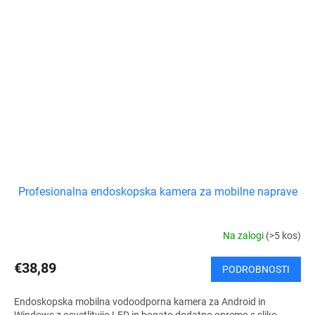
Profesionalna endoskopska kamera za mobilne naprave
Na zalogi
(>5 kos)
€38,89
PODROBNOSTI
Endoskopska mobilna vodoodporna kamera za Android in
Windows z osvetlitvijo LED in bogato dodatno opremo s sliko