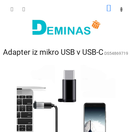
Preskoči
NAKUP
na
vsebino
VOZIČ
Adapter iz mikro USB v USB-C
DS54869719