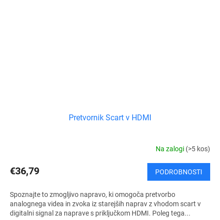
Pretvornik Scart v HDMI
Na zalogi
(>5 kos)
€36,79
PODROBNOSTI
Spoznajte to zmogljivo napravo, ki omogoča pretvorbo
analognega videa in zvoka iz starejših naprav z vhodom scart v
digitalni signal za naprave s priključkom HDMI. Poleg tega...