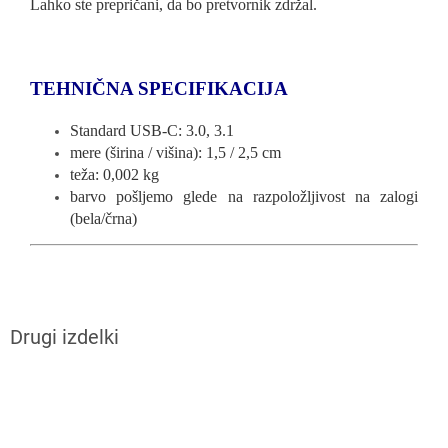
Lahko ste prepričani, da bo pretvornik zdržal.
TEHNIČNA SPECIFIKACIJA
Standard USB-C: 3.0, 3.1
mere (širina / višina): 1,5 / 2,5 cm
teža: 0,002 kg
barvo pošljemo glede na razpoložljivost na zalogi
(bela/črna)