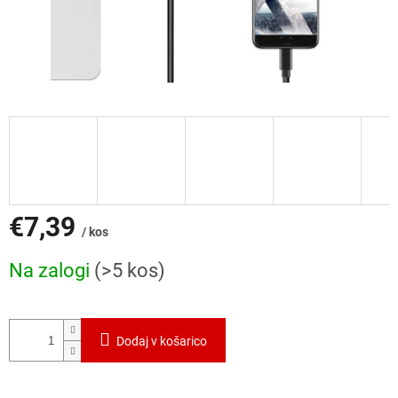
€7,39
/ kos
Cena
Na zalogi
(>5 kos)
mere:
Dodaj v košarico