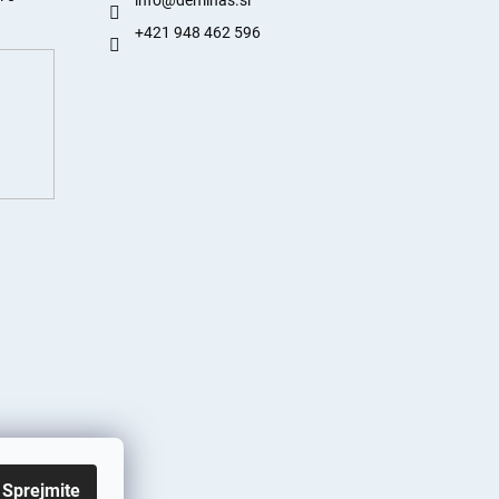
info
@
deminas.si
+421 948 462 596
Sprejmite