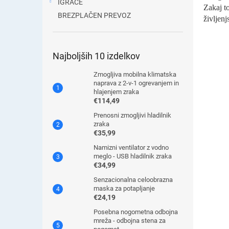
IGRAČE
Zakaj t
BREZPLAČEN PREVOZ
življen
Najboljših 10 izdelkov
Zmogljiva mobilna klimatska
naprava z 2-v-1 ogrevanjem in
hlajenjem zraka
€114,49
Prenosni zmogljivi hladilnik
zraka
€35,99
Namizni ventilator z vodno
meglo - USB hladilnik zraka
€34,99
Senzacionalna celoobrazna
maska ​​za potapljanje
€24,19
Posebna nogometna odbojna
mreža - odbojna stena za