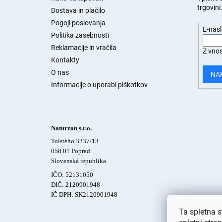
trgovini
n
Dostava in plačilo
j
Pogoji poslovanja
E-nas
a
Politika zasebnosti
s
Reklamacije in vračila
Z vnos
t
Kontakty
r
O nas
a
NA
n
Informacije o uporabi piškotkov
Naturzon s.r.o.
Tolstého 3237/13
058 01 Poprad
Slovenská republika
IČO: 52131050
DIČ: 2120901948
IČ DPH: SK2120901948
Ta spletna s