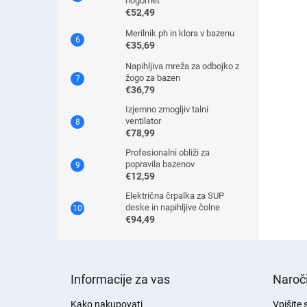
nogomet
€52,49
Merilnik ph in klora v bazenu
€35,69
Napihljiva mreža za odbojko z
žogo za bazen
€36,79
Izjemno zmogljiv talni
ventilator
€78,99
Profesionalni obliži za
popravila bazenov
€12,59
Električna črpalka za SUP
deske in napihljive čolne
€94,49
S
p
Informacije za vas
Naroči
o
d
Kako nakupovati
Vpišite 