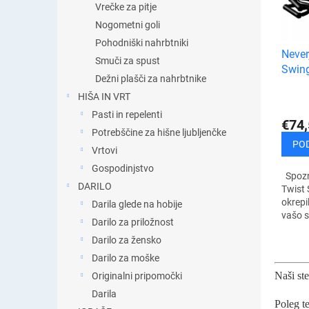
a
Vrečke za pitje
i
m
z
Nogometni goli
i
d
Pohodniški nahrbtniki
z
e
Never
d
Smuči za spust
l
Swing
e
Dežni plašči za nahrbtnike
k
l
HIŠA IN VRT
o
k
v
Pasti in repelenti
o
€74,
Potrebščine za hišne ljubljenčke
v
PO
Vrtovi
Gospodinjstvo
Spozna
DARILO
Twist 
okrepil
Darila glede na hobije
vašo s
Darilo za priložnost
pripra
Darilo za žensko
vadbe
telova
Darilo za moške
Naši ste
Originalni pripomočki
Darila
Poleg t