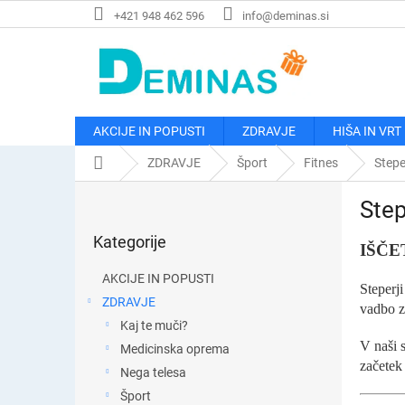
Preskoči
+421 948 462 596
info@deminas.si
na
vsebino
AKCIJE IN POPUSTI
ZDRAVJE
HIŠA IN VRT
Domača
ZDRAVJE
Šport
Fitnes
Stepe
stran
S
Step
t
Preskoči
r
Kategorije
kategorije
a
IŠČE
n
AKCIJE IN POPUSTI
s
Steperji
ZDRAVJE
k
vadbo z
Kaj te muči?
a
V naši 
v
Medicinska oprema
začetek
r
Nega telesa
s
Šport