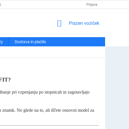
NJA
POLITIKA ZASEBNOSTI
REKLAMACIJE IN VRAČILA
Prijava
KO
NAKUPOVALNI
Prazen voziček
VOZIČEK
ty
Dostava in plačilo
FIT?
 gibanje pri vzpenjanju po stopnicah in zagotavljajo
h znamk. Ne glede na to, ali iščete osnovni model za