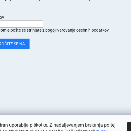
.
lov
om e-pošte se strinjate z
pogoji varovanja osebnih podatkov.
ROČITE SE NA
tran uporablja piškotke. Z nadaljevanjem brskanja po tej