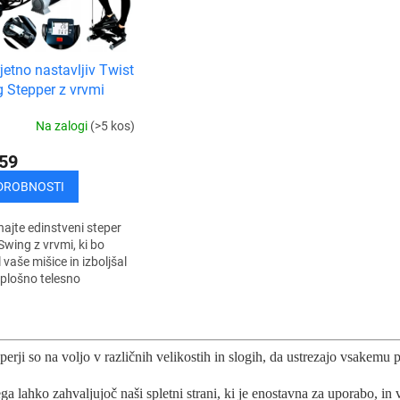
jetno nastavljiv Twist
 Stepper z vrvmi
Na zalogi
(>5 kos)
59
DROBNOSTI
jte edinstveni steper
Swing z vrvmi, ki bo
 vaše mišice in izboljšal
plošno telesno
vljenost. Sodobno
no napravo, primerno za
K
dnico,...
o
n
perji so na voljo v različnih velikostih in slogih, da ustrezajo vsakemu 
t
r
ega lahko zahvaljujoč naši spletni strani, ki je enostavna za uporabo, i