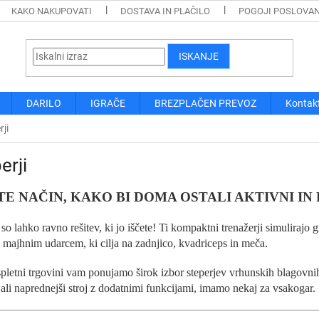
KAKO NAKUPOVATI
DOSTAVA IN PLAČILO
POGOJI POSLOVA
ISKANJE
DARILO
IGRAČE
BREZPLAČEN PREVOZ
Kontak
rji
erji
TE NAČIN, KAKO BI DOMA OSTALI AKTIVNI IN 
 so lahko ravno rešitev, ki jo iščete! Ti kompaktni trenažerji simulirajo
 majhnim udarcem, ki cilja na zadnjico, kvadriceps in meča.
spletni trgovini vam ponujamo širok izbor steperjev vrhunskih blagovni
 ali naprednejši stroj z dodatnimi funkcijami, imamo nekaj za vsakogar.