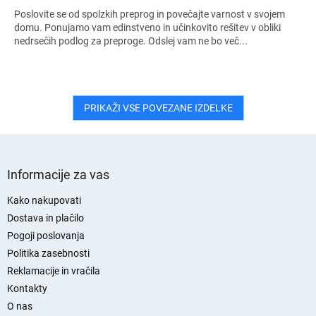
Poslovite se od spolzkih preprog in povečajte varnost v svojem
domu. Ponujamo vam edinstveno in učinkovito rešitev v obliki
nedrsečih podlog za preproge. Odslej vam ne bo več...
PRIKAŽI VSE POVEZANE IZDELKE
S
p
Informacije za vas
o
d
Kako nakupovati
n
Dostava in plačilo
j
Pogoji poslovanja
a
Politika zasebnosti
s
Reklamacije in vračila
t
Kontakty
r
O nas
a