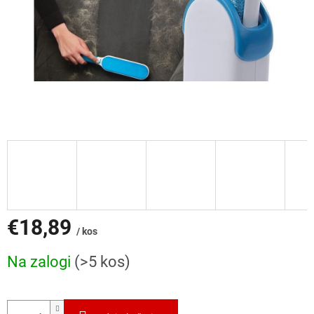
€18,89
/ kos
Cena
Na zalogi
(>5 kos)
mere: