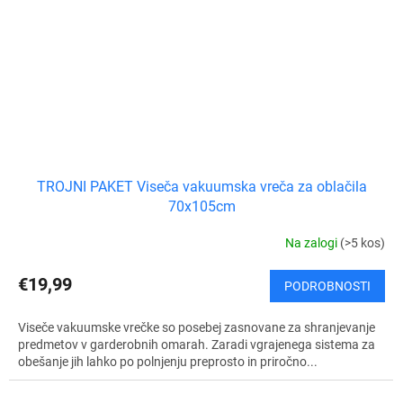
TROJNI PAKET Viseča vakuumska vreča za oblačila
70x105cm
Na zalogi
(>5 kos)
€19,99
PODROBNOSTI
Viseče vakuumske vrečke so posebej zasnovane za shranjevanje
predmetov v garderobnih omarah. Zaradi vgrajenega sistema za
obešanje jih lahko po polnjenju preprosto in priročno...