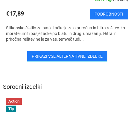
€17,89
PODROBNOSTI
Silikonsko čistilo za pasje tačke je zelo priročna in hitra rešitev, ko
morate umiti pasje tačke po blatu in drugi umazaniji. Hitra in
priročna rešitev ne le za vas, temveč tudi...
PRIKAŽI VSE ALTERNATIVNE IZDELKE
Sorodni izdelki
Action
Tip