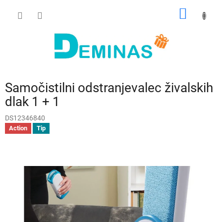
Preskoči
NAKUP
na
vsebino
VOZIČ
Samočistilni odstranjevalec živalskih
dlak 1 + 1
DS12346840
Action
Tip