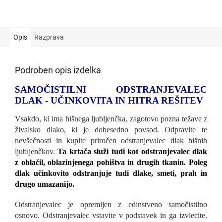
Opis
Razprava
Podroben opis izdelka
SAMOČISTILNI ODSTRANJEVALEC
DLAK - UČINKOVITA IN HITRA
REŠITEV
Vsakdo, ki ima hišnega ljubljenčka, zagotovo pozna težave z
živalsko dlako, ki je dobesedno povsod. Odpravite te
nevšečnosti in kupite priročen odstranjevalec dlak hišnih
ljubljenčkov.
Ta krtača služi tudi kot odstranjevalec dlak
z oblačil, oblazinjenega pohištva in drugih tkanin. Poleg
dlak učinkovito odstranjuje tudi dlake, smeti, prah in
drugo umazanijo.
Odstranjevalec je opremljen z edinstveno samočistilno
osnovo. Odstranjevalec vstavite v podstavek in ga izvlecite.