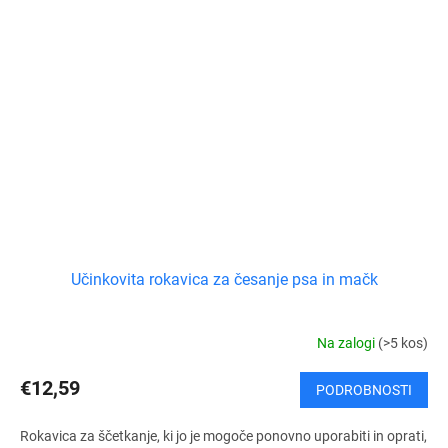
Učinkovita rokavica za česanje psa in mačk
Na zalogi
(>5 kos)
€12,59
PODROBNOSTI
Rokavica za ščetkanje, ki jo je mogoče ponovno uporabiti in oprati,