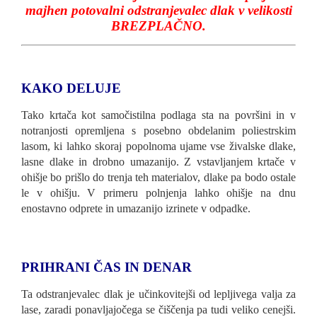
majhen potovalni odstranjevalec dlak v velikosti
BREZPLAČNO
.
KAKO DELUJE
Tako krtača kot samočistilna podlaga sta na površini in v
notranjosti opremljena s posebno obdelanim poliestrskim
lasom, ki lahko skoraj popolnoma ujame vse živalske dlake,
lasne dlake in drobno umazanijo. Z vstavljanjem krtače v
ohišje bo prišlo do trenja teh materialov, dlake pa bodo ostale
le v ohišju. V primeru polnjenja lahko ohišje na dnu
enostavno odprete in umazanijo izrinete v odpadke.
PRIHRANI ČAS IN DENAR
Ta odstranjevalec dlak je učinkovitejši od lepljivega valja za
lase, zaradi ponavljajočega se čiščenja pa tudi veliko cenejši.