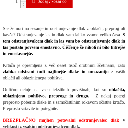
Dodaj v košarico
Ste že nori na sesanje in odstranjevanje dlak z oblačil, preprog ali
kavča? Odstranjevanje las in dlak vam lahko vzame veliko časa.
S
tem odstranjevalcem dlak in las vam bo odstranjevanje dlak in
las postalo povsem enostavno. Čiščenje še nikoli ni bilo hitrejše
in enostavnejše.
Krtača je opremljena z več deset tisoč drobnimi ščetinami, zato
zlahka odstrani tudi najfinejše dlake in umazanijo
z vaših
oblačil ali oblazinjenega pohištva.
Odlično deluje na vseh tekstilnih površinah, kot so
oblačila,
oblazinjeno pohištvo, preproge in drugo.
Z nekaj potegi
preprosto poberite dlake in s samočistilnim rokavom očistite krtačo.
Preprosto vstavite in potegnite.
BREZPLAČNO majhen potovalni odstranjevalec dlak
v
velikosti z
vsakim odstranjevalcem dlak.