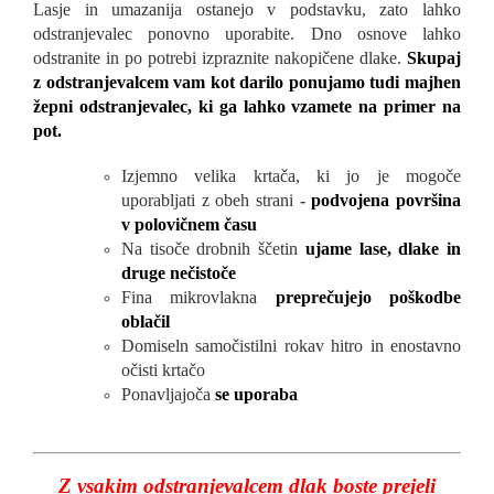
Lasje in umazanija ostanejo v podstavku, zato lahko
odstranjevalec ponovno uporabite. Dno osnove lahko
odstranite in po potrebi izpraznite nakopičene dlake.
Skupaj
z odstranjevalcem vam kot darilo ponujamo tudi majhen
žepni odstranjevalec, ki ga lahko vzamete na primer na
pot.
Izjemno velika krtača, ki jo je mogoče
uporabljati z obeh strani
-
podvojena površina
v polovičnem
času
Na tisoče drobnih ščetin
ujame lase, dlake in
druge nečistoče
Fina mikrovlakna
preprečujejo poškodbe
oblačil
Domiseln samočistilni rokav hitro in enostavno
očisti krtačo
Ponavljajoča
se uporaba
Z vsakim odstranjevalcem dlak boste prejeli