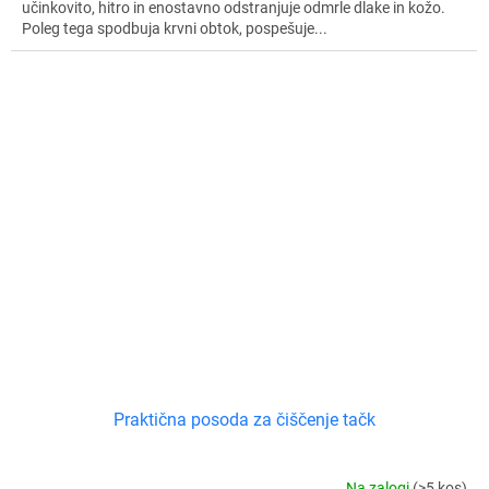
učinkovito, hitro in enostavno odstranjuje odmrle dlake in kožo.
Poleg tega spodbuja krvni obtok, pospešuje...
Praktična posoda za čiščenje tačk
Na zalogi
(>5 kos)