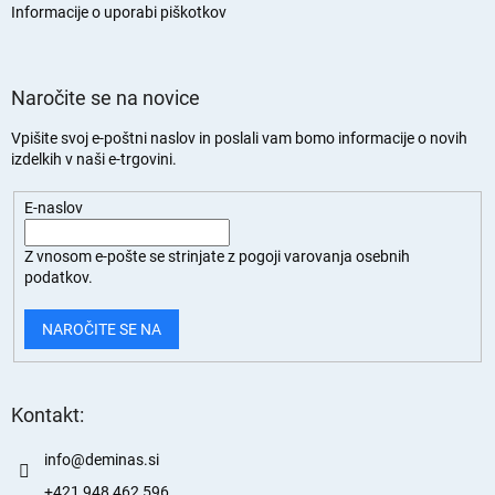
n
Informacije o uporabi piškotkov
Naročite se na novice
Vpišite svoj e-poštni naslov in poslali vam bomo informacije o novih
izdelkih v naši e-trgovini.
E-naslov
Z vnosom e-pošte se strinjate z
pogoji varovanja osebnih
podatkov.
NAROČITE SE NA
Kontakt:
info
@
deminas.si
+421 948 462 596