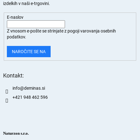
izdelkih v naši e-trgovini.
E-naslov
Z vnosom e-pošte se strinjate z
pogoji varovanja osebnih
podatkov.
NAROČITE SE NA
Kontakt:
info
@
deminas.si
+421 948 462 596
Naturzon s.r.o.