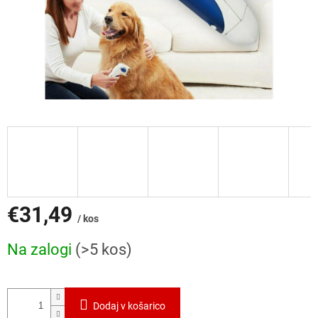
€31,49
/ kos
Cena
Na zalogi
(>5 kos)
mere:
Dodaj v košarico