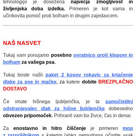
tehnologijo je dosežena
največja zmogljivost in
življenjska doba izdelka.
Primeren je kot varna in
učinkovita pomoč proti bolham in drugim zajedavcem.
NAŠ NASVET
Tukaj vam ponujamo
posebno
ovratnico proti klopom in
bolham
za vašega psa.
Tukaj boste našli
paket 2 kosov rokavic za
krtačenje
dlake za pse in mačke
, za
katere
dobite
BREZPLAČNO
DOSTAVO
Če imate hišnega ljubljenčka, je ta
samočistilni
odstranjevalec dlak za hišne ljubljenčke
dobesedno
obvezen pripomoček
. Prihranil vam bo živce, čas in denar.
Za
enostavno in hitro čiščenje
je primeren
mop
z
razpršilnikom
s katerim lahko nemudoma očistite vsak