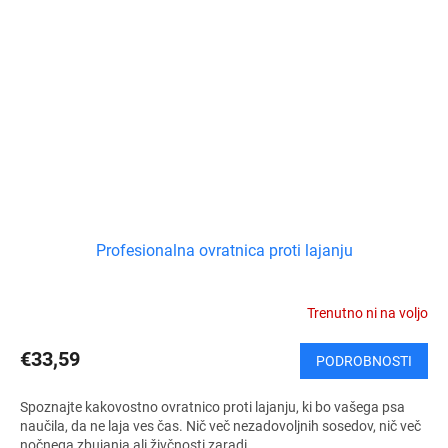
Profesionalna ovratnica proti lajanju
Trenutno ni na voljo
€33,59
PODROBNOSTI
Spoznajte kakovostno ovratnico proti lajanju, ki bo vašega psa
naučila, da ne laja ves čas. Nič več nezadovoljnih sosedov, nič več
nočnega zbujanja ali živčnosti zaradi...