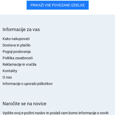
PRIKAŽI VSE POVEZANE IZDELKE
S
p
Informacije za vas
o
d
Kako nakupovati
n
Dostava in plačilo
j
Pogoji poslovanja
a
Politika zasebnosti
s
Reklamacije in vračila
t
Kontakty
r
O nas
a
n
Informacije o uporabi piškotkov
Naročite se na novice
Vpišite svoj e-poštni naslov in poslali vam bomo informacije o novih