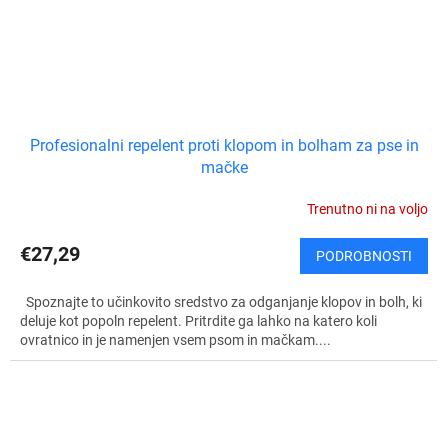
Profesionalni repelent proti klopom in bolham za pse in
mačke
Trenutno ni na voljo
€27,29
PODROBNOSTI
Spoznajte to učinkovito sredstvo za odganjanje klopov in bolh, ki
deluje kot popoln repelent. Pritrdite ga lahko na katero koli
ovratnico in je namenjen vsem psom in mačkam....