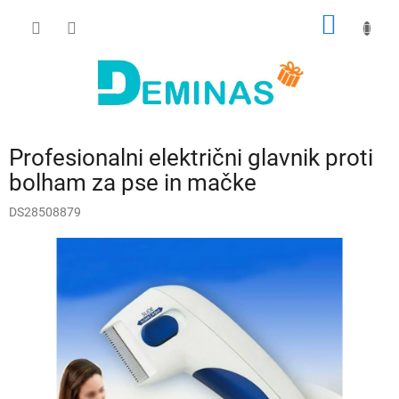
Preskoči
NAKUP
na
vsebino
VOZIČ
Profesionalni električni glavnik proti
bolham za pse in mačke
DS28508879