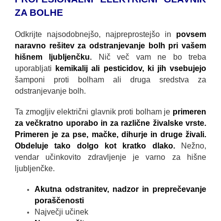
ZA BOLHE
Odkrijte najsodobnejšo, najpreprostejšo in
povsem
naravno rešitev za odstranjevanje bolh pri vašem
hišnem ljubljenčku
.
Nič več vam ne bo treba
uporabljati
kemikalij ali pesticidov, ki jih vsebujejo
šamponi proti bolham ali druga sredstva za
odstranjevanje bolh.
Ta zmogljiv električni glavnik proti bolham je
primeren
za večkratno uporabo in za različne živalske vrste.
Primeren je za pse, mačke, dihurje in druge živali.
Obdeluje tako dolgo kot kratko dlako.
Nežno,
vendar učinkovito zdravljenje je varno za hišne
ljubljenčke.
Akutna odstranitev, nadzor in preprečevanje
poraščenosti
Največji učinek