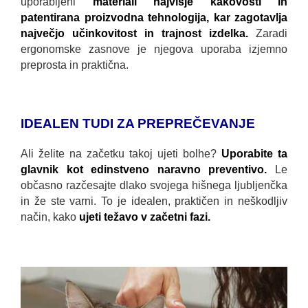
uporabljeni
materiali najvišje kakovosti in
patentirana proizvodna tehnologija, kar zagotavlja
največjo učinkovitost in trajnost izdelka.
Zaradi
ergonomske zasnove je njegova uporaba izjemno
preprosta in praktična.
IDEALEN TUDI ZA PREPREČEVANJE
Ali želite na začetku takoj ujeti bolhe?
Uporabite ta
glavnik kot edinstveno naravno preventivo.
Le
občasno razčesajte dlako svojega hišnega ljubljenčka
in že ste varni. To je idealen, praktičen in neškodljiv
način, kako
ujeti težavo v začetni fazi.