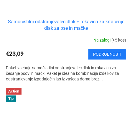
Samočistilni odstranjevalec dlak + rokavica za krtačenje
dlak za pse in mačke
Na zalogi
(>5 kos)
€23,09
PODROBNOSTI
Paket vsebuje samočistilni odstranjevalec dlak in rokavico za
česanje psov in mačk. Paket je idealna kombinacija izdelkov za
odstranjevanje izpadajočih las iz vašega doma brez...
Action
Tip