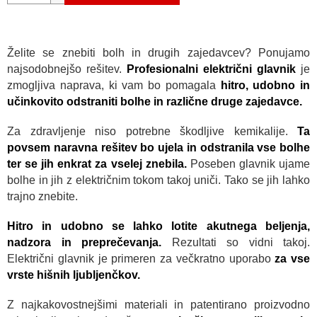
Želite se znebiti bolh in drugih zajedavcev? Ponujamo
najsodobnejšo rešitev.
Profesionalni električni glavnik
je
zmogljiva naprava, ki vam bo pomagala
hitro, udobno in
učinkovito odstraniti bolhe in različne druge zajedavce.
Za zdravljenje niso potrebne škodljive kemikalije.
Ta
povsem naravna rešitev bo ujela in odstranila vse bolhe
ter se jih enkrat za vselej znebila.
Poseben glavnik ujame
bolhe in jih z električnim tokom takoj uniči. Tako se jih lahko
trajno znebite.
Hitro in udobno se lahko lotite akutnega beljenja,
nadzora in preprečevanja.
Rezultati so vidni takoj.
Električni glavnik je primeren za večkratno uporabo
za vse
vrste hišnih ljubljenčkov.
Z najkakovostnejšimi materiali in patentirano proizvodno