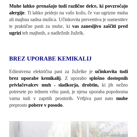
Muhe lahko prenašajo tudi različne delce, ki povzročajo
alergije
.
Ti lahko pridejo na vašo kožo, če vas ugrizne muha
ali majhna sadna mušica. Učinkovita preventiva je namestitev
te praktične pasti za muhe, ki
vas zanesljivo zaščiti pred
ugrizi
teh majhnih, a nadležnih žuželk.
BREZ UPORABE KEMIKALIJ
Edinstvena električna past za žuželke je
učinkovita tudi
brez uporabe kemikalij
.
Z uporabo
splošno dostopnih
privlačevalcev muh - sladkorja, drobtin,
ki jih nežno
potresete po trdnem vrhu pasti, je njena uporaba popolnoma
varna tudi v zaprtih prostorih. Vrtljiva past nato
muhe
preprosto
pobere v posodo
.