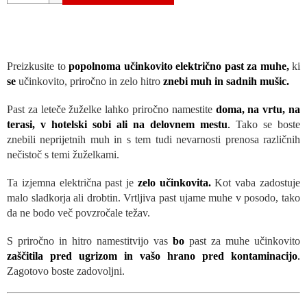
Preizkusite to
popolnoma učinkovito električno past za muhe,
ki
se
učinkovito, priročno in zelo hitro
znebi muh in sadnih mušic.
Past za leteče žuželke lahko priročno namestite
doma, na vrtu, na
terasi, v hotelski sobi ali na delovnem mestu
.
Tako se boste
znebili neprijetnih muh in s tem tudi nevarnosti prenosa različnih
nečistoč s temi žuželkami.
Ta izjemna električna past je
zelo učinkovita
.
Kot vaba zadostuje
malo sladkorja ali drobtin. Vrtljiva past ujame muhe v posodo, tako
da ne bodo več povzročale težav.
S priročno in hitro namestitvijo vas
bo
past za muhe učinkovito
zaščitila pred ugrizom in vašo hrano pred kontaminacijo
.
Zagotovo boste zadovoljni.