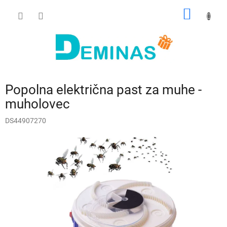
Preskoči
NAKUP
na
vsebino
VOZIČ
Popolna električna past za muhe -
muholovec
DS44907270