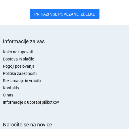
PRIKAŽI VSE POVEZANE IZDELKE
S
p
Informacije za vas
o
d
Kako nakupovati
n
Dostava in plačilo
j
Pogoji poslovanja
a
Politika zasebnosti
s
Reklamacije in vračila
t
Kontakty
r
O nas
a
n
Informacije o uporabi piškotkov
Naročite se na novice