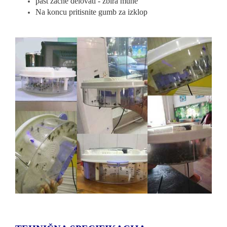
past začne delovati - zbira muhe
Na koncu pritisnite gumb za izklop