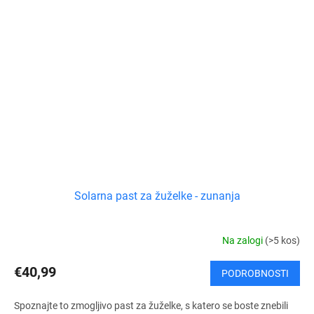
Solarna past za žuželke - zunanja
Na zalogi
(>5 kos)
€40,99
PODROBNOSTI
Spoznajte to zmogljivo past za žuželke, s katero se boste znebili