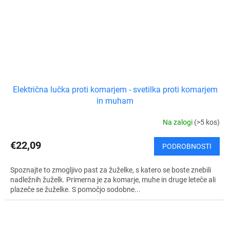
Električna lučka proti komarjem - svetilka proti komarjem
in muham
Na zalogi
(>5 kos)
€22,09
PODROBNOSTI
Spoznajte to zmogljivo past za žuželke, s katero se boste znebili
nadležnih žuželk. Primerna je za komarje, muhe in druge leteče ali
plazeče se žuželke. S pomočjo sodobne...