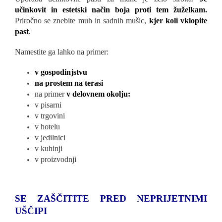
učinkovit in estetski način boja proti tem žuželkam.
Priročno se znebite muh in sadnih mušic,
kjer koli vklopite
past
.
Namestite ga lahko na primer:
v gospodinjstvu
na prostem na terasi
na primer
v delovnem okolju:
v pisarni
v trgovini
v hotelu
v jedilnici
v kuhinji
v proizvodnji
SE ZAŠČITITE PRED NEPRIJETNIMI
UŠČIPI