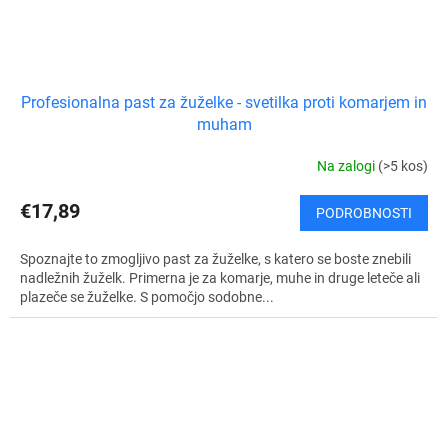
Profesionalna past za žuželke - svetilka proti komarjem in
muham
Na zalogi
(>5 kos)
€17,89
PODROBNOSTI
Spoznajte to zmogljivo past za žuželke, s katero se boste znebili
nadležnih žuželk. Primerna je za komarje, muhe in druge leteče ali
plazeče se žuželke. S pomočjo sodobne...