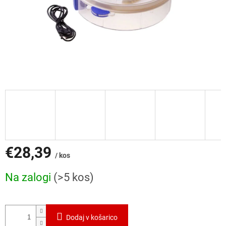
€28,39
/ kos
Cena
Na zalogi
(>5 kos)
mere:
Dodaj v košarico