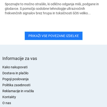
Spoznajte to močno strašilo, ki odlično odganja miši, podgane in
glodavce. S pomočjo sodobne tehnologije ultrazvočnih
frekvenčnih signalov brez hrupa in toksičnosti ščiti veliko...
PRIKAŽI VSE POVEZANE IZDELKE
S
p
Informacije za vas
o
d
Kako nakupovati
n
Dostava in plačilo
j
Pogoji poslovanja
a
Politika zasebnosti
s
Reklamacije in vračila
t
Kontakty
r
O nas
a