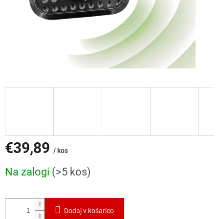
€39,89
/ kos
Cena
Na zalogi
(>5 kos)
mere:
Dodaj v košarico