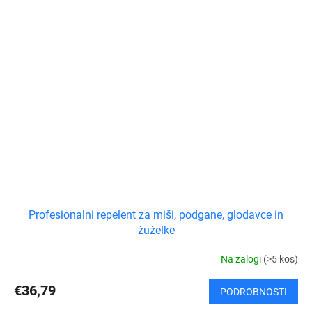
Profesionalni repelent za miši, podgane, glodavce in
žuželke
Na zalogi
(>5 kos)
€36,79
PODROBNOSTI