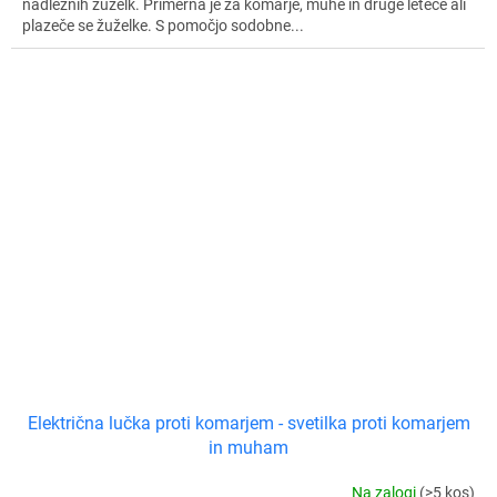
nadležnih žuželk. Primerna je za komarje, muhe in druge leteče ali
plazeče se žuželke. S pomočjo sodobne...
Električna lučka proti komarjem - svetilka proti komarjem
in muham
Na zalogi
(>5 kos)