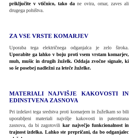
priključite v vtičnico, tako da
ne ovira, omar, zaves ali
drugega pohištva.
ZA VSE VRSTE KOMARJEV
Uporaba tega električnega odganjalca je zelo široka.
Uporabite ga lahko v boju proti vsem vrstam komarjev,
muh, mušic in drugih žuželk. Oddaja zvočne signale, ki
so še posebej nadležni za leteče žuželke.
MATERIALI NAJVIŠJE KAKOVOSTI IN
EDINSTVENA ZASNOVA
Pri izdelavi tega sredstva proti komarjem in žuželkam so bili
uporabljeni materiali najvišje kakovosti in patentirana
zasnova, da bi zagotovili
kar največjo funkcionalnost in
trajnost izdelka. Lahko ste prepričani, da bo odganjalec