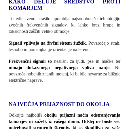
KAKO DELUJE SREDSTVO PROTI
KOMARJEM
To edinstveno strašilo uporablja najsodobnejšo tehnologijo
zvočnih frekvenčnih signalov, ki lahko brez hrupa in
toksičnosti zaščiti veliko območje.
Signali vplivajo na živčni sistem žuželk
.
Povzročajo strah,
tesnobo in pomanjkanje orientacije na terenu.
Frekvenčni signali so
neslišni za ljudi, pse in mačke ter
nimajo dokazanega negativnega vpliva nanje
.
Ne
povzroča nobenih znanih motenj, ki bi bile nevarne za bližnje
električne naprave.
NAJVEČJA PRIJAZNOST DO OKOLJA
Odkrijte najboljši
okolju prijazni način odstranjevanja
komarjev in žuželk iz vašega doma
.
Odslej ne boste več
potrebovali strupenih škropiv, ki so škodljiva za vaše