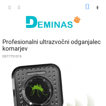
Preskoči
NAKUP
na
vsebino
VOZIČ
Profesionalni ultrazvočni odganjalec
komarjev
DS77751019