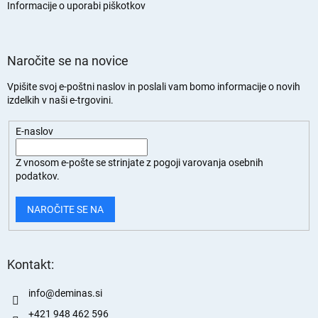
n
Informacije o uporabi piškotkov
Naročite se na novice
Vpišite svoj e-poštni naslov in poslali vam bomo informacije o novih
izdelkih v naši e-trgovini.
E-naslov
Z vnosom e-pošte se strinjate z
pogoji varovanja osebnih
podatkov.
NAROČITE SE NA
Kontakt:
info
@
deminas.si
+421 948 462 596