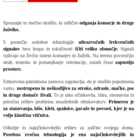
Spoznajte to močno strašilo, ki odlično
odganja komarje in druge
žuželke.
S pomočjo sodobne tehnologije
ultrazvočnih frekvenčnih
signalov
brez hrupa in toksičnosti
ščiti veliko območje.
Signali
vplivajo na živčni sistem komarjev in žuželk. Na terenu povzročijo
strah, tesnobo in pomanjkanje orientacije, zaradi česar
zapustijo
prostore.
Edinstvena patentirana zasnova zagotavlja, da je strašilo popolnoma
varno,
nestrupeno in neškodljivo za otroke, odrasle, mačke, pse
in druge domače živali.
To je tako učinkovita, hitra, enostavna in
priročna rešitev problema nezaželenih obiskovalcev.
Primeren je
za stanovanja, hiše, kleti, spalnice, garaže in povsod, kjer je na
voljo klasična vtičnica.
Odkrijte to najučinkovitejšo rešitev za zaščito svojega doma.
Posebna zvočna tehnologija je ena najučinkovitejših in