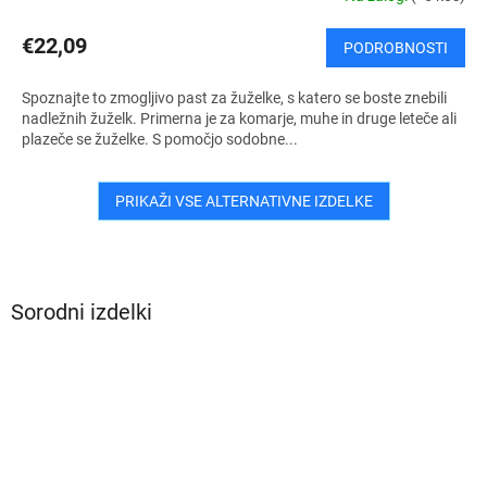
€22,09
PODROBNOSTI
Spoznajte to zmogljivo past za žuželke, s katero se boste znebili
nadležnih žuželk. Primerna je za komarje, muhe in druge leteče ali
plazeče se žuželke. S pomočjo sodobne...
PRIKAŽI VSE ALTERNATIVNE IZDELKE
Sorodni izdelki