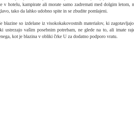
t
ate v hotelu, kampirate ali morate samo zadremati med dolgim ​​letom, n
r
glavo, tako da lahko udobno spite in se zbudite pomlajeni.
o
l
e blazine so izdelane iz visokokakovostnih materialov, ki zagotavljajo
n
 ki ustrezajo vašim posebnim potrebam, ne glede na to, ali imate raje
i
e
enega, kot je blazina v obliki črke U za dodatno podporo vratu.
l
e
m
e
n
t
i
z
a
n
a
š
t
e
v
a
n