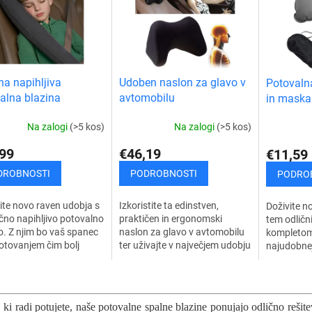
a napihljiva
Udoben naslon za glavo v
Potovaln
alna blazina
avtomobilu
in maska 
SET
Na zalogi
(>5 kos)
Na zalogi
(>5 kos)
99
€46,19
€11,59
DROBNOSTI
PODROBNOSTI
PODRO
te novo raven udobja s
Izkoristite ta edinstven,
Doživite n
ično napihljivo potovalno
praktičen in ergonomski
tem odličn
o. Z njim bo vaš spanec
naslon za glavo v avtomobilu
kompletom
otovanjem čim bolj
ter uživajte v največjem udobju
najudobne
. Pozabite lahko na
med potovanjem v
napihljiva
 in boleč vrat. Posebna...
avtomobilu. S tem naslonom
maska ​​za 
K
za glavo boste...
kompletom
o
n
, ki radi potujete, naše potovalne spalne blazine ponujajo odlično reši