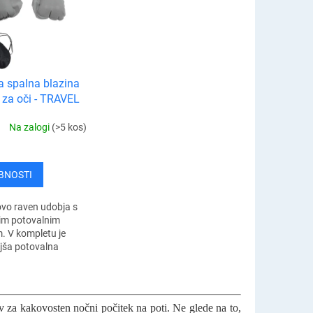
a spalna blazina
​​za oči - TRAVEL
Na zalogi
(>5 kos)
BNOSTI
ovo raven udobja s
im potovalnim
. V kompletu je
jša potovalna
 blazina in udobna
oči. S tem
 boste med...
tev za kakovosten nočni počitek na poti. Ne glede na to,