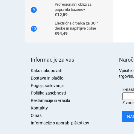
Profesionalni obliži za
popravila bazenov
€12,59
Električna črpalka za SUP
deske in napihljive čolne
€94,49
S
p
Informacije za vas
Naroči
o
d
Kako nakupovati
Vpišite 
trgovini
n
Dostava in plačilo
j
Pogoji poslovanja
E-nas
a
Politika zasebnosti
s
Reklamacije in vračila
Z vnos
t
Kontakty
r
O nas
a
NA
n
Informacije o uporabi piškotkov