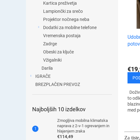
j
Kartica preživetja
n
e
Lampiončki za srečo
a
i
m
Projektor nočnega neba
z
i
Dodatki za mobilne telefone
d
z
Vremenska postaja
Udobn
e
d
potov
l
Zadrge
e
k
Obeski za ključe
l
o
Vžigalniki
k
v
o
€19,
Darila
v
IGRAČE
PO
BREZPLAČEN PREVOZ
Doživi
to odl
blazin
Najboljših 10 izdelkov
med p
udoben
Zmogljiva mobilna klimatska
otrdel
naprava z 2-v-1 ogrevanjem in
hlajenjem zraka
€114,49
Za tiste