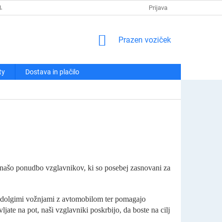
NJA
POLITIKA ZASEBNOSTI
REKLAMACIJE IN VRAČILA
Prijava
KO
NAKUPOVALNI
Prazen voziček
VOZIČEK
ty
Dostava in plačilo
 našo ponudbo vzglavnikov, ki so posebej zasnovani za
 dolgimi vožnjami z avtomobilom ter pomagajo
vljate na pot, naši vzglavniki poskrbijo, da boste na cilj