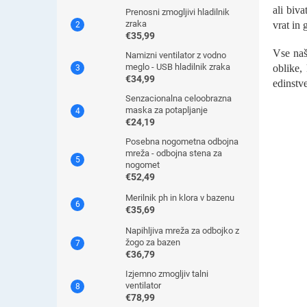
ali biv
Prenosni zmogljivi hladilnik
zraka
vrat in 
€35,99
Vse naš
Namizni ventilator z vodno
meglo - USB hladilnik zraka
oblike,
€34,99
edinstv
Senzacionalna celoobrazna
maska ​​za potapljanje
€24,19
Posebna nogometna odbojna
mreža - odbojna stena za
nogomet
€52,49
Merilnik ph in klora v bazenu
€35,69
Napihljiva mreža za odbojko z
žogo za bazen
€36,79
Izjemno zmogljiv talni
ventilator
€78,99