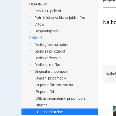
t
HIŠA IN VRT
i
Pasti in repelenti
c
a
Potrebščine za hišne ljubljenčke
Najbo
Vrtovi
Gospodinjstvo
DARILO
Darila glede na hobije
Darilo za priložnost
Darilo za žensko
Darilo za moške
R
Originalni pripomočki
a
Najbol
z
Smešni pripomočki
v
Pripomočki proti stresu
r
Pripomočki
š
USB in računalniški pripomočki
č
S
Blazine
a
e
Okrasne blazine
n
z