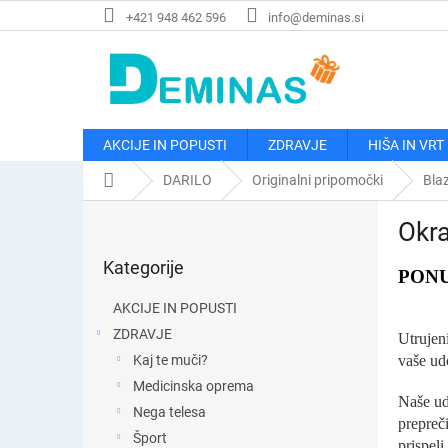
Preskoči
+421 948 462 596
info@deminas.si
na
vsebino
AKCIJE IN POPUSTI
ZDRAVJE
HIŠA IN VRT
Domača
DARILO
Originalni pripomočki
Bla
stran
S
Okra
t
Preskoči
r
Kategorije
kategorije
a
PONU
n
AKCIJE IN POPUSTI
s
ZDRAVJE
Utrujen
k
vaše udo
Kaj te muči?
a
v
Medicinska oprema
Naše ud
r
Nega telesa
prepreči
s
Šport
prispeli