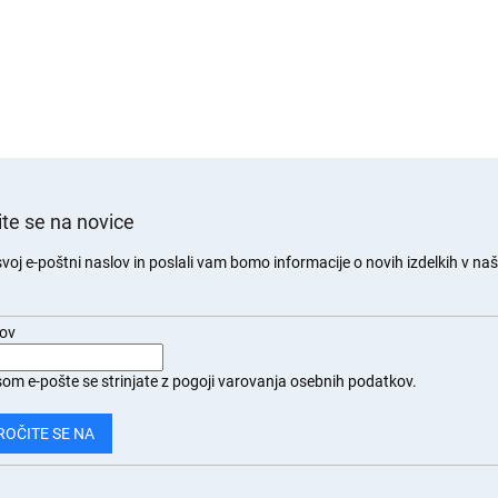
j
e
te se na novice
svoj e-poštni naslov in poslali vam bomo informacije o novih izdelkih v naši
.
lov
om e-pošte se strinjate z
pogoji varovanja osebnih podatkov.
ROČITE SE NA