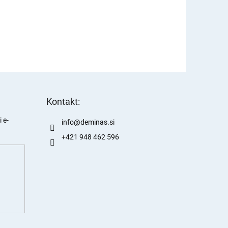
Kontakt:
 e-
info
@
deminas.si
+421 948 462 596