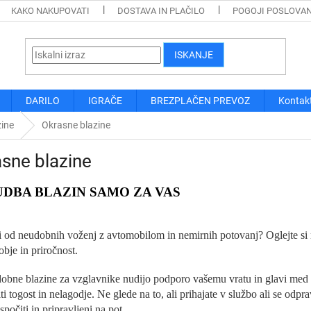
KAKO NAKUPOVATI
DOSTAVA IN PLAČILO
POGOJI POSLOVA
ISKANJE
DARILO
IGRAČE
BREZPLAČEN PREVOZ
Kontak
zine
Okrasne blazine
sne blazine
DBA BLAZIN SAMO ZA VAS
i od neudobnih voženj z avtomobilom in nemirnih potovanj? Oglejte si
bje in priročnost.
obne blazine za vzglavnike nudijo podporo vašemu vratu in glavi med
ti togost in nelagodje. Ne glede na to, ali prihajate v službo ali se odpra
 spočiti in pripravljeni na pot.