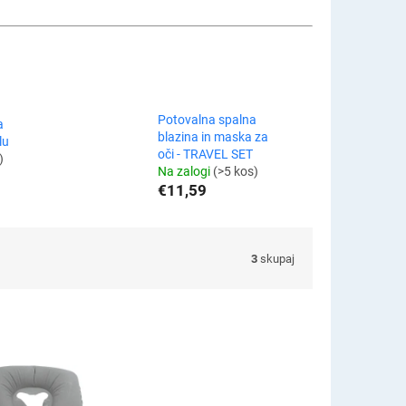
Potovalna spalna
a
blazina in maska ​​za
lu
oči - TRAVEL SET
)
Na zalogi
(>5 kos)
€11,59
3
skupaj