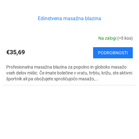
Edinstvena masažna blazina
Na zalogi
(>5 kos)
€35,69
PODROBNOSTI
Profesionalna masažna blazina za popolno in globoko masažo
vseh delov mišic. Če imate bolečine v vratu, hrbtu, križu, ste aktivni
športnik ali pa obožujete sproščujočo masažo,...