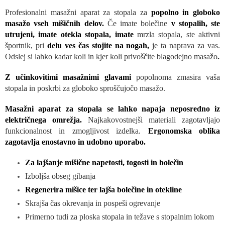
Profesionalni masažni aparat za stopala za
popolno in globoko
masažo vseh mišičnih delov.
Če imate bolečine
v stopalih, ste
utrujeni, imate otekla stopala, imate
mrzla stopala, ste aktivni
športnik, pri
delu ves čas stojite na nogah,
je ta naprava za vas.
Odslej si lahko kadar koli in kjer koli privoščite blagodejno masažo
.
Z učinkovitimi masažnimi glavami
popolnoma zmasira vaša
stopala in poskrbi za globoko sproščujočo masažo.
Masažni aparat za stopala se lahko napaja neposredno iz
električnega omrežja.
Najkakovostnejši materiali zagotavljajo
funkcionalnost in zmogljivost izdelka.
Ergonomska oblika
zagotavlja enostavno in udobno uporabo.
Za lajšanje mišične napetosti, togosti in bolečin
Izboljša obseg gibanja
Regenerira mišice ter lajša bolečine in otekline
Skrajša čas okrevanja in pospeši ogrevanje
Primerno tudi za ploska stopala in težave s stopalnim lokom