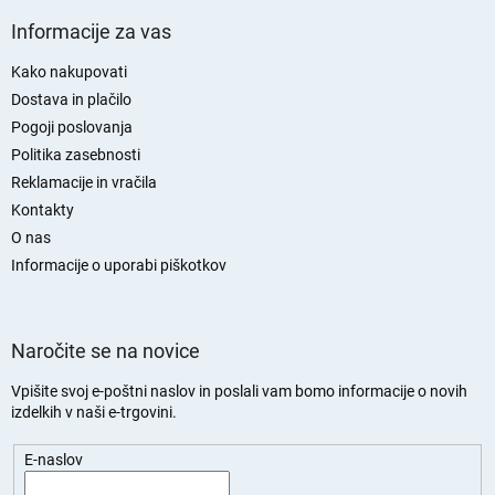
S
p
Informacije za vas
o
d
Kako nakupovati
n
Dostava in plačilo
j
Pogoji poslovanja
a
Politika zasebnosti
s
Reklamacije in vračila
t
Kontakty
r
O nas
a
n
Informacije o uporabi piškotkov
Naročite se na novice
Vpišite svoj e-poštni naslov in poslali vam bomo informacije o novih
izdelkih v naši e-trgovini.
E-naslov