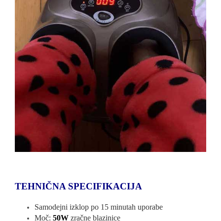
TEHNIČNA SPECIFIKACIJA
Samodejni izklop po 15 minutah uporabe
Moč:
50W
zračne blazinice