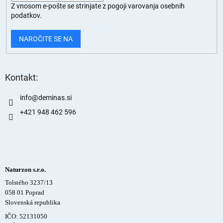
Z vnosom e-pošte se strinjate z
pogoji varovanja osebnih
podatkov.
NAROČITE SE NA
Kontakt:
info
@
deminas.si
+421 948 462 596
Naturzon s.r.o.
Tolstého 3237/13
058 01 Poprad
Slovenská republika
IČO: 52131050