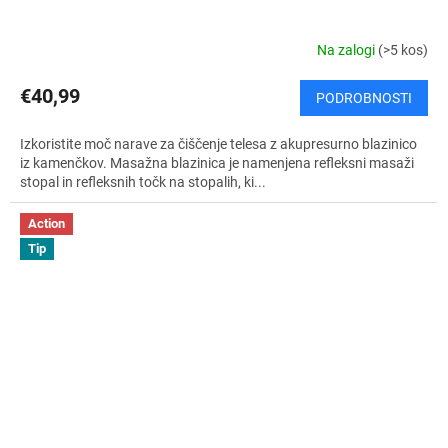
Na zalogi
(>5 kos)
€40,99
PODROBNOSTI
Izkoristite moč narave za čiščenje telesa z akupresurno blazinico
iz kamenčkov. Masažna blazinica je namenjena refleksni masaži
stopal in refleksnih točk na stopalih, ki...
Action
Tip