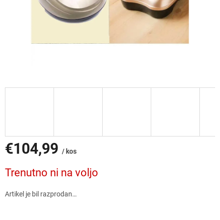
€104,99
/ kos
Cena
Trenutno ni na voljo
mere:
Artikel je bil razprodan…