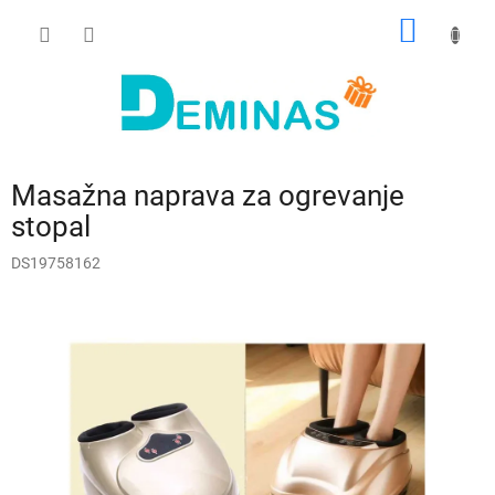
Preskoči
NAKUP
na
vsebino
VOZIČ
Masažna naprava za ogrevanje
stopal
DS19758162