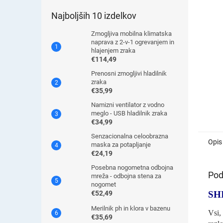
Najboljših 10 izdelkov
Zmogljiva mobilna klimatska
naprava z 2-v-1 ogrevanjem in
hlajenjem zraka
€114,49
Prenosni zmogljivi hladilnik
zraka
€35,99
Namizni ventilator z vodno
meglo - USB hladilnik zraka
€34,99
Senzacionalna celoobrazna
Opis
maska ​​za potapljanje
€24,19
Posebna nogometna odbojna
Pod
mreža - odbojna stena za
nogomet
SH
€52,49
Merilnik ph in klora v bazenu
Vsi
€35,69