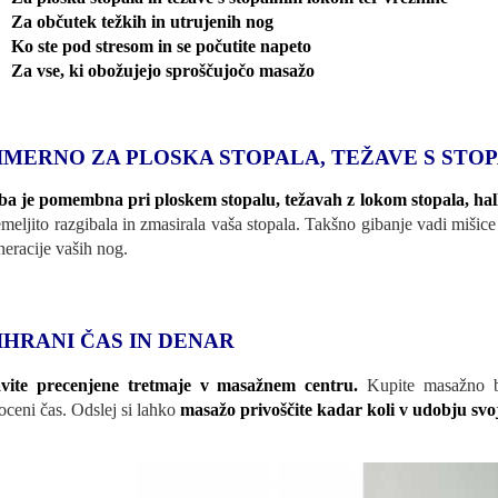
Za občutek težkih in utrujenih nog
Ko ste pod stresom in se počutite napeto
Za vse, ki obožujejo sproščujočo masažo
IMERNO ZA PLOSKA STOPALA, TEŽAVE S STO
a je pomembna pri ploskem stopalu, težavah z lokom stopala, hall
emeljito razgibala in zmasirala vaša stopala. Takšno gibanje vadi mišice
neracije vaših nog.
IHRANI ČAS IN DENAR
vite precenjene tretmaje v masažnem centru.
Kupite masažno bla
oceni čas. Odslej si lahko
masažo privoščite kadar koli v udobju sv