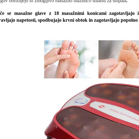
ogov obožujejo to zmogljivo masažno blazinico shiatsu za stopala
.
eče se masažne glave z 18 masažnimi konicami zagotavljajo in
avljajo napetosti, spodbujajo krvni obtok in zagotavljajo popolno 