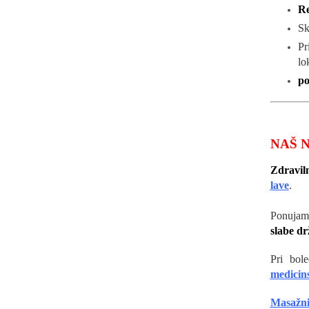
Re
Sk
Pr
lo
po
NAŠ 
Zdravil
lave
.
Ponujam
slabe d
Pri bol
medicin
Masažn