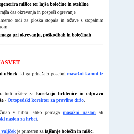
generira mišice ter lajša bolečine in otekline
rajša čas okrevanja in pospeši ogrevanje
imerno tudi za ploska stopala in težave s stopalnim
kom
maga pri okrevanju, poškodbah in bolečinah
NASVET
ni učinek
, ki ga prinašajo posebni
masažni kamni iz
o tudi rešitev za
korekcijo hrbtenice in odpravo
rže
-
Ortopedski korektor za pravilno držo
.
ečinah v hrbtu lahko pomaga
masažni naslon
ali
ski
naslon za hrbet
.
i
valjček
je primeren za
lajšanje bolečin in mišic.