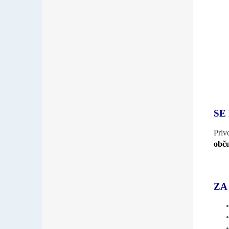
SE
Priv
obču
ZA