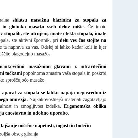
onalna
shiatsu masažna blazinica za stopala za
 in globoko masažo vseh delov mišic.
Če imate
e
v
stopalih, ste utrujeni, imate otekla stopala, imate
pala, ste aktivni športnik, pri
delu ves čas stojite na
je ta naprava za vas. Odslej si lahko kadar koli in kjer
voščite blagodejno masažo
.
inkovitimi masažnimi glavami z infrardečimi
mi točkami
popolnoma zmasira vaša stopala in poskrbi
ko sproščujočo masažo.
 aparat za stopala se lahko napaja neposredno iz
čnega omrežja.
Najkakovostnejši materiali zagotavljajo
alnost in zmogljivost izdelka.
Ergonomska oblika
lja enostavno in udobno uporabo.
 lajšanje mišične napetosti, togosti in bolečin
boljša obseg gibanja