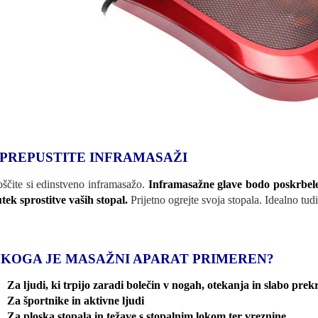
 PREPUSTITE INFRAMASAŽI
oščite si edinstveno inframasažo.
Inframasažne glave bodo poskrbele 
tek sprostitve vaših stopal.
Prijetno ogrejte svoja stopala. Idealno tu
 KOGA JE MASAŽNI APARAT PRIMEREN?
Za ljudi, ki trpijo zaradi bolečin v nogah, otekanja in slabo prek
Za športnike in aktivne ljudi
Za ploska stopala in težave s stopalnim lokom ter vreznine