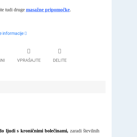
ite tudi druge
masažne pripomočke
.
 informacije
SNI
VPRAŠAJTE
DELITE
 do ljudi s kroničnimi bolečinami,
zaradi številnih