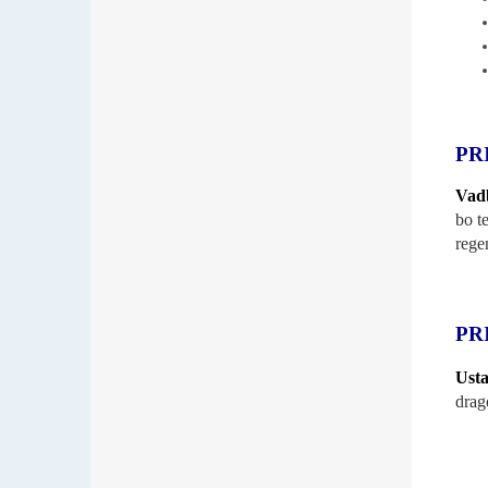
PR
Vadb
bo t
rege
PR
Usta
drag