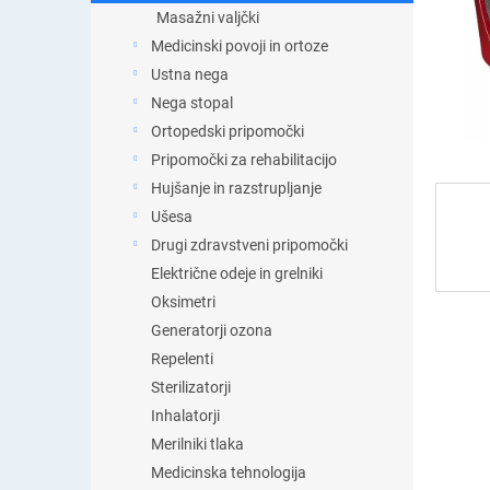
t
Masažni valjčki
i
Medicinski povoji in ortoze
c
a
Ustna nega
Nega stopal
Ortopedski pripomočki
Pripomočki za rehabilitacijo
Hujšanje in razstrupljanje
Ušesa
Drugi zdravstveni pripomočki
Električne odeje in grelniki
Oksimetri
Generatorji ozona
Repelenti
Sterilizatorji
Inhalatorji
Merilniki tlaka
Medicinska tehnologija