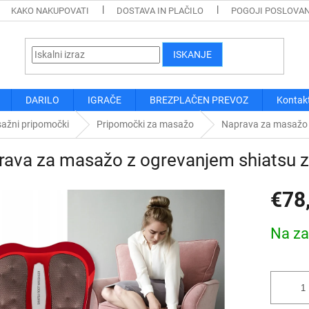
KAKO NAKUPOVATI
DOSTAVA IN PLAČILO
POGOJI POSLOVA
ISKANJE
DARILO
IGRAČE
BREZPLAČEN PREVOZ
Kontak
ažni pripomočki
Pripomočki za masažo
Naprava za masažo 
ava za masažo z ogrevanjem shiatsu z
€78
Cena
Na za
mere: