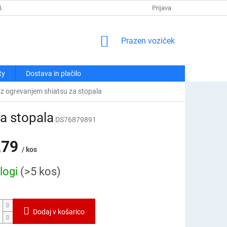
NJA
POLITIKA ZASEBNOSTI
REKLAMACIJE IN VRAČILA
Prijava
KO
NAKUPOVALNI
Prazen voziček
VOZIČEK
ty
Dostava in plačilo
z ogrevanjem shiatsu za stopala
a stopala
DS76879891
,79
/ kos
logi
(>5 kos)
Dodaj v košarico