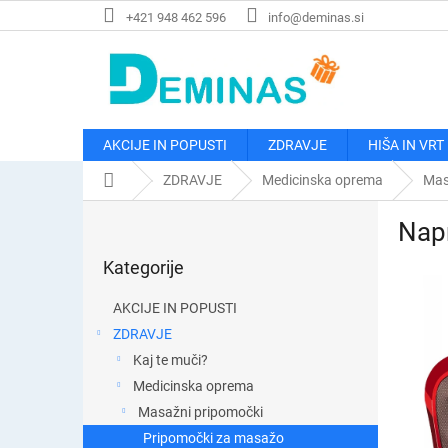
Preskoči
+421 948 462 596
info@deminas.si
na
vsebino
AKCIJE IN POPUSTI
ZDRAVJE
HIŠA IN VRT
Domača
ZDRAVJE
Medicinska oprema
Mas
stran
S
Napr
t
Preskoči
r
Kategorije
kategorije
a
n
AKCIJE IN POPUSTI
s
ZDRAVJE
k
Kaj te muči?
a
v
Medicinska oprema
r
Masažni pripomočki
s
Pripomočki za masažo