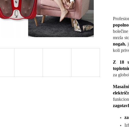
Profesi
popolno
bolečin
mrzla sto
nogah
,
koli pri
Z 18 uč
toplotni
za globo
Masažni
elektri
funkcion
zagotav
za
Iz