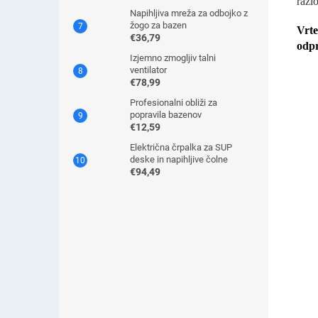
razl
Napihljiva mreža za odbojko z
žogo za bazen
Vrt
€36,79
odpr
Izjemno zmogljiv talni
ventilator
€78,99
Profesionalni obliži za
popravila bazenov
€12,59
Električna črpalka za SUP
deske in napihljive čolne
€94,49