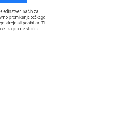
te edinstven način za
avno premikanje težkega
ga stroja ali pohištva. Ti
vki za pralne stroje s
so idealna rešitev, če
 premikati aparate, ne...
K
o
n
t
r
o
l
n
i
e
l
e
m
e
n
t
i