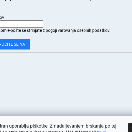
.
lov
om e-pošte se strinjate z
pogoji varovanja osebnih podatkov.
ROČITE SE NA
tran uporablja piškotke. Z nadaljevanjem brskanja po tej