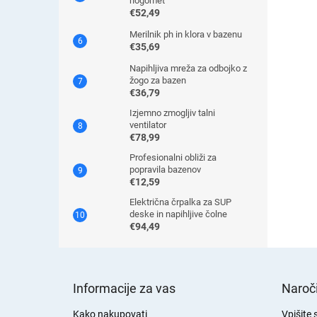
nogomet
€52,49
Merilnik ph in klora v bazenu
€35,69
Napihljiva mreža za odbojko z
žogo za bazen
€36,79
Izjemno zmogljiv talni
ventilator
€78,99
Profesionalni obliži za
popravila bazenov
€12,59
Električna črpalka za SUP
deske in napihljive čolne
€94,49
S
p
Informacije za vas
Naroči
o
d
Kako nakupovati
Vpišite 