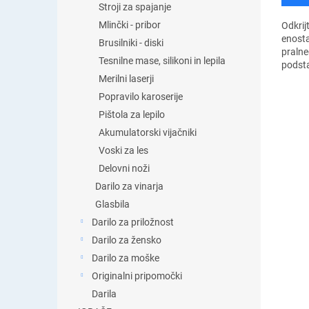
Stroji za spajanje
Mlinčki - pribor
Odkrij
enost
Brusilniki - diski
pralne
Tesnilne mase, silikoni in lepila
podsta
kolesi 
Merilni laserji
želite
Popravilo karoserije
Pištola za lepilo
Akumulatorski vijačniki
Voski za les
Delovni noži
Darilo za vinarja
Glasbila
Darilo za priložnost
Darilo za žensko
Darilo za moške
Originalni pripomočki
Darila