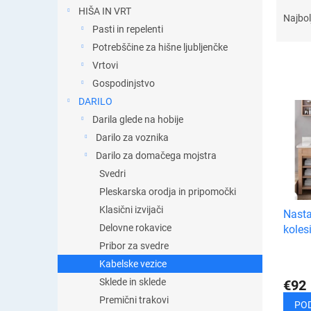
R
t
HIŠA IN VRT
a
i
Najbol
Pasti in repelenti
z
c
v
a
Potrebščine za hišne ljubljenčke
r
Vrtovi
š
Gospodinjstvo
č
S
DARILO
a
e
Darila glede na hobije
n
z
j
Darilo za voznika
n
e
Darilo za domačega mojstra
a
i
Svedri
m
z
i
Pleskarska orodja in pripomočki
d
z
Klasični izvijači
e
Nasta
d
Delovne rokavice
l
kolesi
e
k
hladil
Pribor za svedre
l
o
Kabelske vezice
k
v
o
Sklede in sklede
€92
v
Premični trakovi
PO