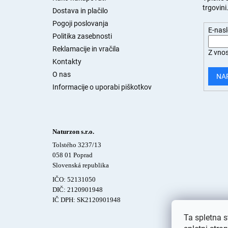
trgovini
n
Dostava in plačilo
j
Pogoji poslovanja
E-nas
a
Politika zasebnosti
s
Reklamacije in vračila
Z vnos
t
Kontakty
r
O nas
a
NA
n
Informacije o uporabi piškotkov
Naturzon s.r.o.
Tolstého 3237/13
058 01 Poprad
Slovenská republika
IČO: 52131050
DIČ: 2120901948
IČ DPH: SK2120901948
Ta spletna s