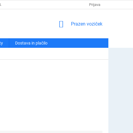
NJA
POLITIKA ZASEBNOSTI
REKLAMACIJE IN VRAČILA
Prijava
KO
NAKUPOVALNI
Prazen voziček
VOZIČEK
ty
Dostava in plačilo