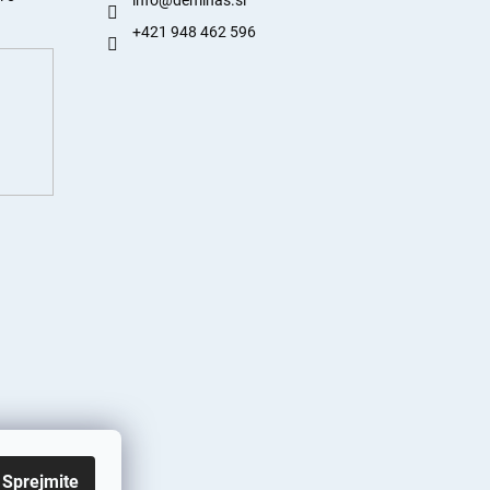
info
@
deminas.si
+421 948 462 596
Sprejmite