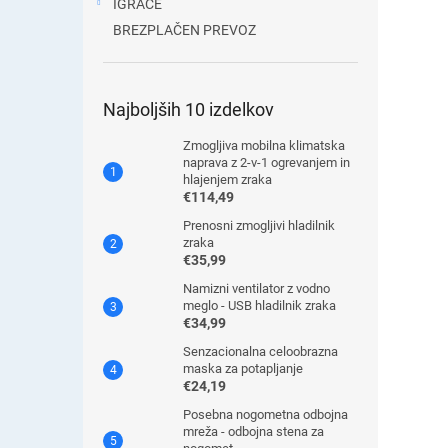
IGRAČE
BREZPLAČEN PREVOZ
Najboljših 10 izdelkov
Zmogljiva mobilna klimatska
naprava z 2-v-1 ogrevanjem in
hlajenjem zraka
€114,49
Prenosni zmogljivi hladilnik
zraka
€35,99
Namizni ventilator z vodno
meglo - USB hladilnik zraka
€34,99
Senzacionalna celoobrazna
maska ​​za potapljanje
€24,19
Posebna nogometna odbojna
mreža - odbojna stena za