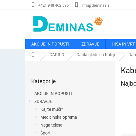
Preskoči
+421 948 462 596
info@deminas.si
na
vsebino
AKCIJE IN POPUSTI
ZDRAVJE
HIŠA IN VRT
Domača
DARILO
Darila glede na hobije
Dar
stran
S
Kabe
t
Preskoči
r
Kategorije
kategorije
Najbo
a
n
AKCIJE IN POPUSTI
s
ZDRAVJE
k
Kaj te muči?
a
v
Medicinska oprema
r
Nega telesa
s
Šport