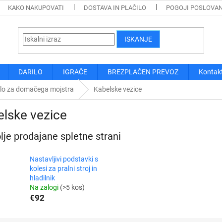
KAKO NAKUPOVATI
DOSTAVA IN PLAČILO
POGOJI POSLOVA
ISKANJE
DARILO
IGRAČE
BREZPLAČEN PREVOZ
Kontak
ilo za domačega mojstra
Kabelske vezice
lske vezice
lje prodajane spletne strani
Nastavljivi podstavki s
kolesi za pralni stroj in
hladilnik
Na zalogi
(>5 kos)
€92