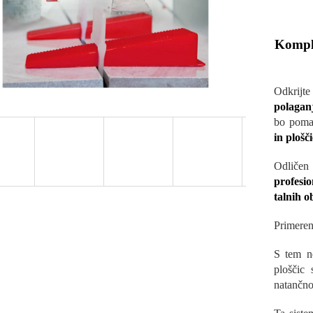
Kompl
Odkrij
polagan
bo poma
in plošč
Odličen
profesio
talnih o
Primeren
S tem n
ploščic
natančno