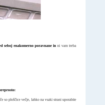
d seboj enakomerno poravnane in
ni vam treba
preprosto:
e so ploščice večje, lahko na vsaki strani uporabite