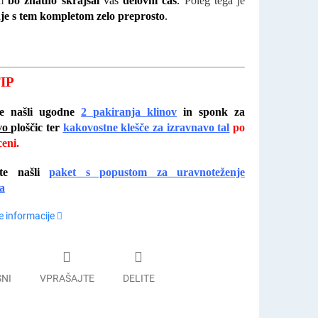
em
bo znatno skrajšal
vaš
delovni čas
.
Poleg tega je
je s tem kompletom zelo preprosto
.
IP
te našli ugodne
2 pakiranja klinov
in sponk za
vo
ploščic ter
kakovostne klešče za izravnavo tal
po
ceni.
te našli
paket
s
popustom za
uravnoteženje
a
 informacije
SNI
VPRAŠAJTE
DELITE