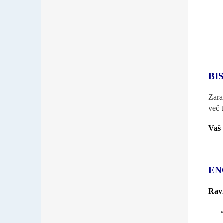
BI
Zara
več 
Vaš 
EN
Ravn