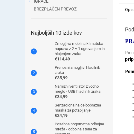
IGRAČE
BREZPLAČEN PREVOZ
Opis
Pod
Najboljših 10 izdelkov
PR
Zmogljiva mobilna klimatska
naprava z 2-v-1 ogrevanjem in
Pren
hlajenjem zraka
prip
€114,49
Prenosni zmogljivi hladilnik
Ponu
zraka
€35,99
Namizni ventilator z vodno
meglo - USB hladilnik zraka
€34,99
Senzacionalna celoobrazna
maska ​​za potapljanje
€24,19
Posebna nogometna odbojna
mreža - odbojna stena za