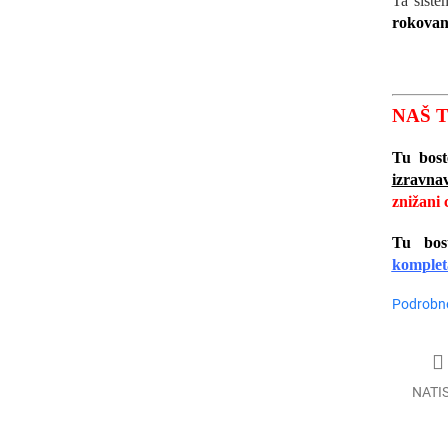
Ta sist
rokovan
NAŠ T
Tu bos
izravna
znižani 
Tu bos
komplet
Podrobne
NATI