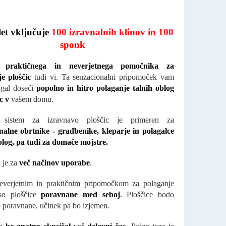
et vključuje
100 izravnalnih klinov in 100
sponk
te
praktičnega in neverjetnega pomočnika za
je ploščic
tudi vi. Ta senzacionalni pripomoček vam
gal doseči
popolno in hitro polaganje talnih oblog
ic v
vašem domu.
 sistem za izravnavo ploščic je primeren za
nalne obrtnike - gradbenike, kleparje in polagalce
blog, pa tudi za domače mojstre.
 je za
več načinov uporabe
.
everjetnim in praktičnim pripomočkom za polaganje
 so ploščice
poravnane med seboj
.
Ploščice bodo
 poravnane, učinek pa bo izjemen.