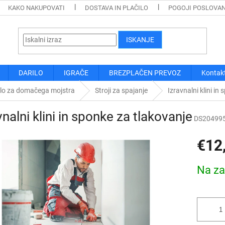
KAKO NAKUPOVATI
DOSTAVA IN PLAČILO
POGOJI POSLOVA
ISKANJE
DARILO
IGRAČE
BREZPLAČEN PREVOZ
Kontak
ilo za domačega mojstra
Stroji za spajanje
Izravnalni klini in
vnalni klini in sponke za tlakovanje
DS20499
€12
Cena
Na za
mere: