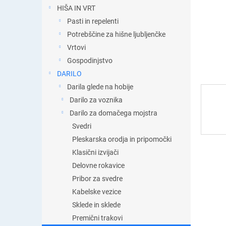
t
HIŠA IN VRT
i
Pasti in repelenti
c
a
Potrebščine za hišne ljubljenčke
Vrtovi
Gospodinjstvo
DARILO
Darila glede na hobije
Darilo za voznika
Darilo za domačega mojstra
Svedri
Pleskarska orodja in pripomočki
Klasični izvijači
Delovne rokavice
Pribor za svedre
Kabelske vezice
Sklede in sklede
Premični trakovi