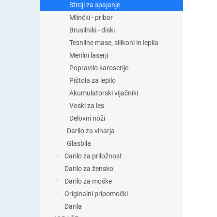
Stroji za spajanje
Mlinčki - pribor
Brusilniki - diski
Tesnilne mase, silikoni in lepila
Merilni laserji
Popravilo karoserije
Pištola za lepilo
Akumulatorski vijačniki
Voski za les
Delovni noži
Darilo za vinarja
Glasbila
Darilo za priložnost
Darilo za žensko
Darilo za moške
Originalni pripomočki
Darila