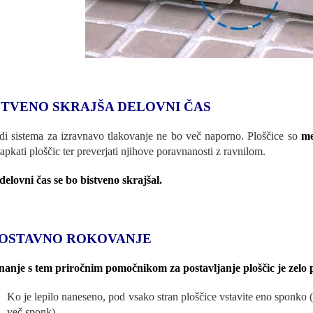
STVENO SKRAJŠA DELOVNI ČAS
di sistema za izravnavo tlakovanje ne bo več naporno. Ploščice so
me
tapkati ploščic ter preverjati njihove poravnanosti z ravnilom.
delovni čas se bo bistveno skrajšal.
OSTAVNO ROKOVANJE
anje s tem priročnim pomočnikom za postavljanje ploščic je zelo 
Ko je lepilo naneseno, pod vsako stran ploščice vstavite eno sponko (č
več sponk).