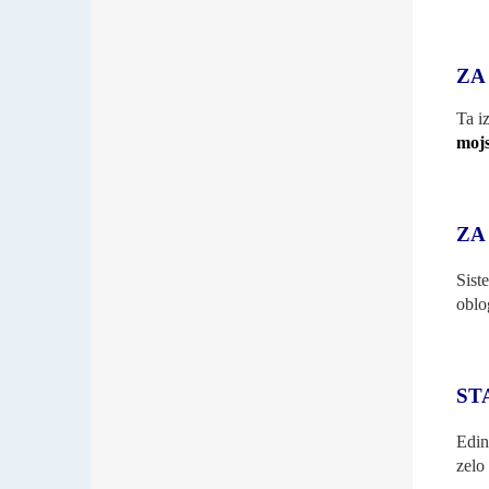
ZA
Ta i
mojs
ZA
Sist
oblo
ST
Edin
zelo