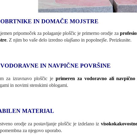
 OBRTNIKE IN DOMAČE MOJSTRE
zjemen pripomoček za polaganje ploščic je primerno orodje za
profesio
tre
.
Z njim bo vaše delo izredno olajšano in popolnejše. Preizkusite.
 VODORAVNE IN NAVPIČNE POVRŠINE
em za izravnavo ploščic je
primeren za vodoravno ali navpično 
gami in novimi stenskimi oblogami.
ABILEN MATERIAL
stveno orodje za postavljanje ploščic je izdelano iz
visokokakovostne
 pomembna za njegovo uporabo.