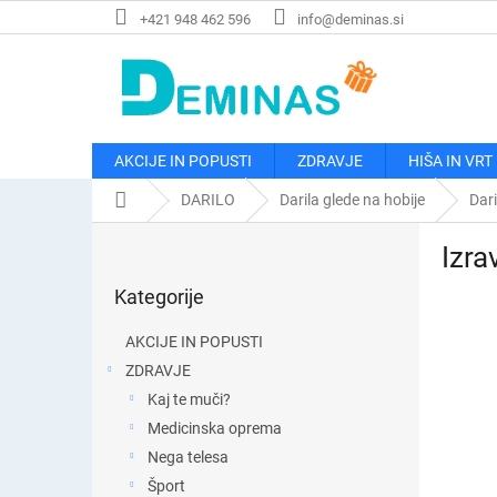
Preskoči
+421 948 462 596
info@deminas.si
na
vsebino
AKCIJE IN POPUSTI
ZDRAVJE
HIŠA IN VRT
Domača
DARILO
Darila glede na hobije
Dar
stran
S
Izra
t
Preskoči
r
Kategorije
kategorije
a
n
AKCIJE IN POPUSTI
s
ZDRAVJE
k
Kaj te muči?
a
v
Medicinska oprema
r
Nega telesa
s
Šport