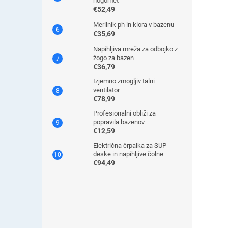
nogomet
€52,49
Merilnik ph in klora v bazenu
€35,69
Napihljiva mreža za odbojko z
žogo za bazen
€36,79
Izjemno zmogljiv talni
ventilator
€78,99
Profesionalni obliži za
popravila bazenov
€12,59
Električna črpalka za SUP
deske in napihljive čolne
€94,49