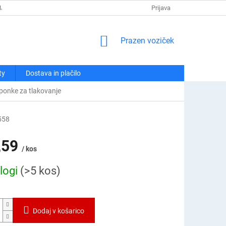
NJA
POLITIKA ZASEBNOSTI
REKLAMACIJE IN VRAČILA
Prijava
KO
NAKUPOVALNI
Prazen voziček
VOZIČEK
ty
Dostava in plačilo
 sponke za tlakovanje
558
,59
/ kos
logi
(>5 kos)
Dodaj v košarico