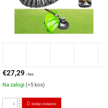
€27,29
/ kos
Cena
Na zalogi
(>5 kos)
mere:
Dodaj v košarico