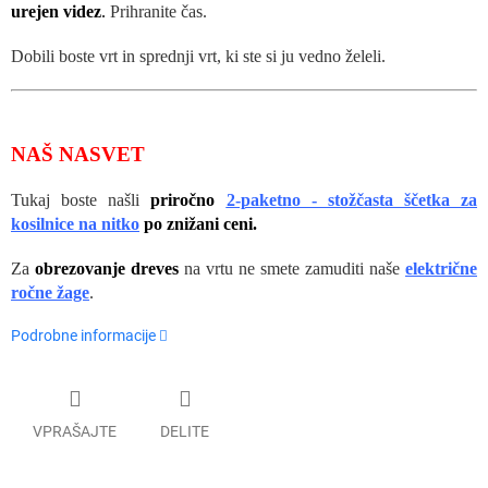
urejen videz
.
Prihranite čas.
Dobili boste vrt in sprednji vrt, ki ste si ju vedno želeli.
NAŠ NASVET
Tukaj boste našli
priročno
2-paketno - stožčasta ščetka za
kosilnice na nitko
po znižani ceni.
Za
obrezovanje dreves
na vrtu ne smete zamuditi naše
električne
ročne žage
.
Podrobne informacije
VPRAŠAJTE
DELITE