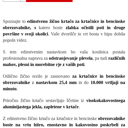
Spoznajte to
edinstveno žično krtačo za krtačnice in bencinske
obrezovalnike, s
katero boste
zlahka očistili poti in druge
površine v svoji okolici
.
Vaše dvorišče in vrt bosta v hipu dobila
popoln videz.
S tem edinstvenim nastavkom bo vaša kosilnica postala
profesionalna naprava za
odstranjevanje plevela
,
pa tudi
različnih
mahov, plesni in morebitne rje z vaših poti
.
Odlično žično rezilo je zasnovano
za krtačnice in bencinske
obrezovalnike
z
nastavkom 25,4 mm
in do
10.000 vrtljaji na
minuto
.
Priročno žično krtačo sestavljajo ščetine iz
visokokakovostnega
aluminijastega jekla, zapletene v krtače
.
Z edinstveno žično krtačo za krtačnice in bencinske
obrezovalnike
boste na vrtu hitro, enostavno in kakovostno poskrbeli za