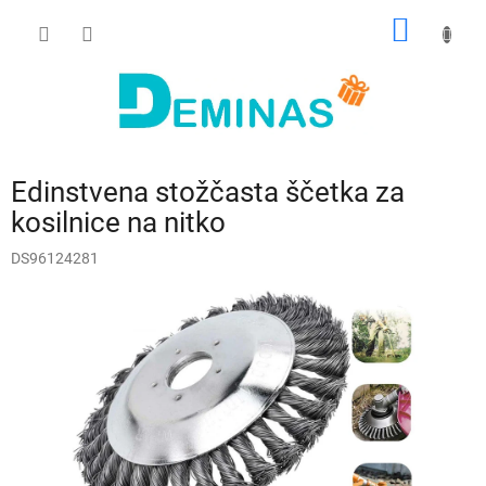
Preskoči
NAKUP
na
vsebino
VOZIČ
Edinstvena stožčasta ščetka za
kosilnice na nitko
DS96124281