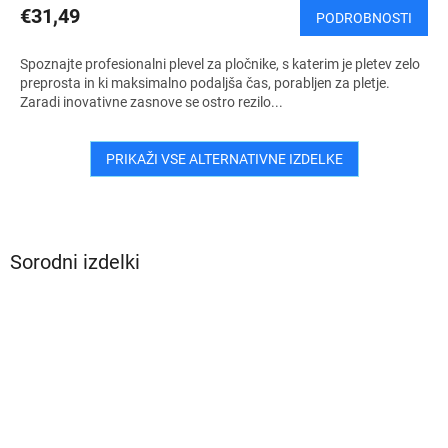
€31,49
PODROBNOSTI
Spoznajte profesionalni plevel za pločnike, s katerim je pletev zelo
preprosta in ki maksimalno podaljša čas, porabljen za pletje.
Zaradi inovativne zasnove se ostro rezilo...
PRIKAŽI VSE ALTERNATIVNE IZDELKE
Sorodni izdelki