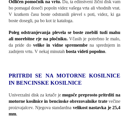
Odličen pomočnik na vrtu
.
Da, ta edinstveni žični disk vam
bo pomagal doseči popoln videz vašega vrta ali vhodnih vrat.
V kratkem času boste odstranili plevel s poti, videz, ki ga
boste dosegli, pa bo kot iz kataloga.
Poleg odstranjevanja plevela se boste znebili tudi mahu
ali morebitne rje na pločniku.
Včasih je potrebno le malo,
da pride do
velike in vidne spremembe
na sprednjem in
zadnjem vrtu. V nekaj minutah
bosta videti popolno
.
PRITRDI SE NA MOTORNE KOSILNICE
IN BENCINSKE KOSILNICE
Univerzalni disk za krtače je
mogoče preprosto pritrditi na
motorne kosilnice in bencinske obrezovalnike trate
večine
proizvajalcev. Njegova standardna
velikost nastavka je 25,4
mm
.