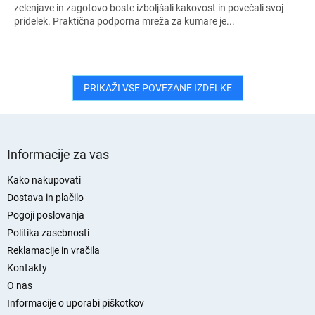
zelenjave in zagotovo boste izboljšali kakovost in povečali svoj
pridelek. Praktična podporna mreža za kumare je...
PRIKAŽI VSE POVEZANE IZDELKE
S
p
Informacije za vas
o
d
Kako nakupovati
n
Dostava in plačilo
j
Pogoji poslovanja
a
Politika zasebnosti
s
Reklamacije in vračila
t
Kontakty
r
O nas
a
n
Informacije o uporabi piškotkov