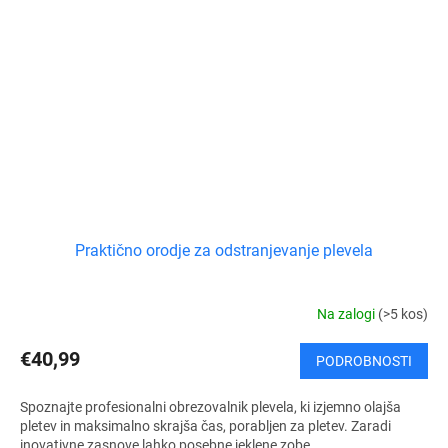
Praktično orodje za odstranjevanje plevela
Na zalogi
(>5 kos)
€40,99
PODROBNOSTI
Spoznajte profesionalni obrezovalnik plevela, ki izjemno olajša
pletev in maksimalno skrajša čas, porabljen za pletev. Zaradi
inovativne zasnove lahko posebne jeklene zobe...