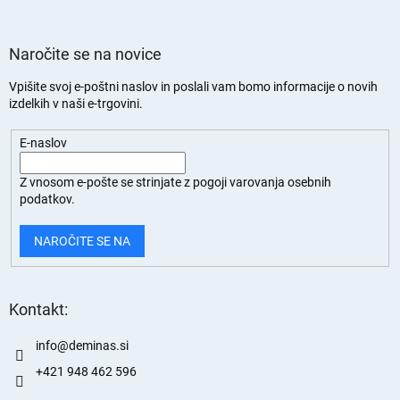
Naročite se na novice
Vpišite svoj e-poštni naslov in poslali vam bomo informacije o novih
izdelkih v naši e-trgovini.
E-naslov
Z vnosom e-pošte se strinjate z
pogoji varovanja osebnih
podatkov.
NAROČITE SE NA
Kontakt:
info
@
deminas.si
+421 948 462 596