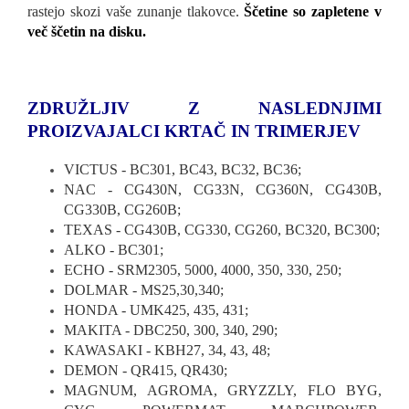
rastejo skozi vaše zunanje tlakovce.
Ščetine so zapletene v
več ščetin na disku.
ZDRUŽLJIV Z NASLEDNJIMI
PROIZVAJALCI KRTAČ IN TRIMERJEV
VICTUS - BC301, BC43, BC32, BC36;
NAC - CG430N, CG33N, CG360N, CG430B,
CG330B, CG260B;
TEXAS - CG430B, CG330, CG260, BC320, BC300;
ALKO - BC301;
ECHO - SRM2305, 5000, 4000, 350, 330, 250;
DOLMAR - MS25,30,340;
HONDA - UMK425, 435, 431;
MAKITA - DBC250, 300, 340, 290;
KAWASAKI - KBH27, 34, 43, 48;
DEMON - QR415, QR430;
MAGNUM, AGROMA, GRYZZLY, FLO BYG,