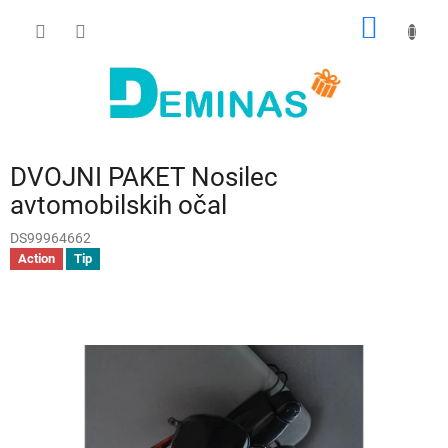
Preskoči
NAKUP
na
vsebino
VOZIČ
DVOJNI PAKET Nosilec
avtomobilskih očal
DS99964662
Action
Tip