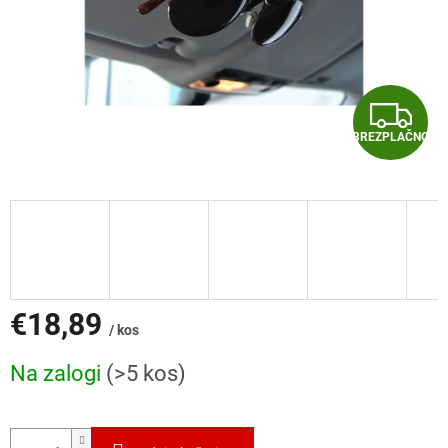
B
BREZPLAČNO
R
E
Z
P
L
€18,89
/ kos
A
Cena
Na zalogi
(>5 kos)
mere:
Č