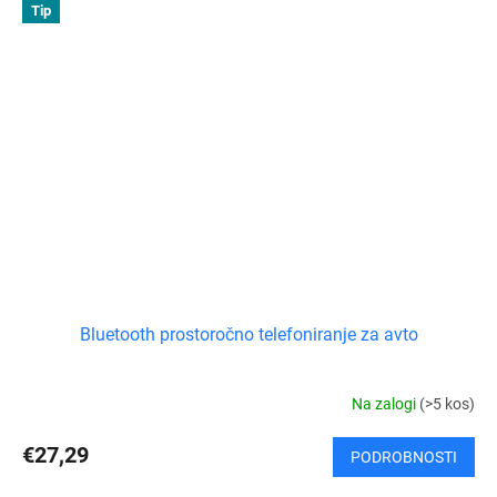
N
Tip
O
Bluetooth prostoročno telefoniranje za avto
Na zalogi
(>5 kos)
€27,29
PODROBNOSTI