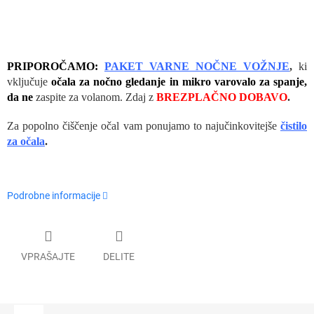
PRIPOROČAMO:
PAKET VARNE NOČNE VOŽNJE
,
ki
vključuje
očala za nočno gledanje in mikro varovalo za spanje,
da ne
zaspite za volanom. Zdaj z
BREZPLAČNO DOBAVO
.
Za popolno čiščenje očal vam ponujamo to najučinkovitejše
čistilo
za očala
.
Podrobne informacije
VPRAŠAJTE
DELITE