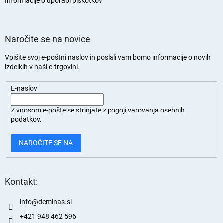
n
Informacije o uporabi piškotkov
Naročite se na novice
Vpišite svoj e-poštni naslov in poslali vam bomo informacije o novih
izdelkih v naši e-trgovini.
E-naslov
Z vnosom e-pošte se strinjate z
pogoji varovanja osebnih
podatkov.
NAROČITE SE NA
Kontakt:
info
@
deminas.si
+421 948 462 596