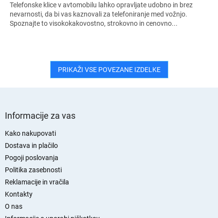
Telefonske klice v avtomobilu lahko opravljate udobno in brez
nevarnosti, da bi vas kaznovali za telefoniranje med vožnjo.
Spoznajte to visokokakovostno, strokovno in cenovno...
PRIKAŽI VSE POVEZANE IZDELKE
S
p
Informacije za vas
o
d
Kako nakupovati
n
Dostava in plačilo
j
Pogoji poslovanja
a
Politika zasebnosti
s
Reklamacije in vračila
t
Kontakty
r
O nas
a