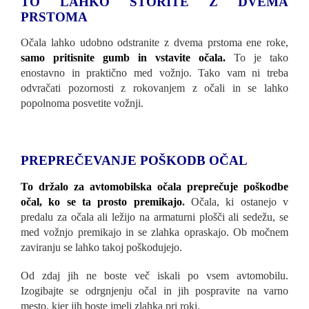
TO LAHKO STORITE Z DVEMA
PRSTOMA
Očala lahko udobno odstranite z dvema prstoma ene roke,
samo pritisnite gumb in vstavite očala.
To je tako
enostavno in praktično med vožnjo. Tako vam ni treba
odvračati pozornosti z rokovanjem z očali in se lahko
popolnoma posvetite vožnji.
PREPREČEVANJE POŠKODB OČAL
To držalo za avtomobilska očala preprečuje poškodbe
očal, ko se ta prosto premikajo
.
Očala, ki ostanejo v
predalu za očala ali ležijo na armaturni plošči ali sedežu, se
med vožnjo premikajo in se zlahka opraskajo. Ob močnem
zaviranju se lahko takoj poškodujejo.
Od zdaj jih ne boste več iskali po vsem avtomobilu.
Izogibajte se odrgnjenju očal in jih pospravite na varno
mesto, kjer jih boste imeli zlahka pri roki.