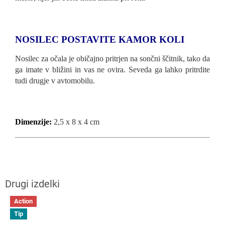
NOSILEC POSTAVITE KAMOR KOLI
Nosilec za očala je običajno pritrjen na sončni ščitnik, tako da
ga imate v bližini in vas ne ovira. Seveda ga lahko pritrdite
tudi drugje v avtomobilu.
Dimenzije:
2,5 x 8 x 4 cm
Action
Tip