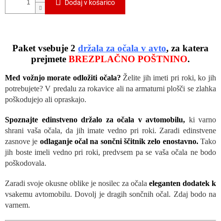
N
Dodaj v košarico
O
Paket vsebuje 2
držala za očala v avto
, za katera
prejmete
BREZPLAČNO POŠTNINO
.
Med vožnjo morate odložiti očala?
Želite jih imeti pri roki, ko jih
potrebujete? V predalu za rokavice ali na armaturni plošči se zlahka
poškodujejo ali opraskajo.
Spoznajte edinstveno držalo za očala v avtomobilu,
ki varno
shrani vaša očala, da jih imate vedno pri roki. Zaradi edinstvene
zasnove je
odlaganje očal na sončni ščitnik zelo enostavno.
Tako
jih boste imeli vedno pri roki, predvsem pa se vaša očala ne bodo
poškodovala.
Zaradi svoje okusne oblike je nosilec za očala
eleganten dodatek k
vsakemu avtomobilu. Dovolj je dragih sončnih očal. Zdaj bodo na
varnem.