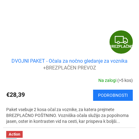
B
BREZPLAČNO
R
DVOJNI PAKET - Očala za nočno gledanje za voznika
E
+BREZPLAČEN PREVOZ
Z
Na zalogi
(>5 kos)
P
€28,39
PODROBNOSTI
L
Paket vsebuje 2 kosa očal za voznike, za katera prejmete
A
BREZPLAČNO POŠTNINO. Vozniška očala služijo za popolnoma
jasen, oster in kontrasten vid na cesti, kar prispeva k boljši...
Č
Action