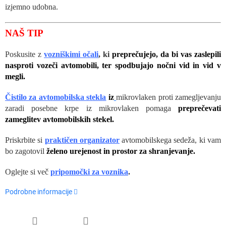
izjemno udobna.
NAŠ TIP
Poskusite z
vozniškimi očali
, ki
preprečujejo, da bi vas zaslepili
nasproti vozeči avtomobili, ter spodbujajo nočni vid in vid v
megli.
Čistilo za avtomobilska stekla
iz
mikrovlaken proti zamegljevanju
zaradi posebne krpe iz mikrovlaken pomaga
preprečevati
zameglitev avtomobilskih stekel
.
Priskrbite si
praktičen organizator
avtomobilskega sedeža, ki vam
bo zagotovil
želeno urejenost in prostor za shranjevanje.
Oglejte si več
pripomočki za voznika
.
Podrobne informacije