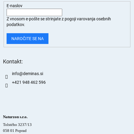
E-naslov
Z vnosom e-pošte se strinjate z
pogoji varovanja osebnih
podatkov.
NAROČITE SE NA
Kontakt:
info
@
deminas.si
+421 948 462 596
Naturzon s.r.o.
Tolstého 3237/13
058 01 Poprad