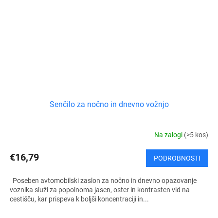
Senčilo za nočno in dnevno vožnjo
Na zalogi
(>5 kos)
€16,79
PODROBNOSTI
Poseben avtomobilski zaslon za nočno in dnevno opazovanje
voznika služi za popolnoma jasen, oster in kontrasten vid na
cestišču, kar prispeva k boljši koncentraciji in...