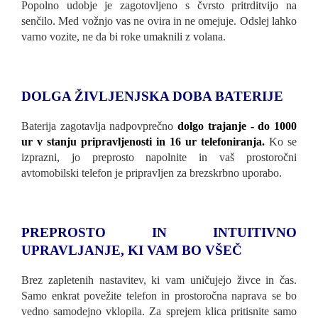
Popolno udobje je zagotovljeno s čvrsto pritrditvijo na
senčilo. Med vožnjo vas ne ovira in ne omejuje. Odslej lahko
varno vozite, ne da bi roke umaknili z volana.
DOLGA ŽIVLJENJSKA DOBA
BATERIJE
Baterija zagotavlja nadpovprečno
dolgo trajanje - do 1000
ur v stanju pripravljenosti in 16 ur telefoniranja.
Ko se
izprazni, jo preprosto napolnite in vaš prostoročni
avtomobilski telefon je pripravljen za brezskrbno uporabo.
PREPROSTO IN INTUITIVNO
UPRAVLJANJE, KI VAM BO VŠEČ
Brez zapletenih nastavitev, ki vam uničujejo živce in čas.
Samo enkrat povežite telefon in prostoročna naprava se bo
vedno samodejno vklopila. Za sprejem klica pritisnite samo