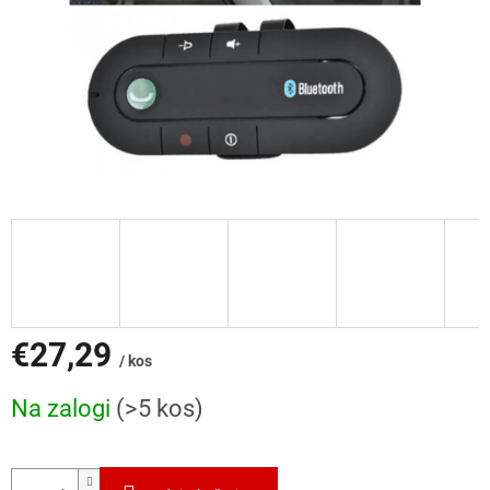
€27,29
/ kos
Cena
Na zalogi
(>5 kos)
mere: