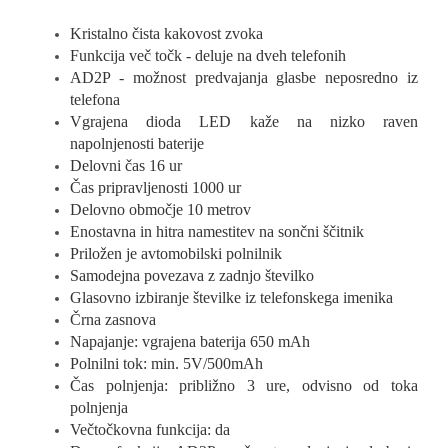
Kristalno čista kakovost zvoka
Funkcija več točk - deluje na dveh telefonih
AD2P - možnost predvajanja glasbe neposredno iz
telefona
Vgrajena dioda LED kaže na nizko raven
napolnjenosti baterije
Delovni čas 16 ur
Čas pripravljenosti 1000 ur
Delovno območje 10 metrov
Enostavna in hitra namestitev na sončni ščitnik
Priložen je avtomobilski polnilnik
Samodejna povezava z zadnjo številko
Glasovno izbiranje številke iz telefonskega imenika
Črna zasnova
Napajanje: vgrajena baterija 650 mAh
Polnilni tok: min. 5V/500mAh
Čas polnjenja: približno 3 ure, odvisno od toka
polnjenja
Večtočkovna funkcija: da