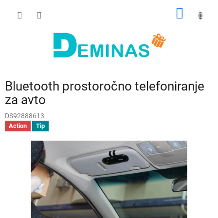
Preskoči
NAKUP
na
vsebino
VOZIČ
Bluetooth prostoročno telefoniranje
za avto
DS92888613
Action
Tip