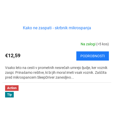
Kako ne zaspati - skrbnik mikrospanja
Na zalogi
(>5 kos)
€12,59
PODROBNOSTI
Vsako leto na cesti v prometnih nesrečah umrejo ljudje, ker voznik
zaspi. Prinašamo rešitve, ki bi jih moral imeti vsak voznik. Zaščita
pred mikrospancem SleepDriver zanesljivo...
Action
Tip