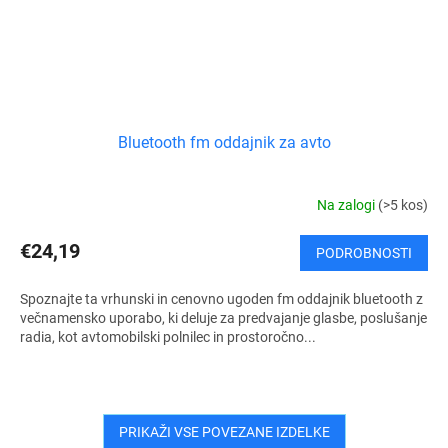
Bluetooth fm oddajnik za avto
Na zalogi
(>5 kos)
€24,19
PODROBNOSTI
Spoznajte ta vrhunski in cenovno ugoden fm oddajnik bluetooth z
večnamensko uporabo, ki deluje za predvajanje glasbe, poslušanje
radia, kot avtomobilski polnilec in prostoročno...
PRIKAŽI VSE POVEZANE IZDELKE