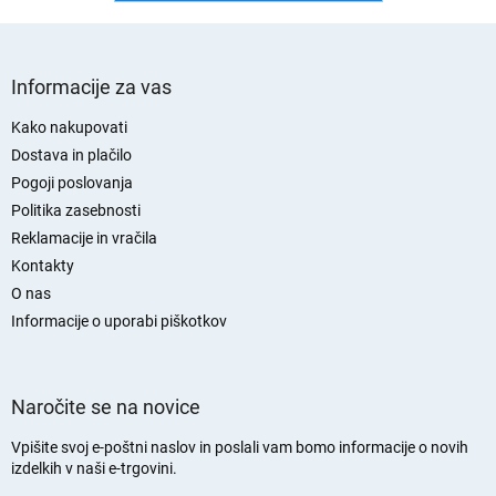
S
p
Informacije za vas
o
d
Kako nakupovati
n
Dostava in plačilo
j
Pogoji poslovanja
a
Politika zasebnosti
s
Reklamacije in vračila
t
Kontakty
r
O nas
a
n
Informacije o uporabi piškotkov
Naročite se na novice
Vpišite svoj e-poštni naslov in poslali vam bomo informacije o novih
izdelkih v naši e-trgovini.