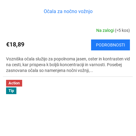
Očala za nočno vožnjo
Na zalogi
(>5 kos)
€18,89
PODROBNOSTI
Vozniška očala služijo za popolnoma jasen, oster in kontrasten vid
na cesti, kar prispeva k boljši koncentraciji in varnosti. Posebej
zasnovana očala so namenjena nočni vožnji,...
Action
Tip