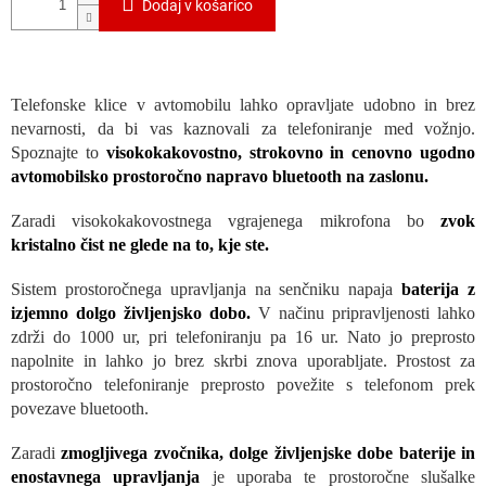
Dodaj v košarico
Telefonske klice v avtomobilu lahko opravljate udobno in brez
nevarnosti, da bi vas kaznovali za telefoniranje med vožnjo.
Spoznajte to
visokokakovostno, strokovno in cenovno ugodno
avtomobilsko prostoročno napravo bluetooth na zaslonu.
Zaradi visokokakovostnega vgrajenega mikrofona bo
zvok
kristalno čist ne glede na to, kje ste.
Sistem prostoročnega upravljanja na senčniku napaja
baterija z
izjemno dolgo življenjsko dobo.
V načinu pripravljenosti lahko
zdrži do 1000 ur, pri telefoniranju pa 16 ur. Nato jo preprosto
napolnite in lahko jo brez skrbi znova uporabljate. Prostost za
prostoročno telefoniranje preprosto povežite s telefonom prek
povezave bluetooth.
Zaradi
zmogljivega zvočnika, dolge življenjske dobe baterije in
enostavnega upravljanja
je uporaba te prostoročne slušalke