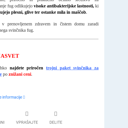
nje fug odlikujejo
visoke antibakterijske lastnosti,
ki
ujejo plesni, glive ter ostanke mila in maščob
.
e v prenovljenem zdravem in čistem domu zaradi
nega svinčnika fug.
NASVET
lahko
najdete priročen
trojni paket svinčnika za
e
po
znižani ceni
.
 informacije
SNI
VPRAŠAJTE
DELITE