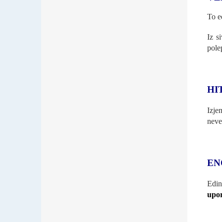
To e
Iz s
pole
HI
Izj
neve
EN
Edin
upor