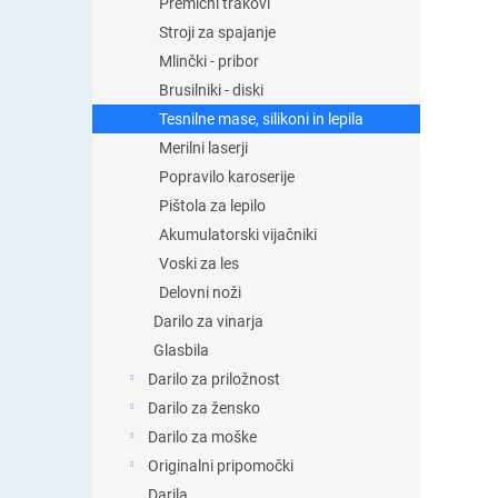
Premični trakovi
Stroji za spajanje
Mlinčki - pribor
Brusilniki - diski
Tesnilne mase, silikoni in lepila
Merilni laserji
Popravilo karoserije
Pištola za lepilo
Akumulatorski vijačniki
Voski za les
Delovni noži
Darilo za vinarja
Glasbila
Darilo za priložnost
Darilo za žensko
Darilo za moške
Originalni pripomočki
Darila