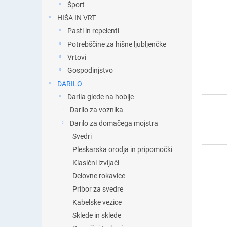
s
Šport
t
HIŠA IN VRT
i
Pasti in repelenti
c
a
Potrebščine za hišne ljubljenčke
Vrtovi
Gospodinjstvo
DARILO
Darila glede na hobije
Darilo za voznika
Darilo za domačega mojstra
Svedri
Pleskarska orodja in pripomočki
Klasični izvijači
Delovne rokavice
Pribor za svedre
Kabelske vezice
Sklede in sklede