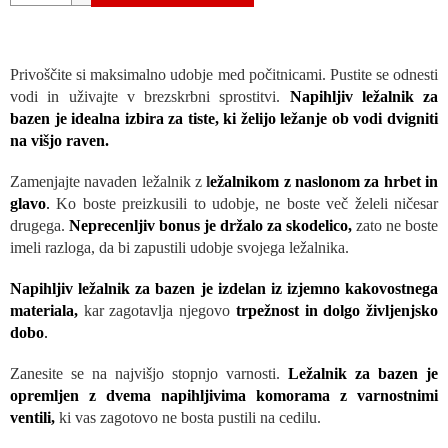
Privoščite si maksimalno udobje med počitnicami. Pustite se odnesti
vodi in uživajte v brezskrbni sprostitvi.
Napihljiv ležalnik za
bazen je idealna izbira za tiste, ki želijo ležanje ob vodi dvigniti
na višjo raven.
Zamenjajte navaden ležalnik z
l
ežalnikom z naslonom za hrbet in
glavo
.
Ko boste preizkusili to udobje, ne boste več želeli ničesar
drugega.
Neprecenljiv bonus je držalo za skodelico,
zato ne boste
imeli razloga, da bi zapustili udobje svojega ležalnika.
Napihljiv ležalnik za bazen je izdelan iz izjemno kakovostnega
materiala,
kar zagotavlja njegovo
trpežnost in dolgo življenjsko
dobo
.
Zanesite se na najvišjo stopnjo varnosti.
Ležalnik za bazen je
opremljen z dvema napihljivima komorama z varnostnimi
ventili,
ki vas zagotovo ne bosta pustili na cedilu.