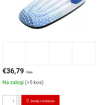
€36,79
/ kos
Cena
Na zalogi
(>5 kos)
mere:
Dodaj v košarico