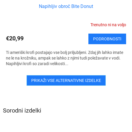
Napihljiv obroč Bite Donut
Trenutno ni na voljo
€20,99
PODROBNOSTI
Ti ameriški krofi postajajo vse bolj priljubljeni. Zdaj jih lahko imate
ne le na krožniku, ampak se lahko z njimi tudi poležavate v vodi.
Napihljivi krofi so zaradi velikosti...
PRIKAŽI VSE ALTERNATIVNE IZDELKE
Sorodni izdelki