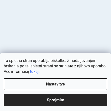
Ta spletna stran uporablja piškotke. Z nadaljevanjem
brskanja po tej spletni strani se strinjate z njihovo uporabo.
Več informacij
tukaj
.
Ustvaril Shoptet
Nastavitve
Avtorske pravice 2026
Deminas
. Vse pravice pridržane.
Urejanje
nastavitev piškotkov
Sprejmite