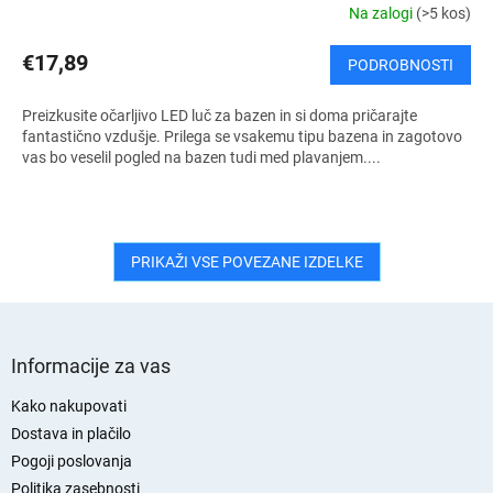
Na zalogi
(>5 kos)
€17,89
PODROBNOSTI
Preizkusite očarljivo LED luč za bazen in si doma pričarajte
fantastično vzdušje. Prilega se vsakemu tipu bazena in zagotovo
vas bo veselil pogled na bazen tudi med plavanjem....
PRIKAŽI VSE POVEZANE IZDELKE
S
p
Informacije za vas
o
d
Kako nakupovati
n
Dostava in plačilo
j
Pogoji poslovanja
a
Politika zasebnosti