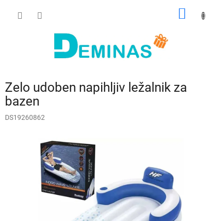
Preskoči
NAKUP
na
vsebino
VOZIČ
Zelo udoben napihljiv ležalnik za
bazen
DS19260862