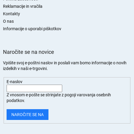
s
Reklamacije in vračila
t
Kontakty
r
O nas
a
n
Informacije o uporabi piškotkov
Naročite se na novice
Vpišite svoj e-poštni naslov in poslali vam bomo informacije o novih
izdelkih v naši e-trgovini.
E-naslov
Z vnosom e-pošte se strinjate z
pogoji varovanja osebnih
podatkov.
NAROČITE SE NA