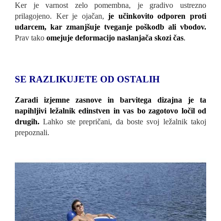
Ker je varnost zelo pomembna, je gradivo ustrezno
prilagojeno. Ker je ojačan,
je učinkovito odporen proti
udarcem, kar zmanjšuje tveganje poškodb ali vbodov.
Prav tako
omejuje deformacijo naslanjača skozi čas
.
SE RAZLIKUJETE OD OSTALIH
Zaradi izjemne zasnove in barvitega dizajna je ta
napihljivi ležalnik edinstven in vas bo zagotovo ločil od
drugih
.
Lahko ste prepričani, da boste svoj ležalnik takoj
prepoznali.