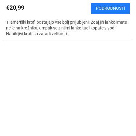
€20,99
PODROBNOSTI
Ti ameriški krofi postajajo vse bolj priljubljeni. Zdaj jih lahko imate
ne le na krožniku, ampak se z njimi lahko tudi kopate v vodi.
Napihljivi krofi so zaradi velikosti...