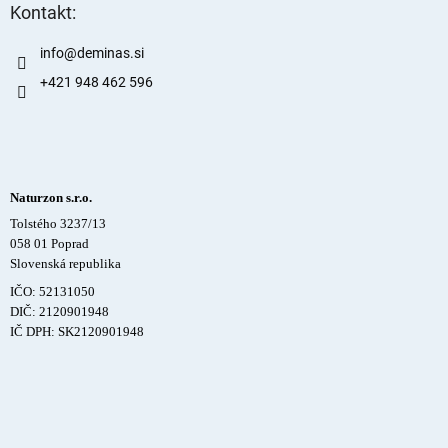
Kontakt:
info
@
deminas.si
+421 948 462 596
Naturzon s.r.o.
Tolstého 3237/13
058 01 Poprad
Slovenská republika
IČO: 52131050
DIČ: 2120901948
IČ DPH: SK2120901948