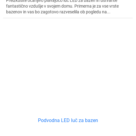
Preizkusite očarljivo plavajočo luč LED za bazen in ustvarite
fantastično vzdušje v svojem domu. Primerna je za vse vrste
bazenov in vas bo zagotovo razveselila ob pogledu na...
Podvodna LED luč za bazen