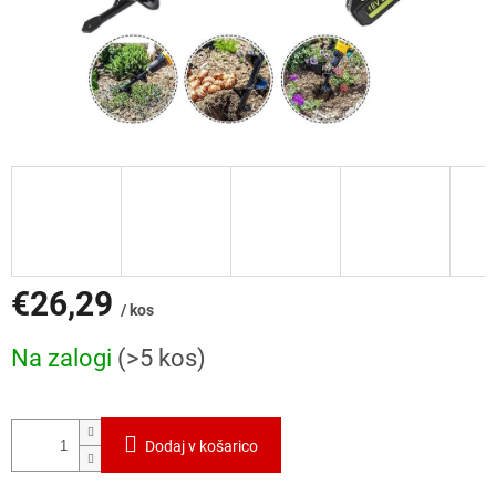
€26,29
/ kos
Cena
Na zalogi
(>5 kos)
mere:
Dodaj v košarico