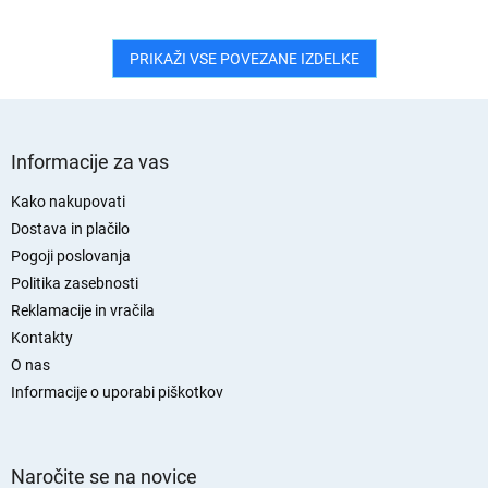
N
PRIKAŽI VSE POVEZANE IZDELKE
O
S
p
Informacije za vas
o
d
Kako nakupovati
n
Dostava in plačilo
j
Pogoji poslovanja
a
Politika zasebnosti
s
Reklamacije in vračila
t
Kontakty
r
O nas
a
n
Informacije o uporabi piškotkov
Naročite se na novice