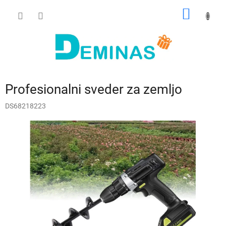
Preskoči
NAKUP
na
vsebino
VOZIČ
Profesionalni sveder za zemljo
DS68218223