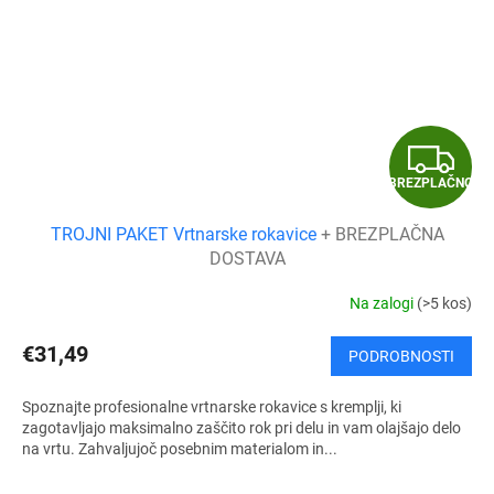
B
BREZPLAČNO
R
TROJNI PAKET Vrtnarske rokavice
+ BREZPLAČNA
E
DOSTAVA
Z
Na zalogi
(>5 kos)
P
€31,49
PODROBNOSTI
L
Spoznajte profesionalne vrtnarske rokavice s kremplji, ki
A
zagotavljajo maksimalno zaščito rok pri delu in vam olajšajo delo
na vrtu. Zahvaljujoč posebnim materialom in...
Č