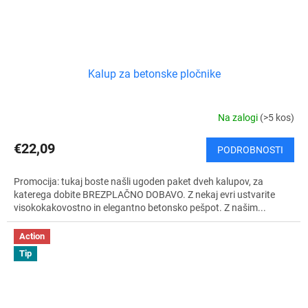
Kalup za betonske pločnike
Na zalogi
(>5 kos)
€22,09
PODROBNOSTI
Promocija: tukaj boste našli ugoden paket dveh kalupov, za
katerega dobite BREZPLAČNO DOBAVO. Z nekaj evri ustvarite
visokokakovostno in elegantno betonsko pešpot. Z našim...
Action
Tip