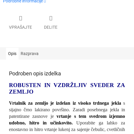
Podrobne informacije
VPRAŠAJTE
DELITE
Opis
Razprava
Podroben opis izdelka
ROBUSTEN IN VZDRŽLJIV SVEDER ZA
ZEMLJO
Vrtalnik za zemljo je izdelan iz visoko trdnega jekla
s
sijajno črno lakirano površino. Zaradi posebnega jekla in
patentirane zasnove je
vrtanje s tem svedrom izjemno
udobno, hitro in učinkovito.
Uporabite ga lahko za
enostavno in hitro vrtanje lukenj za sajenje čebulic, cvetličnih