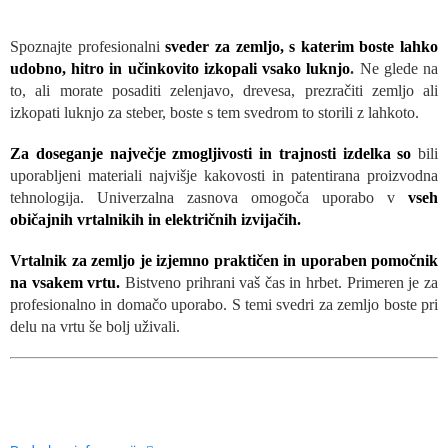
Spoznajte profesionalni
sveder za zemljo, s katerim boste lahko
udobno, hitro in učinkovito izkopali vsako luknjo
.
Ne glede na
to, ali morate posaditi zelenjavo, drevesa, prezračiti zemljo ali
izkopati luknjo za steber, boste s tem svedrom to storili z lahkoto.
Za doseganje največje zmogljivosti in trajnosti izdelka so
bili
uporabljeni materiali najvišje kakovosti in patentirana proizvodna
tehnologija. Univerzalna zasnova omogoča uporabo v
vseh
običajnih vrtalnikih in električnih izvijačih.
Vrtalnik za zemljo je izjemno praktičen in uporaben pomočnik
na vsakem vrtu.
Bistveno prihrani vaš čas in hrbet. Primeren je za
profesionalno in domačo uporabo. S temi svedri za zemljo boste pri
delu na vrtu še bolj uživali.