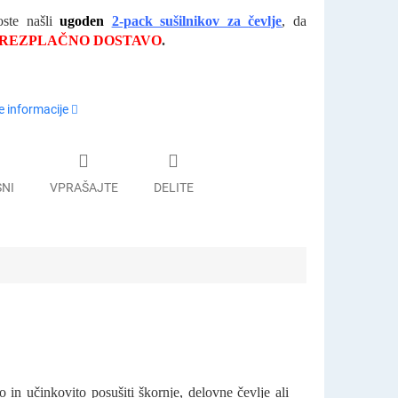
oste našli
ugoden
2-pack sušilnikov za
čevlje
, da
REZPLAČNO DOSTAVO
.
 informacije
SNI
VPRAŠAJTE
DELITE
 in učinkovito posušiti škornje, delovne čevlje ali