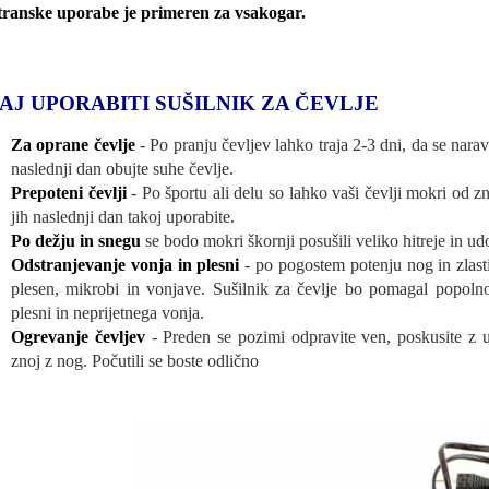
transke uporabe je primeren za vsakogar.
AJ UPORABITI SUŠILNIK ZA ČEVLJE
Za oprane čevlje
- Po pranju čevljev lahko traja 2-3 dni, da se nara
naslednji dan obujte suhe čevlje.
Prepoteni čevlji
- Po športu ali delu so lahko vaši čevlji mokri od z
jih naslednji dan takoj uporabite.
Po dežju in snegu
se bodo mokri škornji posušili veliko hitreje in ud
Odstranjevanje vonja in plesni
- po pogostem potenju nog in zlast
plesen, mikrobi in vonjave. Sušilnik za čevlje bo pomagal popoln
plesni in neprijetnega vonja.
Ogrevanje čevljev
- Preden se pozimi odpravite ven, poskusite z up
znoj z nog. Počutili se boste odlično