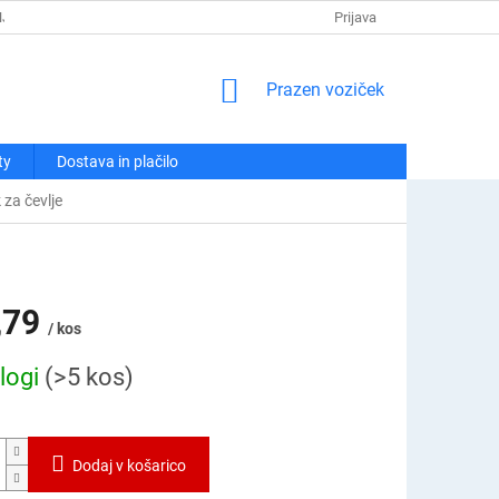
NJA
POLITIKA ZASEBNOSTI
REKLAMACIJE IN VRAČILA
Prijava
KO
NAKUPOVALNI
Prazen voziček
VOZIČEK
ty
Dostava in plačilo
 za čevlje
,79
/ kos
logi
(>5 kos)
Dodaj v košarico