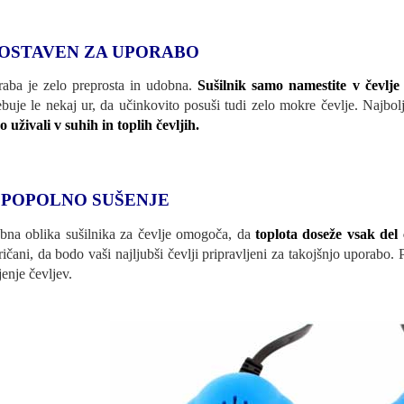
OSTAVEN ZA UPORABO
aba je zelo preprosta in udobna.
Sušilnik samo namestite v čevlje 
ebuje le nekaj ur, da učinkovito posuši tudi zelo mokre čevlje. Najbol
o uživali v suhih in toplih čevljih.
 POPOLNO SUŠENJE
bna oblika sušilnika za čevlje omogoča, da
toplota doseže vsak del
ričani, da bodo vaši najljubši čevlji pripravljeni za takojšnjo uporabo. 
jenje čevljev.