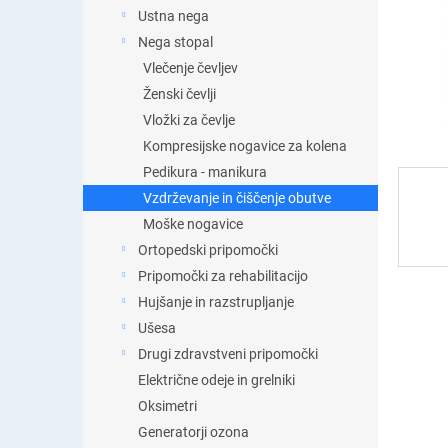
t
Ustna nega
i
Nega stopal
c
a
Vlečenje čevljev
Ženski čevlji
Vložki za čevlje
Kompresijske nogavice za kolena
Pedikura - manikura
Vzdrževanje in čiščenje obutve
Moške nogavice
Ortopedski pripomočki
Pripomočki za rehabilitacijo
Hujšanje in razstrupljanje
Ušesa
Drugi zdravstveni pripomočki
Električne odeje in grelniki
Oksimetri
Generatorji ozona