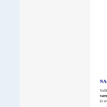
NA
Suši
varn
ki s