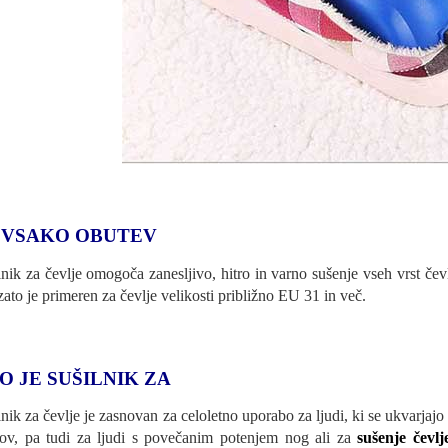
 VSAKO OBUTEV
lnik za čevlje omogoča zanesljivo, hitro in varno sušenje vseh vrst čev
zato je primeren za čevlje velikosti približno EU 31 in več.
O JE SUŠILNIK ZA
lnik za čevlje je zasnovan za celoletno uporabo za ljudi, ki se ukvarjajo 
lov, pa tudi za ljudi s povečanim potenjem nog ali za
sušenje čevl