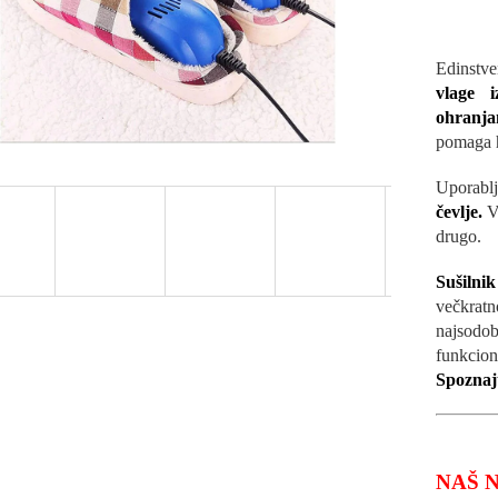
Edinstv
vlage i
ohranjan
pomaga h
Uporabl
čevlje.
V
drugo.
Sušilnik
večkra
najsod
funkcio
Spoznajt
NAŠ 