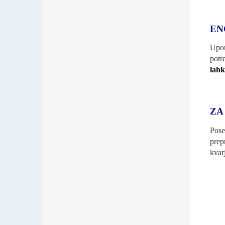
EN
Upor
potr
lahk
ZA
Pose
prep
kvar