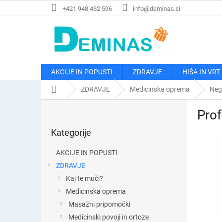
Preskoči
+421 948 462 596
info@deminas.si
na
vsebino
AKCIJE IN POPUSTI
ZDRAVJE
HIŠA IN VRT
Domača
ZDRAVJE
Medicinska oprema
Neg
stran
S
Prof
t
Preskoči
r
Kategorije
kategorije
a
n
AKCIJE IN POPUSTI
s
ZDRAVJE
k
Kaj te muči?
a
v
Medicinska oprema
r
Masažni pripomočki
s
Medicinski povoji in ortoze