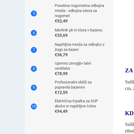
Posebna nogometna odbojna
mreža - odbojna stena za
nogomet
€52,49
Merilnik ph in klora v bazenu
€35,69
Napihljiva mreža za odbojko z
žogo za bazen
€36,79
Izjemno zmogljiv talni
ventilator
ZA
€78,99
Suši
Profesionalni obliži za
popravila bazenov
cm, 
€12,59
Električna črpalka za SUP
deske in napihljive čolne
€94,49
KD
Suši
ribo