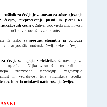
eni
sušilnik za čevlje je zasnovan za odstranjevanje
z čevljev, preprečevanje plesni in plesni ter
je kakovosti čevljev.
Zahvaljujoč visoki zmogljivosti
itro in učinkovito posušiti vsako obutev.
jate ga lahko za
športne, elegantne in pohodne
 trenutku posušite smučarske čevlje, delovne čevlje in
 za čevlje se napaja z elektriko.
Zasnovan je za
tno uporabo. Najkakovostnejši materiali in
obnejša proizvodna tehnologija zagotavljajo
nalnost in vzdržljivost tega vrhunskega izdelka.
e nov, hiter in učinkovit način sušenja čevljev.
NASVET