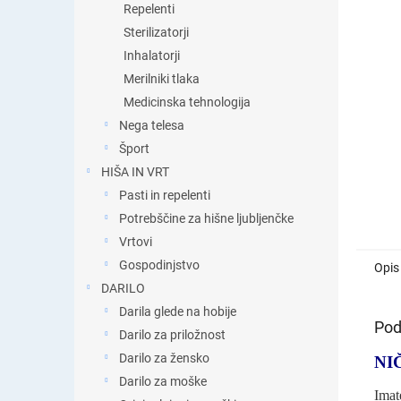
Repelenti
Sterilizatorji
Inhalatorji
Merilniki tlaka
Medicinska tehnologija
Nega telesa
Šport
HIŠA IN VRT
Pasti in repelenti
Potrebščine za hišne ljubljenčke
Vrtovi
Gospodinjstvo
Opis
DARILO
Darila glede na hobije
Pod
Darilo za priložnost
Darilo za žensko
NI
Darilo za moške
Imat