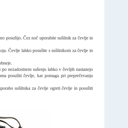
vno posušijo. Čez noč uporabite sušilnik za čevlje in
noja. Čevlje lahko posušite s sušilnikom za čevlje in
obneje.
i po nezadostnem sušenju lahko v čevljih nastanejo
oma posušiti čevlje, kar pomaga pri preprečevanju
orabo sušilnika za čevlje ogreti čevlje in posušiti