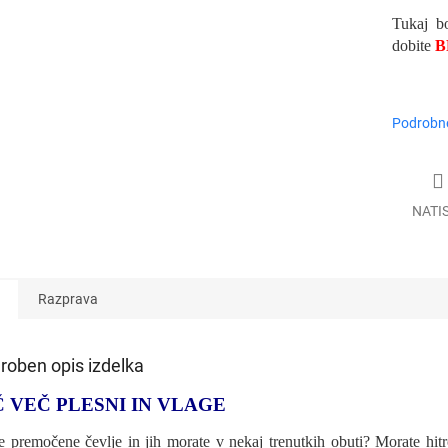
Tukaj b
dobite
B
Podrobne
NATI
Razprava
roben opis izdelka
Č VEČ PLESNI IN VLAGE
e premočene čevlje in jih morate v nekaj trenutkih obuti? Morate hitro