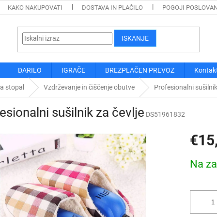
KAKO NAKUPOVATI
DOSTAVA IN PLAČILO
POGOJI POSLOVA
ISKANJE
DARILO
IGRAČE
BREZPLAČEN PREVOZ
Kontak
a stopal
Vzdrževanje in čiščenje obutve
Profesionalni sušilnik
esionalni sušilnik za čevlje
DS51961832
€15
Cena
Na za
mere: