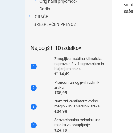
Originalni pripomočki
smuč
Darila
suše
IGRAČE
BREZPLAČEN PREVOZ
Najboljših 10 izdelkov
Zmogljiva mobilna klimatska
naprava z 2-v-1 ogrevanjem in
hlajenjem zraka
€114,49
Prenosni zmogljivi hladilnik
zraka
€35,99
Namizni ventilator z vodno
meglo - USB hladilnik zraka
€34,99
Senzacionalna celoobrazna
maska ​​za potapljanje
€24,19