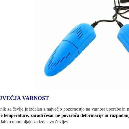
JVEČJA VARNOST
lnik za čevlje je izdelan z največjo pozornostjo na varnost uporabe in 
e temperature, zaradi česar ne povzroča deformacije in razpadanj
e lahko uporabljajo za izdelavo čevljev.