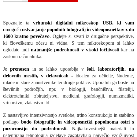
Spoznajte ta
vrhunski digitalni mikroskop USB, ki vam
omogoča
ustvarjanje popolnih fotografij in videoposnetkov z do
1600-kratno povečavo
.
Oglejte si stvari iz drugačne perspektive,
ki človeškemu očesu ni vidna. S tem mikroskopom si lahko
ogledate tudi
najmanjše podrobnosti v visoki ločljivosti
kar na
zaslonu računalnika.
Je
prenosen
in se lahko uporablja v
šoli, laboratorijih, na
delovnih mestih, v delavnicah
- idealen za učitelje, študente,
mlade in stare znanstvenike ter druge poklice. Uporabili ga boste na
številnih področjih, npr. v biologiji, bančništvu, filateliji,
elektrotehniki, zbirateljstvu, medicini, grafologiji, numizmatiki,
vrtnarstvu, zlatarstvu itd.
Z nastavljivo intenzivnostjo svetlobe, trdno konstrukcijo in stabilno
podlago
bodo fotografije in videoposnetki popolnoma ostri s
pozornostjo do podrobnosti.
Najkakovostnejši materiali in
patentirana tehnologija izdelave zagotavljajo največjo vzdržljivost