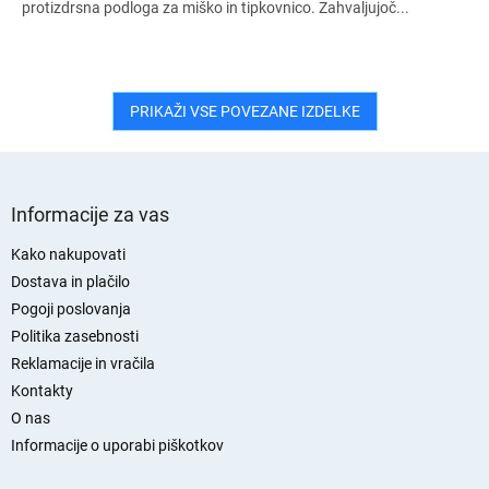
protizdrsna podloga za miško in tipkovnico. Zahvaljujoč...
PRIKAŽI VSE POVEZANE IZDELKE
S
p
Informacije za vas
o
d
Kako nakupovati
n
Dostava in plačilo
j
Pogoji poslovanja
a
Politika zasebnosti
s
Reklamacije in vračila
t
Kontakty
r
O nas
a
n
Informacije o uporabi piškotkov