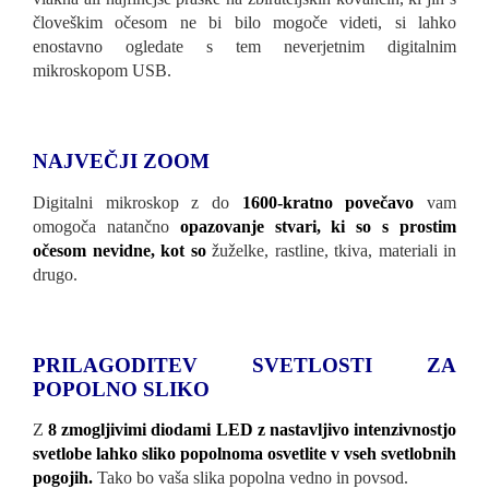
človeškim očesom ne bi bilo mogoče videti, si lahko
enostavno ogledate s tem neverjetnim digitalnim
mikroskopom USB.
NAJVEČJI ZOOM
Digitalni mikroskop z do
1600-kratno povečavo
vam
omogoča natančno
opazovanje stvari, ki so s prostim
očesom nevidne, kot so
žuželke, rastline, tkiva, materiali in
drugo.
PRILAGODITEV SVETLOSTI ZA
POPOLNO SLIKO
Z
8 zmogljivimi diodami LED z nastavljivo intenzivnostjo
svetlobe lahko sliko popolnoma osvetlite v vseh svetlobnih
pogojih.
Tako bo vaša slika popolna vedno in povsod.