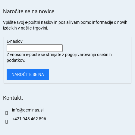
Naročite se na novice
Vpišite svoj e-poštni naslov in poslali vam bomo informacije o novih
izdelkih v naši e-trgovini.
E-naslov
Z vnosom e-pošte se strinjate z
pogoji varovanja osebnih
podatkov.
NAROČITE SE NA
Kontakt:
info
@
deminas.si
+421 948 462 596