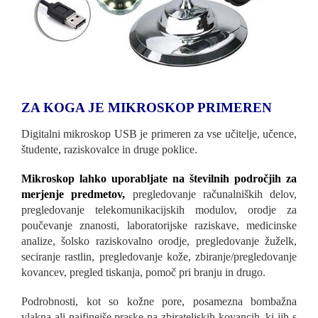
ZA KOGA JE MIKROSKOP PRIMEREN
Digitalni mikroskop USB je primeren za vse učitelje, učence,
študente, raziskovalce in druge poklice.
Mikroskop lahko uporabljate na številnih področjih za
merjenje predmetov,
pregledovanje računalniških delov,
pregledovanje telekomunikacijskih modulov, orodje za
poučevanje znanosti, laboratorijske raziskave, medicinske
analize, šolsko raziskovalno orodje, pregledovanje žuželk,
seciranje rastlin, pregledovanje kože, zbiranje/pregledovanje
kovancev, pregled tiskanja, pomoč pri branju in drugo.
Podrobnosti, kot so kožne pore, posamezna bombažna
vlakna ali najfinejše praske na zbirateljskih kovancih, ki jih s