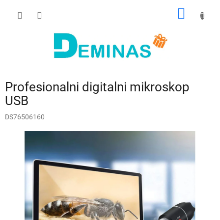
Preskoči
NAKUP
na
vsebino
VOZIČ
Profesionalni digitalni mikroskop
USB
DS76506160