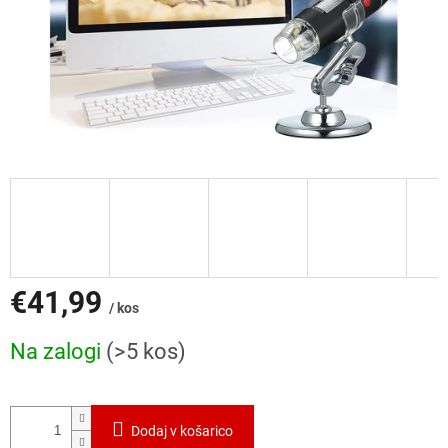
€41,99
/ kos
Cena
Na zalogi
(>5 kos)
mere:
Dodaj v košarico