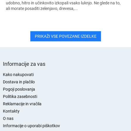
udobno, hitro in učinkovito izkopali vsako luknjo. Ne glede na to,
ali morate posaditi zelenjavo, drevesa,...
PRIKAŽI VSE POVEZANE IZDELKE
S
p
Informacije za vas
o
d
Kako nakupovati
n
Dostava in plačilo
j
Pogoji poslovanja
a
Politika zasebnosti
s
Reklamacije in vračila
t
Kontakty
r
O nas
a
n
Informacije o uporabi piškotkov