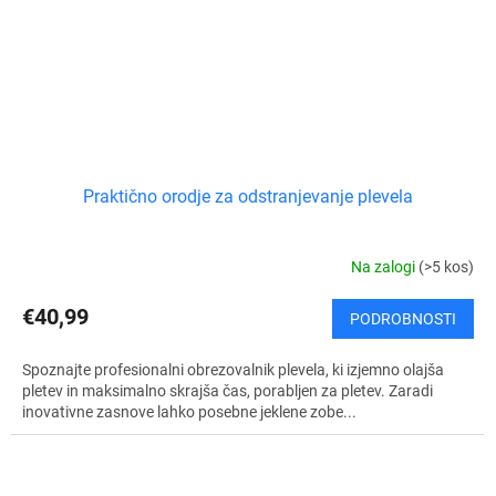
Praktično orodje za odstranjevanje plevela
Na zalogi
(>5 kos)
€40,99
PODROBNOSTI
Spoznajte profesionalni obrezovalnik plevela, ki izjemno olajša
pletev in maksimalno skrajša čas, porabljen za pletev. Zaradi
inovativne zasnove lahko posebne jeklene zobe...