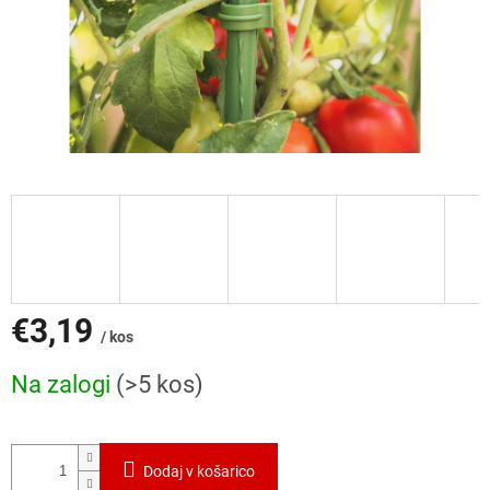
€3,19
/ kos
Cena
Na zalogi
(>5 kos)
mere:
Dodaj v košarico