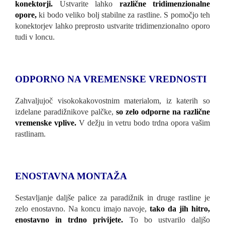
konektorji.
Ustvarite lahko
različne tridimenzionalne
opore,
ki bodo veliko bolj stabilne za rastline. S pomočjo teh
konektorjev lahko preprosto ustvarite tridimenzionalno oporo
tudi v loncu.
ODPORNO NA VREMENSKE VREDNOSTI
Zahvaljujoč visokokakovostnim materialom, iz katerih so
izdelane paradižnikove palčke,
so zelo odporne na različne
vremenske vplive.
V dežju in vetru bodo trdna opora vašim
rastlinam.
ENOSTAVNA MONTAŽA
Sestavljanje daljše palice za paradižnik in druge rastline je
zelo enostavno. Na koncu imajo navoje,
tako da jih hitro,
enostavno in trdno privijete.
To bo ustvarilo daljšo