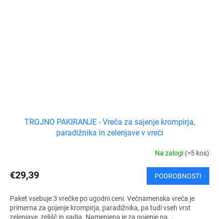
TROJNO PAKIRANJE - Vreča za sajenje krompirja,
paradižnika in zelenjave v vreči
Na zalogi
(>5 kos)
€29,39
PODROBNOSTI
Paket vsebuje 3 vrečke po ugodni ceni. Večnamenska vreča je
primerna za gojenje krompirja, paradižnika, pa tudi vseh vrst
zelenjave, zelišč in sadja. Namenjena je za gojenje na...