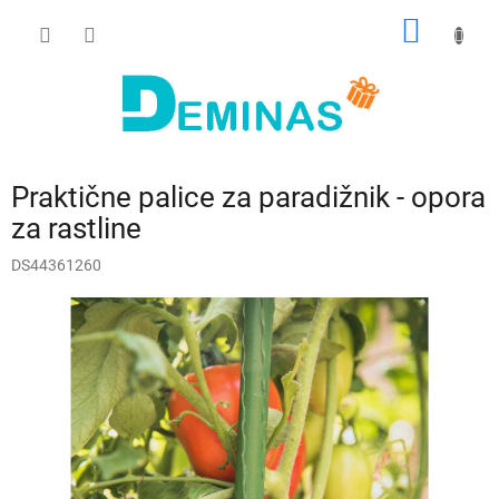
Preskoči
NAKUP
na
vsebino
VOZIČ
Praktične palice za paradižnik - opora
za rastline
DS44361260