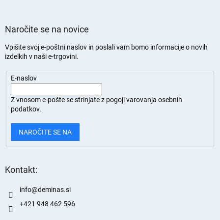
Naročite se na novice
Vpišite svoj e-poštni naslov in poslali vam bomo informacije o novih
izdelkih v naši e-trgovini.
E-naslov
Z vnosom e-pošte se strinjate z
pogoji varovanja osebnih
podatkov.
NAROČITE SE NA
Kontakt:
info
@
deminas.si
+421 948 462 596