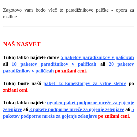
Zagotovo vam bodo všeč te paradižnikove palčke - opora za
rastline.
NAŠ NASVET
Tukaj lahko najdete dobre
5 paketov paradižnikov v paličicah
ali
10 paketov paradižnikov v paličicah
ali
20 paketov
paradižnikov v paličicah
po znižani ceni.
Tukaj boste našli
paket 12 konektorjev za vrtne stebre
po
znižani ceni.
Tukaj lahko najdete
ugoden paket podporne mreže za gojenje
zelenjave
ali
3 pakete podporne mreže za gojenje zelenjave
ali
5
paketov podporne mreže za gojenje zelenjave
po znižani ceni.