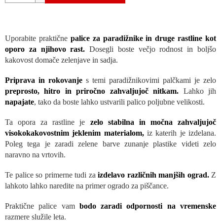
Uporabite praktične
palice za paradižnike in druge rastline kot
oporo za njihovo rast.
Dosegli boste večjo rodnost in boljšo
kakovost domače zelenjave in sadja.
Priprava in rokovanje
s temi paradižnikovimi palčkami je zelo
preprosto, hitro in priročno zahvaljujoč nitkam.
Lahko jih
napajate
, tako da boste lahko ustvarili palico poljubne velikosti.
Ta opora za rastline je
zelo stabilna in močna zahvaljujoč
visokokakovostnim jeklenim materialom,
iz katerih je izdelana.
Poleg tega je zaradi zelene barve zunanje plastike videti zelo
naravno na vrtovih.
Te palice so primerne tudi za
izdelavo različnih manjših ograd.
Z
lahkoto lahko naredite na primer ogrado za piščance.
Praktične palice vam
bodo zaradi odpornosti na vremenske
razmere služile leta.