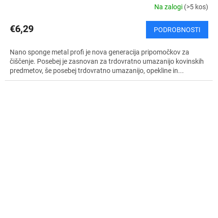
Na zalogi
(>5 kos)
€6,29
PODROBNOSTI
Nano sponge metal profi je nova generacija pripomočkov za
čiščenje. Posebej je zasnovan za trdovratno umazanijo kovinskih
predmetov, še posebej trdovratno umazanijo, opekline in...