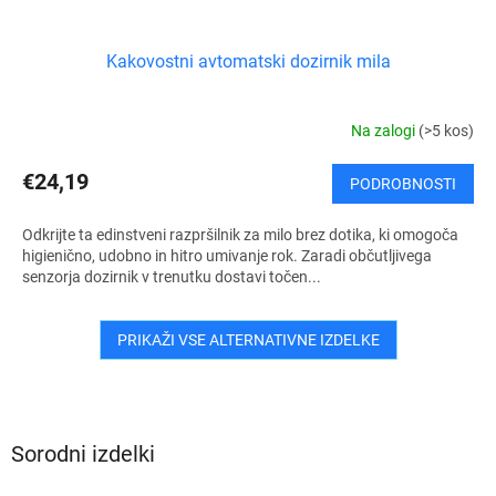
Kakovostni avtomatski dozirnik mila
Na zalogi
(>5 kos)
€24,19
PODROBNOSTI
Odkrijte ta edinstveni razpršilnik za milo brez dotika, ki omogoča
higienično, udobno in hitro umivanje rok. Zaradi občutljivega
senzorja dozirnik v trenutku dostavi točen...
PRIKAŽI VSE ALTERNATIVNE IZDELKE
Sorodni izdelki