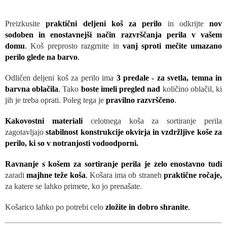
Preizkusite
praktični deljeni koš za perilo
in odkrijte
nov
sodoben in enostavnejši način razvrščanja perila v vašem
domu
.
Koš preprosto razgrnite in
vanj sproti mečite umazano
perilo glede na barvo
.
Odličen deljeni koš za perilo ima
3 predale - za svetla, temna in
barvna oblačila
.
Tako
boste imeli pregled nad
količino oblačil, ki
jih je treba oprati. Poleg tega je
pravilno razvrščeno
.
Kakovostni materiali
celotnega koša za sortiranje perila
zagotavljajo
stabilnost konstrukcije okvirja in vzdržljive koše za
perilo, ki so v notranjosti vodoodporni.
Ravnanje s košem za sortiranje perila je zelo enostavno tudi
zaradi
majhne teže koša
.
Košara ima ob straneh
praktične ročaje,
za katere se lahko primete, ko jo prenašate.
Košarico lahko po potrebi celo
zložite in dobro shranite
.