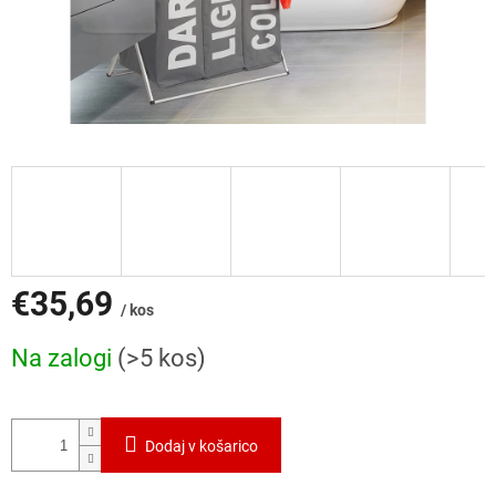
€35,69
/ kos
Cena
Na zalogi
(>5 kos)
mere:
Dodaj v košarico