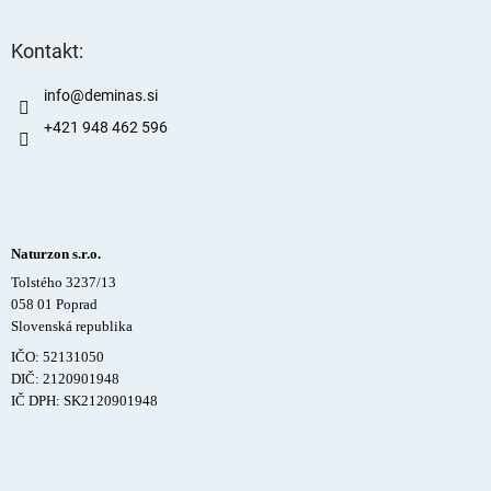
Kontakt:
info
@
deminas.si
+421 948 462 596
Naturzon s.r.o.
Tolstého 3237/13
058 01 Poprad
Slovenská republika
IČO: 52131050
DIČ: 2120901948
IČ DPH: SK2120901948