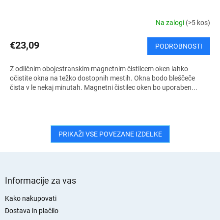
Na zalogi
(>5 kos)
€23,09
PODROBNOSTI
Z odličnim obojestranskim magnetnim čistilcem oken lahko
očistite okna na težko dostopnih mestih. Okna bodo bleščeče
čista v le nekaj minutah. Magnetni čistilec oken bo uporaben...
PRIKAŽI VSE POVEZANE IZDELKE
S
p
Informacije za vas
o
d
Kako nakupovati
n
Dostava in plačilo