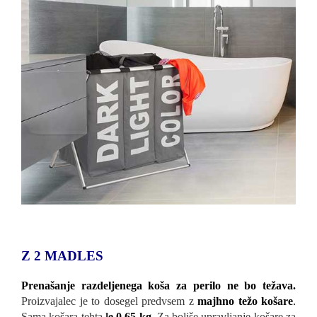
Z 2 MADLES
Prenašanje razdeljenega koša za perilo ne bo težava.
Proizvajalec je to dosegel predvsem z
majhno težo košare
.
Sama košara tehta
l
e 0,65 kg
.
Za boljše upravljanje košare za