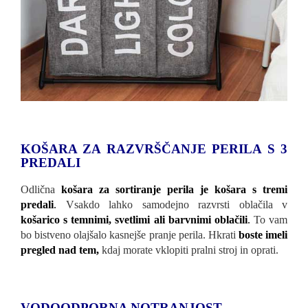
KOŠARA ZA RAZVRŠČANJE PERILA S 3
PREDALI
Odlična
košara za sortiranje perila je košara s tremi
predali
.
Vsakdo lahko samodejno razvrsti oblačila v
košarico s temnimi, svetlimi ali barvnimi oblačili
.
To vam
bo bistveno olajšalo kasnejše pranje perila. Hkrati
boste imeli
pregled nad tem,
kdaj morate vklopiti pralni stroj in oprati.
VODOODPORNA NOTRANJOST