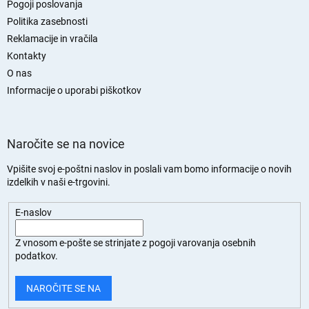
j
Pogoji poslovanja
a
Politika zasebnosti
s
Reklamacije in vračila
t
Kontakty
r
O nas
a
n
Informacije o uporabi piškotkov
Naročite se na novice
Vpišite svoj e-poštni naslov in poslali vam bomo informacije o novih
izdelkih v naši e-trgovini.
E-naslov
Z vnosom e-pošte se strinjate z
pogoji varovanja osebnih
podatkov.
NAROČITE SE NA