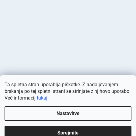
Ta spletna stran uporablja piškotke. Z nadaljevanjem
brskanja po tej spletni strani se strinjate z njihovo uporabo.
Več informacij
tukaj
.
Ustvaril Shoptet
Nastavitve
Avtorske pravice 2026
Deminas
. Vse pravice pridržane.
Urejanje
nastavitev piškotkov
Sprejmite