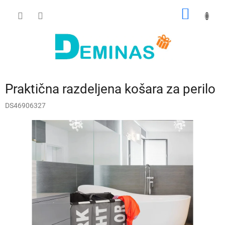
Preskoči
NAKUP
na
vsebino
VOZIČ
Praktična razdeljena košara za perilo
DS46906327