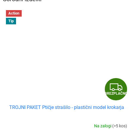
Action
Tip
B
BREZPLAČNO
R
TROJNI PAKET Ptičje strašilo - plastični model krokarja
E
Z
Na zalogi
(>5 kos)