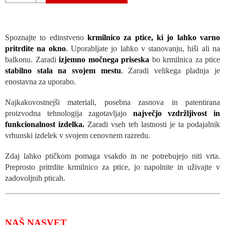
Spoznajte to edinstveno
krmilnico za ptice, ki jo lahko varno
pritrdite na okno
.
Uporabljate jo lahko v stanovanju, hiši ali na
balkonu. Zaradi
izjemno močnega priseska
bo krmilnica za ptice
stabilno stala na svojem mestu
.
Zaradi velikega pladnja je
enostavna za uporabo.
Najkakovostnejši materiali, posebna zasnova in patentirana
proizvodna tehnologija zagotavljajo
največjo vzdržljivost in
funkcionalnost izdelka.
Zaradi vseh teh lastnosti je ta podajalnik
vrhunski izdelek v svojem cenovnem razredu.
Zdaj lahko ptičkom pomaga vsakdo in ne potrebujejo niti vrta.
Preprosto pritrdite krmilnico za ptice, jo napolnite in uživajte v
zadovoljnih pticah.
NAŠ NASVET