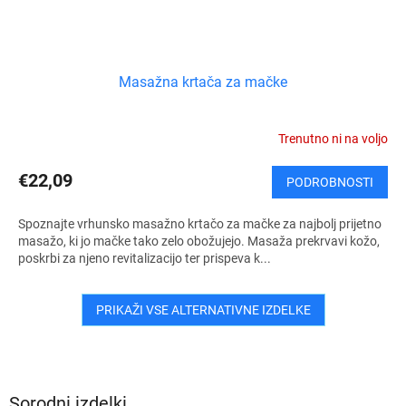
Masažna krtača za mačke
Trenutno ni na voljo
€22,09
PODROBNOSTI
Spoznajte vrhunsko masažno krtačo za mačke za najbolj prijetno
masažo, ki jo mačke tako zelo obožujejo. Masaža prekrvavi kožo,
poskrbi za njeno revitalizacijo ter prispeva k...
PRIKAŽI VSE ALTERNATIVNE IZDELKE
Sorodni izdelki