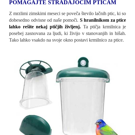
POMAGAJTE STRADAJOČIM PTICAM
Z mrzlimi zimskimi meseci se poveča število lačnih ptic, ki so
dobesedno odvisne od naše pomoči.
S hranilnikom za ptice
lahko rešite nekaj ptičjih življenj.
Ta ptičja krmilnica je
posebej zasnovana za ljudi, ki živijo v stanovanjih in hišah.
Tako lahko vsakdo na svoje okno postavi krmilnico za ptice.