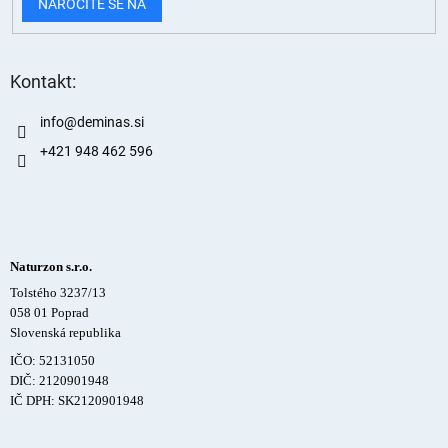
NAROČITE SE NA
Kontakt:
info
@
deminas.si
+421 948 462 596
Naturzon s.r.o.
Tolstého 3237/13
058 01 Poprad
Slovenská republika
IČO: 52131050
DIČ: 2120901948
IČ DPH: SK2120901948