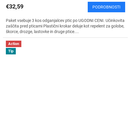
P
€32,59
PODROBNOSTI
L
Paket vsebuje 3 kos odganjalcev ptic po UGODNI CENI. Učinkovita
A
zaščita pred pticami Plastični krokar deluje kot repelent za golobe,
škorce, drozge, lastovke in druge ptice....
Č
Action
N
Tip
O