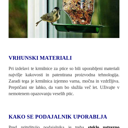
VRHUNSKI MATERIALI
Pri izdelavi te krmilnice za ptice so bili uporabljeni materiali
najvišje kakovosti in patentirana proizvodna tehnologija.
Zaradi tega je krmilnica izjemno varna, močna in vzdržljiva.
Prepričani ste lahko, da vam bo služila več let. Uživajte v
nemotenem opazovanju veselih ptic.
KAKO SE PODAJALNIK UPORABLJA
Pred pritrditvijo podajalnika je treba
steklo ustrezno