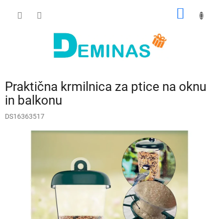
Preskoči
NAKUP
na
vsebino
VOZIČ
Praktična krmilnica za ptice na oknu
in balkonu
DS16363517