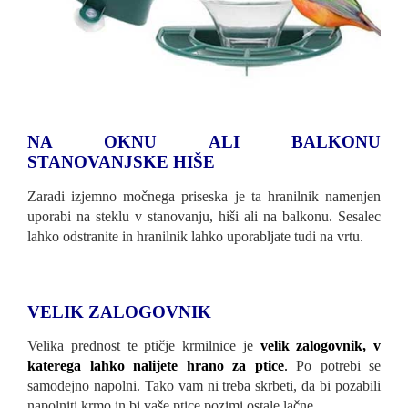
NA OKNU ALI BALKONU
STANOVANJSKE HIŠE
Zaradi izjemno močnega priseska je ta hranilnik namenjen
uporabi na steklu v stanovanju, hiši ali na balkonu. Sesalec
lahko odstranite in hranilnik lahko uporabljate tudi na vrtu.
VELIK ZALOGOVNIK
Velika prednost te ptičje krmilnice je
velik zalogovnik, v
katerega lahko nalijete hrano za ptice
.
Po potrebi se
samodejno napolni. Tako vam ni treba skrbeti, da bi pozabili
napolniti krmo in bi vaše ptice pozimi ostale lačne.