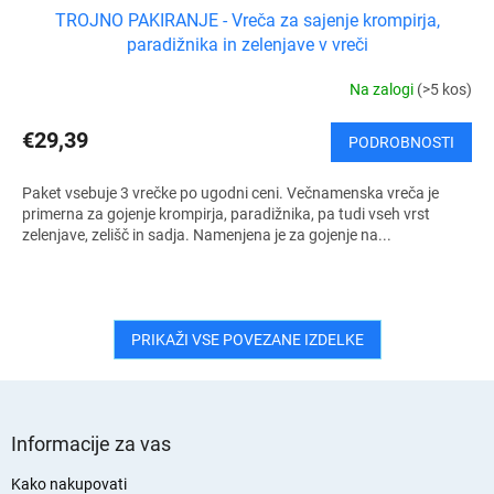
TROJNO PAKIRANJE - Vreča za sajenje krompirja,
paradižnika in zelenjave v vreči
Na zalogi
(>5 kos)
€29,39
PODROBNOSTI
Paket vsebuje 3 vrečke po ugodni ceni. Večnamenska vreča je
primerna za gojenje krompirja, paradižnika, pa tudi vseh vrst
zelenjave, zelišč in sadja. Namenjena je za gojenje na...
PRIKAŽI VSE POVEZANE IZDELKE
S
p
Informacije za vas
o
d
Kako nakupovati