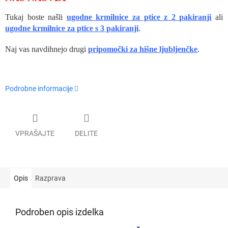
Tukaj boste našli
ugodne krmilnice za ptice z 2 pakiranji
ali
ugodne krmilnice za ptice
s 3 pakiranji
.
Naj vas navdihnejo drugi
pripomočki za hišne ljubljenčke
.
Podrobne informacije
VPRAŠAJTE
DELITE
Opis
Razprava
Podroben opis izdelka