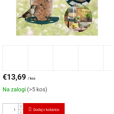
€13,69
/ kos
Cena
Na zalogi
(>5 kos)
mere:
Dodaj v košarico