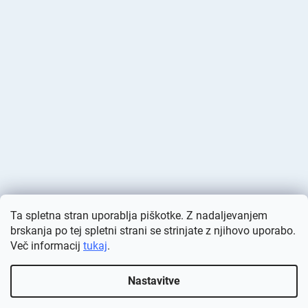
Ta spletna stran uporablja piškotke. Z nadaljevanjem
brskanja po tej spletni strani se strinjate z njihovo uporabo.
Več informacij
tukaj
.
Ustvaril Shoptet
Nastavitve
Avtorske pravice 2026
Deminas
. Vse pravice pridržane.
Urejanje