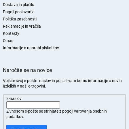
n
Dostava in plačilo
j
Pogoji poslovanja
a
Politika zasebnosti
s
Reklamacije in vračila
t
Kontakty
r
O nas
a
n
Informacije o uporabi piškotkov
Naročite se na novice
Vpišite svoj e-poštni naslov in poslali vam bomo informacije o novih
izdelkih v naši e-trgovini.
E-naslov
Z vnosom e-pošte se strinjate z
pogoji varovanja osebnih
podatkov.