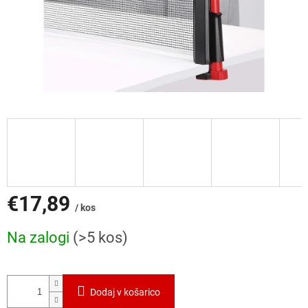
€17,89
/ kos
Cena
Na zalogi
(>5 kos)
mere:
Dodaj v košarico