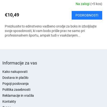
Na zalogi
(>5 kos)
€10,49
PODROBNOSTI
Preizkusite to edinstveno vadbeno orodje za boks in izboljšajte
svoje sposobnosti, ki vam bodo prišle prav ne samo pri
profesionalnem športu, ampak tudi v vsakdanjem...
S
p
Informacije za vas
o
d
Kako nakupovati
n
Dostava in plačilo
j
Pogoji poslovanja
a
Politika zasebnosti
s
Reklamacije in vračila
t
Kontakty
r