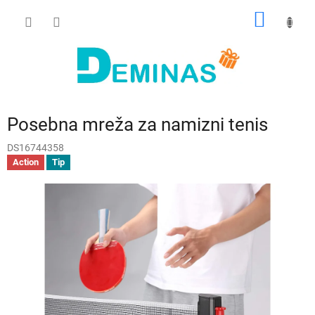
Preskoči
NAKUP
na
vsebino
VOZIČ
Posebna mreža za namizni tenis
DS16744358
Action
Tip