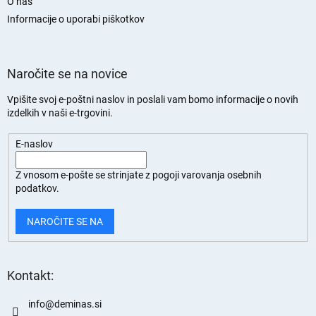
O nas
a
n
Informacije o uporabi piškotkov
Naročite se na novice
Vpišite svoj e-poštni naslov in poslali vam bomo informacije o novih
izdelkih v naši e-trgovini.
E-naslov
Z vnosom e-pošte se strinjate z
pogoji varovanja osebnih
podatkov.
NAROČITE SE NA
Kontakt:
info
@
deminas.si