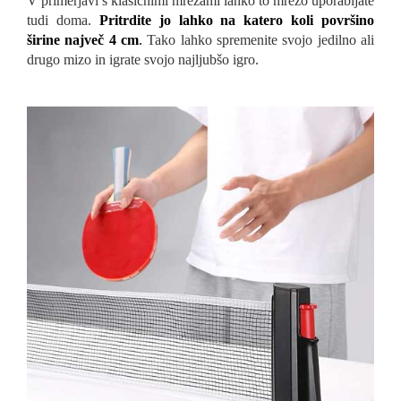
V primerjavi s klasičnimi mrežami lahko to mrežo uporabljate
tudi doma.
Pritrdite jo lahko na katero koli površino
širine največ 4 cm
.
Tako lahko spremenite svojo jedilno ali
drugo mizo in igrate svojo najljubšo igro.