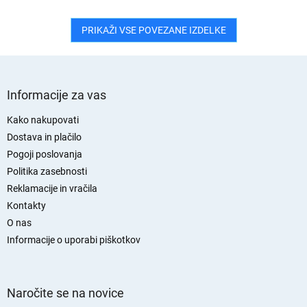
PRIKAŽI VSE POVEZANE IZDELKE
S
p
Informacije za vas
o
d
Kako nakupovati
n
Dostava in plačilo
j
Pogoji poslovanja
a
Politika zasebnosti
s
Reklamacije in vračila
t
Kontakty
r
O nas
a
n
Informacije o uporabi piškotkov
Naročite se na novice