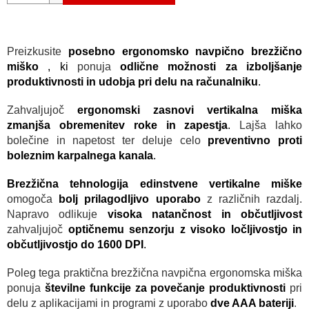
Preizkusite
posebno ergonomsko navpično brezžično
miško
, ki
ponuja
odlične možnosti za izboljšanje
produktivnosti in udobja pri delu na računalniku
.
Zahvaljujoč
ergonomski zasnovi vertikalna miška
zmanjša obremenitev roke in zapestja
.
Lajša lahko
bolečine in napetost ter deluje celo
preventivno proti
boleznim karpalnega kanala
.
Brezžična tehnologija edinstvene vertikalne miške
omogoča
bolj prilagodljivo uporabo
z različnih razdalj.
Napravo odlikuje
visoka natančnost in občutljivost
zahvaljujoč
optičnemu senzorju z visoko ločljivostjo in
občutljivostjo do 1600 DPI
.
Poleg tega praktična brezžična navpična ergonomska miška
ponuja
številne funkcije za povečanje produktivnosti
pri
delu z aplikacijami in programi z uporabo
dve AAA bateriji
.