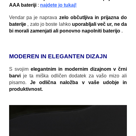
AAA bateriji
:
najdete jo tukaj!
Vendar pa je naprava
zelo občutljiva in prijazna do
baterije
, zato jo boste lahko
uporabljali več ur, ne da
bi morali zamenjati ali ponovno napolniti baterijo
.
MODEREN IN ELEGANTEN DIZAJN
S svojim
elegantnim in modernim dizajnom v črni
barvi
je ta miška odličen dodatek za vašo mizo ali
pisarno.
Je odlična naložba v vaše udobje in
produktivnost.