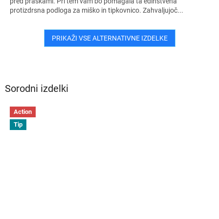
pred praskami. Pri tem vam bo pomagala ta edinstvena
protizdrsna podloga za miško in tipkovnico. Zahvaljujoč...
PRIKAŽI VSE ALTERNATIVNE IZDELKE
Sorodni izdelki
Action
Tip