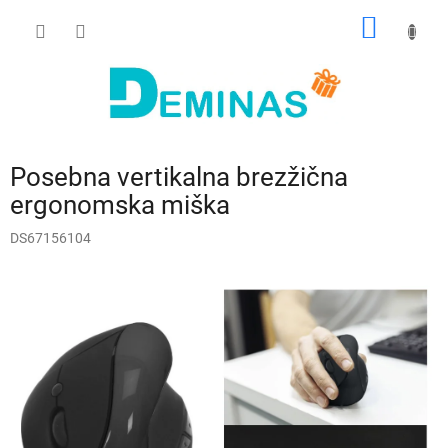
Preskoči
NAKUP
na
vsebino
VOZIČ
Posebna vertikalna brezžična
ergonomska miška
DS67156104