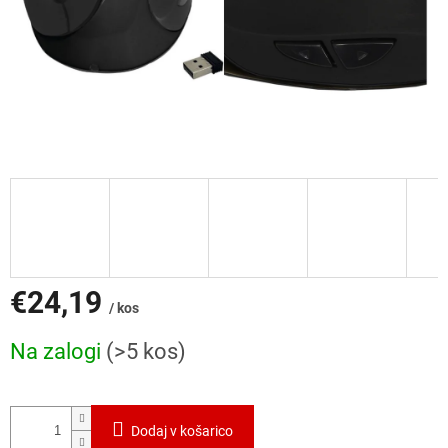
€24,19
/ kos
Cena
Na zalogi
(>5 kos)
mere:
Dodaj v košarico