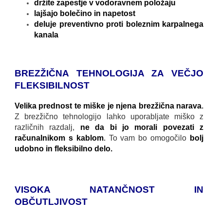
držite zapestje v vodoravnem položaju
lajšajo bolečino in napetost
deluje preventivno proti boleznim karpalnega
kanala
BREZŽIČNA TEHNOLOGIJA ZA VEČJO
FLEKSIBILNOST
Velika prednost te miške je njena brezžična narava
.
Z brezžično tehnologijo lahko uporabljate miško z
različnih razdalj,
ne da bi jo morali povezati z
računalnikom s kablom
.
To vam bo omogočilo
bolj
udobno in fleksibilno delo.
VISOKA NATANČNOST IN
OBČUTLJIVOST