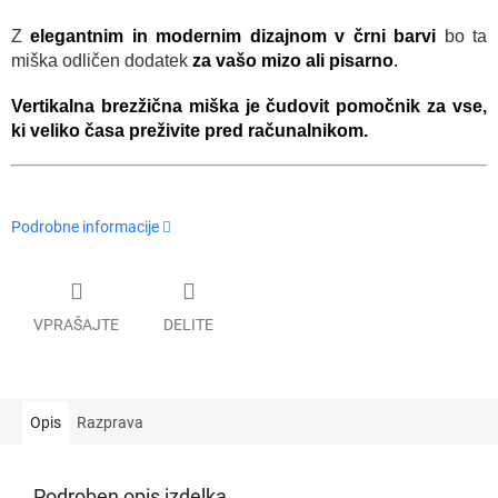
Z
elegantnim in modernim dizajnom v črni barvi
bo ta
miška odličen dodatek
za vašo mizo ali pisarno
.
Vertikalna brezžična miška je čudovit pomočnik za vse,
ki veliko časa preživite pred računalnikom.
Podrobne informacije
VPRAŠAJTE
DELITE
Opis
Razprava
Podroben opis izdelka